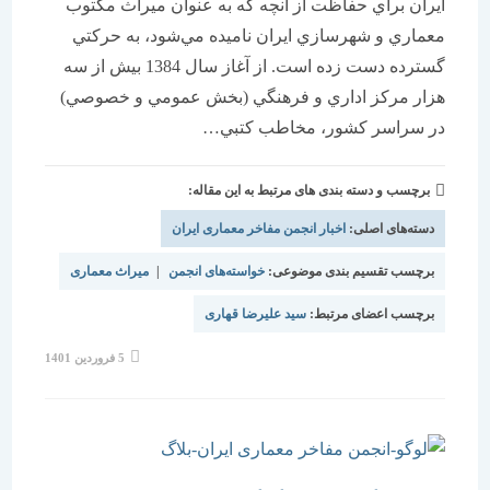
ايران براي حفاظت از آنچه كه به عنوان ميراث مكتوب
معماري و شهرسازي ايران ناميده مي‌شود، به حركتي
گسترده دست زده است. از آغاز سال 1384 بيش از سه
هزار مركز اداري و فرهنگي (بخش عمومي و خصوصي)
در سراسر كشور، مخاطب كتبي…
برچسب و دسته بندی های مرتبط به این مقاله:
دسته‌های اصلی:
اخبار انجمن مفاخر معماری ایران
برچسب تقسیم بندی موضوعی:
خواسته‌های انجمن
|
میراث معماری
برچسب اعضای مرتبط:
سید علیرضا قهاری
نوشته
5 فروردین 1401
منتشر
شده
است: