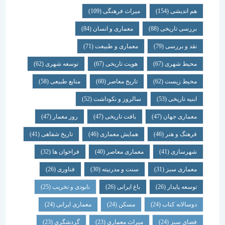
هم اندیشی
(154)
میراث فرهنگی
(109)
بررسی تاریخی
(88)
معماری و انسان
(84)
نقد و بررسی
(79)
معماری و طبیعت
(71)
محیط شهری
(67)
هویت تاریخی
(67)
توسعه شهری
(62)
محیط زیست
(62)
تاریخ معاصر
(60)
منابع طبیعی
(58)
ابنیه تاریخی
(53)
سالروز و نکوداشت
(52)
معماری جهان
(47)
بافت تاریخی
(47)
روز معمار
(47)
فرهنگ و هنر
(46)
همایش معماری
(46)
تاریخ شفاهی
(41)
شهرسازی
(41)
معماری معاصر
(40)
فراخوان ها
(32)
معماری سبز
(31)
سنت و مدرنیته
(30)
فناوری
(26)
توسعه پایدار
(26)
باغ ایرانی
(26)
نابودی و تخریب
(25)
دوسالانه کتاب
(24)
مسکن
(24)
معماری ایرانی
(24)
فضای سبز
(24)
میراث معماری
(23)
گردشگری
(23)