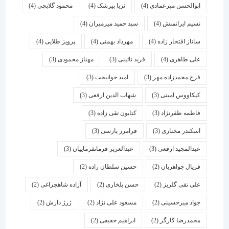
ابوالحسن میرعمادی
(4)
ثریا بیرشک
(4)
محمود گلابچی
(4)
نسیم ایرانمنش
(4)
سید حمید میرمیران
(4)
ساناز افتخار زاده
(4)
مهرداد بهمنی
(4)
پرویز طلایی
(4)
علی طاهری
(4)
فرید نائینی
(3)
مهناز محمودی
(3)
فرخ محمدزاده مهر
(3)
امید جوانبخت
(3)
کیکاووس امینی
(3)
شهاب الدین ارفعی
(3)
فاطمه ظفرنژاد
(3)
کتایون تقی زاده
(3)
اسكندر مختاری
(3)
فرامرز پارسی
(3)
عبدالمجید ارفعی
(3)
عبدالعزیز فرمانفرماییان
(3)
فریال جواهریان
(2)
حسین سلطان زاده
(2)
علی نقی گلریز
(2)
حسن بلخاری
(2)
آزاده شاهچراغی
(2)
جواد میرحسینی
(2)
مسعود علی نژاد
(2)
ژرژ دارش
(2)
محمدرضا کارگر
(2)
ابراهیم حقیقی
(2)