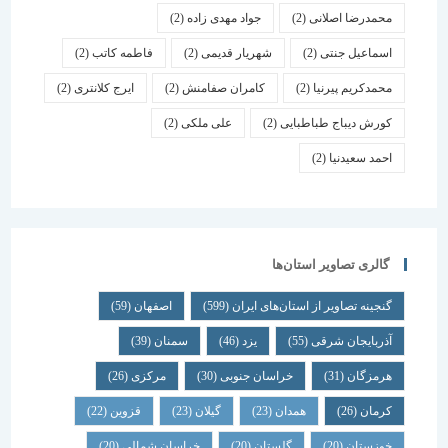
محمدرضا اصلانی
(2)
جواد مهدی زاده
(2)
اسماعیل جنتی
(2)
شهریار قدیمی
(2)
فاطمه کاتب
(2)
محمدکریم پیرنیا
(2)
کامران صفامنش
(2)
ایرج کلانتری
(2)
کورش دیباج طباطبایی
(2)
علی ملکی
(2)
احمد سعیدنیا
(2)
گالری تصاویر استان‌ها
گنجینه تصاویر از استان‌های ایران
(599)
اصفهان
(59)
آذربایجان شرقی
(55)
یزد
(46)
سمنان
(39)
هرمزگان
(31)
خراسان جنوبی
(30)
مرکزی
(26)
کرمان
(26)
همدان
(23)
گیلان
(23)
قزوین
(22)
خوزستان
(20)
گلستان
(20)
خراسان شمالی
(20)