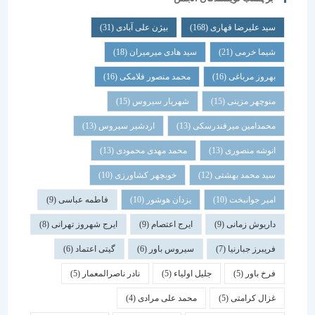
سید علیرضا قهاری
(168)
بیژن علی آبادی
(31)
شیما خرمی
(21)
سید هادی میرمیران
(18)
بهروز مرباغی
(16)
محمد منصور فلامکی
(16)
منوچهر مزینی
(15)
شهریار سیروس
(15)
محمدامین میرفندرسکی
(13)
اردشیر سیروس
(13)
انوشه منصوری
(13)
محمد مهدی محمودی
(13)
سید محمد بهشتی
(12)
خوبچهر کشاورزی
(10)
امیر جوانبخت
(10)
یزدان هوشور
(10)
فاطمه عباسی
(9)
داریوش زمانی
(9)
ایرج اعتصام
(9)
ایرج شهروز تهرانی
(8)
فریبرز جبارنیا
(7)
سیروس باور
(6)
گیتی اعتماد
(6)
فرخ باور
(5)
جلیل اولیاء
(5)
نادر ناصرالمعمار
(5)
غزال کرامتی
(5)
محمد علی مرادی
(4)