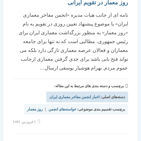
روز معمار در تقويم ايرانی
نامه ای از جانب هیات مدیره «انجمن مفاخر معماری
ایران» با موضوع پیشنهاد تعیین روزی در تقویم به نام
«روز معمار» به منظور بزرگداشت معماری ایران برای
رئیس جمهوری، مطالبی است كه نه تنها برای جامعه
معماران و فعالان عرصه معماری تازگی دارد بلكه می
تواند فتح بابی باشد برای جدی گرفتن معماری ازجانب
عموم مردم. بهرام هوشیار یوسفی ارسال…
برچسب و دسته بندی های مرتبط به این مقاله:
دسته‌های اصلی:
اخبار انجمن مفاخر معماری ایران
برچسب تقسیم بندی موضوعی:
خواسته‌های انجمن
|
روز معمار
نوشته
5 فروردین 1401
منتشر
شده
است: