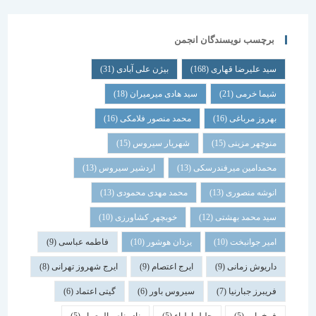
برچسب نویسندگان انجمن
سید علیرضا قهاری
(168)
بیژن علی آبادی
(31)
شیما خرمی
(21)
سید هادی میرمیران
(18)
بهروز مرباغی
(16)
محمد منصور فلامکی
(16)
منوچهر مزینی
(15)
شهریار سیروس
(15)
محمدامین میرفندرسکی
(13)
اردشیر سیروس
(13)
انوشه منصوری
(13)
محمد مهدی محمودی
(13)
سید محمد بهشتی
(12)
خوبچهر کشاورزی
(10)
امیر جوانبخت
(10)
یزدان هوشور
(10)
فاطمه عباسی
(9)
داریوش زمانی
(9)
ایرج اعتصام
(9)
ایرج شهروز تهرانی
(8)
فریبرز جبارنیا
(7)
سیروس باور
(6)
گیتی اعتماد
(6)