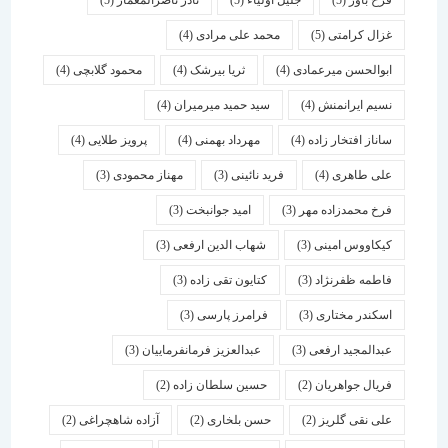
فرخ باور
(5)
جلیل اولیاء
(5)
نادر ناصرالمعمار
(5)
غزال کرامتی
(5)
محمد علی مرادی
(4)
ابوالحسن میرعمادی
(4)
ثریا بیرشک
(4)
محمود گلابچی
(4)
نسیم ایرانمنش
(4)
سید حمید میرمیران
(4)
ساناز افتخار زاده
(4)
مهرداد بهمنی
(4)
پرویز طلایی
(4)
علی طاهری
(4)
فرید نائینی
(3)
مهناز محمودی
(3)
فرخ محمدزاده مهر
(3)
امید جوانبخت
(3)
کیکاووس امینی
(3)
شهاب الدین ارفعی
(3)
فاطمه ظفرنژاد
(3)
کتایون تقی زاده
(3)
اسكندر مختاری
(3)
فرامرز پارسی
(3)
عبدالمجید ارفعی
(3)
عبدالعزیز فرمانفرماییان
(3)
فریال جواهریان
(2)
حسین سلطان زاده
(2)
علی نقی گلریز
(2)
حسن بلخاری
(2)
آزاده شاهچراغی
(2)