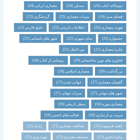
دوسالانه کتاب
(24)
مسکن
(24)
معماری ایرانی
(24)
فضای سبز
(24)
میراث معماری
(23)
گردشگری
(23)
هویت معماری
(23)
اطلاعات تاریخی
(23)
خلیج فارس
(23)
جشنواره
(22)
نمای شهری
(22)
شهر های باستانی
(21)
جایزه معماری
(21)
بین الملل
(21)
فناوری های نوین ساختمانی
(19)
رونمایی از کتاب
(18)
بزرگداشت
(18)
معماری اسلامی
(18)
گفتمان معماری
(17)
جهانی شدن
(17)
شهر های جهانی
(17)
میراث جهانی
(17)
معماری موزه
(16)
منظر تاریخی
(16)
مرمت و بازسازی
(16)
فعالیت‌های انجمن
(16)
بافت فرسوده
(15)
حفاظت معماری
(15)
زلزله
(15)
بیانیه انجمن
(15)
مسابقه معماری
(15)
بهره وری
(15)