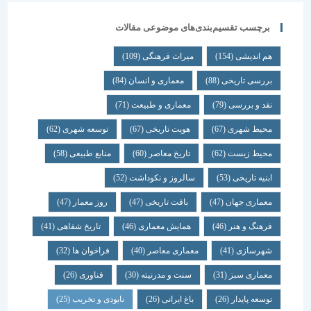
برچسب تقسیم‌بندی‌های موضوعی مقالات
هم اندیشی
(154)
میراث فرهنگی
(109)
بررسی تاریخی
(88)
معماری و انسان
(84)
نقد و بررسی
(79)
معماری و طبیعت
(71)
محیط شهری
(67)
هویت تاریخی
(67)
توسعه شهری
(62)
محیط زیست
(62)
تاریخ معاصر
(60)
منابع طبیعی
(58)
ابنیه تاریخی
(53)
سالروز و نکوداشت
(52)
معماری جهان
(47)
بافت تاریخی
(47)
روز معمار
(47)
فرهنگ و هنر
(46)
همایش معماری
(46)
تاریخ شفاهی
(41)
شهرسازی
(41)
معماری معاصر
(40)
فراخوان ها
(32)
معماری سبز
(31)
سنت و مدرنیته
(30)
فناوری
(26)
توسعه پایدار
(26)
باغ ایرانی
(26)
نابودی و تخریب
(25)