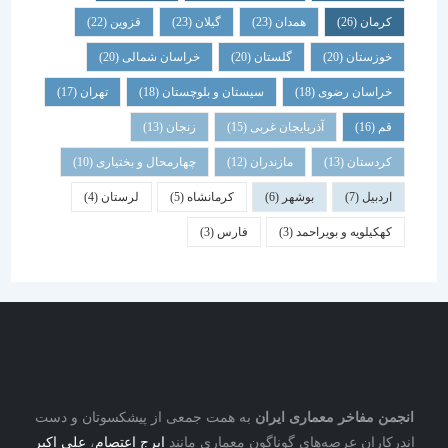
کرمان
(26)
همدان
(23)
گیلان
(23)
قزوین
(22)
خوزستان
(20)
گلستان
(20)
خراسان شمالی
(20)
خراسان رضوی
(18)
سیستان و بلوچستان
(18)
تهران
(17)
قم
(16)
آذربایجان غربی
(15)
زنجان
(13)
کردستان
(13)
مازندران
(12)
چهارمحال و بختیاری
(10)
اردبیل
(7)
بوشهر
(6)
کرمانشاه
(5)
لرستان
(4)
کهکیلویه و بویراحمد
(3)
فارس
(3)
نجمن مفاخر معماری ایران
به همت جمعی از پیشکسوتان و دست
درکاران عرصه‌های گوناگون معماری مانند
ایرج اعتصام
،
علی اکبر