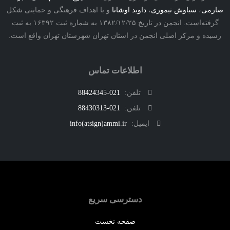
ی
،
سیاوش تیموری
،
داوید اوشانا
و با اهداف فرهنگی و حمایتی شکل
گرفته‌است. انجمن در تاریخ ۱۳۸۲/۱۲/۲۵ به شماره ثبت ۱۶۳۹۲ به ثبت
ه و مرکز اصلی انجمن در استان تهران شهرستان تهران واقع است.
اطلاعات تماس
تلفن:
021-88424345
تلفن:
021-88430313
ایمیل:
info(atsign)ammi.ir
دسترسی سریع
صفحه نخست