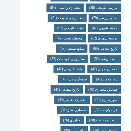
بررسی تاریخی
(88)
معماری و انسان
(84)
نقد و بررسی
(79)
معماری و طبیعت
(71)
محیط شهری
(67)
هویت تاریخی
(67)
توسعه شهری
(62)
محیط زیست
(62)
تاریخ معاصر
(60)
منابع طبیعی
(58)
ابنیه تاریخی
(53)
سالروز و نکوداشت
(52)
معماری جهان
(47)
بافت تاریخی
(47)
روز معمار
(47)
فرهنگ و هنر
(46)
همایش معماری
(46)
تاریخ شفاهی
(41)
شهرسازی
(41)
معماری معاصر
(40)
فراخوان ها
(32)
معماری سبز
(31)
سنت و مدرنیته
(30)
فناوری
(26)
توسعه پایدار
(26)
باغ ایرانی
(26)