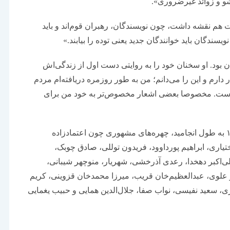
شو و زوائد غیرضروری».
یات هم نقشه داشت، چون نویسندگان، رهبران قوم‌اند و باید
یسندگان باید خوانندگان جدید یعنی توده را بیابند.»
ن بود. او سخنان خود را به روایتی دست اول از زندگی‌اش
ارم و این را می‌دانم؛ من به طور روزمره دریافته‌ام مردم
کار است. مخصوصا بعضی اشعار مخصوص‌تر به خود من برای
در این کنگره که با تمامی حواشی آن از ۴ تا ۱۲ تیر ۱۳۲۵ به طول انجامید، چهره‌های مشهوری چون اعتمادزاده
ختیاری، ابراهیم پورداوود، فریدون توللی، صادق چوبک،
لی‌اکبر دهخدا، رعدی آذرخشی، شهریار، منوچهر شیبانی،
علوی، عبدالعظیم‌خان قریب، میرزا محمدخان قزوینی، کریم
سعید نفیسی، نواب ‌صفا، جلال‌الدین همایی و حبیب یغمایی