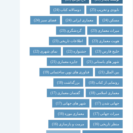
نابودی و تخریب
(25)
دوسالانه کتاب
(24)
مسکن
(24)
معماری ایرانی
(24)
فضای سبز
(24)
میراث معماری
(23)
گردشگری
(23)
هویت معماری
(23)
اطلاعات تاریخی
(23)
خلیج فارس
(23)
جشنواره
(22)
نمای شهری
(22)
شهر های باستانی
(21)
جایزه معماری
(21)
بین الملل
(21)
فناوری های نوین ساختمانی
(19)
رونمایی از کتاب
(18)
بزرگداشت
(18)
معماری اسلامی
(18)
گفتمان معماری
(17)
جهانی شدن
(17)
شهر های جهانی
(17)
میراث جهانی
(17)
معماری موزه
(16)
منظر تاریخی
(16)
مرمت و بازسازی
(16)