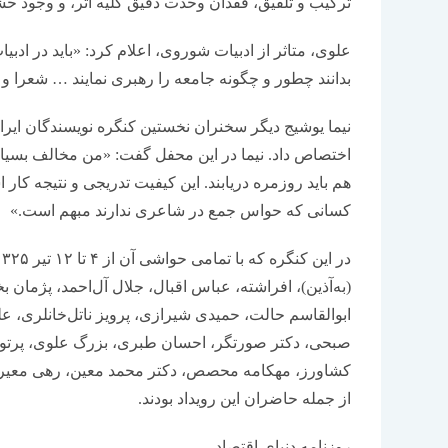
ترکیب و تلفیق، فقدان وحدت دقیق کلیه اثر، و وجود ح
علوی، متاثر از ادبیات شوروی، اعلام کرد: «باید در ادب
بدانند چطور و چگونه جامعه را رهبری نمایند … شعرا و نو
نیما یوشیج دیگر سخنران نخستین کنگره نویسندگان ایرا
اختصاص داد. نیما در این محفل گفت: «من مخالف بسیار د
هم باید روزمره دریابند. این کیفیت تدریجی و نتیجه 
کسانی که حواس جمع در شاعری ندارند مبهم است.»
(به‌آذین)، افراشته، عباس اقبال، جلال آل‌احمد، پژمان ب
ابوالقاسم حالت، حمیدی شیرازی، پرویز ناتل‌خانلری، ع
صبحی، دکتر صورتگر، احسان طبری، بزرگ علوی، پرتو 
کشاورز، مهکامه محصص، دکتر محمد معین، رهی معیری، 
از جمله حاضران این رویداد بودند.
روزنامه دنیای اقتصاد