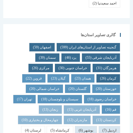
احمد سعیدنیا
(2)
گالری تصاویر استان‌ها
گنجینه تصاویر از استان‌های ایران
(599)
اصفهان
(59)
آذربایجان شرقی
(55)
یزد
(46)
سمنان
(39)
هرمزگان
(31)
خراسان جنوبی
(30)
مرکزی
(26)
کرمان
(26)
همدان
(23)
گیلان
(23)
قزوین
(22)
خوزستان
(20)
گلستان
(20)
خراسان شمالی
(20)
خراسان رضوی
(18)
سیستان و بلوچستان
(18)
تهران
(17)
قم
(16)
آذربایجان غربی
(15)
زنجان
(13)
کردستان
(13)
مازندران
(12)
چهارمحال و بختیاری
(10)
اردبیل
(7)
بوشهر
(6)
کرمانشاه
(5)
لرستان
(4)