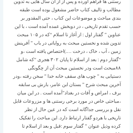
رستنی ها فراهم آورده و پس از از آن سال هایی به تدوین
مطالب و تالیف کتاب حاضر مشغول بوده است طبقه
بندی مباحث و موضوعات این کتاب ، حتی المقدور بر
حسب تقدم تاریخی ، در دوبخش عمده آمده است ، با این
عناوین ” گفتار اول : از آغاز تا اسلام “که در ۱۰۵ مبحث
تدوین شده و نخستین مبحث به روایاتی در باب ” آفرینش
زمین ، آب ، خاک ، درخت ….)اختصاص یافته است ،و
“گفتار دوم : بعد از اسلام تا پایان ۳۰۲ هجری “که شامل
۸۸مبحث است ودر نخستین مبحث آن از چگونگی
دستیابی به ” چوب های سقف خانه خدا ” سخن رفته ،ودر
آخرین مبحث شرح ” بستان ابن عامر، بارش بی سابقه
برف ، امراض و آفات در بغداد”آمده است . در این میان
،مباحثی خاص در مورد برخی رستنی ها و مزروعات قابل
نقل و بررسی جداگانه است که در عین حال از نظر
تاریخی با هردو گفتار ارتباط دارد. این مباحث را تفکیک
کرده وذیل عنوان ” گفتار سوم :قبل و بعد از اسلام تا