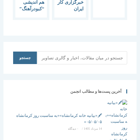
اسلامی
خبرگزاری کار
هم اندیشی
ندوشن
ایران
“کبودرآهنگ”
بزرگداشت
مورخ 26
روز معمار و
بهمن 1390
هفته معماری
عضو انجمن
مفاخر
معماری
ایران:
جستجو
جستجو
معماران، از
ارائه طرح
های تکراری
غربی
خودداری کنند
آخرین پست‌ها و مطالب انجمن
معماری ایران
وضعیت
مطلوبی ندارد
🖋️«بیانیه خانه کرمانشاه»«به مناسبت روز کرمانشاه
۰۵/۰۵/۰۵»
14 مرداد 1405
/
۰ دیدگاه