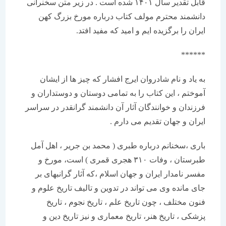
قابل تقدیر سال ۱۴۰۱ شده است . در زیر متن سخنرانی
دانشمند محترم مولف کتاب درباره مورخ بزرگ کهن
ایران را برگزیده ایم و امید که مفید افتد.
******
به یاد و نام شادروان ایرج افشار که چیز ها از ایشان
آموختم ، این کتاب را به تمامی دوستان و دوستداران و
فرزندان و خوانندگان آثار آن دانشمند گرانقدر در سراسر
ایران و جهان تقدیم می دارم .
باری ،سخنانم درباره طبری ( محمد بن جریر ، اهل آمل
طبرستان ، وفات ۳۱۰ هجری قمری ) است، مورخ و
مفسر نامدار ایران و جهان اسلام ،که آثار گرانبهای بر
جای مانده وی می تواند در تدوین و تالیف تاریخ علوم و
فنون مختلف ، چون تاریخ علم ، تاریخ نجوم ، تاریخ
پزشکی ، تاریخ هنر، تاریخ معماری و نیز تاریخ دین و