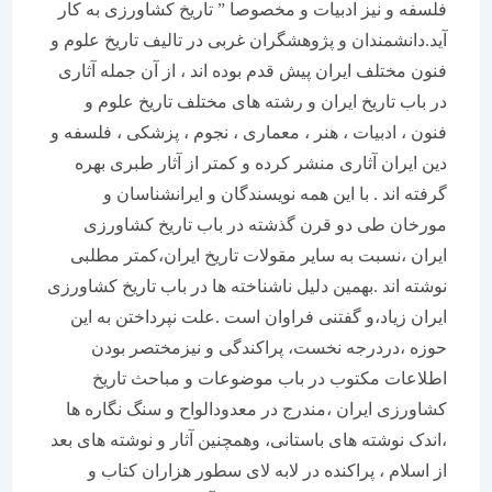
فلسفه و نیز ادبیات و مخصوصا ” تاریخ کشاورزی به کار
آید.دانشمندان و پژوهشگران غربی در تالیف تاریخ علوم و
فنون مختلف ایران پیش قدم بوده اند ، از آن جمله آثاری
در باب تاریخ ایران و رشته های مختلف تاریخ علوم و
فنون ، ادبیات ، هنر ، معماری ، نجوم ، پزشکی ، فلسفه و
دین ایران آثاری منشر کرده و کمتر از آثار طبری بهره
گرفته اند . با این همه نویسندگان و ایرانشناسان و
مورخان طی دو قرن گذشته در باب تاریخ کشاورزی
ایران ،نسبت به سایر مقولات تاریخ ایران،کمتر مطلبی
نوشته اند .بهمین دلیل ناشناخته ها در باب تاریخ کشاورزی
ایران زیاد،و گفتنی فراوان است .علت نپرداختن به این
حوزه ،دردرجه نخست، پراکندگی و نیزمختصر بودن
اطلاعات مکتوب در باب موضوعات و مباحث تاریخ
کشاورزی ایران ،مندرج در معدودالواح و سنگ نگاره ها
،اندک نوشته های باستانی، وهمچنین آثار و نوشته های بعد
از اسلام ، پراکنده در لابه لای سطور هزاران کتاب و