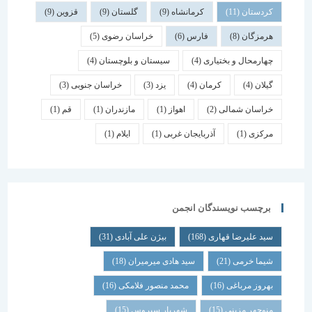
کردستان
(11)
کرمانشاه
(9)
گلستان
(9)
قزوین
(9)
هرمزگان
(8)
فارس
(6)
خراسان رضوی
(5)
چهارمحال و بختیاری
(4)
سیستان و بلوچستان
(4)
گیلان
(4)
کرمان
(4)
یزد
(3)
خراسان جنوبی
(3)
خراسان شمالی
(2)
اهواز
(1)
مازندران
(1)
قم
(1)
مرکزی
(1)
آذربایجان غربی
(1)
ایلام
(1)
برچسب نویسندگان انجمن
سید علیرضا قهاری
(168)
بیژن علی آبادی
(31)
شیما خرمی
(21)
سید هادی میرمیران
(18)
بهروز مرباغی
(16)
محمد منصور فلامکی
(16)
منوچهر مزینی
(15)
شهریار سیروس
(15)