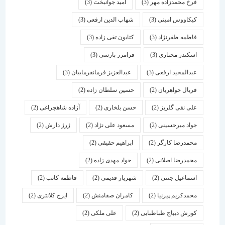
فرخ محمدزاده مهر
(3)
امید جوانبخت
(3)
کیکاووس امینی
(3)
شهاب الدین ارفعی
(3)
فاطمه ظفرنژاد
(3)
کتایون تقی زاده
(3)
اسكندر مختاری
(3)
فرامرز پارسی
(3)
عبدالمجید ارفعی
(3)
عبدالعزیز فرمانفرماییان
(3)
فریال جواهریان
(2)
حسین سلطان زاده
(2)
علی نقی گلریز
(2)
حسن بلخاری
(2)
آزاده شاهچراغی
(2)
جواد میرحسینی
(2)
مسعود علی نژاد
(2)
ژرژ دارش
(2)
محمدرضا کارگر
(2)
ابراهیم حقیقی
(2)
محمدرضا اصلانی
(2)
جواد مهدی زاده
(2)
اسماعیل جنتی
(2)
شهریار قدیمی
(2)
فاطمه کاتب
(2)
محمدکریم پیرنیا
(2)
کامران صفامنش
(2)
ایرج کلانتری
(2)
کورش دیباج طباطبایی
(2)
علی ملکی
(2)