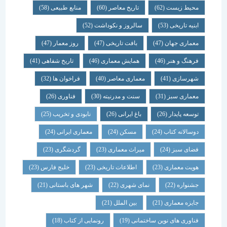
محیط زیست
(62)
تاریخ معاصر
(60)
منابع طبیعی
(58)
ابنیه تاریخی
(53)
سالروز و نکوداشت
(52)
معماری جهان
(47)
بافت تاریخی
(47)
روز معمار
(47)
فرهنگ و هنر
(46)
همایش معماری
(46)
تاریخ شفاهی
(41)
شهرسازی
(41)
معماری معاصر
(40)
فراخوان ها
(32)
معماری سبز
(31)
سنت و مدرنیته
(30)
فناوری
(26)
توسعه پایدار
(26)
باغ ایرانی
(26)
نابودی و تخریب
(25)
دوسالانه کتاب
(24)
مسکن
(24)
معماری ایرانی
(24)
فضای سبز
(24)
میراث معماری
(23)
گردشگری
(23)
هویت معماری
(23)
اطلاعات تاریخی
(23)
خلیج فارس
(23)
جشنواره
(22)
نمای شهری
(22)
شهر های باستانی
(21)
جایزه معماری
(21)
بین الملل
(21)
فناوری های نوین ساختمانی
(19)
رونمایی از کتاب
(18)