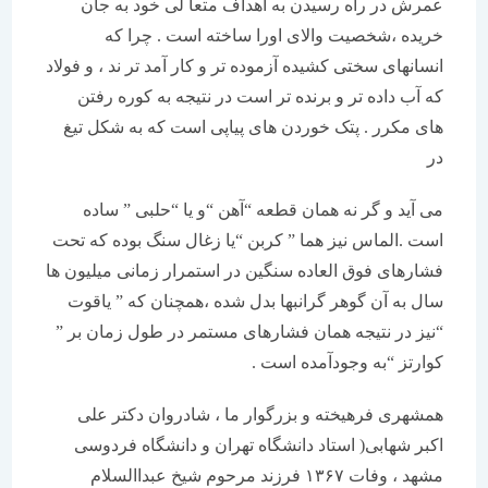
عمرش در راه رسیدن به اهداف متعا لی خود به جان
خریده ،شخصیت والای اورا ساخته است . چرا که
انسانهای سختی کشیده آزموده تر و کار آمد تر ند ، و فولاد
که آب داده تر و برنده تر است در نتیجه به کوره رفتن
های مکرر . پتک خوردن های پیاپی است که به شکل تیغ
در
می آید و گر نه همان قطعه “آهن “و یا “حلبی ” ساده
است .الماس نیز هما ” کربن “یا زغال سنگ بوده که تحت
فشارهای فوق العاده سنگین در استمرار زمانی میلیون ها
سال به آن گوهر گرانبها بدل شده ،همچنان که ” یاقوت
“نیز در نتیجه همان فشارهای مستمر در طول زمان بر ”
کوارتز “به وجودآمده است .
همشهری فرهیخته و بزرگوار ما ، شادروان دکتر علی
اکبر شهابی( استاد دانشگاه تهران و دانشگاه فردوسی
مشهد ، وفات ۱۳۶۷ فرزند مرحوم شیخ عبداالسلام