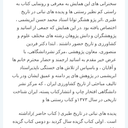
سخنرانی های این همایش به معرفی و رونمایی کتاب به
راستی کم نظیر رستنی ها و پدیده های نباتی در تاریخ
طبری ،اثر پژو هشگر توانا استاد محمد حسن ابریشمی ،
اختصاص یافته بود .در این همایش که جمعی از اساتید و
پژوهشگران و دانش پژوهان رشته های مختلف علوم و
کشاورزی و تاریخ حضور داشتند . ابتدا دکتر فردین
منصوری، معاون پژوهشی ،مرکز نشردانشگاهی، با
عرض خیر مقدم به اساتید ارجمند و حضار محترم خانم ها
و آقایان ، و باسپاس از تلاش های خستگی ناپذیراستاد
ابریشمی در پژوهش های پر دامنه و عمیق ایشان ودر باب
تالیف مباحثی از تاریخ کشاورزی ایران ، که مرکز نشر
دانشگاهی افتخار چاپ و انتشارکتاب پسته، ایران شناخت
تاریخی در سال ۱۳۷۳و کتاب رستنی ها و
پدیده های نباتی در تاریخ طبری ( کتاب حاضر )راداشته
است . اولی کتاب گزیده سال گردید ،و دومی کتاب گزیده