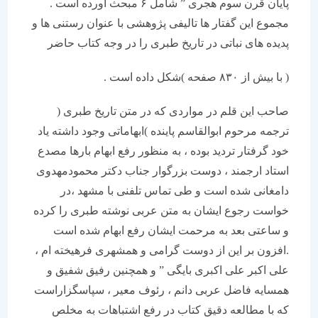
پایان قرن سوم هجری ” شامل ۶ مبحث آورده است .
مجموع این گفتار ها تالیفی پژوهشی با عنوان رستنی ها و
پدیده های نباتی در تاریخ طبری را در وجه کتاب حاضر
( با بیش از ۸۳۰ صفحه )شکل داده است .
صاحب این قلم در مواردی که در متن تاریخ طبری (
ترجمه مرحوم ابوالقاسم پاینده )ابهاماتی وجود داشته یاد
خود گرفتار تردید بوده ، به منظور رفع ابهام بارها مصدع
استاد ارجمند ، دوست بزرگوار جناب دکتر محمودمهدوی
دامغانی شده است و طی تماس تلفنی با مشهد ،در
خواست رجوع ایشان به متن عربی نوشته طبری را کرده
و ساعتی بعد به مرحمت ایشان رفع ابهام شده است
.افزون بر این از دوست گرامی و همشهری فرهیخته ام ،
علی اکبر علی اکبری بایگی ” و همچنین رفیق شفیق و
همسایه فاضل عربی دانم ، رئوف معیر ، سپاسگزاراست
که با مطالعه دقیق کتاب در رفع اشتباهات به مخلص