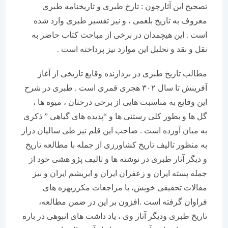
تصحیح این آثارچون : تارخ طبری و تاریخنامه طبری
معروف به تاریخ بلعمی ، و نیز تفسیر طبری وارد شده
است . این هیچمدان در برخی از مباحث کتاب حاضر به
نقل و نقد و تحلیل این موارد نیز پرداخته است .
مطالب تاریخ طبری در بردارنده وقایع تاریخی از آغاز
آفرینش تا سال ۳۰۲ هجری قمری است . طبری در شرح
این وقایع به مناسبت هایی از برخی درختان ، میوه ها ،
گل ها و بطور کلی رستنی ها و “پدیده های گیاهی ” ذکری
به میان آورده است . صاحب این قلم نیز طی سالیان دراز
به منظور تالیف تاریخ کشاورزی از جمله با مطالعه تاریخ
و دیگر آثار طبری در نوشته ها و تالیف پژو هشی خود از
جمله پسته ایران و زعفران ایران و ابریشم ایران و نیز
مقالات تحقیقی خویش، با مراجعات مکرربهره های
فراوان گرفته است .افزون بر این در ضمن مطالعه،
تاریخ طبری ودیگر آثار وی ، یاد داشت های انبوهی در باره