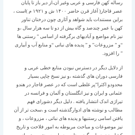
رساله کهن فارسی و عربی وغیر آن،از دیر باز تا پایان
عصر قاجار( آغاز قرن حاضر ۱۴۰۰ ش و ۱۹۲۱ م )است ،
براین مستندات باید شواهد و آثاری چون درختان تناور
کهن با عمر چندصد و گاه بیش از دو تا سه هزار سال ،و
نیز نام مواضع و آبادیهای برگرفته از اسامی ” رستنی ها
“و ” مزروعات” و ” پدیده های نباتی “و منابع آب و آبیاری
” را افزود.
از دلایل دیگر در دسترس نبودن منابع خطی عربی و
فارسی دوران های گذشته ،و نیز نسخ چاپی بسیار
محدودو اکثرا”پر غلطی است که در عصر قاجار در هندو
عثمانی و ایران و نیز انگلستان و آلمان و فرانسه در
تیراژی اندک انتشار یافته . دلیل دیگر دشورای فهم
مطالب و نوشته های ادوارگذشته است و ،سخت تر از آن
یافتن اسامی رستنیها و پدیده های نباتی ، مزروعات ، و
نیز موضوعات و مباحث مربوطه به امور فلاحت و تاریخ