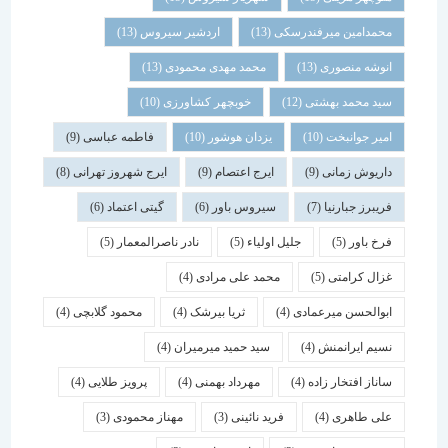
محمدامین میرفندرسکی
(13)
اردشیر سیروس
(13)
انوشه منصوری
(13)
محمد مهدی محمودی
(13)
سید محمد بهشتی
(12)
خوبچهر کشاورزی
(10)
امیر جوانبخت
(10)
یزدان هوشور
(10)
فاطمه عباسی
(9)
داریوش زمانی
(9)
ایرج اعتصام
(9)
ایرج شهروز تهرانی
(8)
فریبرز جبارنیا
(7)
سیروس باور
(6)
گیتی اعتماد
(6)
فرخ باور
(5)
جلیل اولیاء
(5)
نادر ناصرالمعمار
(5)
غزال کرامتی
(5)
محمد علی مرادی
(4)
ابوالحسن میرعمادی
(4)
ثریا بیرشک
(4)
محمود گلابچی
(4)
نسیم ایرانمنش
(4)
سید حمید میرمیران
(4)
ساناز افتخار زاده
(4)
مهرداد بهمنی
(4)
پرویز طلایی
(4)
علی طاهری
(4)
فرید نائینی
(3)
مهناز محمودی
(3)