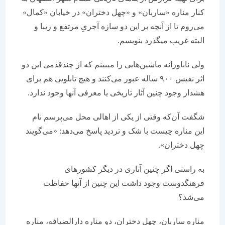
کنار مناره «ساربان» و «چهل دختران» در خیابان «کمال»
می‌روم تا از آنچه بر این دو سازه آجریِ مرتفع و زیبا و
البته غریب می‎گذرد بنویسم.
ولی ناباورانه ماشین‌هایی را می‎بینم که از چندقدمی این دو
اثر نفیس ۹۰۰ ساله عبور می‌کنند و هیچ تابلویی هم برای
هشدار وجود چنین آثار تاریخی یا معرفی آنها وجود ندارد.
شگفت آن‌که وقتی از یکی از اهالی محل می‌پرسم نام
این مناره چیست با شک و تردید پاسخ می‌دهد: «می‌گویند
چهل دختران».
به راستی اگر چنین آثاری در دیگر کشورهای
فرهنگ‎دوست وجود داشت این چنین از آنها حفاظت
می‌شد؟
مناره ساربان، چهل دختران، دو مناره دارالضیافه، مناره