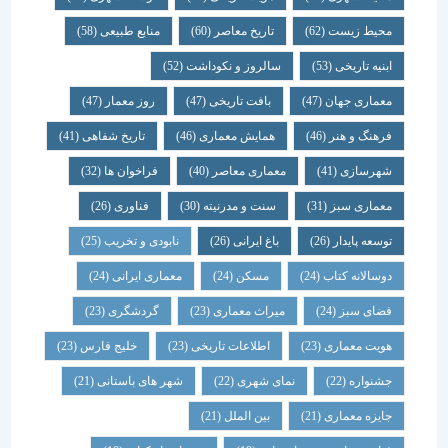
محیط زیست
(62)
تاریخ معاصر
(60)
منابع طبیعی
(58)
ابنیه تاریخی
(53)
سالروز و نکوداشت
(52)
معماری جهان
(47)
بافت تاریخی
(47)
روز معمار
(47)
فرهنگ و هنر
(46)
همایش معماری
(46)
تاریخ شفاهی
(41)
شهرسازی
(41)
معماری معاصر
(40)
فراخوان ها
(32)
معماری سبز
(31)
سنت و مدرنیته
(30)
فناوری
(26)
توسعه پایدار
(26)
باغ ایرانی
(26)
نابودی و تخریب
(25)
دوسالانه کتاب
(24)
مسکن
(24)
معماری ایرانی
(24)
فضای سبز
(24)
میراث معماری
(23)
گردشگری
(23)
هویت معماری
(23)
اطلاعات تاریخی
(23)
خلیج فارس
(23)
جشنواره
(22)
نمای شهری
(22)
شهر های باستانی
(21)
جایزه معماری
(21)
بین الملل
(21)