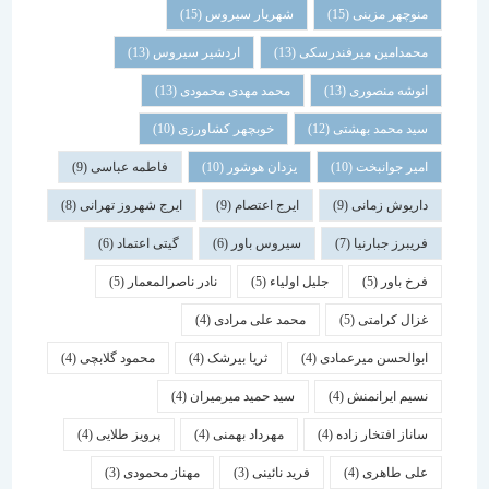
منوچهر مزینی
(15)
شهریار سیروس
(15)
محمدامین میرفندرسکی
(13)
اردشیر سیروس
(13)
انوشه منصوری
(13)
محمد مهدی محمودی
(13)
سید محمد بهشتی
(12)
خوبچهر کشاورزی
(10)
امیر جوانبخت
(10)
یزدان هوشور
(10)
فاطمه عباسی
(9)
داریوش زمانی
(9)
ایرج اعتصام
(9)
ایرج شهروز تهرانی
(8)
فریبرز جبارنیا
(7)
سیروس باور
(6)
گیتی اعتماد
(6)
فرخ باور
(5)
جلیل اولیاء
(5)
نادر ناصرالمعمار
(5)
غزال کرامتی
(5)
محمد علی مرادی
(4)
ابوالحسن میرعمادی
(4)
ثریا بیرشک
(4)
محمود گلابچی
(4)
نسیم ایرانمنش
(4)
سید حمید میرمیران
(4)
ساناز افتخار زاده
(4)
مهرداد بهمنی
(4)
پرویز طلایی
(4)
علی طاهری
(4)
فرید نائینی
(3)
مهناز محمودی
(3)