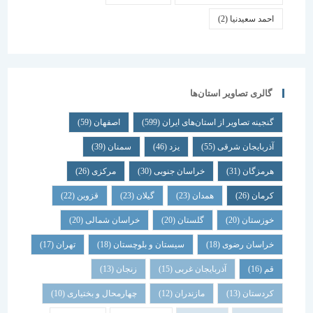
احمد سعیدنیا
(2)
گالری تصاویر استان‌ها
گنجینه تصاویر از استان‌های ایران
(599)
اصفهان
(59)
آذربایجان شرقی
(55)
یزد
(46)
سمنان
(39)
هرمزگان
(31)
خراسان جنوبی
(30)
مرکزی
(26)
کرمان
(26)
همدان
(23)
گیلان
(23)
قزوین
(22)
خوزستان
(20)
گلستان
(20)
خراسان شمالی
(20)
خراسان رضوی
(18)
سیستان و بلوچستان
(18)
تهران
(17)
قم
(16)
آذربایجان غربی
(15)
زنجان
(13)
کردستان
(13)
مازندران
(12)
چهارمحال و بختیاری
(10)