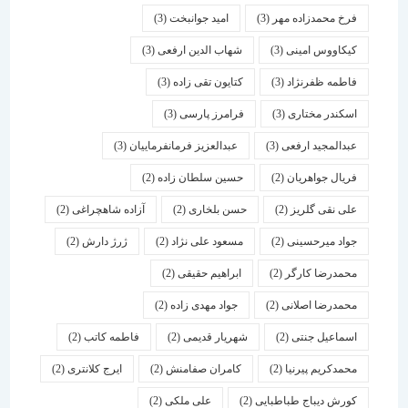
فرخ محمدزاده مهر
(3)
امید جوانبخت
(3)
کیکاووس امینی
(3)
شهاب الدین ارفعی
(3)
فاطمه ظفرنژاد
(3)
کتایون تقی زاده
(3)
اسكندر مختاری
(3)
فرامرز پارسی
(3)
عبدالمجید ارفعی
(3)
عبدالعزیز فرمانفرماییان
(3)
فریال جواهریان
(2)
حسین سلطان زاده
(2)
علی نقی گلریز
(2)
حسن بلخاری
(2)
آزاده شاهچراغی
(2)
جواد میرحسینی
(2)
مسعود علی نژاد
(2)
ژرژ دارش
(2)
محمدرضا کارگر
(2)
ابراهیم حقیقی
(2)
محمدرضا اصلانی
(2)
جواد مهدی زاده
(2)
اسماعیل جنتی
(2)
شهریار قدیمی
(2)
فاطمه کاتب
(2)
محمدکریم پیرنیا
(2)
کامران صفامنش
(2)
ایرج کلانتری
(2)
کورش دیباج طباطبایی
(2)
علی ملکی
(2)