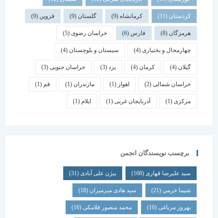
کردستان
(11)
کرمانشاه
(9)
گلستان
(9)
قزوین
(9)
هرمزگان
(8)
فارس
(6)
خراسان رضوی
(5)
چهارمحال و بختیاری
(4)
سیستان و بلوچستان
(4)
گیلان
(4)
کرمان
(4)
یزد
(3)
خراسان جنوبی
(3)
خراسان شمالی
(2)
اهواز
(1)
مازندران
(1)
قم
(1)
مرکزی
(1)
آذربایجان غربی
(1)
ایلام
(1)
برچسب نویسندگان انجمن
سید علیرضا قهاری
(168)
بیژن علی آبادی
(31)
شیما خرمی
(21)
سید هادی میرمیران
(18)
بهروز مرباغی
(16)
محمد منصور فلامکی
(16)