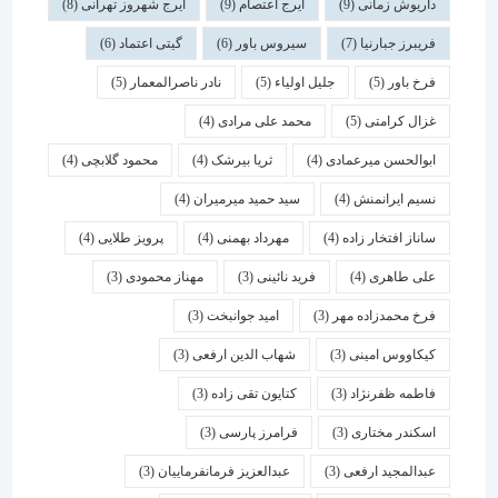
داریوش زمانی
(9)
ایرج اعتصام
(9)
ایرج شهروز تهرانی
(8)
فریبرز جبارنیا
(7)
سیروس باور
(6)
گیتی اعتماد
(6)
فرخ باور
(5)
جلیل اولیاء
(5)
نادر ناصرالمعمار
(5)
غزال کرامتی
(5)
محمد علی مرادی
(4)
ابوالحسن میرعمادی
(4)
ثریا بیرشک
(4)
محمود گلابچی
(4)
نسیم ایرانمنش
(4)
سید حمید میرمیران
(4)
ساناز افتخار زاده
(4)
مهرداد بهمنی
(4)
پرویز طلایی
(4)
علی طاهری
(4)
فرید نائینی
(3)
مهناز محمودی
(3)
فرخ محمدزاده مهر
(3)
امید جوانبخت
(3)
کیکاووس امینی
(3)
شهاب الدین ارفعی
(3)
فاطمه ظفرنژاد
(3)
کتایون تقی زاده
(3)
اسكندر مختاری
(3)
فرامرز پارسی
(3)
عبدالمجید ارفعی
(3)
عبدالعزیز فرمانفرماییان
(3)