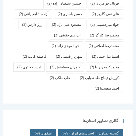
فریال جواهریان
(2)
حسین سلطان زاده
(2)
علی نقی گلریز
(2)
حسن بلخاری
(2)
آزاده شاهچراغی
(2)
جواد میرحسینی
(2)
مسعود علی نژاد
(2)
ژرژ دارش
(2)
محمدرضا کارگر
(2)
ابراهیم حقیقی
(2)
محمدرضا اصلانی
(2)
جواد مهدی زاده
(2)
اسماعیل جنتی
(2)
شهریار قدیمی
(2)
فاطمه کاتب
(2)
محمدکریم پیرنیا
(2)
کامران صفامنش
(2)
ایرج کلانتری
(2)
کورش دیباج طباطبایی
(2)
علی ملکی
(2)
احمد سعیدنیا
(2)
گالری تصاویر استان‌ها
گنجینه تصاویر از استان‌های ایران
(599)
اصفهان
(59)