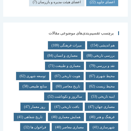
اعضای جاوید
(22)
اعضای هیئت مدیره و بازرسان
(7)
برچسب تقسیم‌بندی‌های موضوعی مقالات
هم اندیشی
(154)
میراث فرهنگی
(109)
بررسی تاریخی
(88)
معماری و انسان
(84)
نقد و بررسی
(79)
معماری و طبیعت
(71)
محیط شهری
(67)
هویت تاریخی
(67)
توسعه شهری
(62)
محیط زیست
(62)
تاریخ معاصر
(60)
منابع طبیعی
(58)
ابنیه تاریخی
(53)
سالروز و نکوداشت
(52)
معماری جهان
(47)
بافت تاریخی
(47)
روز معمار
(47)
فرهنگ و هنر
(46)
همایش معماری
(46)
تاریخ شفاهی
(41)
شهرسازی
(41)
معماری معاصر
(40)
فراخوان ها
(32)