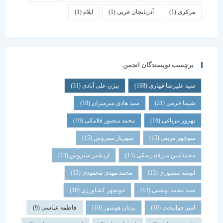
مرکزی
(1)
آذربایجان غربی
(1)
ایلام
(1)
برچسب نویسندگان انجمن
سید علیرضا قهاری
(168)
بیژن علی آبادی
(31)
شیما خرمی
(21)
سید هادی میرمیران
(18)
بهروز مرباغی
(16)
محمد منصور فلامکی
(16)
منوچهر مزینی
(15)
شهریار سیروس
(15)
محمدامین میرفندرسکی
(13)
اردشیر سیروس
(13)
انوشه منصوری
(13)
محمد مهدی محمودی
(13)
سید محمد بهشتی
(12)
خوبچهر کشاورزی
(10)
امیر جوانبخت
(10)
یزدان هوشور
(10)
فاطمه عباسی
(9)