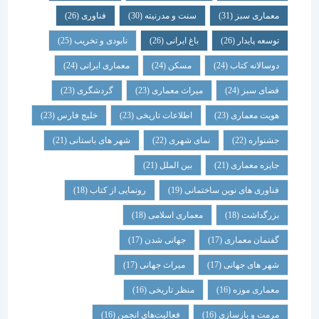
معماری سبز
(31)
سنت و مدرنیته
(30)
فناوری
(26)
توسعه پایدار
(26)
باغ ایرانی
(26)
نابودی و تخریب
(25)
دوسالانه کتاب
(24)
مسکن
(24)
معماری ایرانی
(24)
فضای سبز
(24)
میراث معماری
(23)
گردشگری
(23)
هویت معماری
(23)
اطلاعات تاریخی
(23)
خلیج فارس
(23)
جشنواره
(22)
نمای شهری
(22)
شهر های باستانی
(21)
جایزه معماری
(21)
بین الملل
(21)
فناوری های نوین ساختمانی
(19)
رونمایی از کتاب
(18)
بزرگداشت
(18)
معماری اسلامی
(18)
گفتمان معماری
(17)
جهانی شدن
(17)
شهر های جهانی
(17)
میراث جهانی
(17)
معماری موزه
(16)
منظر تاریخی
(16)
مرمت و بازسازی
(16)
فعالیت‌های انجمن
(16)