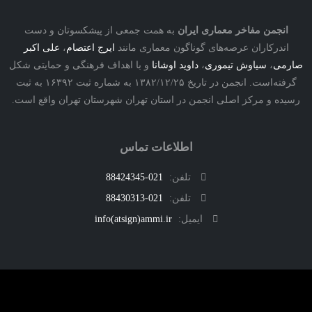
نجمن مفاخر معماری ایران
به همت جمعی از پیشکسوتان و دست
درکاران عرصه‌های گوناگون معماری مانند
ایرج اعتصام
،
علی اکبر
ی
،
سیاوش تیموری
،
داوید اوشانا
و با اهداف فرهنگی و حمایتی شکل
گرفته‌است. انجمن در تاریخ ۱۳۸۲/۱۲/۲۵ به شماره ثبت ۱۶۳۹۲ به ثبت
ه و مرکز اصلی انجمن در استان تهران شهرستان تهران واقع است.
اطلاعات تماس
تلفن:
021-88424345
تلفن:
021-88430313
ایمیل:
info(atsign)ammi.ir