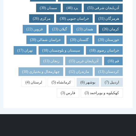
آذربایجان شرقی
(55)
یزد
(46)
سمنان
(39)
هرمزگان
(31)
خراسان جنوبی
(30)
مرکزی
(26)
کرمان
(26)
همدان
(23)
گیلان
(23)
قزوین
(22)
خوزستان
(20)
گلستان
(20)
خراسان شمالی
(20)
خراسان رضوی
(18)
سیستان و بلوچستان
(18)
تهران
(17)
قم
(16)
آذربایجان غربی
(15)
زنجان
(13)
کردستان
(13)
مازندران
(12)
چهارمحال و بختیاری
(10)
اردبیل
(7)
بوشهر
(6)
کرمانشاه
(5)
لرستان
(4)
کهکیلویه و بویراحمد
(3)
فارس
(3)