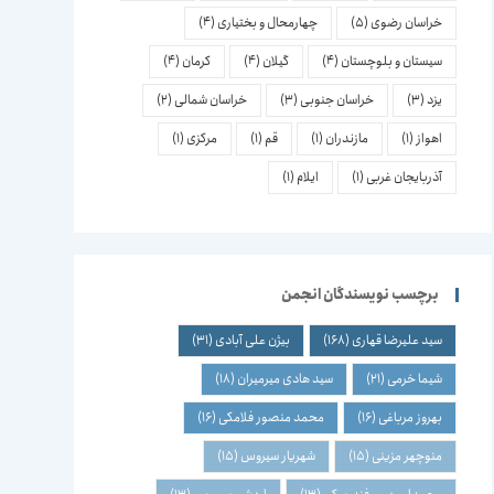
خراسان رضوی
(5)
چهارمحال و بختیاری
(4)
سیستان و بلوچستان
(4)
گیلان
(4)
کرمان
(4)
یزد
(3)
خراسان جنوبی
(3)
خراسان شمالی
(2)
اهواز
(1)
مازندران
(1)
قم
(1)
مرکزی
(1)
آذربایجان غربی
(1)
ایلام
(1)
برچسب نویسندگان انجمن
سید علیرضا قهاری
(168)
بیژن علی آبادی
(31)
شیما خرمی
(21)
سید هادی میرمیران
(18)
بهروز مرباغی
(16)
محمد منصور فلامکی
(16)
منوچهر مزینی
(15)
شهریار سیروس
(15)