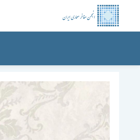
رش
ه
حتوا