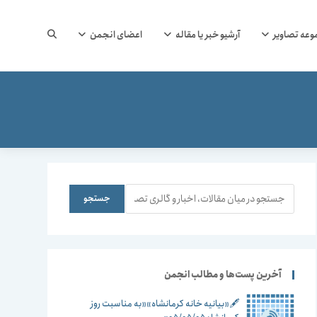
جستجوی
وعه تصاویر
آرشیو خبر یا مقاله
اعضای انجمن
وب
سایت
جستجو
جستجو
را
آخرین پست‌ها و مطالب انجمن
🖋️«بیانیه خانه کرمانشاه»«به مناسبت روز