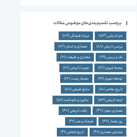
برچسب تقسیم‌بندی‌های موضوعی مقالات
هم اندیشی
(154)
میراث فرهنگی
(109)
بررسی تاریخی
(88)
معماری و انسان
(84)
نقد و بررسی
(79)
معماری و طبیعت
(71)
محیط شهری
(67)
هویت تاریخی
(67)
توسعه شهری
(62)
محیط زیست
(62)
تاریخ معاصر
(60)
منابع طبیعی
(58)
ابنیه تاریخی
(53)
سالروز و نکوداشت
(52)
معماری جهان
(47)
بافت تاریخی
(47)
روز معمار
(47)
فرهنگ و هنر
(46)
همایش معماری
(46)
تاریخ شفاهی
(41)