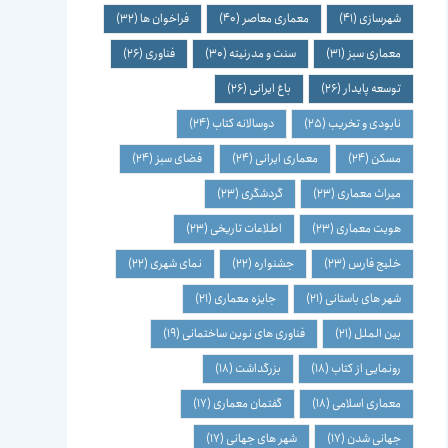
شهرسازی
(41)
معماری معاصر
(40)
فراخوان ها
(32)
معماری سبز
(31)
سنت و مدرنیته
(30)
فناوری
(26)
توسعه پایدار
(26)
باغ ایرانی
(26)
نابودی و تخریب
(25)
دوسالانه کتاب
(24)
مسکن
(24)
معماری ایرانی
(24)
فضای سبز
(24)
میراث معماری
(23)
گردشگری
(23)
هویت معماری
(23)
اطلاعات تاریخی
(23)
خلیج فارس
(23)
جشنواره
(22)
نمای شهری
(22)
شهر های باستانی
(21)
جایزه معماری
(21)
بین الملل
(21)
فناوری های نوین ساختمانی
(19)
رونمایی از کتاب
(18)
بزرگداشت
(18)
معماری اسلامی
(18)
گفتمان معماری
(17)
جهانی شدن
(17)
شهر های جهانی
(17)