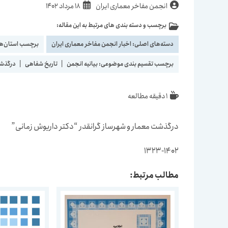
نویسندهٔ
نوشته
انجمن مفاخر معماری ایران
18 مرداد 1402
نوشته:
منتشر
برچسب و دسته بندی های مرتبط به این مقاله:
دسته‌
شده
نوشته:
است:
دسته‌های اصلی:
اخبار انجمن مفاخر معماری ایران
برچسب استان‌ها
برچسب تقسیم بندی موضوعی:
بیانیه انجمن
|
تاریخ شفاهی
|
درگذش
زمان
1 دقیقه مطالعه
مطالعه:
درگذشت معمار و شهرساز گرانقدر “دکتر داریوش زمانی”
1323-1402
مطالب مرتبط: