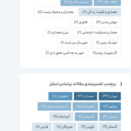
استان سال
(13)
سرزمین مادری
(10)
معماری و کیفیت زندگی
(6)
معماران و محیط زیست
(5)
جهانی شدن
(3)
فناوری
(2)
معمار و مسئولیت اجتماعی
(2)
من و معماری
(1)
تنها یک زمین
(1)
شهر مال من است
(1)
اگر شهردار بودم
(1)
شهر به چه کسی تعلق دارد
(1)
برچسب تقسیم‌بندی مقالات براساس استان
تهران
(146)
همدان
(27)
اصفهان
(20)
بوشهر
(16)
خوزستان
(15)
آذربایجان شرقی
(12)
سمنان
(12)
کردستان
(11)
کرمانشاه
(9)
گلستان
(9)
قزوین
(9)
هرمزگان
(8)
فارس
(6)