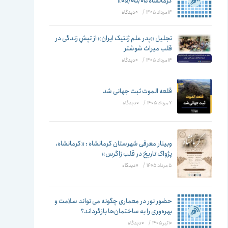
تغییر
کرمانشاه ۰۵/۰۵/۰۵»
14 مرداد 1405
/
۰ دیدگاه
تجلیل «پدر علم ژنتیک ایران» از تپشِ زندگی در
قلب میراث شوشتر
دهید
14 مرداد 1405
/
۰ دیدگاه
قلعه الموت ثبت جهانی شد
7 مرداد 1405
/
۰ دیدگاه
وبینار معرفی شهرستان کرمانشاه : «کرمانشاه،
پژواک تاریخ در قلب زاگرس»
5 مرداد 1405
/
۰ دیدگاه
حضور نور در معماری چگونه می تواند سلامت و
بهره‌وری را به ساختمان‌ها بازگرداند؟
10 تیر 1405
/
۰ دیدگاه