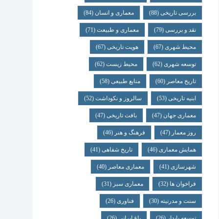
بررسی تاریخی
(88)
معماری و انسان
(84)
نقد و بررسی
(79)
معماری و طبیعت
(71)
محیط شهری
(67)
هویت تاریخی
(67)
توسعه شهری
(62)
محیط زیست
(62)
تاریخ معاصر
(60)
منابع طبیعی
(58)
ابنیه تاریخی
(53)
سالروز و نکوداشت
(52)
معماری جهان
(47)
بافت تاریخی
(47)
روز معمار
(47)
فرهنگ و هنر
(46)
همایش معماری
(46)
تاریخ شفاهی
(41)
شهرسازی
(41)
معماری معاصر
(40)
فراخوان ها
(32)
معماری سبز
(31)
سنت و مدرنیته
(30)
فناوری
(26)
توسعه پایدار
(26)
باغ ایرانی
(26)