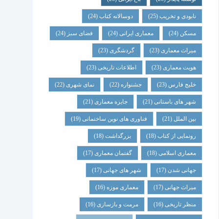
نابودی و تخریب
(25)
دوسالانه کتاب
(24)
مسکن
(24)
معماری ایرانی
(24)
فضای سبز
(24)
میراث معماری
(23)
گردشگری
(23)
هویت معماری
(23)
اطلاعات تاریخی
(23)
خلیج فارس
(23)
جشنواره
(22)
نمای شهری
(22)
شهر های باستانی
(21)
جایزه معماری
(21)
بین الملل
(21)
فناوری های نوین ساختمانی
(19)
رونمایی از کتاب
(18)
بزرگداشت
(18)
معماری اسلامی
(18)
گفتمان معماری
(17)
جهانی شدن
(17)
شهر های جهانی
(17)
میراث جهانی
(17)
معماری موزه
(16)
منظر تاریخی
(16)
مرمت و بازسازی
(16)