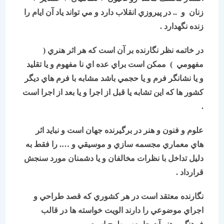
زنان و .. در پيروزي انقلاب دارد و مي تواند ياد آن ايام را
زنده نگهدارد .
در خاتمه نظر نگارنده بر آن است كه هر اثر هنري (
مفهومي ) ممكن است براي عده اي نا مفهوم و يا تقليد
و يا نشانگر فرم و يا حجمي باشد مشابه با فرم هاي ديگر
كشور ها كه اين تشابه يا قبل از اجرا و يا بعد از اجرا است
.
علوم و فنون و هنر در برگيرنده جهان است و نبايد اثر
هاي معماري مجسمه سازي و موسيقي و …. را فقط به
دليل تداخل با نظرات مخالفان و يا دشمنان مورد سنجش
قرارداد .
نگارنده معتقد است در هر كشوري كه قصد طراحي و
اجراي موضوعي را دارند الويت خواسته ها در قالب