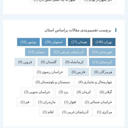
برچسب تقسیم‌بندی مقالات براساس استان
تهران
(146)
همدان
(27)
اصفهان
(20)
بوشهر
(16)
خوزستان
(15)
آذربایجان شرقی
(12)
سمنان
(12)
کردستان
(11)
کرمانشاه
(9)
گلستان
(9)
قزوین
(9)
هرمزگان
(8)
فارس
(6)
خراسان رضوی
(5)
چهارمحال و بختیاری
(4)
سیستان و بلوچستان
(4)
گیلان
(4)
کرمان
(4)
یزد
(3)
خراسان جنوبی
(3)
خراسان شمالی
(2)
اهواز
(1)
مازندران
(1)
قم
(1)
مرکزی
(1)
آذربایجان غربی
(1)
ایلام
(1)