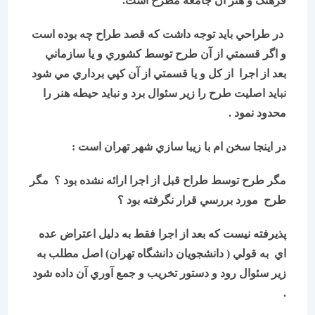
فرهنگ و هنر آن جامعه مطرح است.
در طراحي بايد توجه داشت كه قصد طراح چه بوده است
و اگر قسمتي از آن طرح توسط كشوري و يا سازماني
بعد از اجرا از كل و يا قسمتي از آن كپي برداري مي شود
نبايد اصليت طرح را زير سئوال برد و نبايد حيطه هنر را
محدود نمود .
در اينجا سخن ام با زيبا سازي شهر تهران است :
مگر طرح توسط طراح قبل از اجرا ارائه نشده بود ؟ مگر
طرح مورد بررسي قرار نگرفته بود ؟
پذيرفته نيست كه بعد از اجرا فقط به دليل اعتراض عده
اي به قولي ( دانشجويان دانشگاه تهران) اصل مطلب به
زير سئوال رود و دستور تخريب و جمع آوري آن داده شود
.