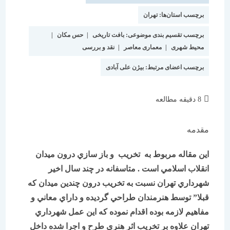
برچسب استان‌ها:
تهران
برچسب تقسیم بندی موضوعی:
بافت تاریخی
|
حس مکان
|
محیط شهری
|
معماری معاصر
|
نقد و بررسی
برچسب اعضای مرتبط:
بیژن علی آبادی
زمان
8 دقیقه مطالعه
مطالعه:
مقدمه
اين مقاله مربوط به تخريب و باز سازي درون ميدان
انقلاب اسلامي است . متاسفانه در چند سال اخير
شهرداري تهران نسبت به تخريب درون چندين ميدان كه
قبلا” توسط هنرمندان طراحي گرديده و داراي معاني و
مفاهيم لازمه بوده اقدام نموده كه اين عمل شهرداري
تهران علاوه بر تخريب اثر هنري طرح و اجرا شده داخل