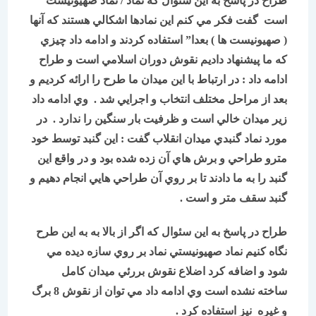
طراح در پاسخ به اين سئوال كه نماد / نماد صهیونيست
است گفت فكر مي كنم اين نمادها اشكالي هستند كه آنها
( صهیونيست ها ) بعدا” استفاده كردند و ادامه داد چيزي
كه ما پيشنهاد داديم نقوش دوران اسلامي است و طراح
ادامه داد : در ارتباط با اين ميدان ما طرح را ارائه كرديم و
بعد از مراحل مختلف انتخاب و اجرايي شد . وي ادامه داد
زير ميدان خالي است و ظرفيت بار سنگين را ندارد . در
مورد نماد گنبدي ميدان انقلاب گفت : اين گنبد توسط خود
مترو طراحي و برش هاي آن زده شده بود و در واقع اين
گنبد را به ما دادند تا بر روي آن طراحي هايي انجام دهيم و
گنبد سقف متر و است .
طراح در پاسخ به اين سئوال كه اگر از بالا به به اين طرح
نگاه كنيم نماد صهیونيستي نماد بر روي سازه ديده مي
شود و اضافه كرد اضلاع نقوش بررئي ميدان كامل
ساخته نشده است وي ادامه داد مي توان از نقوش 8 برگ
و غيره نيز استفاده كرد .