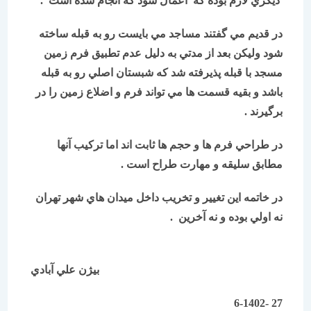
ديگري لازم بوده كه اعمال شود كه انجام شده است .
در قديم مي گفتند مساجد مي بايست رو به قبله ساخته
شود وليكن بعد از مدتي به دليل عدم تطبيق فرم زمين
مسجد با قبله پذيرفته شد كه شبستان اصلي رو به قبله
باشد و بقيه قسمت ها مي تواند فرم و اضلاع زمين را در
برگيرند .
در طراحي فرم ها و حجم ها ثابت اند اما تركيب آنها
مطابق سليقه و مهارت طراح است .
در خاتمه اين تغيیر و تخريب داخل ميدان هاي شهر تهران
نه اولي بوده و نه آخرين .
بيژن علي آبادي
27 -6-1402