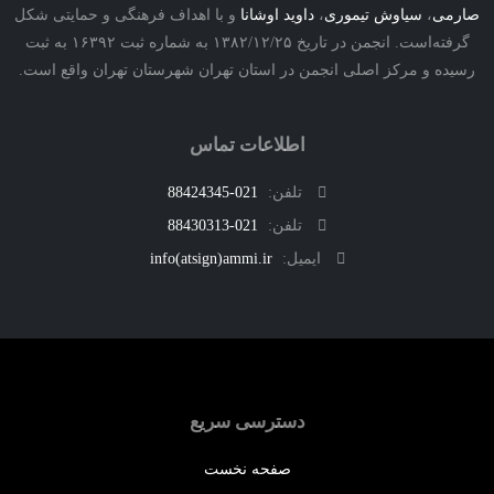
ی
،
سیاوش تیموری
،
داوید اوشانا
و با اهداف فرهنگی و حمایتی شکل
گرفته‌است. انجمن در تاریخ ۱۳۸۲/۱۲/۲۵ به شماره ثبت ۱۶۳۹۲ به ثبت
ه و مرکز اصلی انجمن در استان تهران شهرستان تهران واقع است.
اطلاعات تماس
تلفن:
021-88424345
تلفن:
021-88430313
ایمیل:
info(atsign)ammi.ir
دسترسی سریع
صفحه نخست