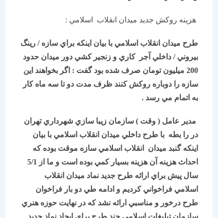
هزينه روكش جديد ميدان انقلاب اسلامي :
طرح ميدان انقلاب اسلامي با بيان اينكه براي سازه / رينگ
بيروني / داخلي آجر كاري و زنجير كشي دور ميدان حدود
200 ميليون تومان صرف شده بود گفت : اگر بخواهند اين
سازه را دوباره روكش كنند ظرف مدت دو تا سه ماه كار
به اتمام مي رسد .
مدير عامل ( وقت ) سازمان زيبا سازي شهرداري تهران
در را بطه با طرح داخلي ميدان انقلاب اسلامي با بيان
اينكه گنبد ميدان انقلاب اسلامي سازه موقت بوده كه
احداث هزينه آن هزينه بسيار كمي بوده است و ما از 5/1
سال پيش براي ارائه طرح جديد نماد ميدان انقلاب
اسلامي فراخواني كرديم و ادامه طي دو بار فراخوان
طرح درخور و مناسبي ارائه نشد كه در نهايت حوزه هنري
سازمان تبليغات اسلامي چند طرح براي ايجاد نماد جديد