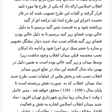
انقلاب اسلامي ارائه داد كه يكي از طرح ها مورد تاييد
قرار گرفته و كليات اين طرح تصويب شده كه در فاز
نخست اجراي اين طرح ابتدا بايد تراشه اي از گنبد
برداشته شود و به قسمت بتني گنبد برسيم تا به دليل
خالي بودن فضاي زير كنبد برسيم تا به دليل خالي بودن
فضاي زير گنبد هنكام نصب نماد جديد دچار مشگل نشويم
و سازه با حجم سبك تري اجرا شود و ادامه داد امكان
نصب مجسمه قبلي ميدان انقلاب وجود نداشت زيرا
وسط ميدان و زير گنبد خالي بوده است به همين دليل در
بهمن ماه سال گذشته اين نماد در ضلع غربي ميدان
انقلاب نصب شد و بخش هايي از عمليات نصب طرح جديد
نماد ميدان انقلاب كه به صورت نقش برجسته است تا
پايان سال ( 1390 – 1391 ) محقق خواهد شد . مدير عامل
( وقت ) سازمان زيبا سازي شهرداري تهران افزود : نماد
جديد ميدان انقلاب اسلامي اشاره به نقش و فعاليت
اقشار مختلف مانند روحانيون / نظاميان / عشاير /