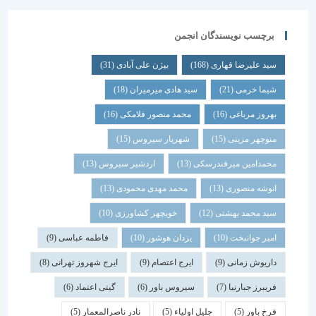
برچسب نویسندگان انجمن
سید علیرضا قهاری
(168)
بیژن علی آبادی
(31)
شیما خرمی
(21)
سید هادی میرمیران
(18)
بهروز مرباغی
(16)
محمد منصور فلامکی
(16)
منوچهر مزینی
(15)
شهریار سیروس
(15)
محمدامین میرفندرسکی
(13)
اردشیر سیروس
(13)
انوشه منصوری
(13)
محمد مهدی محمودی
(13)
سید محمد بهشتی
(12)
خوبچهر کشاورزی
(10)
امیر جوانبخت
(10)
یزدان هوشور
(10)
فاطمه عباسی
(9)
داریوش زمانی
(9)
ایرج اعتصام
(9)
ایرج شهروز تهرانی
(8)
فریبرز جبارنیا
(7)
سیروس باور
(6)
گیتی اعتماد
(6)
فرخ باور
(5)
جلیل اولیاء
(5)
نادر ناصرالمعمار
(5)