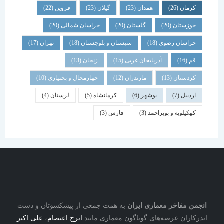
کرمان
(26)
همدان
(23)
گیلان
(23)
قزوین
(22)
خوزستان
(20)
گلستان
(20)
خراسان شمالی
(20)
خراسان رضوی
(18)
سیستان و بلوچستان
(18)
تهران
(17)
قم
(16)
آذربایجان غربی
(15)
زنجان
(13)
کردستان
(13)
مازندران
(12)
چهارمحال و بختیاری
(10)
اردبیل
(7)
بوشهر
(6)
کرمانشاه
(5)
لرستان
(4)
کهکیلویه و بویراحمد
(3)
فارس
(3)
نجمن مفاخر معماری ایران
به همت جمعی از پیشکسوتان و دست
درکاران عرصه‌های گوناگون معماری مانند
ایرج اعتصام
،
علی اکبر