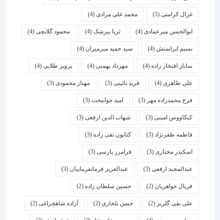
غزال کرامتی
(5)
محمد علی مرادی
(4)
ابوالحسن میرعمادی
(4)
ثریا بیرشک
(4)
محمود گلابچی
(4)
نسیم ایرانمنش
(4)
سید حمید میرمیران
(4)
ساناز افتخار زاده
(4)
مهرداد بهمنی
(4)
پرویز طلایی
(4)
علی طاهری
(4)
فرید نائینی
(3)
مهناز محمودی
(3)
فرخ محمدزاده مهر
(3)
امید جوانبخت
(3)
کیکاووس امینی
(3)
شهاب الدین ارفعی
(3)
فاطمه ظفرنژاد
(3)
کتایون تقی زاده
(3)
اسكندر مختاری
(3)
فرامرز پارسی
(3)
عبدالمجید ارفعی
(3)
عبدالعزیز فرمانفرماییان
(3)
فریال جواهریان
(2)
حسین سلطان زاده
(2)
علی نقی گلریز
(2)
حسن بلخاری
(2)
آزاده شاهچراغی
(2)