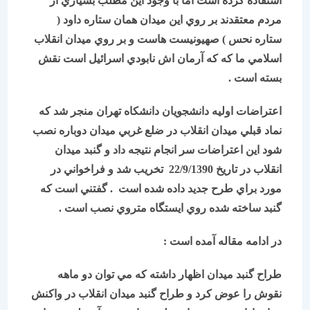
استفاده كرده است اما با وجود اين مطلب بسياري از
مردم معتقدند بر روي اين ميدان همان ستاره داود (
ستاره نحس ) صهیونيست هاست و بر روي ميدان انقلاب
اسلامي ما كه كه آرمان اش نابودي اسرائيل است نقش
بسته است .
اعتراضات اوليه دانشجويان دانشكاه تهران منجر شد كه
نماد قبلي ميدان انقلاب در ضلع غربي ميدان دوباره نصب
شود اين اعتراضات سر انجام نتیجه داد و گنبد ميدان
انقلاب در تاريخ 22/9/1390 تخريب شد و فراخواني در
مورد براي طرح جديد داده شده است . گفتني است كه
گنبد ساخته شده روي ايستگاه متروي نصب است .
در ادامه مقاله آمده است :
طراح گنبد ميدان اظهار داشته كه مي توان دو ماهه
نقوش را عوض كرد و طراح گنبد ميدان انقلاب در واكنش