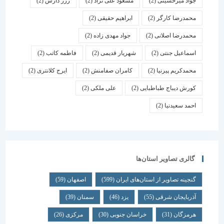
جواد میرحسینی
(2)
مسعود علی نژاد
(2)
ژرژ دارش
(2)
محمدرضا کارگر
(2)
ابراهیم حقیقی
(2)
محمدرضا اصلانی
(2)
جواد مهدی زاده
(2)
اسماعیل جنتی
(2)
شهریار قدیمی
(2)
فاطمه کاتب
(2)
محمدکریم پیرنیا
(2)
کامران صفامنش
(2)
ایرج کلانتری
(2)
کورش دیباج طباطبایی
(2)
علی ملکی
(2)
احمد سعیدنیا
(2)
گالری تصاویر استان‌ها
گنجینه تصاویر از استان‌های ایران
(599)
اصفهان
(59)
آذربایجان شرقی
(55)
یزد
(46)
سمنان
(39)
هرمزگان
(31)
خراسان جنوبی
(30)
مرکزی
(26)