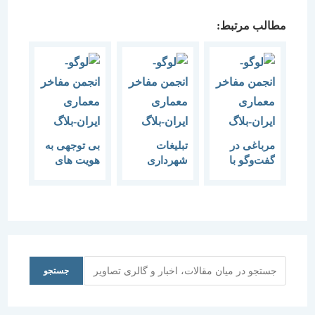
مطالب مرتبط:
مرباغی در
تبلیغات
بی توجهی به
گفت‌وگو با
شهرداری
هویت های
برنا مطرح
برای تخریب
تاریخی میدان
کرد زیباسازی
بافت تاریخی
فردوسی ،
تهران با
موجب تخریب
الگوهای
آنها می شود
غیراسلامی
توسط
شهرداری
جستجو
جستجو