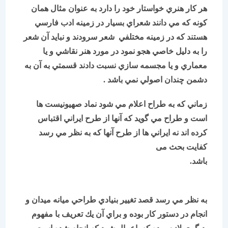
هر كار هنري خواستار خود را دارد به عنوان مثال همان
كونه كه مي دانند شعراي بسيار در زمينه ادب فارسي
هستند كه در زمينه مختلفي شعر سرودند و نبايد آن شعر
را به دليل خاصي هجو نمود در مورد هنر نقاشي و يا
معماري و يا مجسمه سازي نسبت دادند قسمتي به آن به
دشمن چندان اصولي نمي باشد .
زماني كه به طراح اعلام مي شود نماد صهیونيست ها
است و طراح مي گويد كه آنها از طرح ايراني اقتباس
كرده اند نه ايراني ها از طرح آنها كه به نظر مي رسد
كفايت بحث می
باشد.
به نظر مي رسد قصد تغیير بنيادي طراحي ميانه ميدان و
انجام در دستور كار بوده و براي آن يك تعريف با مفهوم