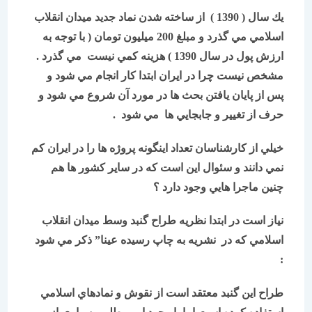
يك سال ( 1390 ) از ساخته شدن نماد جديد ميدان انقلاب
اسلامي مي گذرد و مبلغ 200 ميليون تومان ( با توجه به
ارزش پول در سال 1390 ) هزينه كمي نيست مي گذرد .
مشخص نيست چرا در ايران ابتدا كار انجام مي شود و
پس از پايان يافتن بحث ها در مورد آن شروع مي شود و
حرف از تغيیر و جابجايي ها مي شود .
خيلي از كارشناسان تعداد اينگونه پروژه ها را در ايران كم
نمي دانند و سئوال اين است كه در ساير كشور ها هم
چنين ماجرا هايي وجود دارد ؟
نياز است در ابتدا نظريه طراح گنبد وسط ميدان انقلاب
اسلامي كه در نشريه به چاپ رسيده عينا” ذكر مي شود
:
طراح اين گنبد معتقد است از نقوش و نمادهاي اسلامي