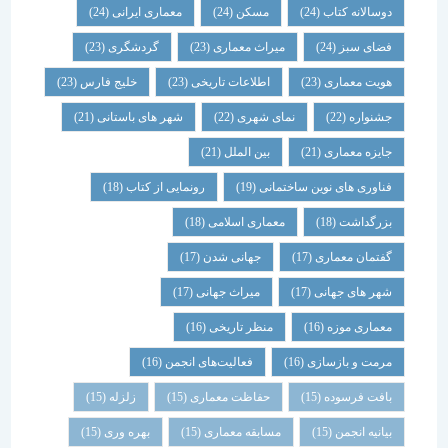
دوسالانه کتاب
(24)
مسکن
(24)
معماری ایرانی
(24)
فضای سبز
(24)
میراث معماری
(23)
گردشگری
(23)
هویت معماری
(23)
اطلاعات تاریخی
(23)
خلیج فارس
(23)
جشنواره
(22)
نمای شهری
(22)
شهر های باستانی
(21)
جایزه معماری
(21)
بین الملل
(21)
فناوری های نوین ساختمانی
(19)
رونمایی از کتاب
(18)
بزرگداشت
(18)
معماری اسلامی
(18)
گفتمان معماری
(17)
جهانی شدن
(17)
شهر های جهانی
(17)
میراث جهانی
(17)
معماری موزه
(16)
منظر تاریخی
(16)
مرمت و بازسازی
(16)
فعالیت‌های انجمن
(16)
بافت فرسوده
(15)
حفاظت معماری
(15)
زلزله
(15)
بیانیه انجمن
(15)
مسابقه معماری
(15)
بهره وری
(15)