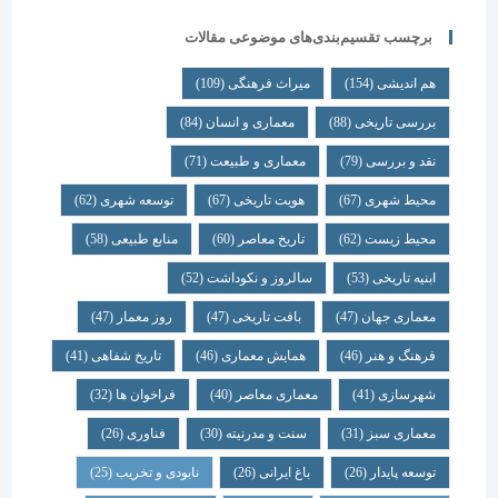
برچسب تقسیم‌بندی‌های موضوعی مقالات
هم اندیشی
(154)
میراث فرهنگی
(109)
بررسی تاریخی
(88)
معماری و انسان
(84)
نقد و بررسی
(79)
معماری و طبیعت
(71)
محیط شهری
(67)
هویت تاریخی
(67)
توسعه شهری
(62)
محیط زیست
(62)
تاریخ معاصر
(60)
منابع طبیعی
(58)
ابنیه تاریخی
(53)
سالروز و نکوداشت
(52)
معماری جهان
(47)
بافت تاریخی
(47)
روز معمار
(47)
فرهنگ و هنر
(46)
همایش معماری
(46)
تاریخ شفاهی
(41)
شهرسازی
(41)
معماری معاصر
(40)
فراخوان ها
(32)
معماری سبز
(31)
سنت و مدرنیته
(30)
فناوری
(26)
توسعه پایدار
(26)
باغ ایرانی
(26)
نابودی و تخریب
(25)