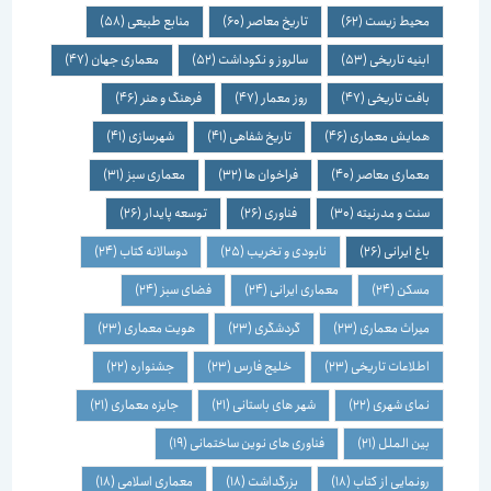
محیط زیست
(62)
تاریخ معاصر
(60)
منابع طبیعی
(58)
ابنیه تاریخی
(53)
سالروز و نکوداشت
(52)
معماری جهان
(47)
بافت تاریخی
(47)
روز معمار
(47)
فرهنگ و هنر
(46)
همایش معماری
(46)
تاریخ شفاهی
(41)
شهرسازی
(41)
معماری معاصر
(40)
فراخوان ها
(32)
معماری سبز
(31)
سنت و مدرنیته
(30)
فناوری
(26)
توسعه پایدار
(26)
باغ ایرانی
(26)
نابودی و تخریب
(25)
دوسالانه کتاب
(24)
مسکن
(24)
معماری ایرانی
(24)
فضای سبز
(24)
میراث معماری
(23)
گردشگری
(23)
هویت معماری
(23)
اطلاعات تاریخی
(23)
خلیج فارس
(23)
جشنواره
(22)
نمای شهری
(22)
شهر های باستانی
(21)
جایزه معماری
(21)
بین الملل
(21)
فناوری های نوین ساختمانی
(19)
رونمایی از کتاب
(18)
بزرگداشت
(18)
معماری اسلامی
(18)