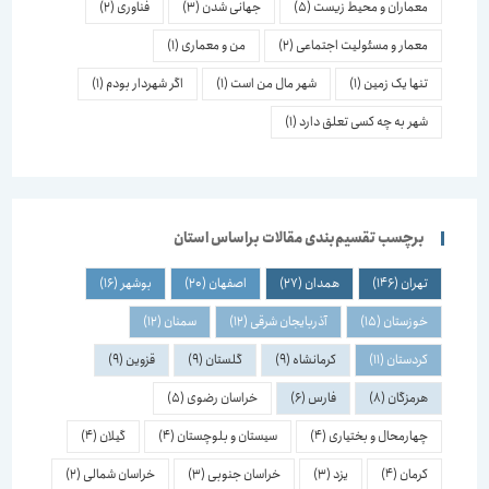
معماران و محیط زیست
(5)
جهانی شدن
(3)
فناوری
(2)
معمار و مسئولیت اجتماعی
(2)
من و معماری
(1)
تنها یک زمین
(1)
شهر مال من است
(1)
اگر شهردار بودم
(1)
شهر به چه کسی تعلق دارد
(1)
برچسب تقسیم‌بندی مقالات براساس استان
تهران
(146)
همدان
(27)
اصفهان
(20)
بوشهر
(16)
خوزستان
(15)
آذربایجان شرقی
(12)
سمنان
(12)
کردستان
(11)
کرمانشاه
(9)
گلستان
(9)
قزوین
(9)
هرمزگان
(8)
فارس
(6)
خراسان رضوی
(5)
چهارمحال و بختیاری
(4)
سیستان و بلوچستان
(4)
گیلان
(4)
کرمان
(4)
یزد
(3)
خراسان جنوبی
(3)
خراسان شمالی
(2)