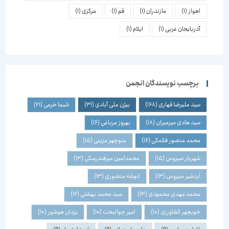
اهواز
(1)
مازندران
(1)
قم
(1)
مرکزی
(1)
آذربایجان غربی
(1)
ایلام
(1)
برچسب نویسندگان انجمن
سید علیرضا قهاری
(168)
بیژن علی آبادی
(31)
شیما خرمی
(21)
سید هادی میرمیران
(18)
بهروز مرباغی
(16)
محمد منصور فلامکی
(16)
منوچهر مزینی
(15)
شهریار سیروس
(15)
محمدامین میرفندرسکی
(13)
اردشیر سیروس
(13)
انوشه منصوری
(13)
محمد مهدی محمودی
(13)
سید محمد بهشتی
(12)
خوبچهر کشاورزی
(10)
امیر جوانبخت
(10)
یزدان هوشور
(10)