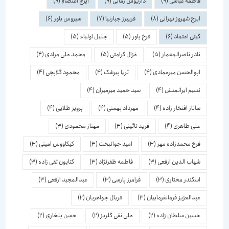
فاطمه عباسی
(9)
داریوش زمانی
(9)
ایرج اعتصام
(9)
ایرج شهروز تهرانی
(8)
فریبرز جبارنیا
(7)
سیروس باور
(6)
گیتی اعتماد
(6)
فرخ باور
(5)
جلیل اولیاء
(5)
نادر ناصرالمعمار
(5)
غزال کرامتی
(5)
محمد علی مرادی
(4)
ابوالحسن میرعمادی
(4)
ثریا بیرشک
(4)
محمود گلابچی
(4)
نسیم ایرانمنش
(4)
سید حمید میرمیران
(4)
ساناز افتخار زاده
(4)
مهرداد بهمنی
(4)
پرویز طلایی
(4)
علی طاهری
(4)
فرید نائینی
(3)
مهناز محمودی
(3)
فرخ محمدزاده مهر
(3)
امید جوانبخت
(3)
کیکاووس امینی
(3)
شهاب الدین ارفعی
(3)
فاطمه ظفرنژاد
(3)
کتایون تقی زاده
(3)
اسكندر مختاری
(3)
فرامرز پارسی
(3)
عبدالمجید ارفعی
(3)
عبدالعزیز فرمانفرماییان
(3)
فریال جواهریان
(2)
حسین سلطان زاده
(2)
علی نقی گلریز
(2)
حسن بلخاری
(2)