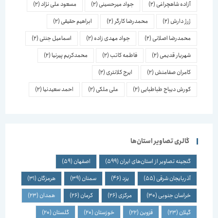
آزاده شاهچراغی
(2)
جواد میرحسینی
(2)
مسعود علی نژاد
(2)
ژرژ دارش
(2)
محمدرضا کارگر
(2)
ابراهیم حقیقی
(2)
محمدرضا اصلانی
(2)
جواد مهدی زاده
(2)
اسماعیل جنتی
(2)
شهریار قدیمی
(2)
فاطمه کاتب
(2)
محمدکریم پیرنیا
(2)
کامران صفامنش
(2)
ایرج کلانتری
(2)
کورش دیباج طباطبایی
(2)
علی ملکی
(2)
احمد سعیدنیا
(2)
گالری تصاویر استان‌ها
گنجینه تصاویر از استان‌های ایران
(599)
اصفهان
(59)
آذربایجان شرقی
(55)
یزد
(46)
سمنان
(39)
هرمزگان
(31)
خراسان جنوبی
(30)
مرکزی
(26)
کرمان
(26)
همدان
(23)
گیلان
(23)
قزوین
(22)
خوزستان
(20)
گلستان
(20)