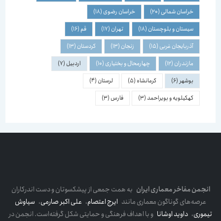
خراسان شمالی
(20)
خراسان رضوی
(18)
سیستان و بلوچستان
(18)
تهران
(17)
قم
(16)
آذربایجان غربی
(15)
زنجان
(13)
کردستان
(13)
مازندران
(12)
چهارمحال و بختیاری
(10)
اردبیل
(7)
بوشهر
(6)
کرمانشاه
(5)
لرستان
(4)
کهکیلویه و بویراحمد
(3)
فارس
(3)
انجمن مفاخر معماری ایران
به همت جمعی از پیشکسوتان و دست اندرکاران
عرصه‌های گوناگون معماری مانند
ایرج اعتصام
،
علی اکبر صارمی
،
سیاوش
تیموری
،
داوید اوشانا
و با اهداف فرهنگی و حمایتی شکل گرفته‌است. انجمن در