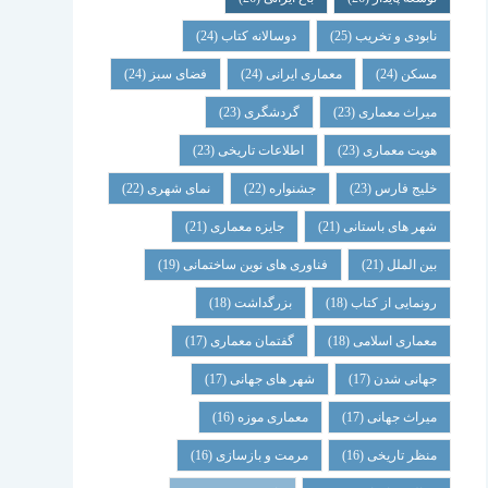
نابودی و تخریب
(25)
دوسالانه کتاب
(24)
مسکن
(24)
معماری ایرانی
(24)
فضای سبز
(24)
میراث معماری
(23)
گردشگری
(23)
هویت معماری
(23)
اطلاعات تاریخی
(23)
خلیج فارس
(23)
جشنواره
(22)
نمای شهری
(22)
شهر های باستانی
(21)
جایزه معماری
(21)
بین الملل
(21)
فناوری های نوین ساختمانی
(19)
رونمایی از کتاب
(18)
بزرگداشت
(18)
معماری اسلامی
(18)
گفتمان معماری
(17)
جهانی شدن
(17)
شهر های جهانی
(17)
میراث جهانی
(17)
معماری موزه
(16)
منظر تاریخی
(16)
مرمت و بازسازی
(16)