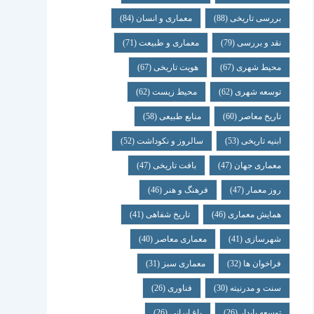
بررسی تاریخی
(88)
معماری و انسان
(84)
نقد و بررسی
(79)
معماری و طبیعت
(71)
محیط شهری
(67)
هویت تاریخی
(67)
توسعه شهری
(62)
محیط زیست
(62)
تاریخ معاصر
(60)
منابع طبیعی
(58)
ابنیه تاریخی
(53)
سالروز و نکوداشت
(52)
معماری جهان
(47)
بافت تاریخی
(47)
روز معمار
(47)
فرهنگ و هنر
(46)
همایش معماری
(46)
تاریخ شفاهی
(41)
شهرسازی
(41)
معماری معاصر
(40)
فراخوان ها
(32)
معماری سبز
(31)
سنت و مدرنیته
(30)
فناوری
(26)
توسعه پایدار
(26)
باغ ایرانی
(26)