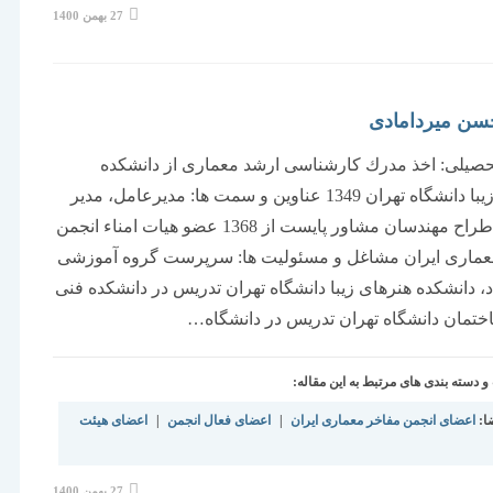
نوشته
27 بهمن 1400
منتشر
شده
است:
سن میردامادی
حصیلی: اخذ مدرك كارشناسی ارشد معماری از دانشكده
هنرهای زیبا دانشگاه تهران 1349 عناوین و سمت ها: مدیرعامل، مدیر
پروژه و طراح مهندسان مشاور پایست از 1368 عضو هیات امناء انجمن
عماری ایران مشاغل و مسئولیت ها: سرپرست گروه آموزشی
د، دانشكده هنرهای زیبا دانشگاه تهران تدریس در دانشكده فنی
تمان دانشگاه تهران تدریس در دانشگاه…
دسته بندی های مرتبط به این مقاله:
ا:
اعضای انجمن مفاخر معماری ایران
|
اعضای فعال انجمن
|
اعضای هیئت
نوشته
27 بهمن 1400