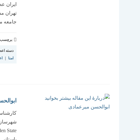
ایران عض
تهران مش
جامعه م
برچسب و 
دسته اعض
امنا
|
اع
ابوالحس
كارشناس
شهرسازي 