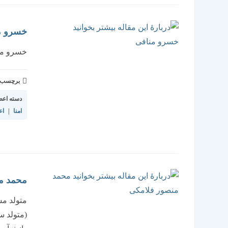
خسرو م
خسرو من
برچسب و 
دسته اعض
امنا
|
اع
محمد م