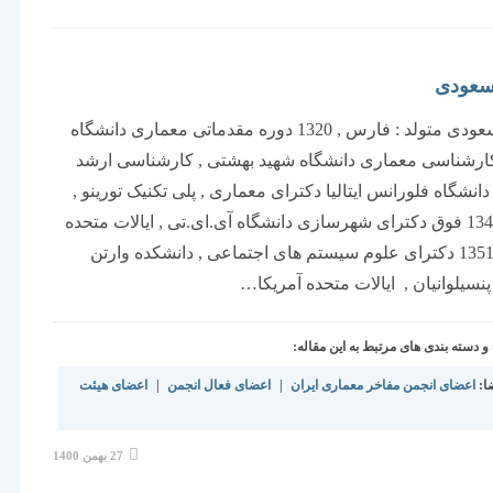
شده
است:
سعودی
عمید مسعودی متولد : فارس , 1320 دوره مقدماتی معماری دانشگاه
کارشناسی معماری دانشگاه شهید بهشتی , کارشناسی ارشد
انشگاه فلورانس ایتالیا دکترای معماری , پلی تکنیک تورینو ,
ایتالیا , 1346 فوق دکترای شهرسازی دانشگاه آی.ای.تی , ایالات متحده
آمریکا , 1351 دکترای علوم سیستم های اجتماعی , دانشکده وارتن
پنسیلوانیان , ایالات متحده آمریکا…
دسته بندی های مرتبط به این مقاله:
ا:
اعضای انجمن مفاخر معماری ایران
|
اعضای فعال انجمن
|
اعضای هیئت
نوشته
27 بهمن 1400
منتشر
شده