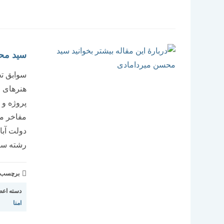
سید مح
سوابق ت
مفاخر م
دولت آبا
رشته ساخ
برچسب و 
دسته اعض
امنا