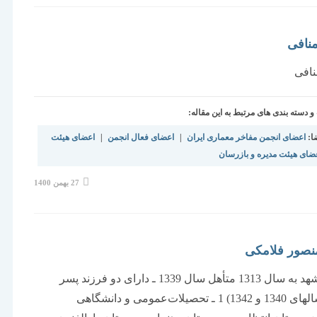
است:
نافی
افی
دسته بندی های مرتبط به این مقاله:
ا:
اعضای انجمن مفاخر معماری ایران
|
اعضای فعال انجمن
|
اعضای هیئت
ضای هیئت مدیره و بازرسان
نوشته
27 بهمن 1400
منتشر
شده
است:
نصور فلامکی
متولد مشهد به‌ سال‌ 1313 متأهل‌ سال‌ 1339 ـ دارای دو فرزند پسر
(متولد سالهای 1340 و 1342) 1 ـ تحصيلات‌عمومی و دانشگاهی