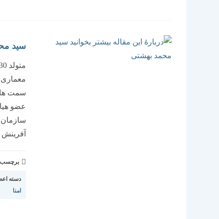
سید مح
معماری ا
آفرینش های
برچسب و 
دسته اعض
امنا