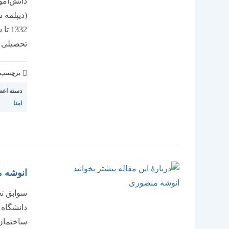
دانش‌آموز
تحصيلی 57/1356 و ادامة‌…
برچسب و 
دسته اعض
امنا
انوشه 
دانشگاه 
ساختمان 