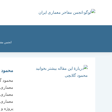
رش
ه
حتوا
انجمن مفا
محمود گ
معماری پ
معماری و
معماری ب
پروژه و 