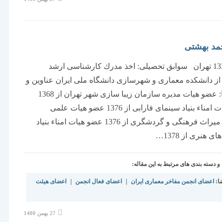
منتشر
شده
است:
مد بهشتی
متولد 1330 تهران سوابق تحصیلی: اخذ مدرك كارشناسی ارشد
ز دانشكده معماری و شهرسازی دانشگاه ملی ایران عناوین و
سمت ها: عضو هیات مدیره سازمان زیبا سازی شهر تهران از 1368
عضو هیات امناء بنیاد سینمای فارابی از 1376 عضو هیات علمی
سازمان میراث فرهنگی و گردشگری از 1376 عضو هیات امناء بنیاد
 هنری از 1378…
دسته بندی های مرتبط به این مقاله:
ا:
اعضای انجمن مفاخر معماری ایران
|
اعضای فعال انجمن
|
اعضای هیئت
نوشته
27 بهمن 1400
منتشر