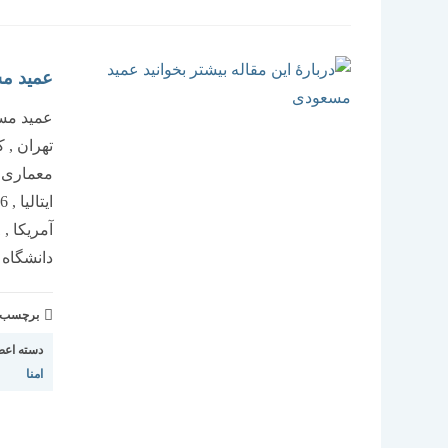
عمید م
تهران , 
معماری د
دانشگاه 
برچسب و 
دسته اعض
امنا