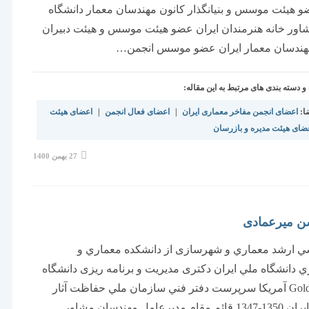
و هیئت موسس و بنیانگذار کانون مهندسان معمار دانشگاه
اور خانه هنرمندان ایران عضو هیئت موسس و هیئت دبیران
هندسان معمار ایران عضو موسس انجمن…
دسته بندی های مرتبط به این مقاله:
ا:
اعضای انجمن مفاخر معماری ایران
|
اعضای فعال انجمن
|
اعضای هیئت
ضای هیئت مدیره و بازرسان
نوشته
27 بهمن 1400
منتشر
شده
است:
ن میرعمادی
ي ارشد معماري و شهرسازی از دانشكده معماري و
دانشگاه ملي ايران دکتری مدیریت و برنامه ریزی دانشگاه
Golden State آمریکا سرپرست دفتر فني سازمان ملي حفاظت آثار
باستاني ايران 1350-1347 قائم مقام مديرعامل مهندسان مشاور