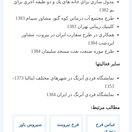
مدول سازي براي خانه هاي يك و دو طبقه آجري براي
بم 1382
طرح مجتمع آب درماني كوه گنو، مشاور سينام 1383
كلينيك زيبايي تهران 1383
همكاري در طرح سفارت ايران در بيروت، مشاور
ابردشت 1384
طرح موزه صنعت نفت مسجد سليمان 1384
ساير فعاليتها
نمايشگاه فردي آبرنگ در شهرهاي مختلف ايتاليا 1373-
1353
نمايشگاه فردي آبرنگ در ايران 1384
مطالب مرتبط:
عباس فرخ
فرخ نیرومند
سیروس باور
زنوزی