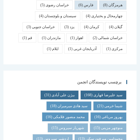
هرمزگان
(8)
فارس
(6)
خراسان رضوی
(5)
چهارمحال و بختیاری
(4)
سیستان و بلوچستان
(4)
گیلان
(4)
کرمان
(4)
یزد
(3)
خراسان جنوبی
(3)
خراسان شمالی
(2)
اهواز
(1)
مازندران
(1)
قم
(1)
مرکزی
(1)
آذربایجان غربی
(1)
ایلام
(1)
برچسب نویسندگان انجمن
سید علیرضا قهاری
(168)
بیژن علی آبادی
(31)
شیما خرمی
(21)
سید هادی میرمیران
(18)
بهروز مرباغی
(16)
محمد منصور فلامکی
(16)
منوچهر مزینی
(15)
شهریار سیروس
(15)
محمدامین میرفندرسکی
(13)
اردشیر سیروس
(13)