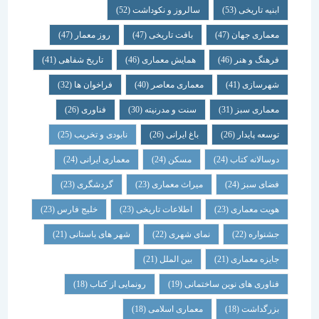
ابنیه تاریخی
(53)
سالروز و نکوداشت
(52)
معماری جهان
(47)
بافت تاریخی
(47)
روز معمار
(47)
فرهنگ و هنر
(46)
همایش معماری
(46)
تاریخ شفاهی
(41)
شهرسازی
(41)
معماری معاصر
(40)
فراخوان ها
(32)
معماری سبز
(31)
سنت و مدرنیته
(30)
فناوری
(26)
توسعه پایدار
(26)
باغ ایرانی
(26)
نابودی و تخریب
(25)
دوسالانه کتاب
(24)
مسکن
(24)
معماری ایرانی
(24)
فضای سبز
(24)
میراث معماری
(23)
گردشگری
(23)
هویت معماری
(23)
اطلاعات تاریخی
(23)
خلیج فارس
(23)
جشنواره
(22)
نمای شهری
(22)
شهر های باستانی
(21)
جایزه معماری
(21)
بین الملل
(21)
فناوری های نوین ساختمانی
(19)
رونمایی از کتاب
(18)
بزرگداشت
(18)
معماری اسلامی
(18)