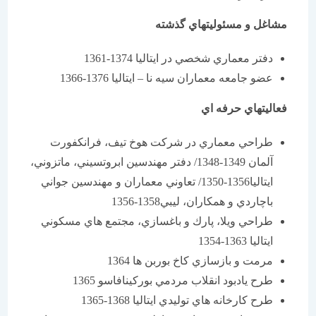
مشاغل و مسئوليتهاي گذشته
دفتر معماري شخصي در ايتاليا 1374-1361
عضو جامعه معماران سيه نا – ايتاليا 1376-1366
فعاليتهاي حرفه اي
طراحي معماري در شركت هوخ تيف، فرانكفورت
آلمان 1349-1348/ دفتر مهندسين ابروتسيني، ماتزوني،
ايتاليا1356-1350/ تعاوني معماران و مهندسين جواني
باچاردي و همكاران، ليبي1358-1356
طراحي ويلا، پارك و باغسازي، مجتمع هاي مسكوني
ايتاليا 1363-1354
مرمت و بازسازي كاخ بوربن ها 1364
طرح يادبود انقلاب مردمي بوركينافاسو 1365
طرح كارخانه هاي توليدي ايتاليا 1368-1365