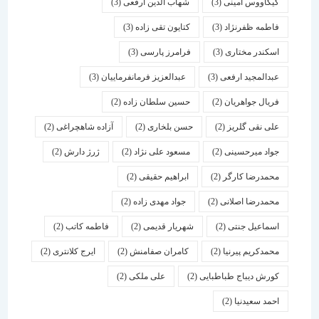
کیکاووس امینی
(3)
شهاب الدین ارفعی
(3)
فاطمه ظفرنژاد
(3)
کتایون تقی زاده
(3)
اسكندر مختاری
(3)
فرامرز پارسی
(3)
عبدالمجید ارفعی
(3)
عبدالعزیز فرمانفرماییان
(3)
فریال جواهریان
(2)
حسین سلطان زاده
(2)
علی نقی گلریز
(2)
حسن بلخاری
(2)
آزاده شاهچراغی
(2)
جواد میرحسینی
(2)
مسعود علی نژاد
(2)
ژرژ دارش
(2)
محمدرضا کارگر
(2)
ابراهیم حقیقی
(2)
محمدرضا اصلانی
(2)
جواد مهدی زاده
(2)
اسماعیل جنتی
(2)
شهریار قدیمی
(2)
فاطمه کاتب
(2)
محمدکریم پیرنیا
(2)
کامران صفامنش
(2)
ایرج کلانتری
(2)
کورش دیباج طباطبایی
(2)
علی ملکی
(2)
احمد سعیدنیا
(2)