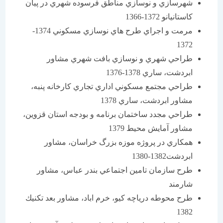
شهرسازي و نوسازي مناطق فرسوده شهري در پيان
كاستانيانو 1372-1366
مرمت و اجراي طرح هاي نوسازي مسكوني 1374-
1372
طراحي شهري و نوسازي بافت شهري مشاور
ابردشت، ساري 1378-1376
طراحي مجتمع مسكوني اداري تجاري كارخانه پنبه،
مشاور ابردشت، ساري 1378
طراحي مجدد ساختمان برنامه و بودجه استان قزوين،
مشاور آمايش محيط 1379
همكاري در پروژه موزه بزرگ خراسان، مشاور
ابردشت1382-1380
طرح سازمان تامين اجتماعي بندر عباس، مشاور
شارمند
طرح محوطه درياچه كيو، خرم اباد، مشاور بعد تكنيك
1382