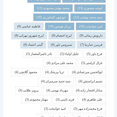
انوشه منصوری
(13)
محمد مهدی محمودی
(13)
سید محمد بهشتی
(12)
خوبچهر کشاورزی
(10)
امیر جوانبخت
(10)
یزدان هوشور
(10)
فاطمه عباسی
(9)
داریوش زمانی
(9)
ایرج اعتصام
(9)
ایرج شهروز تهرانی
(8)
فریبرز جبارنیا
(7)
سیروس باور
(6)
گیتی اعتماد
(6)
فرخ باور
(5)
جلیل اولیاء
(5)
نادر ناصرالمعمار
(5)
غزال کرامتی
(5)
محمد علی مرادی
(4)
ابوالحسن میرعمادی
(4)
ثریا بیرشک
(4)
محمود گلابچی
(4)
نسیم ایرانمنش
(4)
سید حمید میرمیران
(4)
ساناز افتخار زاده
(4)
مهرداد بهمنی
(4)
پرویز طلایی
(4)
علی طاهری
(4)
فرید نائینی
(3)
مهناز محمودی
(3)
فرخ محمدزاده مهر
(3)
امید جوانبخت
(3)