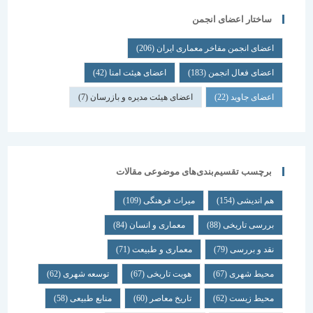
ساختار اعضای انجمن
اعضای انجمن مفاخر معماری ایران
(206)
اعضای فعال انجمن
(183)
اعضای هیئت امنا
(42)
اعضای جاوید
(22)
اعضای هیئت مدیره و بازرسان
(7)
برچسب تقسیم‌بندی‌های موضوعی مقالات
هم اندیشی
(154)
میراث فرهنگی
(109)
بررسی تاریخی
(88)
معماری و انسان
(84)
نقد و بررسی
(79)
معماری و طبیعت
(71)
محیط شهری
(67)
هویت تاریخی
(67)
توسعه شهری
(62)
محیط زیست
(62)
تاریخ معاصر
(60)
منابع طبیعی
(58)