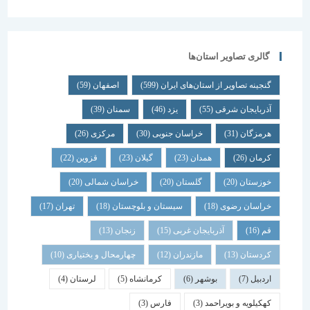
گالری تصاویر استان‌ها
گنجینه تصاویر از استان‌های ایران
(599)
اصفهان
(59)
آذربایجان شرقی
(55)
یزد
(46)
سمنان
(39)
هرمزگان
(31)
خراسان جنوبی
(30)
مرکزی
(26)
کرمان
(26)
همدان
(23)
گیلان
(23)
قزوین
(22)
خوزستان
(20)
گلستان
(20)
خراسان شمالی
(20)
خراسان رضوی
(18)
سیستان و بلوچستان
(18)
تهران
(17)
قم
(16)
آذربایجان غربی
(15)
زنجان
(13)
کردستان
(13)
مازندران
(12)
چهارمحال و بختیاری
(10)
اردبیل
(7)
بوشهر
(6)
کرمانشاه
(5)
لرستان
(4)
کهکیلویه و بویراحمد
(3)
فارس
(3)