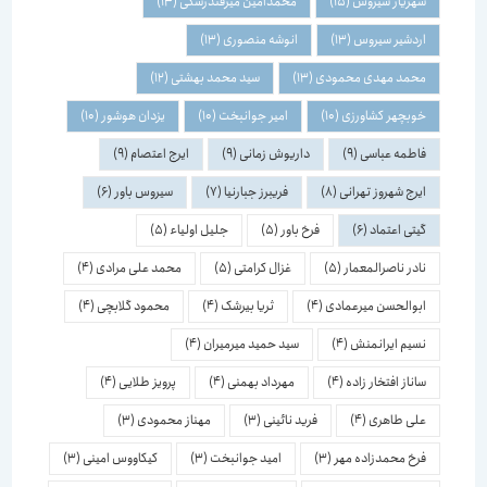
شهریار سیروس
(15)
محمدامین میرفندرسکی
(13)
اردشیر سیروس
(13)
انوشه منصوری
(13)
محمد مهدی محمودی
(13)
سید محمد بهشتی
(12)
خوبچهر کشاورزی
(10)
امیر جوانبخت
(10)
یزدان هوشور
(10)
فاطمه عباسی
(9)
داریوش زمانی
(9)
ایرج اعتصام
(9)
ایرج شهروز تهرانی
(8)
فریبرز جبارنیا
(7)
سیروس باور
(6)
گیتی اعتماد
(6)
فرخ باور
(5)
جلیل اولیاء
(5)
نادر ناصرالمعمار
(5)
غزال کرامتی
(5)
محمد علی مرادی
(4)
ابوالحسن میرعمادی
(4)
ثریا بیرشک
(4)
محمود گلابچی
(4)
نسیم ایرانمنش
(4)
سید حمید میرمیران
(4)
ساناز افتخار زاده
(4)
مهرداد بهمنی
(4)
پرویز طلایی
(4)
علی طاهری
(4)
فرید نائینی
(3)
مهناز محمودی
(3)
فرخ محمدزاده مهر
(3)
امید جوانبخت
(3)
کیکاووس امینی
(3)