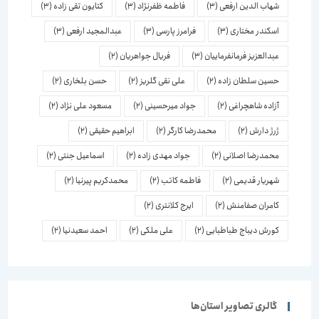
شهاب الدین ارفعی
(3)
فاطمه ظفرنژاد
(3)
کتایون تقی زاده
(3)
اسكندر مختاری
(3)
فرامرز پارسی
(3)
عبدالمجید ارفعی
(3)
عبدالعزیز فرمانفرماییان
(3)
فریال جواهریان
(2)
حسین سلطان زاده
(2)
علی نقی گلریز
(2)
حسن بلخاری
(2)
آزاده شاهچراغی
(2)
جواد میرحسینی
(2)
مسعود علی نژاد
(2)
ژرژ دارش
(2)
محمدرضا کارگر
(2)
ابراهیم حقیقی
(2)
محمدرضا اصلانی
(2)
جواد مهدی زاده
(2)
اسماعیل جنتی
(2)
شهریار قدیمی
(2)
فاطمه کاتب
(2)
محمدکریم پیرنیا
(2)
کامران صفامنش
(2)
ایرج کلانتری
(2)
کورش دیباج طباطبایی
(2)
علی ملکی
(2)
احمد سعیدنیا
(2)
گالری تصاویر استان‌ها