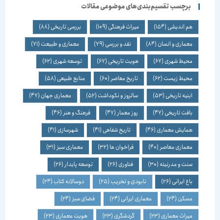
برچسب تقسیم‌بندی‌های موضوعی مقالات
هم اندیشی
(154)
میراث فرهنگی
(109)
بررسی تاریخی
(88)
معماری و انسان
(84)
نقد و بررسی
(79)
معماری و طبیعت
(71)
محیط شهری
(67)
هویت تاریخی
(67)
توسعه شهری
(62)
محیط زیست
(62)
تاریخ معاصر
(60)
منابع طبیعی
(58)
ابنیه تاریخی
(53)
سالروز و نکوداشت
(52)
معماری جهان
(47)
بافت تاریخی
(47)
روز معمار
(47)
فرهنگ و هنر
(46)
همایش معماری
(46)
تاریخ شفاهی
(41)
شهرسازی
(41)
معماری معاصر
(40)
فراخوان ها
(32)
معماری سبز
(31)
سنت و مدرنیته
(30)
فناوری
(26)
توسعه پایدار
(26)
باغ ایرانی
(26)
نابودی و تخریب
(25)
دوسالانه کتاب
(24)
مسکن
(24)
معماری ایرانی
(24)
فضای سبز
(24)
میراث معماری
(23)
گردشگری
(23)
هویت معماری
(23)