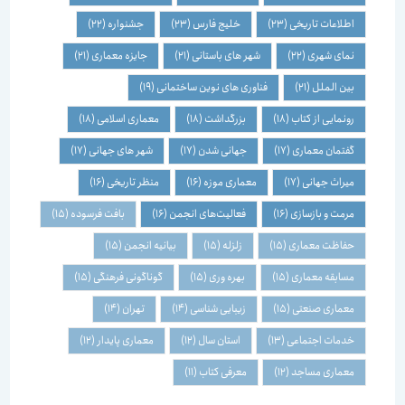
اطلاعات تاریخی
(23)
خلیج فارس
(23)
جشنواره
(22)
نمای شهری
(22)
شهر های باستانی
(21)
جایزه معماری
(21)
بین الملل
(21)
فناوری های نوین ساختمانی
(19)
رونمایی از کتاب
(18)
بزرگداشت
(18)
معماری اسلامی
(18)
گفتمان معماری
(17)
جهانی شدن
(17)
شهر های جهانی
(17)
میراث جهانی
(17)
معماری موزه
(16)
منظر تاریخی
(16)
مرمت و بازسازی
(16)
فعالیت‌های انجمن
(16)
بافت فرسوده
(15)
حفاظت معماری
(15)
زلزله
(15)
بیانیه انجمن
(15)
مسابقه معماری
(15)
بهره وری
(15)
گوناگونی فرهنگی
(15)
معماری صنعتی
(15)
زیبایی شناسی
(14)
تهران
(14)
خدمات اجتماعی
(13)
استان سال
(12)
معماری پایدار
(12)
معماری مساجد
(12)
معرفی کتاب
(11)