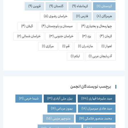
کردستان
(11)
کرمانشاه
(9)
گلستان
(9)
قزوین
(9)
هرمزگان
(8)
فارس
(6)
خراسان رضوی
(5)
چهارمحال و بختیاری
(4)
سیستان و بلوچستان
(4)
گیلان
(4)
کرمان
(4)
یزد
(3)
خراسان جنوبی
(3)
خراسان شمالی
(2)
اهواز
(1)
مازندران
(1)
قم
(1)
مرکزی
(1)
آذربایجان غربی
(1)
ایلام
(1)
برچسب نویسندگان انجمن
سید علیرضا قهاری
(168)
بیژن علی آبادی
(31)
شیما خرمی
(21)
سید هادی میرمیران
(18)
بهروز مرباغی
(16)
محمد منصور فلامکی
(16)
منوچهر مزینی
(15)