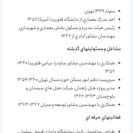
متولد 1329 تهران
اخذ مدرك معماري از دانشگاه فلوريدا، آمريكا 1357
رئيس هيئت مديره و مسئول بخش معماري و شهرسازي
مهندسان مشاور آبادي از 1367
مشاغل و مسئوليتهاي گذشته
همكاري با مهندسين مشاور ساودرا، ميامي فلوريدا 1360-
1357
سرپرست دفتر امور مسكن حوزه شمال تهران 1360-1359
مدير پروژه هتل زاهدان، شركت هتل هاي سيستان و
بلوچستان 1363-1362
همكاري با مهندسين مشاور توسعه و عمران 1367-1363
فعاليتهاي حرفه اي
طراحي ساختمان، انبار، نمايشگاه و اداري فروش مبلمان،