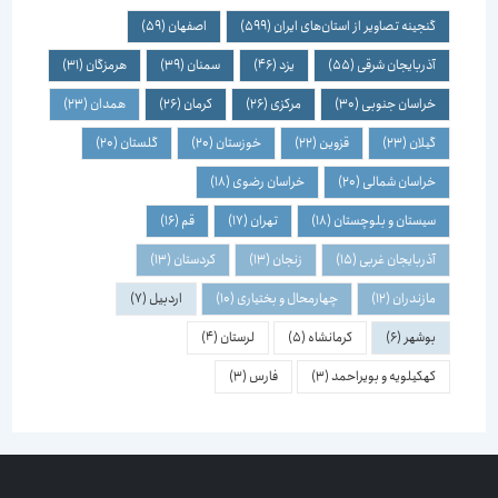
گنجینه تصاویر از استان‌های ایران
(599)
اصفهان
(59)
آذربایجان شرقی
(55)
یزد
(46)
سمنان
(39)
هرمزگان
(31)
خراسان جنوبی
(30)
مرکزی
(26)
کرمان
(26)
همدان
(23)
گیلان
(23)
قزوین
(22)
خوزستان
(20)
گلستان
(20)
خراسان شمالی
(20)
خراسان رضوی
(18)
سیستان و بلوچستان
(18)
تهران
(17)
قم
(16)
آذربایجان غربی
(15)
زنجان
(13)
کردستان
(13)
مازندران
(12)
چهارمحال و بختیاری
(10)
اردبیل
(7)
بوشهر
(6)
کرمانشاه
(5)
لرستان
(4)
کهکیلویه و بویراحمد
(3)
فارس
(3)