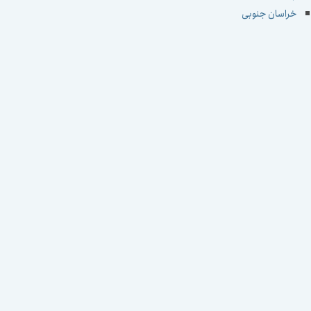
خراسان جنوبی
خراسان رضوی
خراسان شمالی
خوزستان
زنجان
سمنان
سیستان و بلوچستان
فارس
قزوین
قم
کردستان
کرمان
کرمانشاه
کهکیلویه و بویراحمد
گلستان
گیلان