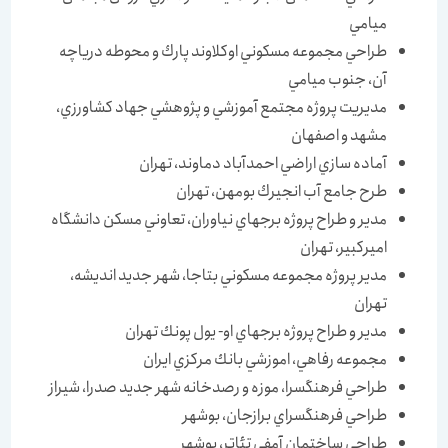
ميامي
طراحي مجموعه مسكوني اوكلاوند پارك و محوطه درياچه
آن، جنوب ميامي
مديريت پروژه مجتمع آموزشي و پژوهشي جهاد كشاورزي،
مشهد و اصفهان
آماده سازي اراضي احمدآباد دماوند، تهران
طرح جامع آب انجيرك بومهن، تهران
مدير و طراح پروژه برجهاي نياوران، تعاوني مسكن دانشگاه
اميركبير، تهران
مدير پروژه مجموعه مسكوني بتاجا، شهر جديد انديشه،
تهران
مدير و طراح پروژه برجهاي او- يول پونك تهران
مجموعه رفاهي، اموزشي بانك مركزي ايران
طراحي فرهنگسرا، موزه و رصدخانه شهر جديد صدرا، شيراز
طراحي فرهنگسراي برازجان، بوشهر
طراحي ساختمان آمفي تئاتر، بوشهر