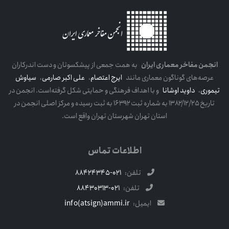
انجمن مفاخر معماری ایران
به همت جمعی از پیشکسوتان و دست اندرکاران
عرصه‌های گوناگون معماری مانند
ایرج اعتصام
،
علی اکبر صارمی
،
سیاوش
تیموری
،
داوید اوشانا
و با اهداف فرهنگی و حمایتی شکل گرفته‌است. انجمن در
تاریخ ۱۳۸۲/۱۲/۲۵ به شماره ثبت ۱۶۳۹۲ به ثبت رسیده و مرکز اصلی انجمن در
استان تهران شهرستان تهران واقع است.
اطلاعات تماس
تلفن:
021-88424345
تلفن:
021-88430313
ایمیل:
info(atsign)ammi.ir