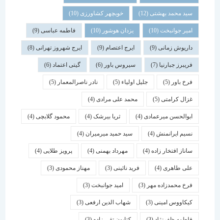
سید محمد بهشتی
(12)
خوبچهر کشاورزی
(10)
امیر جوانبخت
(10)
یزدان هوشور
(10)
فاطمه عباسی
(9)
داریوش زمانی
(9)
ایرج اعتصام
(9)
ایرج شهروز تهرانی
(8)
فریبرز جبارنیا
(7)
سیروس باور
(6)
گیتی اعتماد
(6)
فرخ باور
(5)
جلیل اولیاء
(5)
نادر ناصرالمعمار
(5)
غزال کرامتی
(5)
محمد علی مرادی
(4)
ابوالحسن میرعمادی
(4)
ثریا بیرشک
(4)
محمود گلابچی
(4)
نسیم ایرانمنش
(4)
سید حمید میرمیران
(4)
ساناز افتخار زاده
(4)
مهرداد بهمنی
(4)
پرویز طلایی
(4)
علی طاهری
(4)
فرید نائینی
(3)
مهناز محمودی
(3)
فرخ محمدزاده مهر
(3)
امید جوانبخت
(3)
کیکاووس امینی
(3)
شهاب الدین ارفعی
(3)
فاطمه ظفرنژاد
(3)
کتایون تقی زاده
(3)