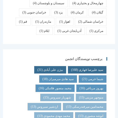
چهارمحال و بختیاری
(4)
سیستان و بلوچستان
(4)
گیلان
(4)
کرمان
(4)
یزد
(3)
خراسان جنوبی
(3)
خراسان شمالی
(2)
اهواز
(1)
مازندران
(1)
قم
(1)
مرکزی
(1)
آذربایجان غربی
(1)
ایلام
(1)
برچسب نویسندگان انجمن
سید علیرضا قهاری
(168)
بیژن علی آبادی
(31)
شیما خرمی
(21)
سید هادی میرمیران
(18)
بهروز مرباغی
(16)
محمد منصور فلامکی
(16)
منوچهر مزینی
(15)
شهریار سیروس
(15)
محمدامین میرفندرسکی
(13)
اردشیر سیروس
(13)
انوشه منصوری
(13)
محمد مهدی محمودی
(13)