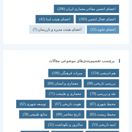
اعضای انجمن مفاخر معماری ایران
(206)
اعضای فعال انجمن
(183)
اعضای هیئت امنا
(42)
اعضای جاوید
(22)
اعضای هیئت مدیره و بازرسان
(7)
برچسب تقسیم‌بندی‌های موضوعی مقالات
هم اندیشی
(154)
میراث فرهنگی
(109)
بررسی تاریخی
(88)
معماری و انسان
(84)
نقد و بررسی
(79)
معماری و طبیعت
(71)
محیط شهری
(67)
هویت تاریخی
(67)
توسعه شهری
(62)
محیط زیست
(62)
تاریخ معاصر
(60)
منابع طبیعی
(58)
ابنیه تاریخی
(53)
سالروز و نکوداشت
(52)