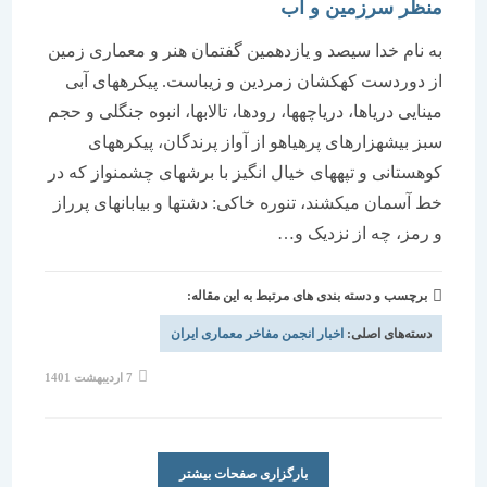
منظر سرزمین و آب
به نام خدا سیصد و یازدهمین گفتمان هنر و معماری زمین
از دوردست کهکشان زمردین و زیباست. پیکره­های آبی
مینایی دریاها، دریاچه­ها، رودها، تالاب­ها، انبوه جنگلی و حجم
سبز بیشه­زارهای پرهیاهو از آواز پرندگان، پیکره­های
کوهستانی و تپه­های خیال انگیز با برش­های چشم­نواز که در
خط آسمان می­کشند، تنوره خاکی: دشت­ها و بیابان­های پرراز
و رمز، چه از نزدیک و…
برچسب و دسته بندی های مرتبط به این مقاله:
دسته‌های اصلی:
اخبار انجمن مفاخر معماری ایران
نوشته
7 اردیبهشت 1401
منتشر
شده
است:
بارگزاری صفحات بیشتر