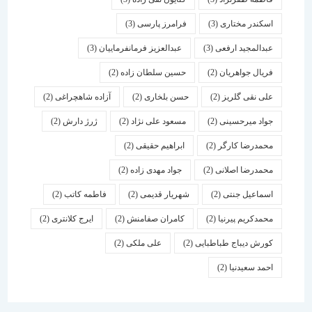
اسكندر مختاری
(3)
فرامرز پارسی
(3)
عبدالمجید ارفعی
(3)
عبدالعزیز فرمانفرماییان
(3)
فریال جواهریان
(2)
حسین سلطان زاده
(2)
علی نقی گلریز
(2)
حسن بلخاری
(2)
آزاده شاهچراغی
(2)
جواد میرحسینی
(2)
مسعود علی نژاد
(2)
ژرژ دارش
(2)
محمدرضا کارگر
(2)
ابراهیم حقیقی
(2)
محمدرضا اصلانی
(2)
جواد مهدی زاده
(2)
اسماعیل جنتی
(2)
شهریار قدیمی
(2)
فاطمه کاتب
(2)
محمدکریم پیرنیا
(2)
کامران صفامنش
(2)
ایرج کلانتری
(2)
کورش دیباج طباطبایی
(2)
علی ملکی
(2)
احمد سعیدنیا
(2)