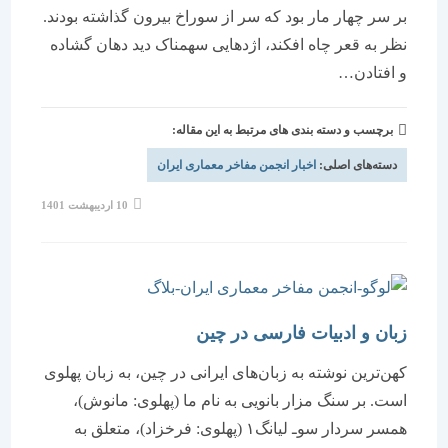
بر سر چهار مار بود که سر از سوراخ بیرون گذاشته بودند.
نظر به قعر چاه افکند، اژدهایی سهمناک دید دهان گشاده
و افتادن…
برچسب و دسته بندی های مرتبط به این مقاله:
دسته‌های اصلی:
اخبار انجمن مفاخر معماری ایران
نوشته
10 اردیبهشت 1401
منتشر
شده
است:
زبان و ادبیات فارسی در چین
کهن‌ترین نوشته به زبان‌های ایرانی در چین، به زبان پهلوی
است. بر سنگ مزار بانویی به نام ما (پهلوی: مانوش)،
همسر سردار سوـ لیانگ۱ (پهلوی: فرخزاد)، متعلق به