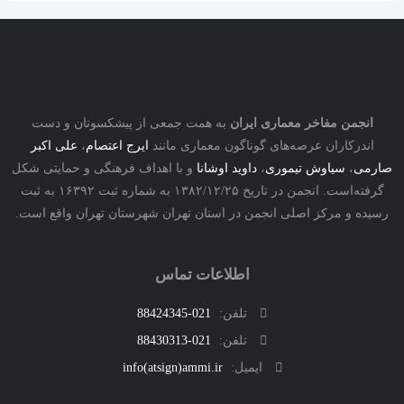
نجمن مفاخر معماری ایران
به همت جمعی از پیشکسوتان و دست
درکاران عرصه‌های گوناگون معماری مانند
ایرج اعتصام
،
علی اکبر
ی
،
سیاوش تیموری
،
داوید اوشانا
و با اهداف فرهنگی و حمایتی شکل
گرفته‌است. انجمن در تاریخ ۱۳۸۲/۱۲/۲۵ به شماره ثبت ۱۶۳۹۲ به ثبت
ه و مرکز اصلی انجمن در استان تهران شهرستان تهران واقع است.
اطلاعات تماس
تلفن:
021-88424345
تلفن:
021-88430313
ایمیل:
info(atsign)ammi.ir