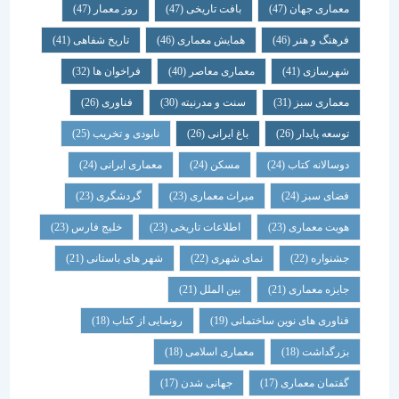
معماری جهان
(47)
بافت تاریخی
(47)
روز معمار
(47)
فرهنگ و هنر
(46)
همایش معماری
(46)
تاریخ شفاهی
(41)
شهرسازی
(41)
معماری معاصر
(40)
فراخوان ها
(32)
معماری سبز
(31)
سنت و مدرنیته
(30)
فناوری
(26)
توسعه پایدار
(26)
باغ ایرانی
(26)
نابودی و تخریب
(25)
دوسالانه کتاب
(24)
مسکن
(24)
معماری ایرانی
(24)
فضای سبز
(24)
میراث معماری
(23)
گردشگری
(23)
هویت معماری
(23)
اطلاعات تاریخی
(23)
خلیج فارس
(23)
جشنواره
(22)
نمای شهری
(22)
شهر های باستانی
(21)
جایزه معماری
(21)
بین الملل
(21)
فناوری های نوین ساختمانی
(19)
رونمایی از کتاب
(18)
بزرگداشت
(18)
معماری اسلامی
(18)
گفتمان معماری
(17)
جهانی شدن
(17)