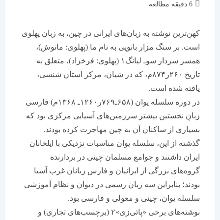
زمان
6 دقیقه مطالعه
مطالعه:
کهن‌ترین نوشته به زبان‌های ایرانی در چین، به زبان پهلوی
است. بر سنگ مزار بانویی به نام ما (پهلوی: مانوش)،
همسر سردار سوـ لیانگ۱ (پهلوی: فرخزاد)، متعلق به
تاریخ ۲۶۰ر۸۷۴م، که در شیان، مرکز استان شنسی،
یافته شده است.
در دوره سلسله یوان (۶۵۸ـ۷۶۹ر۱۲۶۰ـ ۱۳۶۸م) فارسی
زبانِ نخستین بیشتر سرزمین‌های آسیایی مرکزی بود که
بسیاری از ساکنان آن به چین مهاجرت کرده بودند.
گذشته از این، سلسله یوان مناسبات نزدیکی با ایلخانان
ایران داشتند و جوامع مسلمان چینی در بردارنده
گروه‌های بزرگی از ایرانیان و فارس زبانان غرب آسیا
بودند؛ بنابراین سه زبان رسمی در دیوان و نظام آموزشی
سلسله یوان، چینی و مغولی و فارسی بود.
نوشته‌های برخی «پائی‌زی»۲ (برچسب‌های تجاری) و