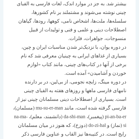
بیشتر شد. به جز در موارد اندک، لغات فارسی به الفبای
چینی نوشته می‌شوند و مشتملند بر نام کشورها،
سلسله‌ها، ملت‌ها، اشخاص نامی، کوهها، رودها، گیاهان
اصطلاحات دینی و علمی و فنی و تولیدات از قبیل
منسوجات، جواهرات، فلزات.
در دوره یوان، با نزدیک‌تر شدن مناسبات ایران و چین،
بسیاری از غذاهای ایرانی به چینیان معرفی شد که نام
برخی از آنها در کتاب‌های چینی، مانند کتاب «لوازم
خوردن و آشامیدن» آمده است.
در دوره مینگ، زایچه نجومی، از بی‌لین، در بر دارنده
نامهای فارسی ماهها و روزهای هفته به الفبای چینی
است. بسیاری از اصطلاحات دینی مسلمانان چینی نیز از
فارسی گرفته شده است، مانند mu-su-er-man (مسلمان)،
pi-an-ba-er (پیغمبر)، da-shi-man (دانشمند، معلم)، na-ma-
si (نماز) و do-zi-hal (دوزخ)، که هنوز در میان مسلمانان
رایج است. در کتیبه‌ها نیز القاب و عناوین فارسی ذکر