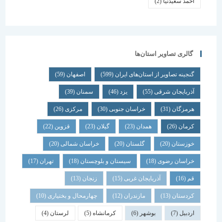
احمد سعیدنیا
(2)
گالری تصاویر استان‌ها
گنجینه تصاویر از استان‌های ایران
(599)
اصفهان
(59)
آذربایجان شرقی
(55)
یزد
(46)
سمنان
(39)
هرمزگان
(31)
خراسان جنوبی
(30)
مرکزی
(26)
کرمان
(26)
همدان
(23)
گیلان
(23)
قزوین
(22)
خوزستان
(20)
گلستان
(20)
خراسان شمالی
(20)
خراسان رضوی
(18)
سیستان و بلوچستان
(18)
تهران
(17)
قم
(16)
آذربایجان غربی
(15)
زنجان
(13)
کردستان
(13)
مازندران
(12)
چهارمحال و بختیاری
(10)
اردبیل
(7)
بوشهر
(6)
کرمانشاه
(5)
لرستان
(4)