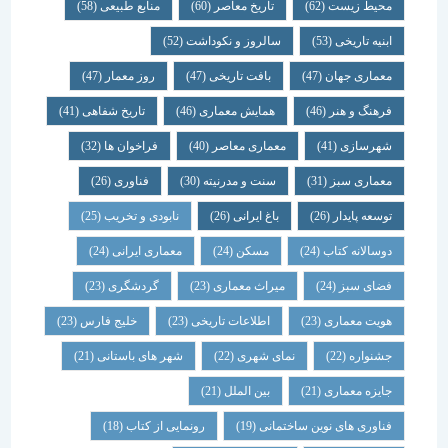
محیط زیست
(62)
تاریخ معاصر
(60)
منابع طبیعی
(58)
ابنیه تاریخی
(53)
سالروز و نکوداشت
(52)
معماری جهان
(47)
بافت تاریخی
(47)
روز معمار
(47)
فرهنگ و هنر
(46)
همایش معماری
(46)
تاریخ شفاهی
(41)
شهرسازی
(41)
معماری معاصر
(40)
فراخوان ها
(32)
معماری سبز
(31)
سنت و مدرنیته
(30)
فناوری
(26)
توسعه پایدار
(26)
باغ ایرانی
(26)
نابودی و تخریب
(25)
دوسالانه کتاب
(24)
مسکن
(24)
معماری ایرانی
(24)
فضای سبز
(24)
میراث معماری
(23)
گردشگری
(23)
هویت معماری
(23)
اطلاعات تاریخی
(23)
خلیج فارس
(23)
جشنواره
(22)
نمای شهری
(22)
شهر های باستانی
(21)
جایزه معماری
(21)
بین الملل
(21)
فناوری های نوین ساختمانی
(19)
رونمایی از کتاب
(18)