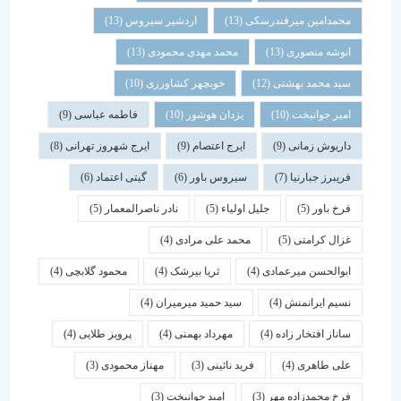
محمدامین میرفندرسکی
(13)
اردشیر سیروس
(13)
انوشه منصوری
(13)
محمد مهدی محمودی
(13)
سید محمد بهشتی
(12)
خوبچهر کشاورزی
(10)
امیر جوانبخت
(10)
یزدان هوشور
(10)
فاطمه عباسی
(9)
داریوش زمانی
(9)
ایرج اعتصام
(9)
ایرج شهروز تهرانی
(8)
فریبرز جبارنیا
(7)
سیروس باور
(6)
گیتی اعتماد
(6)
فرخ باور
(5)
جلیل اولیاء
(5)
نادر ناصرالمعمار
(5)
غزال کرامتی
(5)
محمد علی مرادی
(4)
ابوالحسن میرعمادی
(4)
ثریا بیرشک
(4)
محمود گلابچی
(4)
نسیم ایرانمنش
(4)
سید حمید میرمیران
(4)
ساناز افتخار زاده
(4)
مهرداد بهمنی
(4)
پرویز طلایی
(4)
علی طاهری
(4)
فرید نائینی
(3)
مهناز محمودی
(3)
فرخ محمدزاده مهر
(3)
امید جوانبخت
(3)