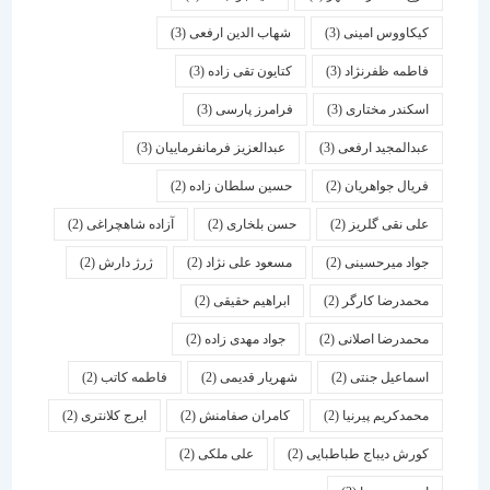
کیکاووس امینی
(3)
شهاب الدین ارفعی
(3)
فاطمه ظفرنژاد
(3)
کتایون تقی زاده
(3)
اسكندر مختاری
(3)
فرامرز پارسی
(3)
عبدالمجید ارفعی
(3)
عبدالعزیز فرمانفرماییان
(3)
فریال جواهریان
(2)
حسین سلطان زاده
(2)
علی نقی گلریز
(2)
حسن بلخاری
(2)
آزاده شاهچراغی
(2)
جواد میرحسینی
(2)
مسعود علی نژاد
(2)
ژرژ دارش
(2)
محمدرضا کارگر
(2)
ابراهیم حقیقی
(2)
محمدرضا اصلانی
(2)
جواد مهدی زاده
(2)
اسماعیل جنتی
(2)
شهریار قدیمی
(2)
فاطمه کاتب
(2)
محمدکریم پیرنیا
(2)
کامران صفامنش
(2)
ایرج کلانتری
(2)
کورش دیباج طباطبایی
(2)
علی ملکی
(2)