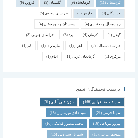
کردستان
(11)
کرمانشاه
(9)
گلستان
(9)
قزوین
(9)
هرمزگان
(8)
فارس
(6)
خراسان رضوی
(5)
چهارمحال و بختیاری
(4)
سیستان و بلوچستان
(4)
گیلان
(4)
کرمان
(4)
یزد
(3)
خراسان جنوبی
(3)
خراسان شمالی
(2)
اهواز
(1)
مازندران
(1)
قم
(1)
مرکزی
(1)
آذربایجان غربی
(1)
ایلام
(1)
برچسب نویسندگان انجمن
سید علیرضا قهاری
(168)
بیژن علی آبادی
(31)
شیما خرمی
(21)
سید هادی میرمیران
(18)
بهروز مرباغی
(16)
محمد منصور فلامکی
(16)
منوچهر مزینی
(15)
شهریار سیروس
(15)