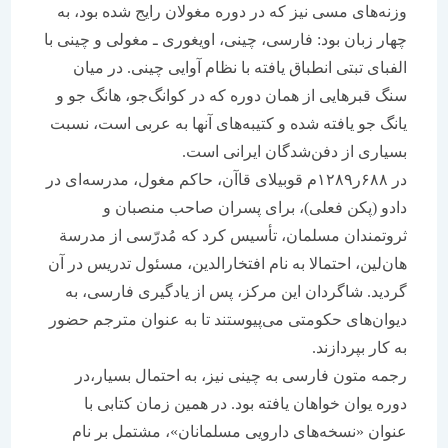
وزنه‌های مسی نیز که در دوره مغولان رایج شده بود، به
چهار زبان بود: فارسی، چینی، اویغوری ـ مغولی و چینی با
الفبای تبتی انطباق یافته با نظام آوایی چینی. در میان
سنگ قبرهایی از همان دوره که در کوانگ‌جو، هانگ‌ جو و
یانگ‌ جو یافته شده و کتیبه‌های آنها به عربی است، نسبت
بسیاری از دفن‌شدگان ایرانی است.
در ۶۸۸ر۱۲۸۹م قوبیلای قاآن، حاکم مغول، مدرسه‌ای در
دادو (پکن فعلی)، برای پسران صاحب منصبان و
ثروتمندان مسلمان، تأسیس کرد که مُدرّسی از مدرسة
هان‌لین، احتمالا به نام افتخار‌الدین، مسئول تدریس در آن
گردید. شاگردان این مرکز، پس از یادگیری فارسی، به
دیوان‌های حکومتی می‌پیوستند تا به عنوان مترجم حضور
به کار بپردازند.
رجمه متون فارسی به چینی نیز، به احتمال بسیار،در
دوره یوان خواهان یافته بود. در همین زمان کتابی با
عنوان «نسخه‌های دارویی مسلمانان»، مشتمل بر نام