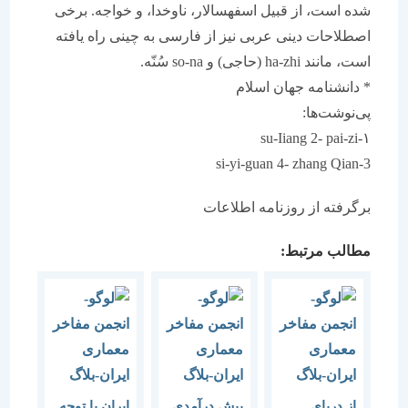
شده است، از قبیل اسفهسالار، ناوخدا، و خواجه. برخی
اصطلاحات دینی عربی نیز از فارسی به چینی راه یافته
است، مانند ha-zhi (حاجی) و so-na سُنّه.
* دانشنامه جهان اسلام
پی‌نوشت‌ها:
۱-su-Iiang 2- pai-zi
3-si-yi-guan 4- zhang Qian
برگرفته از روزنامه اطلاعات
مطالب مرتبط:
از دریای
پیش درآمدی
ایران با توجه