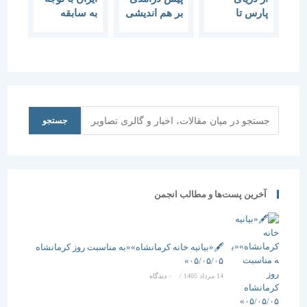
پارس تا
بر هم اندیشی
به سابقه
دریای چین
“فضا در شعر
تاریخی و
فارسی”
پرافتخار در
زمینه ادبیات
معماری و
شهرسازی
ضعیف و فقیر
است.
جستجو
جستجو
آخرین پست‌ها و مطالب انجمن
🖋️«بیانیه خانه کرمانشاه»«به مناسبت روز کرمانشاه
۰۵/۰۵/۰۵»
14 مرداد 1405
/
۰ دیدگاه