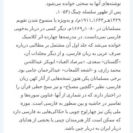
نوشته‌های آنها به سختی خوانده می‌شود.
پس از ظهور سلسله چینگ (۱۰۵۴ـ
۱۳۲۹هـر۱۶۴۴ـ۱۹۱۱م)، و به‌ویژه با منسوخ شدن تقویم
مسلمانان در ۱۰۸۰ر۱۶۶۹م، دیگر کسی در دربار به‌خوبی
فارسی نمی‌دانست. در مدرسه‌ها چهارده اثر کلاسیک
خوانده می‌شد که جلد اول آن مشتمل بر مطالبی درباره
صرف عربی به زبان فارسی، و از دیگر مجلدات آن،
«گلستان» سعدی، «مرصاد العباد» ابوبکر عبدالله‌بن
محمد رازی، و «اشعه اللمعات» عبدالرحمان جامی بود.
برخی مسلمانان پکن هنوز نسخه‌هایی از آثار کهن زبان
فارسی، نظیر «گلچین مصباح» و نیز نسخ خطی قرآن را
در اختیار دارند که در شماری از آنها عناوین سوره‌ها و
تفاسیر در حاشیه و بین سطور به فارسی است. موزة
ملی پکن نیز چهارلوح چوبی با حکاکی‌هایی به فارسی دارد
که ممکن است کار هنرمندان چینی یا بخشی از هدایای
دربار ایران به دربار چین باشد.