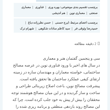
برچسب تقسیم بندی موضوعی:
بهره وری
|
فناوری
|
معماری
صنعتی
|
معماری نوین
|
هم اندیشی
برچسب اعضای مرتبط:
ایرج حسنی
|
حسن نظرزاده دباغ
|
حمیدرضا وثوقی فر
|
سید کاظم سادات شکوهی
|
شهرام ترک
زمان
2 دقیقه مطالعه
مطالعه:
سی و پنجمین گفتمان هنر و معماری
در سال های اخیر با ورود فناوری نوین در عرصه مصالح
ساختمانی، خواسته معماران و مهندسان سازه در زمینه
ارتقای کیفی عملکرد ساختمان ها تحقق یافته است.
پیشرفت مصالح نوین، باعث اصلاح زیربنائی طراحی و
ساخت و ساز گردیده و در این میان مصالح هوشمند توجه
محققان را بیش از پیش به خود جلب کرده است. چرا که
این مصالح روند بازدهی منطقی و برنامه ریزی شده را