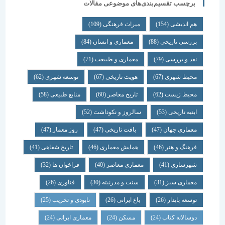
برچسب تقسیم‌بندی‌های موضوعی مقالات
هم اندیشی
(154)
میراث فرهنگی
(109)
بررسی تاریخی
(88)
معماری و انسان
(84)
نقد و بررسی
(79)
معماری و طبیعت
(71)
محیط شهری
(67)
هویت تاریخی
(67)
توسعه شهری
(62)
محیط زیست
(62)
تاریخ معاصر
(60)
منابع طبیعی
(58)
ابنیه تاریخی
(53)
سالروز و نکوداشت
(52)
معماری جهان
(47)
بافت تاریخی
(47)
روز معمار
(47)
فرهنگ و هنر
(46)
همایش معماری
(46)
تاریخ شفاهی
(41)
شهرسازی
(41)
معماری معاصر
(40)
فراخوان ها
(32)
معماری سبز
(31)
سنت و مدرنیته
(30)
فناوری
(26)
توسعه پایدار
(26)
باغ ایرانی
(26)
نابودی و تخریب
(25)
دوسالانه کتاب
(24)
مسکن
(24)
معماری ایرانی
(24)