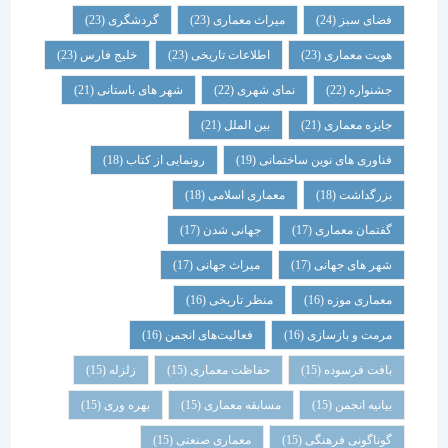
فضای سبز
(24)
میراث معماری
(23)
گردشگری
(23)
هویت معماری
(23)
اطلاعات تاریخی
(23)
خلیج فارس
(23)
جشنواره
(22)
نمای شهری
(22)
شهر های باستانی
(21)
جایزه معماری
(21)
بین الملل
(21)
فناوری های نوین ساختمانی
(19)
رونمایی از کتاب
(18)
بزرگداشت
(18)
معماری اسلامی
(18)
گفتمان معماری
(17)
جهانی شدن
(17)
شهر های جهانی
(17)
میراث جهانی
(17)
معماری موزه
(16)
منظر تاریخی
(16)
مرمت و بازسازی
(16)
فعالیت‌های انجمن
(16)
بافت فرسوده
(15)
حفاظت معماری
(15)
زلزله
(15)
بیانیه انجمن
(15)
مسابقه معماری
(15)
بهره وری
(15)
گوناگونی فرهنگی
(15)
معماری صنعتی
(15)