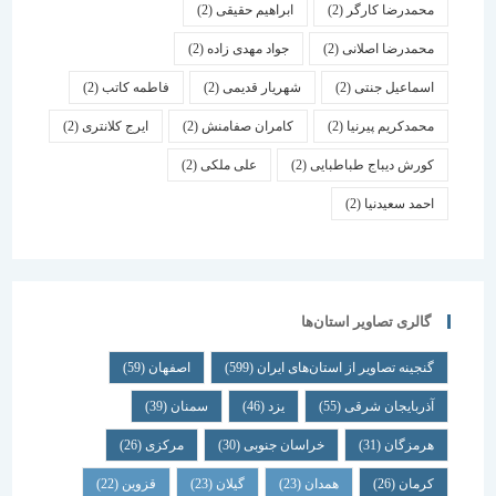
محمدرضا کارگر
(2)
ابراهیم حقیقی
(2)
محمدرضا اصلانی
(2)
جواد مهدی زاده
(2)
اسماعیل جنتی
(2)
شهریار قدیمی
(2)
فاطمه کاتب
(2)
محمدکریم پیرنیا
(2)
کامران صفامنش
(2)
ایرج کلانتری
(2)
کورش دیباج طباطبایی
(2)
علی ملکی
(2)
احمد سعیدنیا
(2)
گالری تصاویر استان‌ها
گنجینه تصاویر از استان‌های ایران
(599)
اصفهان
(59)
آذربایجان شرقی
(55)
یزد
(46)
سمنان
(39)
هرمزگان
(31)
خراسان جنوبی
(30)
مرکزی
(26)
کرمان
(26)
همدان
(23)
گیلان
(23)
قزوین
(22)