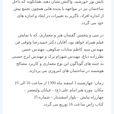
تابش نور خورشید، واکنش نشان دهند. همانگونه که داخل
ساختمان نیز در مواجهه با پدیده هایی همچون تجمع بیش
از اندازه افراد، ناگزیر به تغییرات در ابعاد و اندازه های
خود می گردد.
در سی و پنجمین گفتمان هنر و معماری، که با نمایش
فیلم همراه خواهد بود، آقایان دکتر حمیدرضا وثوقی فر،
مهندس سید کاظم سادات شکوهی، مهندس حسن
نظرزاده دباغ، مهندس شهرام ترک و مهندس ایرج حسنی
به جنبه های گوناگون این نوع معماری و کاربرد مصالح
هوشمند در ساختمان های امروزی می پردازند.
زمان: چهارشنبه 3 اسفند ماه 1390 از ساعت 16 الی 19
مکان: موزه هنر امام علی (ع) – خیابان ولیعصر –
چهارراه نیایش – بلوار اسفندیار – شماره 35
کتاب راس ساعت 16 توزیع می گردد.