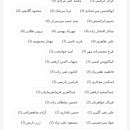
غزال کرامتی
(5)
محمد علی مرادی
(4)
ابوالحسن میرعمادی
(4)
ثریا بیرشک
(4)
محمود گلابچی
(4)
نسیم ایرانمنش
(4)
سید حمید میرمیران
(4)
ساناز افتخار زاده
(4)
مهرداد بهمنی
(4)
پرویز طلایی
(4)
علی طاهری
(4)
فرید نائینی
(3)
مهناز محمودی
(3)
فرخ محمدزاده مهر
(3)
امید جوانبخت
(3)
کیکاووس امینی
(3)
شهاب الدین ارفعی
(3)
فاطمه ظفرنژاد
(3)
کتایون تقی زاده
(3)
اسكندر مختاری
(3)
فرامرز پارسی
(3)
عبدالمجید ارفعی
(3)
عبدالعزیز فرمانفرماییان
(3)
فریال جواهریان
(2)
حسین سلطان زاده
(2)
علی نقی گلریز
(2)
حسن بلخاری
(2)
آزاده شاهچراغی
(2)
جواد میرحسینی
(2)
مسعود علی نژاد
(2)
ژرژ دارش
(2)