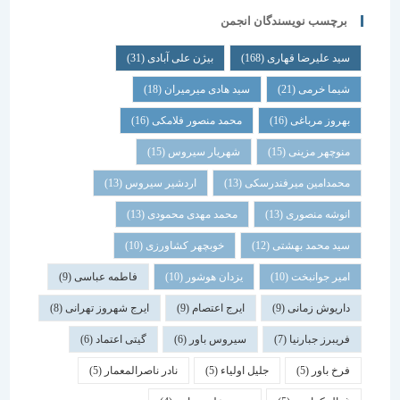
برچسب نویسندگان انجمن
سید علیرضا قهاری
(168)
بیژن علی آبادی
(31)
شیما خرمی
(21)
سید هادی میرمیران
(18)
بهروز مرباغی
(16)
محمد منصور فلامکی
(16)
منوچهر مزینی
(15)
شهریار سیروس
(15)
محمدامین میرفندرسکی
(13)
اردشیر سیروس
(13)
انوشه منصوری
(13)
محمد مهدی محمودی
(13)
سید محمد بهشتی
(12)
خوبچهر کشاورزی
(10)
امیر جوانبخت
(10)
یزدان هوشور
(10)
فاطمه عباسی
(9)
داریوش زمانی
(9)
ایرج اعتصام
(9)
ایرج شهروز تهرانی
(8)
فریبرز جبارنیا
(7)
سیروس باور
(6)
گیتی اعتماد
(6)
فرخ باور
(5)
جلیل اولیاء
(5)
نادر ناصرالمعمار
(5)