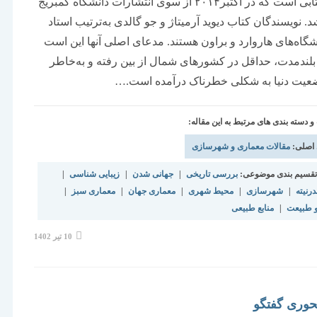
عنوان کتابی است که در اکتبر۲۰۱۴ از سوی انتشارات دانشگاه کمبریج
. نویسندگان کتاب دیوید آرمیتاژ و جو گالدی به‌ترتیب استاد
نشگاه‌های هاروارد و براون هستند. مدعای اصلی آنها این است
بلندمدت، حداقل در کشورهای شمال از بین رفته و به‌خاطر
عیت دنیا به شکلی خطرناک درآمده است.…
دسته بندی های مرتبط به این مقاله:
 اصلی:
مقالات معماری و شهرسازی
قسیم بندی موضوعی:
بررسی تاریخی
|
جهانی شدن
|
زیبایی شناسی
|
رنیته
|
شهرسازی
|
محیط شهری
|
معماری جهان
|
معماری سبز
|
 طبیعت
|
منابع طبیعی
نوشته
10 تیر 1402
منتشر
شده
است:
وری گفتگو