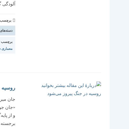
آلودگی 
برچسب و 
دسته‌های
برچسب ت
معماری 
روسیه د
جان میرش
«جان جو
و از پای
برجسته ص