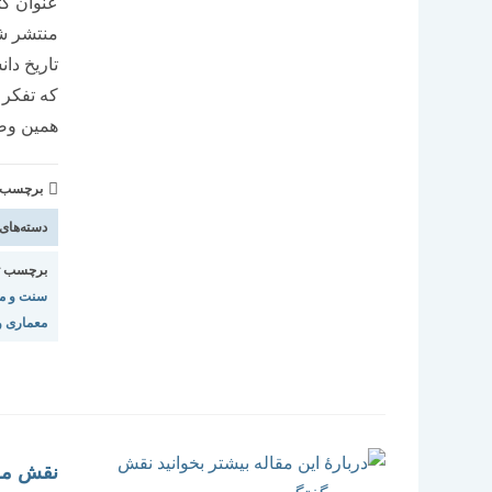
منتشر شد
تاریخ دا
که تفکر 
همین وض
برچسب و 
دسته‌های
برچسب ت
سنت و مد
معماری و
نقش مح