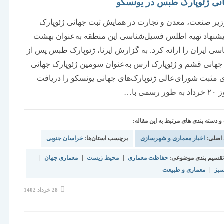
نی ژئوپارک طبس در یونسکو
یر صنعت، معدن و تجارت در همایش ثبت جهانی ژئوپارک
شنهاد تهیه اطلس فسیل‌شناسی این منطقه به‌عنوان بهشت
سی ایران را ارائه کرد. به گزارش ایرنا، ژئوپارک طبس پس از
جهانی قشم و ژئوپارک ارس به‌عنوان سومین ژئوپارک جهانی
ی مثبت شورای‌عالی ژئوپارک‌های جهانی یونسکو را دریافت
سمی با…
دسته بندی های مرتبط به این مقاله:
 اصلی:
اخبار معماری و شهرسازی
برچسب استان‌ها:
خراسان جنوبی
قسیم بندی موضوعی:
حفاظت معماری
|
محیط زیست
|
معماری جهان
|
سبز
|
معماری و طبیعت
نوشته
28 خرداد 1402
منتشر
شده
است: