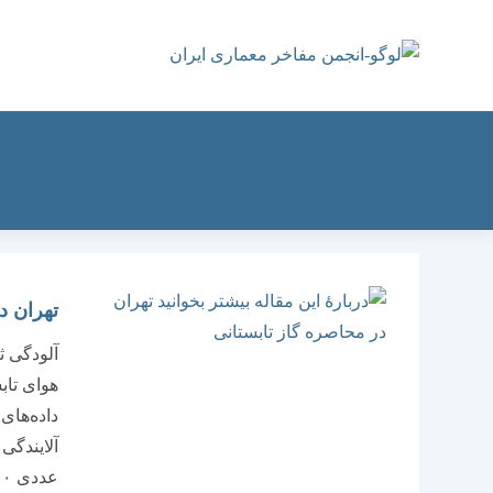
رش
ه
حتوا
تهران د
آلودگی ث
هوای تاب
داده‌های
آلایندگی