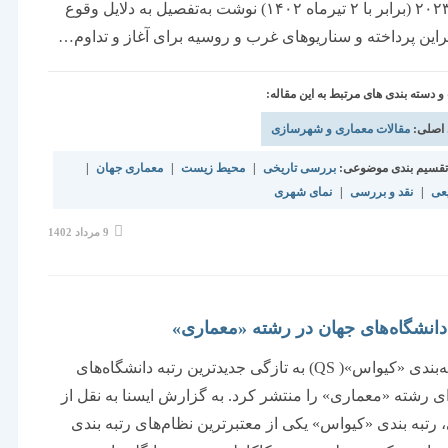
۲۳ژوئن۲۰۲۳ (برابر با ۲ تیرماه ۱۴۰۲) نوشت به‌تفصیل به دلایل وقوع
این پرداخته و سناریوهای غرب و روسیه برای آغاز و تداوم…
دسته بندی های مرتبط به این مقاله:
 اصلی:
مقالات معماری و شهرسازی
قسیم بندی موضوعی:
بررسی تاریخی
|
محیط زیست
|
معماری جهان
|
یعی
|
نقد و بررسی
|
نمای شهری
نوشته
9 مرداد 1402
منتشر
شده
است:
دانشگاه‌های جهان در رشته «معماری»
نظام رتبه‌بندی «کیواس»( QS) به تازگی جدیدترین رتبه دانشگاه‌های
ی رشته «معماری» را منتشر کرد. به گزارش ایسنا به نقل از
، رتبه بندی «کیواس» یکی از معتبرترین نظام‌های رتبه بندی