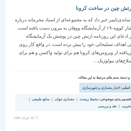
رتش چین در ساخت کرونا
ساندی‌تایمز خبر داد که به مجموعه‌ای از اسناد محرمانه درباره
نحوه انتشار کووید-۱۹ از آزمایشگاه ووهان به بیرون دست یافته است.
ادعای این روزنامه ارتش چین در پوشش یک آزمایشگاه
 اهداف تسلیحاتی خود را پیش برده است. در واقع کار روی
یافته از ویروس‌های کرونا هم برای تولید واکسن و هم برای
اح‌های بیولوژیک…
دسته بندی های مرتبط به این مقاله:
 اصلی:
اخبار معماری و شهرسازی
قسیم بندی موضوعی:
محیط زیست
|
معماری جهان
|
منابع طبیعی
|
تخریب
|
نقد و بررسی
نوشته
28 خرداد 1402
منتشر
شده
است: