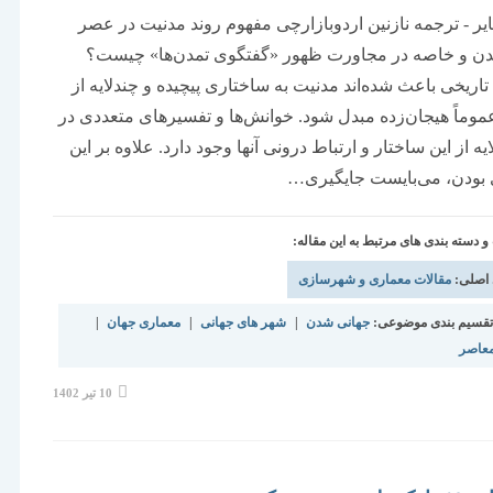
ایر - ترجمه نازنین اردوبازارچی مفهوم روند مدنیت در عصر
دن و خاصه در مجاورت ظهور «گفتگوی تمدن‌ها» چیست؟
اریخی باعث شده‌اند مدنیت به ساختاری پیچیده و چندلایه از
وماً هیجان‌زده مبدل شود. خوانش‌ها و تفسیرهای متعددی در
یه از این ساختار و ارتباط درونی آنها وجود دارد. علاوه بر این
 بودن، می‌بایست جایگیری…
دسته بندی های مرتبط به این مقاله:
 اصلی:
مقالات معماری و شهرسازی
قسیم بندی موضوعی:
جهانی شدن
|
شهر های جهانی
|
معماری جهان
|
معاصر
نوشته
10 تیر 1402
منتشر
شده
است: