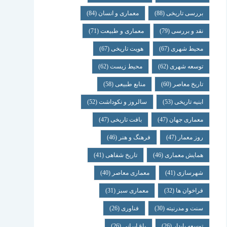
بررسی تاریخی
(88)
معماری و انسان
(84)
نقد و بررسی
(79)
معماری و طبیعت
(71)
محیط شهری
(67)
هویت تاریخی
(67)
توسعه شهری
(62)
محیط زیست
(62)
تاریخ معاصر
(60)
منابع طبیعی
(58)
ابنیه تاریخی
(53)
سالروز و نکوداشت
(52)
معماری جهان
(47)
بافت تاریخی
(47)
روز معمار
(47)
فرهنگ و هنر
(46)
همایش معماری
(46)
تاریخ شفاهی
(41)
شهرسازی
(41)
معماری معاصر
(40)
فراخوان ها
(32)
معماری سبز
(31)
سنت و مدرنیته
(30)
فناوری
(26)
توسعه پایدار
(26)
باغ ایرانی
(26)