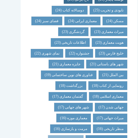
نابودی و تخریب
(25)
دوسالانه کتاب
(24)
مسکن
(24)
معماری ایرانی
(24)
فضای سبز
(24)
میراث معماری
(23)
گردشگری
(23)
هویت معماری
(23)
اطلاعات تاریخی
(23)
خلیج فارس
(23)
جشنواره
(22)
نمای شهری
(22)
شهر های باستانی
(21)
جایزه معماری
(21)
بین الملل
(21)
فناوری های نوین ساختمانی
(19)
رونمایی از کتاب
(18)
بزرگداشت
(18)
معماری اسلامی
(18)
گفتمان معماری
(17)
جهانی شدن
(17)
شهر های جهانی
(17)
میراث جهانی
(17)
معماری موزه
(16)
منظر تاریخی
(16)
مرمت و بازسازی
(16)