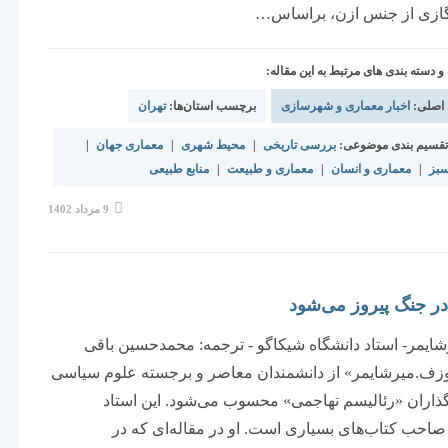
گازی از جنس ازن، براساس…
دسته بندی های مرتبط به این مقاله:
 اصلی:
اخبار معماری و شهرسازی
برچسب استان‌ها:
تهران
قسیم بندی موضوعی:
بررسی تاریخی
|
محیط شهری
|
معماری جهان
|
سبز
|
معماری و انسان
|
معماری و طبیعت
|
منابع طبیعی
نوشته
9 مرداد 1402
منتشر
شده
است:
ر جنگ پیروز می‌شود
ایمر- استاد دانشگاه شیکاگو - ترجمه: محمدحسین باقی
زف.میرشایمر» از دانشمندان معاصر و برجسته‌ علوم سیاسی
ه‌گذاران «رئالیسم تهاجمی» محسوب می‌شود. این استاد
احب کتاب‌های بسیاری است. او در مقاله‌ای که در