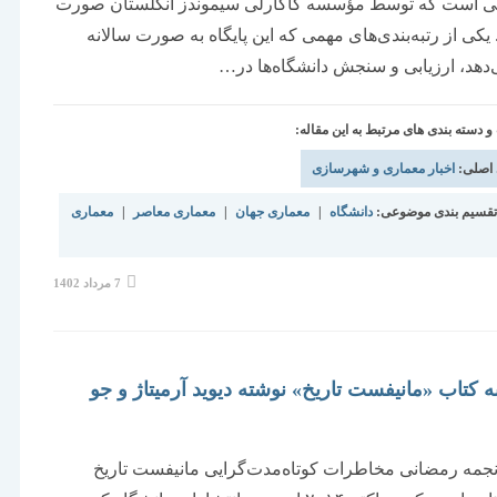
للی است که توسط مؤسسه کاکارلی سیموندز انگلستان صورت
 یکی از رتبه‌بندی‌های مهمی که این پایگاه به صورت سالانه
‌دهد، ارزیابی و سنجش دانشگاه‌ها در…
دسته بندی های مرتبط به این مقاله:
 اصلی:
اخبار معماری و شهرسازی
قسیم بندی موضوعی:
دانشگاه
|
معماری جهان
|
معماری معاصر
|
معماری
نوشته
7 مرداد 1402
منتشر
شده
است:
ه کتاب «مانیفست تاریخ» نوشته دیوید آرمیتاژ و جو
جمه رمضانی مخاطرات کوتاه‌مدت‌گرایی مانیفست تاریخ