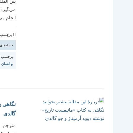
بین الم
می‌گیرد.
انجام می
برچسب و 
دسته‌های
برچسب ت
و انسان
نگاهی ب
گالدی
مترجم: ن