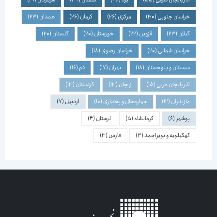
خراسان جنوبی
(30)
مرکزی
(26)
کرمان
(26)
همدان
(23)
گیلان
(23)
قزوین
(22)
خوزستان
(20)
گلستان
(20)
خراسان شمالی
(20)
خراسان رضوی
(18)
سیستان و بلوچستان
(18)
تهران
(17)
قم
(16)
آذربایجان غربی
(15)
زنجان
(13)
کردستان
(13)
مازندران
(12)
چهارمحال و بختیاری
(10)
اردبیل
(7)
بوشهر
(6)
کرمانشاه
(5)
لرستان
(4)
کهکیلویه و بویراحمد
(3)
فارس
(3)