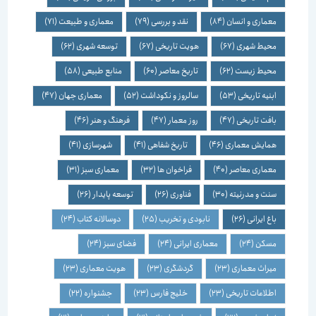
معماری و انسان
(84)
نقد و بررسی
(79)
معماری و طبیعت
(71)
محیط شهری
(67)
هویت تاریخی
(67)
توسعه شهری
(62)
محیط زیست
(62)
تاریخ معاصر
(60)
منابع طبیعی
(58)
ابنیه تاریخی
(53)
سالروز و نکوداشت
(52)
معماری جهان
(47)
بافت تاریخی
(47)
روز معمار
(47)
فرهنگ و هنر
(46)
همایش معماری
(46)
تاریخ شفاهی
(41)
شهرسازی
(41)
معماری معاصر
(40)
فراخوان ها
(32)
معماری سبز
(31)
سنت و مدرنیته
(30)
فناوری
(26)
توسعه پایدار
(26)
باغ ایرانی
(26)
نابودی و تخریب
(25)
دوسالانه کتاب
(24)
مسکن
(24)
معماری ایرانی
(24)
فضای سبز
(24)
میراث معماری
(23)
گردشگری
(23)
هویت معماری
(23)
اطلاعات تاریخی
(23)
خلیج فارس
(23)
جشنواره
(22)