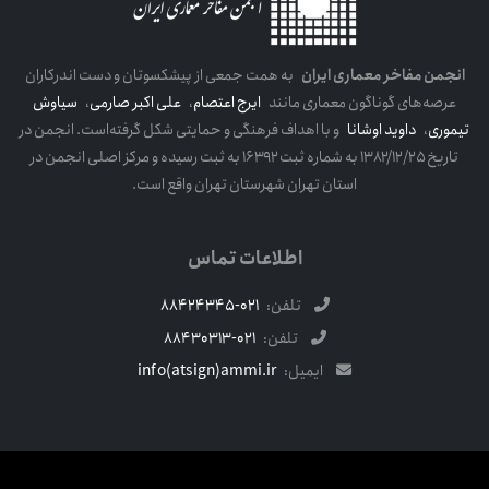
انجمن مفاخر معماری ایران
به همت جمعی از پیشکسوتان و دست اندرکاران
عرصه‌های گوناگون معماری مانند
ایرج اعتصام
،
علی اکبر صارمی
،
سیاوش
تیموری
،
داوید اوشانا
و با اهداف فرهنگی و حمایتی شکل گرفته‌است. انجمن در
تاریخ ۱۳۸۲/۱۲/۲۵ به شماره ثبت ۱۶۳۹۲ به ثبت رسیده و مرکز اصلی انجمن در
استان تهران شهرستان تهران واقع است.
اطلاعات تماس
تلفن:
021-88424345
تلفن:
021-88430313
ایمیل:
info(atsign)ammi.ir