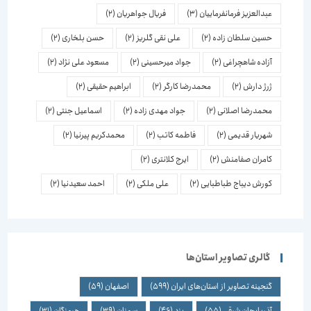
عبدالعزیز فرمانفرماییان
(3)
فریال جواهریان
(2)
حسین سلطان زاده
(2)
علی نقی گلریز
(2)
حسن بلخاری
(2)
آزاده شاهچراغی
(2)
جواد میرحسینی
(2)
مسعود علی نژاد
(2)
ژرژ دارش
(2)
محمدرضا کارگر
(2)
ابراهیم حقیقی
(2)
محمدرضا اصلانی
(2)
جواد مهدی زاده
(2)
اسماعیل جنتی
(2)
شهریار قدیمی
(2)
فاطمه کاتب
(2)
محمدکریم پیرنیا
(2)
کامران صفامنش
(2)
ایرج کلانتری
(2)
کورش دیباج طباطبایی
(2)
علی ملکی
(2)
احمد سعیدنیا
(2)
گالری تصاویر استان‌ها
گنجینه تصاویر از استان‌های ایران
(599)
اصفهان
(59)
آذربایجان شرقی
(55)
یزد
(46)
سمنان
(39)
هرمزگان
(31)