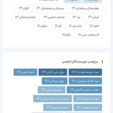
چهارمحال و بختیاری
(4)
سیستان و بلوچستان
(4)
گیلان
(4)
کرمان
(4)
یزد
(3)
خراسان جنوبی
(3)
خراسان شمالی
(2)
اهواز
(1)
مازندران
(1)
قم
(1)
مرکزی
(1)
آذربایجان غربی
(1)
ایلام
(1)
برچسب نویسندگان انجمن
سید علیرضا قهاری
(168)
بیژن علی آبادی
(31)
شیما خرمی
(21)
سید هادی میرمیران
(18)
بهروز مرباغی
(16)
محمد منصور فلامکی
(16)
منوچهر مزینی
(15)
شهریار سیروس
(15)
محمدامین میرفندرسکی
(13)
اردشیر سیروس
(13)
انوشه منصوری
(13)