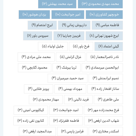
محمد مهدی محمودی
(13)
سید محمد بهشتی
(12)
خوبچهر کشاورزی
(10)
امیر جوانبخت
(10)
یزدان هوشور
(10)
فاطمه عباسی
(9)
داریوش زمانی
(9)
ایرج اعتصام
(9)
ایرج شهروز تهرانی
(8)
فریبرز جبارنیا
(7)
سیروس باور
(6)
گیتی اعتماد
(6)
فرخ باور
(5)
جلیل اولیاء
(5)
نادر ناصرالمعمار
(5)
غزال کرامتی
(5)
محمد علی مرادی
(4)
ابوالحسن میرعمادی
(4)
ثریا بیرشک
(4)
محمود گلابچی
(4)
نسیم ایرانمنش
(4)
سید حمید میرمیران
(4)
ساناز افتخار زاده
(4)
مهرداد بهمنی
(4)
پرویز طلایی
(4)
علی طاهری
(4)
فرید نائینی
(3)
مهناز محمودی
(3)
فرخ محمدزاده مهر
(3)
امید جوانبخت
(3)
کیکاووس امینی
(3)
شهاب الدین ارفعی
(3)
فاطمه ظفرنژاد
(3)
کتایون تقی زاده
(3)
اسكندر مختاری
(3)
فرامرز پارسی
(3)
عبدالمجید ارفعی
(3)