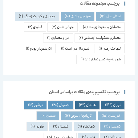
برچسب مجموعه مقالات
استان سال
(13)
سرزمین مادری
(10)
معماری و کیفیت زندگی
(6)
معماران و محیط زیست
(5)
جهانی شدن
(3)
فناوری
(2)
معمار و مسئولیت اجتماعی
(2)
من و معماری
(1)
تنها یک زمین
(1)
شهر مال من است
(1)
اگر شهردار بودم
(1)
شهر به چه کسی تعلق دارد
(1)
برچسب تقسیم‌بندی مقالات براساس استان
تهران
(146)
همدان
(27)
اصفهان
(20)
بوشهر
(16)
خوزستان
(15)
آذربایجان شرقی
(12)
سمنان
(12)
کردستان
(11)
کرمانشاه
(9)
گلستان
(9)
قزوین
(9)
هرمزگان
(8)
فارس
(6)
خراسان رضوی
(5)