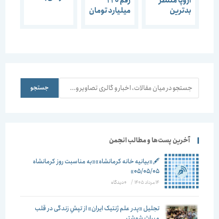
اروپا منتظر
رقم 220
بدترین
میلیارد تومان
خشکسالی
برای کلان شهر
۵۰۰ سال اخیر
تهران رقم
ناچیزی است
جستجو
جستجو
آخرین پست‌ها و مطالب انجمن
🖋️«بیانیه خانه کرمانشاه»«به مناسبت روز کرمانشاه
۰۵/۰۵/۰۵»
14 مرداد 1405
/
۰ دیدگاه
تجلیل «پدر علم ژنتیک ایران» از تپشِ زندگی در قلب
میراث شوشتر