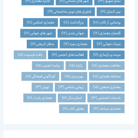
نمای شهری
(22)
شهر های باستانی
(21)
جایزه معماری
(21)
بین الملل
(21)
فناوری های نوین ساختمانی
(19)
رونمایی از کتاب
(18)
بزرگداشت
(18)
معماری اسلامی
(18)
گفتمان معماری
(17)
جهانی شدن
(17)
شهر های جهانی
(17)
میراث جهانی
(17)
معماری موزه
(16)
منظر تاریخی
(16)
مرمت و بازسازی
(16)
فعالیت‌های انجمن
(16)
بافت فرسوده
(15)
حفاظت معماری
(15)
زلزله
(15)
بیانیه انجمن
(15)
مسابقه معماری
(15)
بهره وری
(15)
گوناگونی فرهنگی
(15)
معماری صنعتی
(15)
زیبایی شناسی
(14)
تهران
(14)
خدمات اجتماعی
(13)
استان سال
(12)
معماری پایدار
(12)
معماری مساجد
(12)
معرفی کتاب
(11)