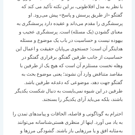
با نظر به مدل افلاطونی، بر این نکته تأکید می کند که
گفتگو «از طریق پرسش و پاسخ» پیش می‌رود. او
پرسشگری را مقدم می‌داند و عقیده دارد پرسشگری به
معنای گشودن (یک مسئله) است. پرسشگری عجیب و
بیهوده نیست و حساسیت در باب یک موضوع و مسئله
هدایتگر آن است؛ جستجوی بی‌پایان حقیقت و اعمال این
حساسیت از جانب طرفین گفتگو. برقراری گفتگو در
وهله نخست مستلزم آن است که هیچ یک از طرفین با
مقاصد متناقض وارد آن نشوند؛ یعنی موضوع بحث به
گفتگو جهت دهد، موضوعی که دغدغه طرفین باشد.
طرفین در این شیوه نمی‌بایست به دنبال شکست یکدیگر
باشند، بلکه می‌باید آرای یکدیگر را بسنجند.
احترام به گوناگونی و فاصله، الحاقات و پیامدهای تمدن را
به یاد می آورد. اینها از منظری هستی‌شناسانه می‌توانند
به‌مثابه افق و یا مرزهایی باز باشند. گشودگی مرزها و