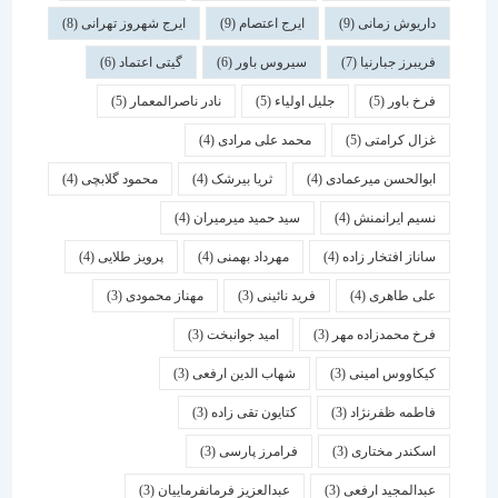
داریوش زمانی
(9)
ایرج اعتصام
(9)
ایرج شهروز تهرانی
(8)
فریبرز جبارنیا
(7)
سیروس باور
(6)
گیتی اعتماد
(6)
فرخ باور
(5)
جلیل اولیاء
(5)
نادر ناصرالمعمار
(5)
غزال کرامتی
(5)
محمد علی مرادی
(4)
ابوالحسن میرعمادی
(4)
ثریا بیرشک
(4)
محمود گلابچی
(4)
نسیم ایرانمنش
(4)
سید حمید میرمیران
(4)
ساناز افتخار زاده
(4)
مهرداد بهمنی
(4)
پرویز طلایی
(4)
علی طاهری
(4)
فرید نائینی
(3)
مهناز محمودی
(3)
فرخ محمدزاده مهر
(3)
امید جوانبخت
(3)
کیکاووس امینی
(3)
شهاب الدین ارفعی
(3)
فاطمه ظفرنژاد
(3)
کتایون تقی زاده
(3)
اسكندر مختاری
(3)
فرامرز پارسی
(3)
عبدالمجید ارفعی
(3)
عبدالعزیز فرمانفرماییان
(3)