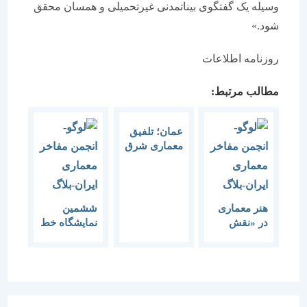
وسیله یک گفتگوی بیناتمدنی غیرتحمیلی و همسان محقق
شود.»
روزنامه اطلاعات
مطالب مرتبط:
عمان؛ تلفیق
معماری شرق
و غرب جهان
اسلام
هنر معماری
ششمین
در «نقش
نمایشگاه خط
خیال» رادیو
نگاره های
فرهنگ نقش
ابراهیم
می بندد
حقیقی
((نقش غلط))