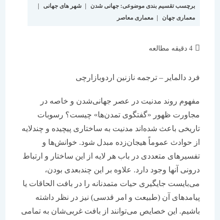
برچسب تقسیم بندی موضوعی:
جهانی شدن
|
شهر های جهانی
|
معماری جهان
|
معماری معاصر
زمان
4 دقیقه مطالعه
مطالعه:
فرد دالمایر – ترجمه نازنین اردوبازارچی
مفهوم روند مدنیت در عصر جهانی‌شدن و خاصه در
مجاورت ظهور «گفتگوی تمدن‌ها» چیست؟ رسوبات
تاریخی باعث شده‌اند مدنیت به ساختاری پیچیده و چندلایه
از حوادث عموماً هیجان‌زده مبدل شود. خوانش‌ها و
تفسیرهای متعددی در باب هر لایه از این ساختار و ارتباط
درونی آنها وجود دارد. علاوه بر این چندبعدی بودن،
می‌بایست جایگیری حیات متمدنانه را در بافت الحاقات یا
پیامدهای آن (طبیعت و امر قدسی) نیز در نظر داشته
باشیم. این خصایص می‌توانند از بافت غربی‌شان به تمامی