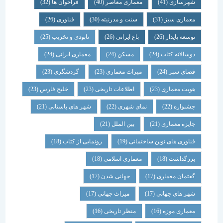
شهرسازی
(41)
معماری معاصر
(40)
فراخوان ها
(32)
معماری سبز
(31)
سنت و مدرنیته
(30)
فناوری
(26)
توسعه پایدار
(26)
باغ ایرانی
(26)
نابودی و تخریب
(25)
دوسالانه کتاب
(24)
مسکن
(24)
معماری ایرانی
(24)
فضای سبز
(24)
میراث معماری
(23)
گردشگری
(23)
هویت معماری
(23)
اطلاعات تاریخی
(23)
خلیج فارس
(23)
جشنواره
(22)
نمای شهری
(22)
شهر های باستانی
(21)
جایزه معماری
(21)
بین الملل
(21)
فناوری های نوین ساختمانی
(19)
رونمایی از کتاب
(18)
بزرگداشت
(18)
معماری اسلامی
(18)
گفتمان معماری
(17)
جهانی شدن
(17)
شهر های جهانی
(17)
میراث جهانی
(17)
معماری موزه
(16)
منظر تاریخی
(16)