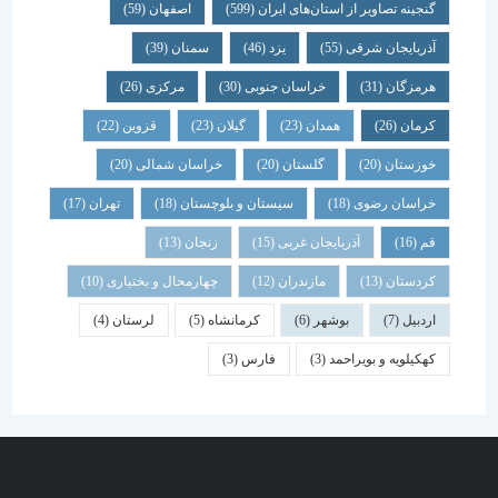
گنجینه تصاویر از استان‌های ایران
(599)
اصفهان
(59)
آذربایجان شرقی
(55)
یزد
(46)
سمنان
(39)
هرمزگان
(31)
خراسان جنوبی
(30)
مرکزی
(26)
کرمان
(26)
همدان
(23)
گیلان
(23)
قزوین
(22)
خوزستان
(20)
گلستان
(20)
خراسان شمالی
(20)
خراسان رضوی
(18)
سیستان و بلوچستان
(18)
تهران
(17)
قم
(16)
آذربایجان غربی
(15)
زنجان
(13)
کردستان
(13)
مازندران
(12)
چهارمحال و بختیاری
(10)
اردبیل
(7)
بوشهر
(6)
کرمانشاه
(5)
لرستان
(4)
کهکیلویه و بویراحمد
(3)
فارس
(3)