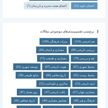
اعضای جاوید
(22)
اعضای هیئت مدیره و بازرسان
(7)
برچسب تقسیم‌بندی‌های موضوعی مقالات
هم اندیشی
(154)
میراث فرهنگی
(109)
بررسی تاریخی
(88)
معماری و انسان
(84)
نقد و بررسی
(79)
معماری و طبیعت
(71)
محیط شهری
(67)
هویت تاریخی
(67)
توسعه شهری
(62)
محیط زیست
(62)
تاریخ معاصر
(60)
منابع طبیعی
(58)
ابنیه تاریخی
(53)
سالروز و نکوداشت
(52)
معماری جهان
(47)
بافت تاریخی
(47)
روز معمار
(47)
فرهنگ و هنر
(46)
همایش معماری
(46)
تاریخ شفاهی
(41)