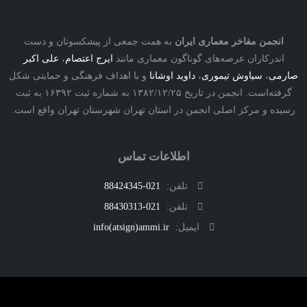
نجمن مفاخر معماری ایران
به همت جمعی از پیشکسوتان و دست
درکاران عرصه‌های گوناگون معماری مانند
ایرج اعتصام
،
علی اکبر
ی
،
سیاوش تیموری
،
داوید اوشانا
و با اهداف فرهنگی و حمایتی شکل
گرفته‌است. انجمن در تاریخ ۱۳۸۲/۱۲/۲۵ به شماره ثبت ۱۶۳۹۲ به ثبت
ه و مرکز اصلی انجمن در استان تهران شهرستان تهران واقع است.
اطلاعات تماس
تلفن:
021-88424345
تلفن:
021-88430313
ایمیل:
info(atsign)ammi.ir