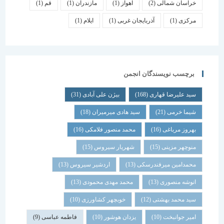
خراسان شمالی
(2)
اهواز
(1)
مازندران
(1)
قم
(1)
مرکزی
(1)
آذربایجان غربی
(1)
ایلام
(1)
برچسب نویسندگان انجمن
سید علیرضا قهاری
(168)
بیژن علی آبادی
(31)
شیما خرمی
(21)
سید هادی میرمیران
(18)
بهروز مرباغی
(16)
محمد منصور فلامکی
(16)
منوچهر مزینی
(15)
شهریار سیروس
(15)
محمدامین میرفندرسکی
(13)
اردشیر سیروس
(13)
انوشه منصوری
(13)
محمد مهدی محمودی
(13)
سید محمد بهشتی
(12)
خوبچهر کشاورزی
(10)
امیر جوانبخت
(10)
یزدان هوشور
(10)
فاطمه عباسی
(9)