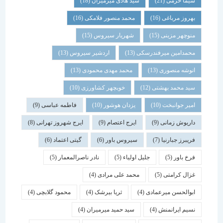
شیما خرمی
(21)
سید هادی میرمیران
(18)
بهروز مرباغی
(16)
محمد منصور فلامکی
(16)
منوچهر مزینی
(15)
شهریار سیروس
(15)
محمدامین میرفندرسکی
(13)
اردشیر سیروس
(13)
انوشه منصوری
(13)
محمد مهدی محمودی
(13)
سید محمد بهشتی
(12)
خوبچهر کشاورزی
(10)
امیر جوانبخت
(10)
یزدان هوشور
(10)
فاطمه عباسی
(9)
داریوش زمانی
(9)
ایرج اعتصام
(9)
ایرج شهروز تهرانی
(8)
فریبرز جبارنیا
(7)
سیروس باور
(6)
گیتی اعتماد
(6)
فرخ باور
(5)
جلیل اولیاء
(5)
نادر ناصرالمعمار
(5)
غزال کرامتی
(5)
محمد علی مرادی
(4)
ابوالحسن میرعمادی
(4)
ثریا بیرشک
(4)
محمود گلابچی
(4)
نسیم ایرانمنش
(4)
سید حمید میرمیران
(4)