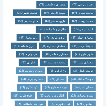
نقد و بررسی
(79)
معماری و طبیعت
(71)
محیط شهری
(67)
هویت تاریخی
(67)
توسعه شهری
(62)
محیط زیست
(62)
تاریخ معاصر
(60)
منابع طبیعی
(58)
ابنیه تاریخی
(53)
سالروز و نکوداشت
(52)
معماری جهان
(47)
بافت تاریخی
(47)
روز معمار
(47)
فرهنگ و هنر
(46)
همایش معماری
(46)
تاریخ شفاهی
(41)
شهرسازی
(41)
معماری معاصر
(40)
فراخوان ها
(32)
معماری سبز
(31)
سنت و مدرنیته
(30)
فناوری
(26)
توسعه پایدار
(26)
باغ ایرانی
(26)
نابودی و تخریب
(25)
دوسالانه کتاب
(24)
مسکن
(24)
معماری ایرانی
(24)
فضای سبز
(24)
میراث معماری
(23)
گردشگری
(23)
هویت معماری
(23)
اطلاعات تاریخی
(23)
خلیج فارس
(23)
جشنواره
(22)
نمای شهری
(22)
شهر های باستانی
(21)