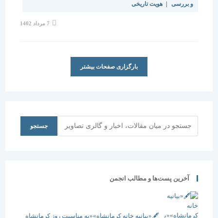
و بررسی
|
هویت تاریخی
نوشته
7 مرداد 1402
منتشر
شده
است:
بارگزاری صفحات بیشتر
جستجو
جستجو
آخرین پست‌ها و مطالب انجمن
🖋️«بیانیه خانه کرمانشاه»«به مناسبت روز کرمانشاه