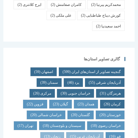
محمدکریم پیرنیا
(2)
کامران صفامنش
(2)
ایرج کلانتری
(2)
کورش دیباج طباطبایی
(2)
علی ملکی
(2)
احمد سعیدنیا
(2)
گالری تصاویر استان‌ها
گنجینه تصاویر از استان‌های ایران
(599)
اصفهان
(59)
آذربایجان شرقی
(55)
یزد
(46)
سمنان
(39)
هرمزگان
(31)
خراسان جنوبی
(30)
مرکزی
(26)
کرمان
(26)
همدان
(23)
گیلان
(23)
قزوین
(22)
خوزستان
(20)
گلستان
(20)
خراسان شمالی
(20)
خراسان رضوی
(18)
سیستان و بلوچستان
(18)
تهران
(17)
قم
(16)
آذربایجان غربی
(15)
زنجان
(13)