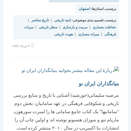
برچسب استان‌ها:
اصفهان
برچسب تقسیم بندی موضوعی:
ابنیه تاریخی
|
تاریخ معاصر
|
حفاظت معماری
|
مرمت و بازسازی
|
منظر تاریخی
|
میراث
فرهنگی
|
میراث معماری
|
هویت تاریخی
نوشته
9 مرداد 1402
منتشر
شده
است:
بنیانگذاران ایران نو
مرضیه سلیمانی(خورشید) آشنایی با تاریخ و منابع بررسی
تاریخی و شکوفایی فرهنگی در عهد سامانیان- بخش دوم
“سامانیها” یک کتاب جامع سامانی ها را لمبرت سورهون،
ماریام تنو و سوزان هنسونو نوشته اند و اولین چاپ آن را
انتشارات بتا اکسریپ در سال ۲۰۱۰ منتشر کرده است.