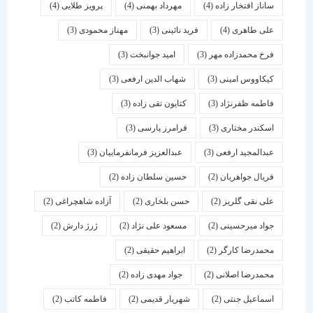
ساناز افتخار زاده
(4)
مهرداد بهمنی
(4)
پرویز طلایی
(4)
علی طاهری
(4)
فرید نائینی
(3)
مهناز محمودی
(3)
فرخ محمدزاده مهر
(3)
امید جوانبخت
(3)
کیکاووس امینی
(3)
شهاب الدین ارفعی
(3)
فاطمه ظفرنژاد
(3)
کتایون تقی زاده
(3)
اسكندر مختاری
(3)
فرامرز پارسی
(3)
عبدالمجید ارفعی
(3)
عبدالعزیز فرمانفرماییان
(3)
فریال جواهریان
(2)
حسین سلطان زاده
(2)
علی نقی گلریز
(2)
حسن بلخاری
(2)
آزاده شاهچراغی
(2)
جواد میرحسینی
(2)
مسعود علی نژاد
(2)
ژرژ دارش
(2)
محمدرضا کارگر
(2)
ابراهیم حقیقی
(2)
محمدرضا اصلانی
(2)
جواد مهدی زاده
(2)
اسماعیل جنتی
(2)
شهریار قدیمی
(2)
فاطمه کاتب
(2)