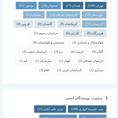
تهران
(146)
همدان
(27)
اصفهان
(20)
بوشهر
(16)
خوزستان
(15)
آذربایجان شرقی
(12)
سمنان
(12)
کردستان
(11)
کرمانشاه
(9)
گلستان
(9)
قزوین
(9)
هرمزگان
(8)
فارس
(6)
خراسان رضوی
(5)
چهارمحال و بختیاری
(4)
سیستان و بلوچستان
(4)
گیلان
(4)
کرمان
(4)
یزد
(3)
خراسان جنوبی
(3)
خراسان شمالی
(2)
اهواز
(1)
مازندران
(1)
قم
(1)
مرکزی
(1)
آذربایجان غربی
(1)
ایلام
(1)
برچسب نویسندگان انجمن
سید علیرضا قهاری
(168)
بیژن علی آبادی
(31)