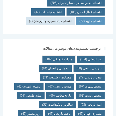
اعضای انجمن مفاخر معماری ایران
(206)
اعضای فعال انجمن
(183)
اعضای هیئت امنا
(42)
اعضای جاوید
(22)
اعضای هیئت مدیره و بازرسان
(7)
برچسب تقسیم‌بندی‌های موضوعی مقالات
هم اندیشی
(154)
میراث فرهنگی
(109)
بررسی تاریخی
(88)
معماری و انسان
(84)
نقد و بررسی
(79)
معماری و طبیعت
(71)
محیط شهری
(67)
هویت تاریخی
(67)
توسعه شهری
(62)
محیط زیست
(62)
تاریخ معاصر
(60)
منابع طبیعی
(58)
ابنیه تاریخی
(53)
سالروز و نکوداشت
(52)
معماری جهان
(47)
بافت تاریخی
(47)
روز معمار
(47)