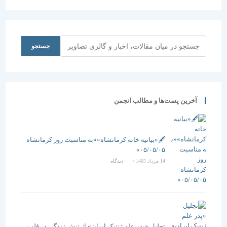
و دهه ارتقاء
جاذبه های
عوامل دخيل
صنعت
تاریخی شد.
در صنعت،
ساختمان
ساختمان و
اقتصاد
جستجو
جستجو
بستگي دارد
آخرین پست‌ها و مطالب انجمن
🖋️«بیانیه خانه کرمانشاه»«به مناسبت روز کرمانشاه
۰۵/۰۵/۰۵»
14 مرداد 1405
/
۰ دیدگاه
تجلیل «پدر علم ژنتیک ایران» از تپشِ زندگی در قلب