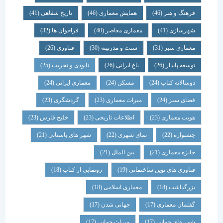
فرهنگ و هنر
(46)
همایش معماری
(46)
تاریخ شفاهی
(41)
شهرسازی
(41)
معماری معاصر
(40)
فراخوان ها
(32)
معماری سبز
(31)
سنت و مدرنیته
(30)
فناوری
(26)
توسعه پایدار
(26)
باغ ایرانی
(26)
نابودی و تخریب
(25)
دوسالانه کتاب
(24)
مسکن
(24)
معماری ایرانی
(24)
فضای سبز
(24)
میراث معماری
(23)
گردشگری
(23)
هویت معماری
(23)
اطلاعات تاریخی
(23)
خلیج فارس
(23)
جشنواره
(22)
نمای شهری
(22)
شهر های باستانی
(21)
جایزه معماری
(21)
بین الملل
(21)
فناوری های نوین ساختمانی
(19)
رونمایی از کتاب
(18)
بزرگداشت
(18)
معماری اسلامی
(18)
گفتمان معماری
(17)
جهانی شدن
(17)
شهر های جهانی
(17)
میراث جهانی
(17)