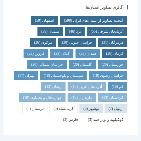
گالری تصاویر استان‌ها
گنجینه تصاویر از استان‌های ایران
(599)
اصفهان
(59)
آذربایجان شرقی
(55)
یزد
(46)
سمنان
(39)
هرمزگان
(31)
خراسان جنوبی
(30)
مرکزی
(26)
کرمان
(26)
همدان
(23)
گیلان
(23)
قزوین
(22)
خوزستان
(20)
گلستان
(20)
خراسان شمالی
(20)
خراسان رضوی
(18)
سیستان و بلوچستان
(18)
تهران
(17)
قم
(16)
آذربایجان غربی
(15)
زنجان
(13)
کردستان
(13)
مازندران
(12)
چهارمحال و بختیاری
(10)
اردبیل
(7)
بوشهر
(6)
کرمانشاه
(5)
لرستان
(4)
کهکیلویه و بویراحمد
(3)
فارس
(3)