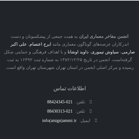
نجمن مفاخر معماری ایران
به همت جمعی از پیشکسوتان و دست
درکاران عرصه‌های گوناگون معماری مانند
ایرج اعتصام
،
علی اکبر
ی
،
سیاوش تیموری
،
داوید اوشانا
و با اهداف فرهنگی و حمایتی شکل
گرفته‌است. انجمن در تاریخ ۱۳۸۲/۱۲/۲۵ به شماره ثبت ۱۶۳۹۲ به ثبت
ه و مرکز اصلی انجمن در استان تهران شهرستان تهران واقع است.
اطلاعات تماس
تلفن:
021-88424345
تلفن:
021-88430313
ایمیل:
info(atsign)ammi.ir