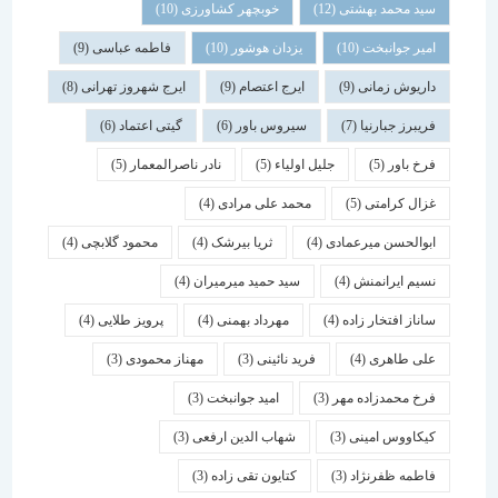
سید محمد بهشتی
(12)
خوبچهر کشاورزی
(10)
امیر جوانبخت
(10)
یزدان هوشور
(10)
فاطمه عباسی
(9)
داریوش زمانی
(9)
ایرج اعتصام
(9)
ایرج شهروز تهرانی
(8)
فریبرز جبارنیا
(7)
سیروس باور
(6)
گیتی اعتماد
(6)
فرخ باور
(5)
جلیل اولیاء
(5)
نادر ناصرالمعمار
(5)
غزال کرامتی
(5)
محمد علی مرادی
(4)
ابوالحسن میرعمادی
(4)
ثریا بیرشک
(4)
محمود گلابچی
(4)
نسیم ایرانمنش
(4)
سید حمید میرمیران
(4)
ساناز افتخار زاده
(4)
مهرداد بهمنی
(4)
پرویز طلایی
(4)
علی طاهری
(4)
فرید نائینی
(3)
مهناز محمودی
(3)
فرخ محمدزاده مهر
(3)
امید جوانبخت
(3)
کیکاووس امینی
(3)
شهاب الدین ارفعی
(3)
فاطمه ظفرنژاد
(3)
کتایون تقی زاده
(3)