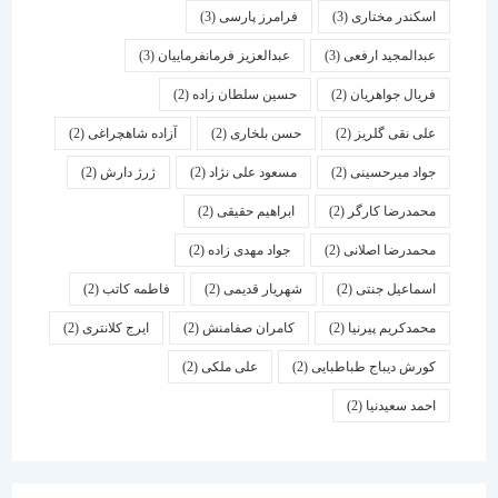
اسكندر مختاری
(3)
فرامرز پارسی
(3)
عبدالمجید ارفعی
(3)
عبدالعزیز فرمانفرماییان
(3)
فریال جواهریان
(2)
حسین سلطان زاده
(2)
علی نقی گلریز
(2)
حسن بلخاری
(2)
آزاده شاهچراغی
(2)
جواد میرحسینی
(2)
مسعود علی نژاد
(2)
ژرژ دارش
(2)
محمدرضا کارگر
(2)
ابراهیم حقیقی
(2)
محمدرضا اصلانی
(2)
جواد مهدی زاده
(2)
اسماعیل جنتی
(2)
شهریار قدیمی
(2)
فاطمه کاتب
(2)
محمدکریم پیرنیا
(2)
کامران صفامنش
(2)
ایرج کلانتری
(2)
کورش دیباج طباطبایی
(2)
علی ملکی
(2)
احمد سعیدنیا
(2)