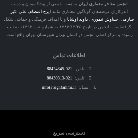
نجمن مفاخر معماری ایران
به همت جمعی از پیشکسوتان و دست
درکاران عرصه‌های گوناگون معماری مانند
ایرج اعتصام
،
علی اکبر
ی
،
سیاوش تیموری
،
داوید اوشانا
و با اهداف فرهنگی و حمایتی شکل
گرفته‌است. انجمن در تاریخ ۱۳۸۲/۱۲/۲۵ به شماره ثبت ۱۶۳۹۲ به ثبت
ه و مرکز اصلی انجمن در استان تهران شهرستان تهران واقع است.
اطلاعات تماس
تلفن:
021-88424345
تلفن:
021-88430313
ایمیل:
info(atsign)ammi.ir
دسترسی سریع