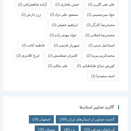
علی نقی گلریز
(2)
حسن بلخاری
(2)
آزاده شاهچراغی
(2)
جواد میرحسینی
(2)
مسعود علی نژاد
(2)
ژرژ دارش
(2)
محمدرضا کارگر
(2)
ابراهیم حقیقی
(2)
محمدرضا اصلانی
(2)
جواد مهدی زاده
(2)
اسماعیل جنتی
(2)
شهریار قدیمی
(2)
فاطمه کاتب
(2)
محمدکریم پیرنیا
(2)
کامران صفامنش
(2)
ایرج کلانتری
(2)
کورش دیباج طباطبایی
(2)
علی ملکی
(2)
احمد سعیدنیا
(2)
گالری تصاویر استان‌ها
گنجینه تصاویر از استان‌های ایران
(599)
اصفهان
(59)
آذربایجان شرقی
(55)
یزد
(46)
سمنان
(39)