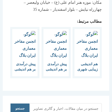
مکان: موزه هنر امام علی (ع) – خیابان ولیعصر –
چهارراه نیایش – بلوار اسفندیار – شماره 35
مطالب مرتبط:
هم اندیشی
پیش درآمدی
پیش درآمدی
زیبایی شهری
بر هم اندیشی
بر هم اندیشی
“شهرسازی و
“مهاجرت و
برنامه ریزی
فقر شهری”
شهری و
منطقه ای در
ایران”
جستجو
جستجو