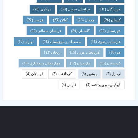
هرمزگان
(31)
خراسان جنوبی
(30)
مرکزی
(26)
کرمان
(26)
همدان
(23)
گیلان
(23)
قزوین
(22)
خوزستان
(20)
گلستان
(20)
خراسان شمالی
(20)
خراسان رضوی
(18)
سیستان و بلوچستان
(18)
تهران
(17)
قم
(16)
آذربایجان غربی
(15)
زنجان
(13)
کردستان
(13)
مازندران
(12)
چهارمحال و بختیاری
(10)
اردبیل
(7)
بوشهر
(6)
کرمانشاه
(5)
لرستان
(4)
کهکیلویه و بویراحمد
(3)
فارس
(3)