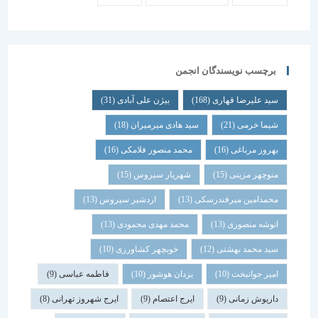
برچسب نویسندگان انجمن
سید علیرضا قهاری
(168)
بیژن علی آبادی
(31)
شیما خرمی
(21)
سید هادی میرمیران
(18)
بهروز مرباغی
(16)
محمد منصور فلامکی
(16)
منوچهر مزینی
(15)
شهریار سیروس
(15)
محمدامین میرفندرسکی
(13)
اردشیر سیروس
(13)
انوشه منصوری
(13)
محمد مهدی محمودی
(13)
سید محمد بهشتی
(12)
خوبچهر کشاورزی
(10)
امیر جوانبخت
(10)
یزدان هوشور
(10)
فاطمه عباسی
(9)
داریوش زمانی
(9)
ایرج اعتصام
(9)
ایرج شهروز تهرانی
(8)