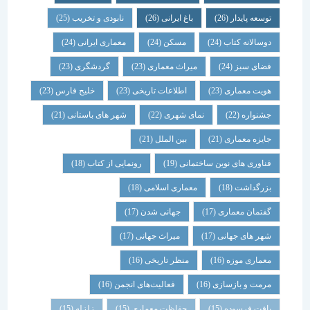
توسعه پایدار
(26)
باغ ایرانی
(26)
نابودی و تخریب
(25)
دوسالانه کتاب
(24)
مسکن
(24)
معماری ایرانی
(24)
فضای سبز
(24)
میراث معماری
(23)
گردشگری
(23)
هویت معماری
(23)
اطلاعات تاریخی
(23)
خلیج فارس
(23)
جشنواره
(22)
نمای شهری
(22)
شهر های باستانی
(21)
جایزه معماری
(21)
بین الملل
(21)
فناوری های نوین ساختمانی
(19)
رونمایی از کتاب
(18)
بزرگداشت
(18)
معماری اسلامی
(18)
گفتمان معماری
(17)
جهانی شدن
(17)
شهر های جهانی
(17)
میراث جهانی
(17)
معماری موزه
(16)
منظر تاریخی
(16)
مرمت و بازسازی
(16)
فعالیت‌های انجمن
(16)
بافت فرسوده
(15)
حفاظت معماری
(15)
زلزله
(15)