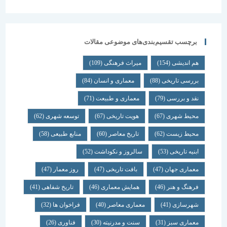
برچسب تقسیم‌بندی‌های موضوعی مقالات
هم اندیشی
(154)
میراث فرهنگی
(109)
بررسی تاریخی
(88)
معماری و انسان
(84)
نقد و بررسی
(79)
معماری و طبیعت
(71)
محیط شهری
(67)
هویت تاریخی
(67)
توسعه شهری
(62)
محیط زیست
(62)
تاریخ معاصر
(60)
منابع طبیعی
(58)
ابنیه تاریخی
(53)
سالروز و نکوداشت
(52)
معماری جهان
(47)
بافت تاریخی
(47)
روز معمار
(47)
فرهنگ و هنر
(46)
همایش معماری
(46)
تاریخ شفاهی
(41)
شهرسازی
(41)
معماری معاصر
(40)
فراخوان ها
(32)
معماری سبز
(31)
سنت و مدرنیته
(30)
فناوری
(26)