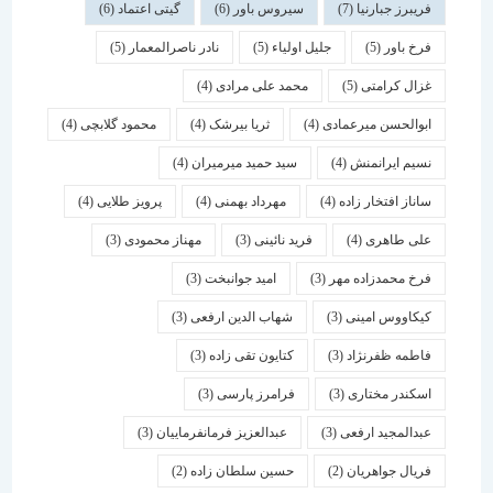
فریبرز جبارنیا
(7)
سیروس باور
(6)
گیتی اعتماد
(6)
فرخ باور
(5)
جلیل اولیاء
(5)
نادر ناصرالمعمار
(5)
غزال کرامتی
(5)
محمد علی مرادی
(4)
ابوالحسن میرعمادی
(4)
ثریا بیرشک
(4)
محمود گلابچی
(4)
نسیم ایرانمنش
(4)
سید حمید میرمیران
(4)
ساناز افتخار زاده
(4)
مهرداد بهمنی
(4)
پرویز طلایی
(4)
علی طاهری
(4)
فرید نائینی
(3)
مهناز محمودی
(3)
فرخ محمدزاده مهر
(3)
امید جوانبخت
(3)
کیکاووس امینی
(3)
شهاب الدین ارفعی
(3)
فاطمه ظفرنژاد
(3)
کتایون تقی زاده
(3)
اسكندر مختاری
(3)
فرامرز پارسی
(3)
عبدالمجید ارفعی
(3)
عبدالعزیز فرمانفرماییان
(3)
فریال جواهریان
(2)
حسین سلطان زاده
(2)