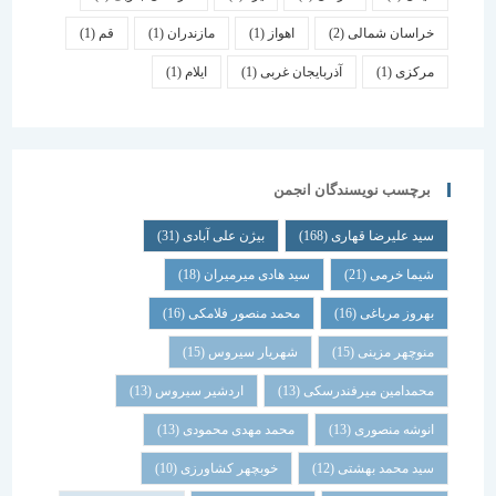
خراسان شمالی
(2)
اهواز
(1)
مازندران
(1)
قم
(1)
مرکزی
(1)
آذربایجان غربی
(1)
ایلام
(1)
برچسب نویسندگان انجمن
سید علیرضا قهاری
(168)
بیژن علی آبادی
(31)
شیما خرمی
(21)
سید هادی میرمیران
(18)
بهروز مرباغی
(16)
محمد منصور فلامکی
(16)
منوچهر مزینی
(15)
شهریار سیروس
(15)
محمدامین میرفندرسکی
(13)
اردشیر سیروس
(13)
انوشه منصوری
(13)
محمد مهدی محمودی
(13)
سید محمد بهشتی
(12)
خوبچهر کشاورزی
(10)