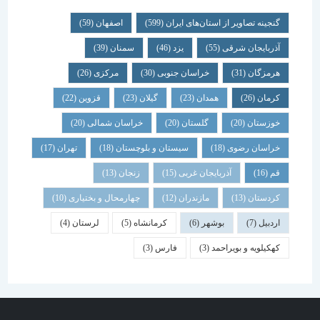
گنجینه تصاویر از استان‌های ایران
(599)
اصفهان
(59)
آذربایجان شرقی
(55)
یزد
(46)
سمنان
(39)
هرمزگان
(31)
خراسان جنوبی
(30)
مرکزی
(26)
کرمان
(26)
همدان
(23)
گیلان
(23)
قزوین
(22)
خوزستان
(20)
گلستان
(20)
خراسان شمالی
(20)
خراسان رضوی
(18)
سیستان و بلوچستان
(18)
تهران
(17)
قم
(16)
آذربایجان غربی
(15)
زنجان
(13)
کردستان
(13)
مازندران
(12)
چهارمحال و بختیاری
(10)
اردبیل
(7)
بوشهر
(6)
کرمانشاه
(5)
لرستان
(4)
کهکیلویه و بویراحمد
(3)
فارس
(3)