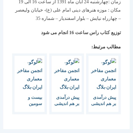
زمان :‌چهارشنبه 24 آبان ماه 1391 از ساعت 16 الی 19
مکان :‌ موزه هنرهای دینی امام علی (ع)- خیابان ولیعصر
– چهارراه نیایش – بلوار اسفندیار – شماره 35
توزیع کتاب راس ساعت 16 انجام می شود
مطالب مرتبط:
پیش درآمدی
پیش درآمدی
بیست و
بر هم اندیشی
بر هم اندیشی
سومین
12 مرداد ماه-
“خرد شهر”
گفتمان هنر و
مردم شناسی
معماری
فرهنگی
“پیش
درآمدی بر هم