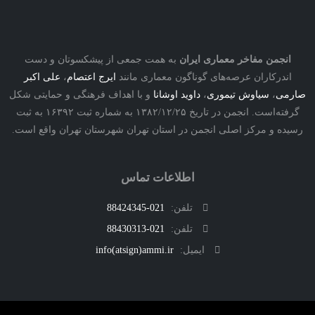
نجمن مفاخر معماری ایران
به همت جمعی از پیشکسوتان و دست
درکاران عرصه‌های گوناگون معماری مانند
ایرج اعتصام
،
علی اکبر
ی
،
سیاوش تیموری
،
داوید اوشانا
و با اهداف فرهنگی و حمایتی شکل
گرفته‌است. انجمن در تاریخ ۱۳۸۲/۱۲/۲۵ به شماره ثبت ۱۶۳۹۲ به ثبت
ه و مرکز اصلی انجمن در استان تهران شهرستان تهران واقع است.
اطلاعات تماس
تلفن:
021-88424345
تلفن:
021-88430313
ایمیل:
info(atsign)ammi.ir