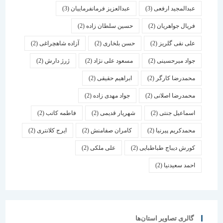
عبدالمجید ارفعی
(3)
عبدالعزیز فرمانفرماییان
(3)
فریال جواهریان
(2)
حسین سلطان زاده
(2)
علی نقی گلریز
(2)
حسن بلخاری
(2)
آزاده شاهچراغی
(2)
جواد میرحسینی
(2)
مسعود علی نژاد
(2)
ژرژ دارش
(2)
محمدرضا کارگر
(2)
ابراهیم حقیقی
(2)
محمدرضا اصلانی
(2)
جواد مهدی زاده
(2)
اسماعیل جنتی
(2)
شهریار قدیمی
(2)
فاطمه کاتب
(2)
محمدکریم پیرنیا
(2)
کامران صفامنش
(2)
ایرج کلانتری
(2)
کورش دیباج طباطبایی
(2)
علی ملکی
(2)
احمد سعیدنیا
(2)
گالری تصاویر استان‌ها