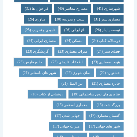
شهرسازی
(41)
معماری معاصر
(40)
فراخوان ها
(32)
معماری سبز
(31)
سنت و مدرنیته
(30)
فناوری
(26)
توسعه پایدار
(26)
باغ ایرانی
(26)
نابودی و تخریب
(25)
دوسالانه کتاب
(24)
مسکن
(24)
معماری ایرانی
(24)
فضای سبز
(24)
میراث معماری
(23)
گردشگری
(23)
هویت معماری
(23)
اطلاعات تاریخی
(23)
خلیج فارس
(23)
جشنواره
(22)
نمای شهری
(22)
شهر های باستانی
(21)
جایزه معماری
(21)
بین الملل
(21)
فناوری های نوین ساختمانی
(19)
رونمایی از کتاب
(18)
بزرگداشت
(18)
معماری اسلامی
(18)
گفتمان معماری
(17)
جهانی شدن
(17)
شهر های جهانی
(17)
میراث جهانی
(17)