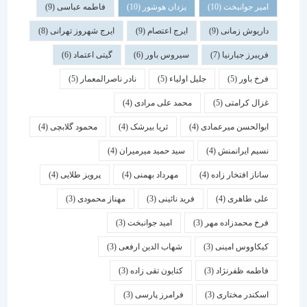
امیر جوانبخت
(10)
یزدان هوشور
(10)
فاطمه عباسی
(9)
داریوش زمانی
(9)
ایرج اعتصام
(9)
ایرج شهروز تهرانی
(8)
فریبرز جبارنیا
(7)
سیروس باور
(6)
گیتی اعتماد
(6)
فرخ باور
(5)
جلیل اولیاء
(5)
نادر ناصرالمعمار
(5)
غزال کرامتی
(5)
محمد علی مرادی
(4)
ابوالحسن میرعمادی
(4)
ثریا بیرشک
(4)
محمود گلابچی
(4)
نسیم ایرانمنش
(4)
سید حمید میرمیران
(4)
ساناز افتخار زاده
(4)
مهرداد بهمنی
(4)
پرویز طلایی
(4)
علی طاهری
(4)
فرید نائینی
(3)
مهناز محمودی
(3)
فرخ محمدزاده مهر
(3)
امید جوانبخت
(3)
کیکاووس امینی
(3)
شهاب الدین ارفعی
(3)
فاطمه ظفرنژاد
(3)
کتایون تقی زاده
(3)
اسكندر مختاری
(3)
فرامرز پارسی
(3)