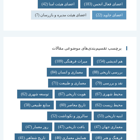
اعضای فعال انجمن
(183)
اعضای هیئت امنا
(42)
اعضای جاوید
(22)
اعضای هیئت مدیره و بازرسان
(7)
برچسب تقسیم‌بندی‌های موضوعی مقالات
هم اندیشی
(154)
میراث فرهنگی
(109)
بررسی تاریخی
(88)
معماری و انسان
(84)
نقد و بررسی
(79)
معماری و طبیعت
(71)
محیط شهری
(67)
هویت تاریخی
(67)
توسعه شهری
(62)
محیط زیست
(62)
تاریخ معاصر
(60)
منابع طبیعی
(58)
ابنیه تاریخی
(53)
سالروز و نکوداشت
(52)
معماری جهان
(47)
بافت تاریخی
(47)
روز معمار
(47)
فرهنگ و هنر
(46)
همایش معماری
(46)
تاریخ شفاهی
(41)