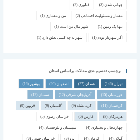
جهانی شدن
(3)
فناوری
(2)
معمار و مسئولیت اجتماعی
(2)
من و معماری
(1)
تنها یک زمین
(1)
شهر مال من است
(1)
اگر شهردار بودم
(1)
شهر به چه کسی تعلق دارد
(1)
برچسب تقسیم‌بندی مقالات براساس استان
تهران
(146)
همدان
(27)
اصفهان
(20)
بوشهر
(16)
خوزستان
(15)
آذربایجان شرقی
(12)
سمنان
(12)
کردستان
(11)
کرمانشاه
(9)
گلستان
(9)
قزوین
(9)
هرمزگان
(8)
فارس
(6)
خراسان رضوی
(5)
چهارمحال و بختیاری
(4)
سیستان و بلوچستان
(4)
گیلان
(4)
کرمان
(4)
یزد
(3)
خراسان جنوبی
(3)