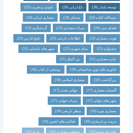
توسعه پایدار
(26)
باغ ایرانی
(26)
نابودی و تخریب
(25)
دوسالانه کتاب
(24)
مسکن
(24)
معماری ایرانی
(24)
فضای سبز
(24)
میراث معماری
(23)
گردشگری
(23)
هویت معماری
(23)
اطلاعات تاریخی
(23)
خلیج فارس
(23)
جشنواره
(22)
نمای شهری
(22)
شهر های باستانی
(21)
جایزه معماری
(21)
بین الملل
(21)
فناوری های نوین ساختمانی
(19)
رونمایی از کتاب
(18)
بزرگداشت
(18)
معماری اسلامی
(18)
گفتمان معماری
(17)
جهانی شدن
(17)
شهر های جهانی
(17)
میراث جهانی
(17)
معماری موزه
(16)
منظر تاریخی
(16)
مرمت و بازسازی
(16)
فعالیت‌های انجمن
(16)
بافت فرسوده
(15)
حفاظت معماری
(15)
زلزله
(15)