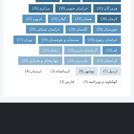
هرمزگان
(31)
خراسان جنوبی
(30)
مرکزی
(26)
کرمان
(26)
همدان
(23)
گیلان
(23)
قزوین
(22)
خوزستان
(20)
گلستان
(20)
خراسان شمالی
(20)
خراسان رضوی
(18)
سیستان و بلوچستان
(18)
تهران
(17)
قم
(16)
آذربایجان غربی
(15)
زنجان
(13)
کردستان
(13)
مازندران
(12)
چهارمحال و بختیاری
(10)
اردبیل
(7)
بوشهر
(6)
کرمانشاه
(5)
لرستان
(4)
کهکیلویه و بویراحمد
(3)
فارس
(3)