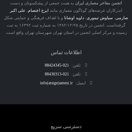
نجمن مفاخر معماری ایران
به همت جمعی از پیشکسوتان و دست
درکاران عرصه‌های گوناگون معماری مانند
ایرج اعتصام
،
علی اکبر
ی
،
سیاوش تیموری
،
داوید اوشانا
و با اهداف فرهنگی و حمایتی شکل
گرفته‌است. انجمن در تاریخ ۱۳۸۲/۱۲/۲۵ به شماره ثبت ۱۶۳۹۲ به ثبت
ه و مرکز اصلی انجمن در استان تهران شهرستان تهران واقع است.
اطلاعات تماس
تلفن:
021-88424345
تلفن:
021-88430313
ایمیل:
info(atsign)ammi.ir
دسترسی سریع