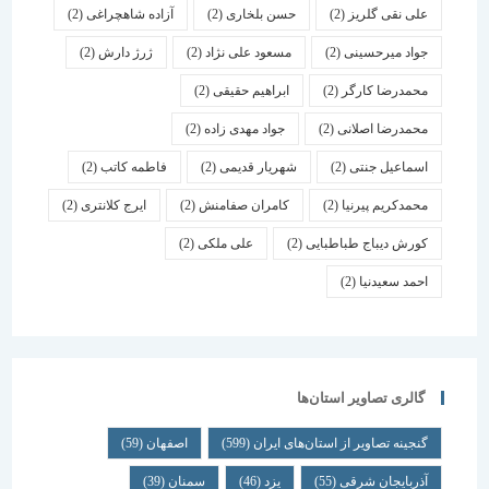
علی نقی گلریز
(2)
حسن بلخاری
(2)
آزاده شاهچراغی
(2)
جواد میرحسینی
(2)
مسعود علی نژاد
(2)
ژرژ دارش
(2)
محمدرضا کارگر
(2)
ابراهیم حقیقی
(2)
محمدرضا اصلانی
(2)
جواد مهدی زاده
(2)
اسماعیل جنتی
(2)
شهریار قدیمی
(2)
فاطمه کاتب
(2)
محمدکریم پیرنیا
(2)
کامران صفامنش
(2)
ایرج کلانتری
(2)
کورش دیباج طباطبایی
(2)
علی ملکی
(2)
احمد سعیدنیا
(2)
گالری تصاویر استان‌ها
گنجینه تصاویر از استان‌های ایران
(599)
اصفهان
(59)
آذربایجان شرقی
(55)
یزد
(46)
سمنان
(39)