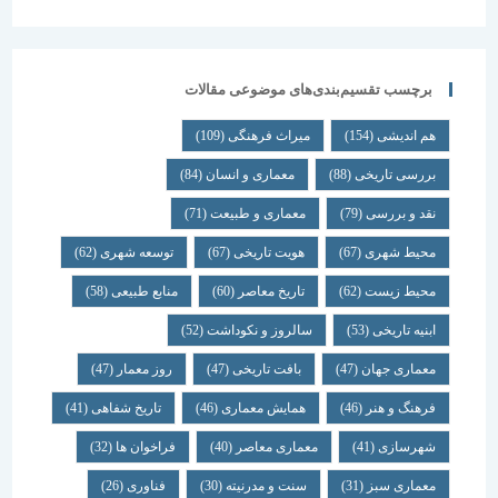
برچسب تقسیم‌بندی‌های موضوعی مقالات
هم اندیشی
(154)
میراث فرهنگی
(109)
بررسی تاریخی
(88)
معماری و انسان
(84)
نقد و بررسی
(79)
معماری و طبیعت
(71)
محیط شهری
(67)
هویت تاریخی
(67)
توسعه شهری
(62)
محیط زیست
(62)
تاریخ معاصر
(60)
منابع طبیعی
(58)
ابنیه تاریخی
(53)
سالروز و نکوداشت
(52)
معماری جهان
(47)
بافت تاریخی
(47)
روز معمار
(47)
فرهنگ و هنر
(46)
همایش معماری
(46)
تاریخ شفاهی
(41)
شهرسازی
(41)
معماری معاصر
(40)
فراخوان ها
(32)
معماری سبز
(31)
سنت و مدرنیته
(30)
فناوری
(26)