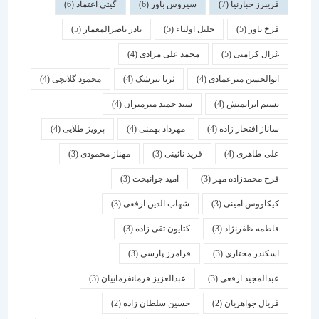
فریبرز جبارنیا
(7)
سیروس باور
(6)
گیتی اعتماد
(6)
فرخ باور
(5)
جلیل اولیاء
(5)
نادر ناصرالمعمار
(5)
غزال کرامتی
(5)
محمد علی مرادی
(4)
ابوالحسن میرعمادی
(4)
ثریا بیرشک
(4)
محمود گلابچی
(4)
نسیم ایرانمنش
(4)
سید حمید میرمیران
(4)
ساناز افتخار زاده
(4)
مهرداد بهمنی
(4)
پرویز طلایی
(4)
علی طاهری
(4)
فرید نائینی
(3)
مهناز محمودی
(3)
فرخ محمدزاده مهر
(3)
امید جوانبخت
(3)
کیکاووس امینی
(3)
شهاب الدین ارفعی
(3)
فاطمه ظفرنژاد
(3)
کتایون تقی زاده
(3)
اسكندر مختاری
(3)
فرامرز پارسی
(3)
عبدالمجید ارفعی
(3)
عبدالعزیز فرمانفرماییان
(3)
فریال جواهریان
(2)
حسین سلطان زاده
(2)