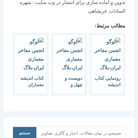
تدوین و آماده سازی برای انتشار در وب سایت : شهره
السادات عربشاهی
مطالب مرتبط:
رونمایی کتاب
دویست و
کتاب اندیشه
اندیشه
چهل و
معماران
معماران
چهارمین
معاصر ایران
معاصر ایرانی
گفتمان هنر و
رونمایی شد
معماری آیین
– شاسا
رونمایی و
امضاء کتاب
اندیشه
معماران
جستجو
جستجو
معاصر ایران