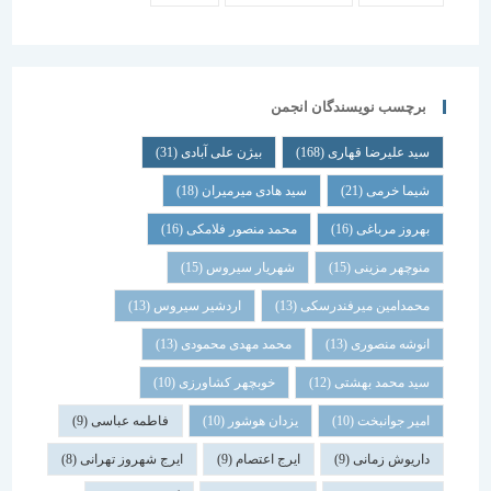
برچسب نویسندگان انجمن
سید علیرضا قهاری
(168)
بیژن علی آبادی
(31)
شیما خرمی
(21)
سید هادی میرمیران
(18)
بهروز مرباغی
(16)
محمد منصور فلامکی
(16)
منوچهر مزینی
(15)
شهریار سیروس
(15)
محمدامین میرفندرسکی
(13)
اردشیر سیروس
(13)
انوشه منصوری
(13)
محمد مهدی محمودی
(13)
سید محمد بهشتی
(12)
خوبچهر کشاورزی
(10)
امیر جوانبخت
(10)
یزدان هوشور
(10)
فاطمه عباسی
(9)
داریوش زمانی
(9)
ایرج اعتصام
(9)
ایرج شهروز تهرانی
(8)