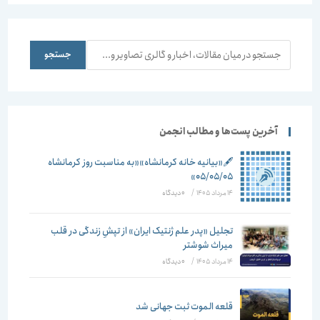
جستجو
جستجو
آخرین پست‌ها و مطالب انجمن
🖋️«بیانیه خانه کرمانشاه»«به مناسبت روز کرمانشاه
۰۵/۰۵/۰۵»
14 مرداد 1405
/
۰ دیدگاه
تجلیل «پدر علم ژنتیک ایران» از تپشِ زندگی در قلب
میراث شوشتر
14 مرداد 1405
/
۰ دیدگاه
قلعه الموت ثبت جهانی شد