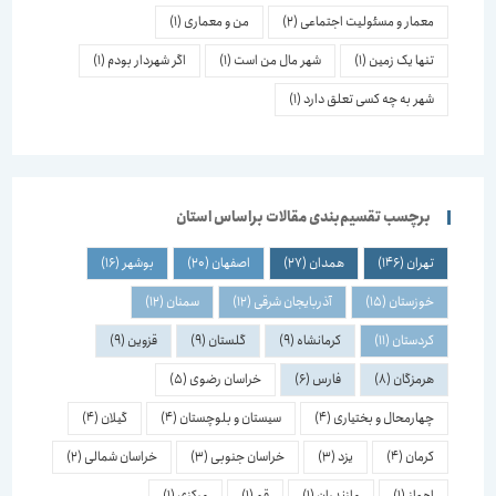
معمار و مسئولیت اجتماعی
(2)
من و معماری
(1)
تنها یک زمین
(1)
شهر مال من است
(1)
اگر شهردار بودم
(1)
شهر به چه کسی تعلق دارد
(1)
برچسب تقسیم‌بندی مقالات براساس استان
تهران
(146)
همدان
(27)
اصفهان
(20)
بوشهر
(16)
خوزستان
(15)
آذربایجان شرقی
(12)
سمنان
(12)
کردستان
(11)
کرمانشاه
(9)
گلستان
(9)
قزوین
(9)
هرمزگان
(8)
فارس
(6)
خراسان رضوی
(5)
چهارمحال و بختیاری
(4)
سیستان و بلوچستان
(4)
گیلان
(4)
کرمان
(4)
یزد
(3)
خراسان جنوبی
(3)
خراسان شمالی
(2)
اهواز
(1)
مازندران
(1)
قم
(1)
مرکزی
(1)