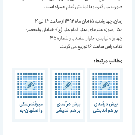
صورت می گیرد و با نمایش فیلم همراه است.
زمان:چهارشنبه 15 آبان ماه 1392 از ساعت 16 الی19
مکان:موزه هنرهای دینی امام علی(ع )-خیابان ولیعصر-
چهارراه نیایش -بلوار اسفندیار-شماره 35
کتاب راس ساعت 16 توزیع می گردد.
مطالب مرتبط:
پیش درآمدی
پیش درآمدی
میرفندرسکی
بر هم اندیشی
بر هم اندیشی
و اصفهان-به
“تجربه
“تجربه ای در
بهانه روز
تهران”
روند پایداری”
گفتمان هنر و
معماری