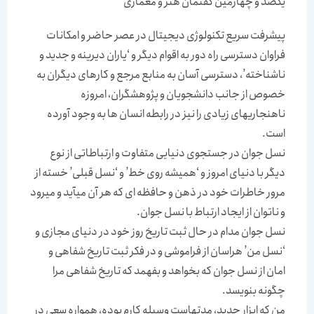
یکصد و چهارمین گفتمان هنر و معماری
پیشرفت سريع تکنولوژی دیجيتال در عصر حاضر و امکانات
فراوان دسترسی راه دور به اقوام ديگر و ‘ياران ديرينه و جديد و
ناشناخته’، دسترسی آسان به منابع مرجع و کارهای ديگران به
خصوص از جانب دانشجويان و پژوهشگران، امروزه
ناهنجاريهای زيادی را نيز در رابطه انسان ها به وجود آورده
است.
نسل جوان در جستجوی دنيايی متفاوت و ارتباطاتی از نوع
ديگر با دنيای امروز و ‘هميشه روی خط’ و ‘نسل قبلی’ خسته از
مرور خاطرات خود در ذهن و حافظه ای که هر آن ميآيد و ميرود
و ناتوان از ايجاد ارتباط با نسل جوان.
نسل جوان مدام در حال ثبت تاريخ روز خود در دنيای مجازی و
‘نسل من’ هراسان از فراموشی و در فکر ثبت تاريخ شفاهی و
امان از نسل جوان که بخواهد و بفهمد که تاريخ شفاهی مرا
چگونه بنويسد.
من که ابزار جديد، مدتهاست وسيله کارم بوده، همواره سعی در