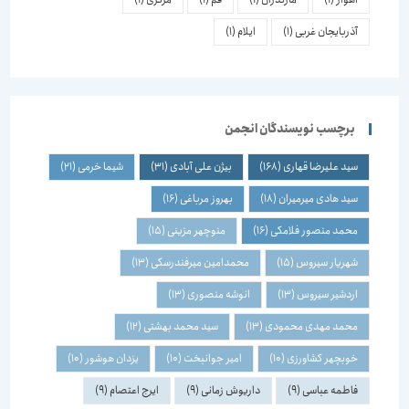
آذربایجان غربی
(1)
ایلام
(1)
برچسب نویسندگان انجمن
سید علیرضا قهاری
(168)
بیژن علی آبادی
(31)
شیما خرمی
(21)
سید هادی میرمیران
(18)
بهروز مرباغی
(16)
محمد منصور فلامکی
(16)
منوچهر مزینی
(15)
شهریار سیروس
(15)
محمدامین میرفندرسکی
(13)
اردشیر سیروس
(13)
انوشه منصوری
(13)
محمد مهدی محمودی
(13)
سید محمد بهشتی
(12)
خوبچهر کشاورزی
(10)
امیر جوانبخت
(10)
یزدان هوشور
(10)
فاطمه عباسی
(9)
داریوش زمانی
(9)
ایرج اعتصام
(9)