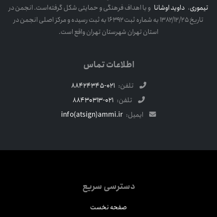
تیموری
،
داوید اوشانا
و با اهداف فرهنگی و حمایتی شکل گرفته‌است. انجمن در
تاریخ ۱۳۸۲/۱۲/۲۵ به شماره ثبت ۱۶۳۹۲ به ثبت رسیده و مرکز اصلی انجمن در
استان تهران شهرستان تهران واقع است.
اطلاعات تماس
تلفن:
021-88424345
تلفن:
021-88430313
ایمیل:
info(atsign)ammi.ir
دسترسی سریع
صفحه نخست