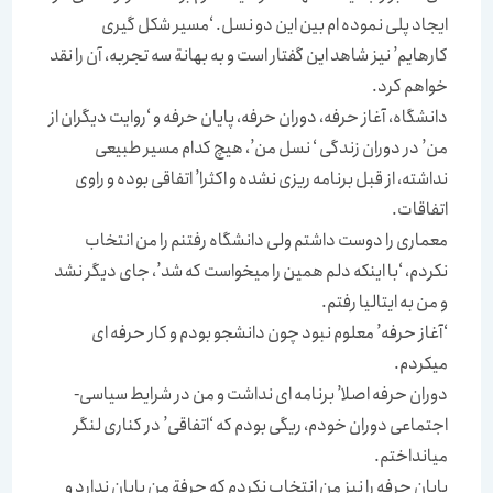
ايجاد پلی نموده ام بين اين دو نسل. ‘مسير شکل گيری
کارهايم’ نيز شاهد اين گفتار است و به بهانة سه تجربه، آن را نقد
خواهم کرد.
دانشگاه، آغاز حرفه، دوران حرفه، پايان حرفه و ‘روايت ديگران از
من’ در دوران زندگی ‘ نسل من’، هيچ کدام مسير طبيعی
نداشته، از قبل برنامه ريزی نشده و اکثرا’ اتفاقی بوده و راوی
اتفاقات.
معماری را دوست داشتم ولی دانشگاه رفتنم را من انتخاب
نکردم، ‘با اينکه دلم همين را ميخواست که شد’، جای ديگر نشد
و من به ايتاليا رفتم.
‘آغاز حرفه’ معلوم نبود چون دانشجو بودم و کار حرفه ای
ميکردم.
دوران حرفه اصلا’ برنامه ای نداشت و من در شرايط سياسی-
اجتماعی دوران خودم، ريگی بودم که ‘اتفاقی’ در کناری لنگر
ميانداختم.
پايان حرفه را نيز من انتخاب نکردم که حرفة من پايان ندارد و