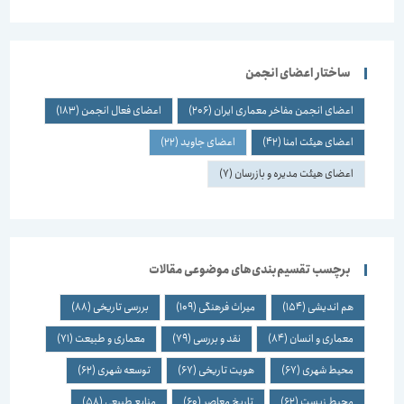
ساختار اعضای انجمن
اعضای انجمن مفاخر معماری ایران
(206)
اعضای فعال انجمن
(183)
اعضای هیئت امنا
(42)
اعضای جاوید
(22)
اعضای هیئت مدیره و بازرسان
(7)
برچسب تقسیم‌بندی‌های موضوعی مقالات
هم اندیشی
(154)
میراث فرهنگی
(109)
بررسی تاریخی
(88)
معماری و انسان
(84)
نقد و بررسی
(79)
معماری و طبیعت
(71)
محیط شهری
(67)
هویت تاریخی
(67)
توسعه شهری
(62)
محیط زیست
(62)
تاریخ معاصر
(60)
منابع طبیعی
(58)