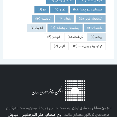
خراسان شمالی
(20)
خراسان رضوی
(18)
سیستان و بلوچستان
(18)
تهران
(17)
قم
(16)
آذربایجان غربی
(15)
زنجان
(13)
کردستان
(13)
مازندران
(12)
چهارمحال و بختیاری
(10)
اردبیل
(7)
بوشهر
(6)
کرمانشاه
(5)
لرستان
(4)
کهکیلویه و بویراحمد
(3)
فارس
(3)
انجمن مفاخر معماری ایران
به همت جمعی از پیشکسوتان و دست اندرکاران
عرصه‌های گوناگون معماری مانند
ایرج اعتصام
،
علی اکبر صارمی
،
سیاوش