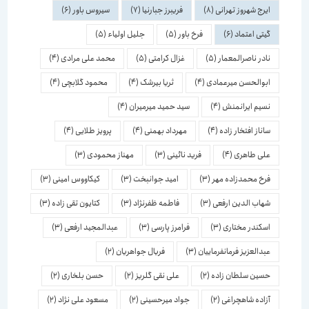
ایرج شهروز تهرانی
(8)
فریبرز جبارنیا
(7)
سیروس باور
(6)
گیتی اعتماد
(6)
فرخ باور
(5)
جلیل اولیاء
(5)
نادر ناصرالمعمار
(5)
غزال کرامتی
(5)
محمد علی مرادی
(4)
ابوالحسن میرعمادی
(4)
ثریا بیرشک
(4)
محمود گلابچی
(4)
نسیم ایرانمنش
(4)
سید حمید میرمیران
(4)
ساناز افتخار زاده
(4)
مهرداد بهمنی
(4)
پرویز طلایی
(4)
علی طاهری
(4)
فرید نائینی
(3)
مهناز محمودی
(3)
فرخ محمدزاده مهر
(3)
امید جوانبخت
(3)
کیکاووس امینی
(3)
شهاب الدین ارفعی
(3)
فاطمه ظفرنژاد
(3)
کتایون تقی زاده
(3)
اسكندر مختاری
(3)
فرامرز پارسی
(3)
عبدالمجید ارفعی
(3)
عبدالعزیز فرمانفرماییان
(3)
فریال جواهریان
(2)
حسین سلطان زاده
(2)
علی نقی گلریز
(2)
حسن بلخاری
(2)
آزاده شاهچراغی
(2)
جواد میرحسینی
(2)
مسعود علی نژاد
(2)