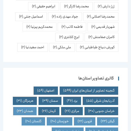
ژرژ دارش
(2)
محمدرضا کارگر
(2)
ابراهیم حقیقی
(2)
محمدرضا اصلانی
(2)
جواد مهدی زاده
(2)
اسماعیل جنتی
(2)
شهریار قدیمی
(2)
فاطمه کاتب
(2)
محمدکریم پیرنیا
(2)
کامران صفامنش
(2)
ایرج کلانتری
(2)
کورش دیباج طباطبایی
(2)
علی ملکی
(2)
احمد سعیدنیا
(2)
گالری تصاویر استان‌ها
گنجینه تصاویر از استان‌های ایران
(599)
اصفهان
(59)
آذربایجان شرقی
(55)
یزد
(46)
سمنان
(39)
هرمزگان
(31)
خراسان جنوبی
(30)
مرکزی
(26)
کرمان
(26)
همدان
(23)
گیلان
(23)
قزوین
(22)
خوزستان
(20)
گلستان
(20)