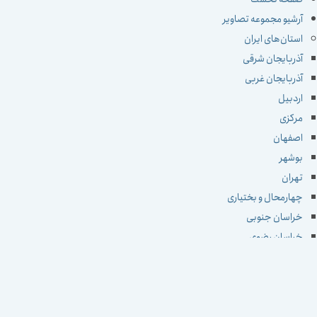
آرشیو مجموعه تصاویر
استان‌های ایران
آذربایجان شرقی
آذربایجان غربی
اردبیل
مرکزی
اصفهان
بوشهر
تهران
چهارمحال و بختیاری
خراسان جنوبی
خراسان رضوی
خراسان شمالی
خوزستان
زنجان
سمنان