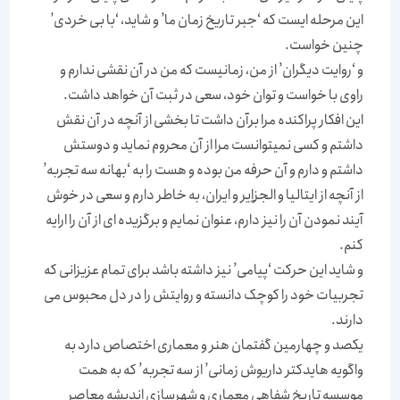
اين مرحله ايست که ‘جبر تاريخ زمان ما’ و شايد، ‘با بی خردی’
چنين خواست.
و ‘روايت ديگران’ از من، زمانيست که من در آن نقشی ندارم و
راوی با خواست و توان خود، سعی در ثبت آن خواهد داشت.
اين افکار پراکنده مرا برآن داشت تا بخشی از آنچه در آن نقش
داشتم و کسی نميتوانست مرا از آن محروم نمايد و دوستش
داشتم و دارم و آن حرفه من بوده و هست را به ‘بهانه سه تجربه’
از آنچه از ايتاليا و الجزاِير و ايران، به خاطر دارم و سعی در خوش
آيند نمودن آن را نيز دارم، عنوان نمايم و برگزيده ای از آن را ارايه
کنم.
و شايد اين حرکت ‘پيامی’ نيز داشته باشد برای تمام عزيزانی که
تجربيات خود را کوچک دانسته و روايتش را در دل محبوس می
دارند.
یکصد و چهارمین گفتمان هنر و معماری اختصاص دارد به
واگویه هایدکتر داریوش زمانی’ از سه تجربه’ که به همت
موسسه تاریخ شفاهی معماری و شهرسازی اندیشه معاصر