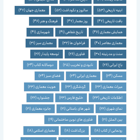
ابنیه تاریخی
(53)
سالروز و نکوداشت
(52)
معماری جهان
(47)
بافت تاریخی
(47)
روز معمار
(47)
فرهنگ و هنر
(46)
همایش معماری
(46)
تاریخ شفاهی
(41)
شهرسازی
(41)
معماری معاصر
(40)
فراخوان ها
(32)
معماری سبز
(31)
سنت و مدرنیته
(30)
فناوری
(26)
توسعه پایدار
(26)
باغ ایرانی
(26)
نابودی و تخریب
(25)
دوسالانه کتاب
(24)
مسکن
(24)
معماری ایرانی
(24)
فضای سبز
(24)
میراث معماری
(23)
گردشگری
(23)
هویت معماری
(23)
اطلاعات تاریخی
(23)
خلیج فارس
(23)
جشنواره
(22)
نمای شهری
(22)
شهر های باستانی
(21)
جایزه معماری
(21)
بین الملل
(21)
فناوری های نوین ساختمانی
(19)
رونمایی از کتاب
(18)
بزرگداشت
(18)
معماری اسلامی
(18)