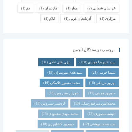
خراسان شمالی
(2)
اهواز
(1)
مازندران
(1)
قم
(1)
مرکزی
(1)
آذربایجان غربی
(1)
ایلام
(1)
برچسب نویسندگان انجمن
سید علیرضا قهاری
(168)
بیژن علی آبادی
(31)
شیما خرمی
(21)
سید هادی میرمیران
(18)
بهروز مرباغی
(16)
محمد منصور فلامکی
(16)
منوچهر مزینی
(15)
شهریار سیروس
(15)
محمدامین میرفندرسکی
(13)
اردشیر سیروس
(13)
انوشه منصوری
(13)
محمد مهدی محمودی
(13)
سید محمد بهشتی
(12)
خوبچهر کشاورزی
(10)