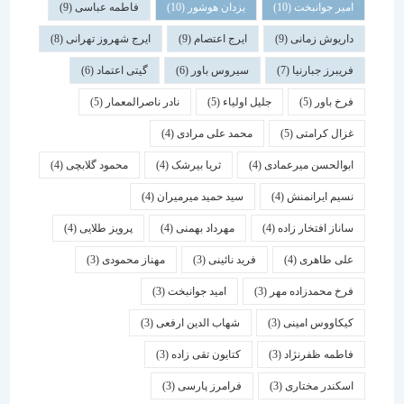
امیر جوانبخت
(10)
یزدان هوشور
(10)
فاطمه عباسی
(9)
داریوش زمانی
(9)
ایرج اعتصام
(9)
ایرج شهروز تهرانی
(8)
فریبرز جبارنیا
(7)
سیروس باور
(6)
گیتی اعتماد
(6)
فرخ باور
(5)
جلیل اولیاء
(5)
نادر ناصرالمعمار
(5)
غزال کرامتی
(5)
محمد علی مرادی
(4)
ابوالحسن میرعمادی
(4)
ثریا بیرشک
(4)
محمود گلابچی
(4)
نسیم ایرانمنش
(4)
سید حمید میرمیران
(4)
ساناز افتخار زاده
(4)
مهرداد بهمنی
(4)
پرویز طلایی
(4)
علی طاهری
(4)
فرید نائینی
(3)
مهناز محمودی
(3)
فرخ محمدزاده مهر
(3)
امید جوانبخت
(3)
کیکاووس امینی
(3)
شهاب الدین ارفعی
(3)
فاطمه ظفرنژاد
(3)
کتایون تقی زاده
(3)
اسكندر مختاری
(3)
فرامرز پارسی
(3)