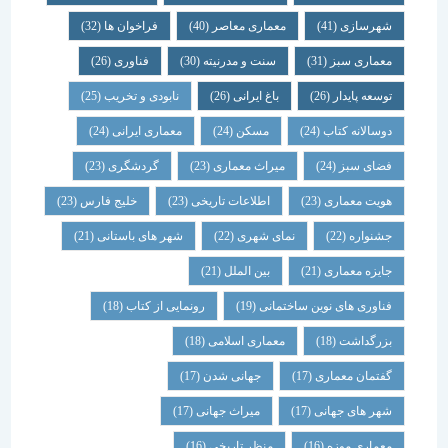
شهرسازی
(41)
معماری معاصر
(40)
فراخوان ها
(32)
معماری سبز
(31)
سنت و مدرنیته
(30)
فناوری
(26)
توسعه پایدار
(26)
باغ ایرانی
(26)
نابودی و تخریب
(25)
دوسالانه کتاب
(24)
مسکن
(24)
معماری ایرانی
(24)
فضای سبز
(24)
میراث معماری
(23)
گردشگری
(23)
هویت معماری
(23)
اطلاعات تاریخی
(23)
خلیج فارس
(23)
جشنواره
(22)
نمای شهری
(22)
شهر های باستانی
(21)
جایزه معماری
(21)
بین الملل
(21)
فناوری های نوین ساختمانی
(19)
رونمایی از کتاب
(18)
بزرگداشت
(18)
معماری اسلامی
(18)
گفتمان معماری
(17)
جهانی شدن
(17)
شهر های جهانی
(17)
میراث جهانی
(17)
معماری موزه
(16)
منظر تاریخی
(16)