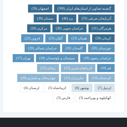
گنجینه تصاویر از استان‌های ایران
(599)
اصفهان
(59)
آذربایجان شرقی
(55)
یزد
(46)
سمنان
(39)
هرمزگان
(31)
خراسان جنوبی
(30)
مرکزی
(26)
کرمان
(26)
همدان
(23)
گیلان
(23)
قزوین
(22)
خوزستان
(20)
گلستان
(20)
خراسان شمالی
(20)
خراسان رضوی
(18)
سیستان و بلوچستان
(18)
تهران
(17)
قم
(16)
آذربایجان غربی
(15)
زنجان
(13)
کردستان
(13)
مازندران
(12)
چهارمحال و بختیاری
(10)
اردبیل
(7)
بوشهر
(6)
کرمانشاه
(5)
لرستان
(4)
کهکیلویه و بویراحمد
(3)
فارس
(3)