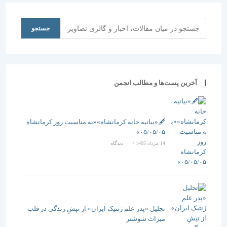
اندیشی رزن
“
جستجو
جستجو
آخرین پست‌ها و مطالب انجمن
🖋️«بیانیه خانه کرمانشاه»«به مناسبت روز کرمانشاه
۰۵/۰۵/۰۵»
14 مرداد 1405
/
۰ دیدگاه
تجلیل «پدر علم ژنتیک ایران» از تپشِ زندگی در قلب
میراث شوشتر