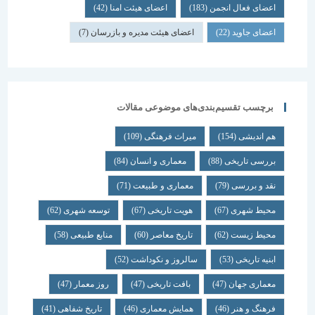
اعضای فعال انجمن
(183)
اعضای هیئت امنا
(42)
اعضای جاوید
(22)
اعضای هیئت مدیره و بازرسان
(7)
برچسب تقسیم‌بندی‌های موضوعی مقالات
هم اندیشی
(154)
میراث فرهنگی
(109)
بررسی تاریخی
(88)
معماری و انسان
(84)
نقد و بررسی
(79)
معماری و طبیعت
(71)
محیط شهری
(67)
هویت تاریخی
(67)
توسعه شهری
(62)
محیط زیست
(62)
تاریخ معاصر
(60)
منابع طبیعی
(58)
ابنیه تاریخی
(53)
سالروز و نکوداشت
(52)
معماری جهان
(47)
بافت تاریخی
(47)
روز معمار
(47)
فرهنگ و هنر
(46)
همایش معماری
(46)
تاریخ شفاهی
(41)