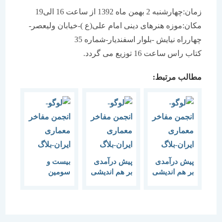
زمان:چهارشنبه 2 بهمن ماه 1392 از ساعت 16 الی19
مکان:موزه هنرهای دینی امام علی(ع )-خیابان ولیعصر-
چهارراه نیایش -بلوار اسفندیار-شماره 35
کتاب راس ساعت 16 توزیع می گردد.
مطالب مرتبط:
پیش درآمدی
پیش درآمدی
بیست و
بر هم اندیشی
بر هم اندیشی
سومین
12 مرداد ماه-
“خرد شهر”
گفتمان هنر و
مردم شناسی
معماری
فرهنگی
“پیش
درآمدی بر هم