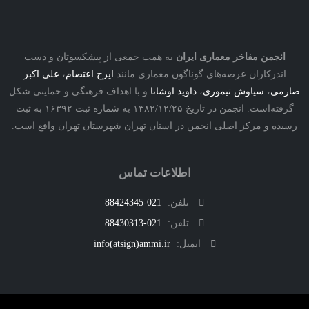
نجمن مفاخر معماری ایران
به همت جمعی از پیشکسوتان و دست
درکاران عرصه‌های گوناگون معماری مانند
ایرج اعتصام
،
علی اکبر
ی
،
سیاوش تیموری
،
داوید اوشانا
و با اهداف فرهنگی و حمایتی شکل
گرفته‌است. انجمن در تاریخ ۱۳۸۲/۱۲/۲۵ به شماره ثبت ۱۶۳۹۲ به ثبت
ه و مرکز اصلی انجمن در استان تهران شهرستان تهران واقع است.
اطلاعات تماس
تلفن:
021-88424345
تلفن:
021-88430313
ایمیل:
info(atsign)ammi.ir