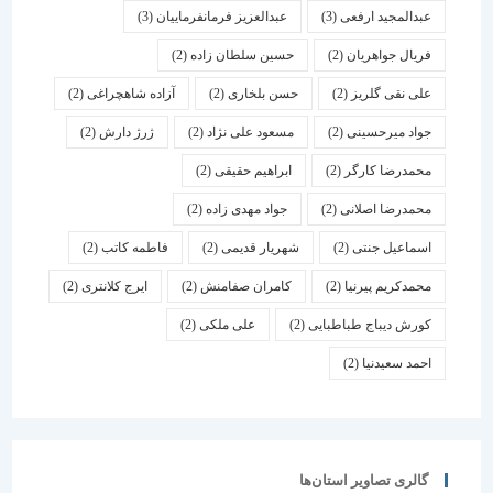
عبدالمجید ارفعی
(3)
عبدالعزیز فرمانفرماییان
(3)
فریال جواهریان
(2)
حسین سلطان زاده
(2)
علی نقی گلریز
(2)
حسن بلخاری
(2)
آزاده شاهچراغی
(2)
جواد میرحسینی
(2)
مسعود علی نژاد
(2)
ژرژ دارش
(2)
محمدرضا کارگر
(2)
ابراهیم حقیقی
(2)
محمدرضا اصلانی
(2)
جواد مهدی زاده
(2)
اسماعیل جنتی
(2)
شهریار قدیمی
(2)
فاطمه کاتب
(2)
محمدکریم پیرنیا
(2)
کامران صفامنش
(2)
ایرج کلانتری
(2)
کورش دیباج طباطبایی
(2)
علی ملکی
(2)
احمد سعیدنیا
(2)
گالری تصاویر استان‌ها