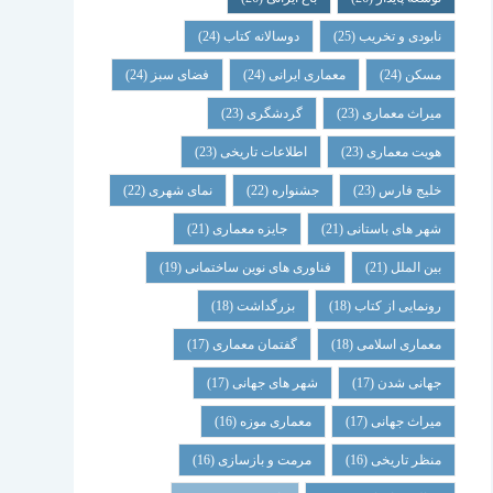
نابودی و تخریب
(25)
دوسالانه کتاب
(24)
مسکن
(24)
معماری ایرانی
(24)
فضای سبز
(24)
میراث معماری
(23)
گردشگری
(23)
هویت معماری
(23)
اطلاعات تاریخی
(23)
خلیج فارس
(23)
جشنواره
(22)
نمای شهری
(22)
شهر های باستانی
(21)
جایزه معماری
(21)
بین الملل
(21)
فناوری های نوین ساختمانی
(19)
رونمایی از کتاب
(18)
بزرگداشت
(18)
معماری اسلامی
(18)
گفتمان معماری
(17)
جهانی شدن
(17)
شهر های جهانی
(17)
میراث جهانی
(17)
معماری موزه
(16)
منظر تاریخی
(16)
مرمت و بازسازی
(16)