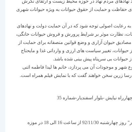
جودیت و رشد نهادهای مردم نهاد در حوزه محیط زیست و ارتقای نگرش
ای حفاظت و حمایت از حقوق حیوانات به ویژه حیوانات شهری
 به رعایت اصولی توجه شود که در آن حمایت دولت و نهادهای
نات، نظارت موثر بر شرایط پرورش و فروش حیوانات خانگی،
ادیق حیوان آزاری و وضع قوانین منصفانه برای حمایت از
 حیوانات، تغییر سیاست های ارزی و وارداتی غذا و مایحتاج
ز حیوانات بی سرپناه پیش بینی شده باشد.
شهر و موجودات آن می پردازد، خانم ها لیدا فاطمه اثنی
ارسا زرین سخن خواهند گفت که با نمایش فیلم همراه است.
رراه نیایش -بلوار اسفندیار-شماره 35
قسمت اول برنامه هم اندیشی تحت عنوان “شهر بی آزار” روز چهارشنبه 92/11/30 از ساعت 16 الی 18 در موزه