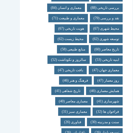
بررسی تاریخی
(88)
معماری و انسان
(84)
نقد و بررسی
(79)
معماری و طبیعت
(71)
محیط شهری
(67)
هویت تاریخی
(67)
توسعه شهری
(62)
محیط زیست
(62)
تاریخ معاصر
(60)
منابع طبیعی
(58)
ابنیه تاریخی
(53)
سالروز و نکوداشت
(52)
معماری جهان
(47)
بافت تاریخی
(47)
روز معمار
(47)
فرهنگ و هنر
(46)
همایش معماری
(46)
تاریخ شفاهی
(41)
شهرسازی
(41)
معماری معاصر
(40)
فراخوان ها
(32)
معماری سبز
(31)
سنت و مدرنیته
(30)
فناوری
(26)
توسعه پایدار
(26)
باغ ایرانی
(26)