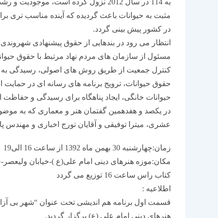
به 114 در سال 2012 نزول کرده است، مو
مثبت به حیوانات باعث گردیده که آینده مناسب تری بر
در کشور پیش بینی گردد.
انتظار می رود در بندهایی از حقوق پیشنهادی شهروندی
مسئول از سازمان های مردم نهاد مرتبط با حقوق حیوا
کنترل جمعیت از طریق روش های اصولی، رسیدگی به مص
حقوق حیوانات، ترویج برنامه های رسانه ای در حمایت از
حیوانات خانگی، ایجاد پناهگاه برای رسیدگی و حفاظت ا
در یکصد و هفدهمین گفتمان هنر و معماری که به موضوع 
عشری، میترا توفیقی و آقایان تورج اخباری و مهندس پ
زمان:چهارشنبه 30 بهمن ماه 1392 از ساعت 16 الی19
مکان:موزه هنرهای دینی امام علی(ع )-خیابان ولیعصر-چها
کتاب راس ساعت 16 توزیع می گردد
اطلاعیه :
هنرهای دینی امام علی (ع) برگزار گردید.