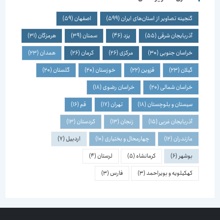
گنجینه تصاویر از استان‌های ایران
(599)
اصفهان
(59)
آذربایجان شرقی
(55)
یزد
(46)
سمنان
(39)
هرمزگان
(31)
خراسان جنوبی
(30)
مرکزی
(26)
کرمان
(26)
همدان
(23)
گیلان
(23)
قزوین
(22)
خوزستان
(20)
گلستان
(20)
خراسان شمالی
(20)
خراسان رضوی
(18)
سیستان و بلوچستان
(18)
تهران
(17)
قم
(16)
آذربایجان غربی
(15)
زنجان
(13)
کردستان
(13)
مازندران
(12)
چهارمحال و بختیاری
(10)
اردبیل
(7)
بوشهر
(6)
کرمانشاه
(5)
لرستان
(4)
کهکیلویه و بویراحمد
(3)
فارس
(3)