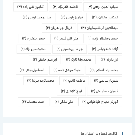
شهاب الدین ارفعی
(3)
فاطمه ظفرنژاد
(3)
کتایون تقی زاده
(3)
اسكندر مختاری
(3)
فرامرز پارسی
(3)
عبدالمجید ارفعی
(3)
عبدالعزیز فرمانفرماییان
(3)
فریال جواهریان
(2)
حسین سلطان زاده
(2)
علی نقی گلریز
(2)
حسن بلخاری
(2)
آزاده شاهچراغی
(2)
جواد میرحسینی
(2)
مسعود علی نژاد
(2)
ژرژ دارش
(2)
محمدرضا کارگر
(2)
ابراهیم حقیقی
(2)
محمدرضا اصلانی
(2)
جواد مهدی زاده
(2)
اسماعیل جنتی
(2)
شهریار قدیمی
(2)
فاطمه کاتب
(2)
محمدکریم پیرنیا
(2)
کامران صفامنش
(2)
ایرج کلانتری
(2)
کورش دیباج طباطبایی
(2)
علی ملکی
(2)
احمد سعیدنیا
(2)
گالری تصاویر استان‌ها