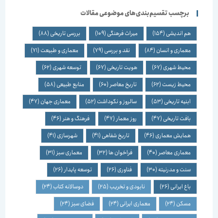
برچسب تقسیم‌بندی‌های موضوعی مقالات
هم اندیشی
(154)
میراث فرهنگی
(109)
بررسی تاریخی
(88)
معماری و انسان
(84)
نقد و بررسی
(79)
معماری و طبیعت
(71)
محیط شهری
(67)
هویت تاریخی
(67)
توسعه شهری
(62)
محیط زیست
(62)
تاریخ معاصر
(60)
منابع طبیعی
(58)
ابنیه تاریخی
(53)
سالروز و نکوداشت
(52)
معماری جهان
(47)
بافت تاریخی
(47)
روز معمار
(47)
فرهنگ و هنر
(46)
همایش معماری
(46)
تاریخ شفاهی
(41)
شهرسازی
(41)
معماری معاصر
(40)
فراخوان ها
(32)
معماری سبز
(31)
سنت و مدرنیته
(30)
فناوری
(26)
توسعه پایدار
(26)
باغ ایرانی
(26)
نابودی و تخریب
(25)
دوسالانه کتاب
(24)
مسکن
(24)
معماری ایرانی
(24)
فضای سبز
(24)