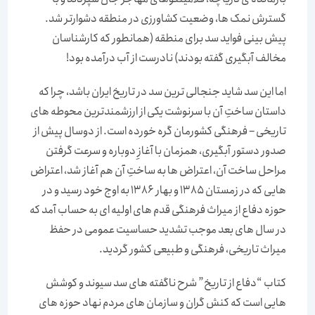
گسترش نمک ها، وضعیت کشاورزی در منطقه دشوارتر شد.
پیش بینی فواید سد برای منطقه (همانطور که کارشناسان
مخالف آبگیری گفته بودند) نادرست از آب درآمده بود!
اما این سد شاید جنجالی ترین سد در تاریخ ایران باشد، چرا که
داستان ساختِ آن با سرنوشت یکی از ارزشمندترین محوطه های
تاریخی – فرهنگی کشورمان گره خورده است. از دوسال پیش از
صدور دستور آبگیری، همزمان با آغازِ دوباره و سرعت گرفتن
مراحل ساخت آن، اعتراض ها به ساختِ آن هم آغاز شد، اعتراض
هایی که در زمستان 1385 و بهار 1386 به اوج خود رسید و در
حوزه دفاع از میراث فرهنگی قدم های اولیه ای به حساب آمد که
در سال های بعد موجب تشدید حساسیت عمومی در حفظ
میراث تاریخی، فرهنگی و طبیعی کشور گردید.
کتاب “دفاع از تاریخ” شرح ناگفته های سد سیوند و کوشش
هایی است که کنش گران و سازمان های مردم نهاد حوزه های