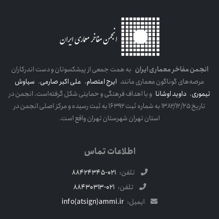
انجمن مفاخر معماری ایران
به همت جمعی از پیشکسوتان و دست اندرکاران
عرصه‌های گوناگون معماری مانند
ایرج اعتصام
،
علی اکبر صارمی
،
سیاوش
تیموری
،
داوید اوشانا
و با اهداف فرهنگی و حمایتی شکل گرفته‌است. انجمن در
تاریخ ۱۳۸۲/۱۲/۲۵ به شماره ثبت ۱۶۳۹۲ به ثبت رسیده و مرکز اصلی انجمن در
استان تهران شهرستان تهران واقع است.
اطلاعات تماس
تلفن:
021-88424345
تلفن:
021-88430313
ایمیل:
info(atsign)ammi.ir