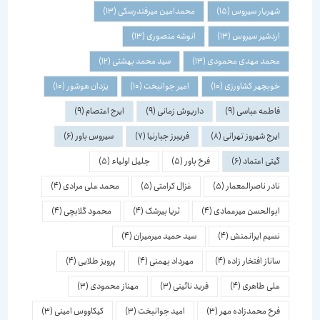
شهریار سیروس
(15)
محمدامین میرفندرسکی
(13)
اردشیر سیروس
(13)
انوشه منصوری
(13)
محمد مهدی محمودی
(13)
سید محمد بهشتی
(12)
خوبچهر کشاورزی
(10)
امیر جوانبخت
(10)
یزدان هوشور
(10)
فاطمه عباسی
(9)
داریوش زمانی
(9)
ایرج اعتصام
(9)
ایرج شهروز تهرانی
(8)
فریبرز جبارنیا
(7)
سیروس باور
(6)
گیتی اعتماد
(6)
فرخ باور
(5)
جلیل اولیاء
(5)
نادر ناصرالمعمار
(5)
غزال کرامتی
(5)
محمد علی مرادی
(4)
ابوالحسن میرعمادی
(4)
ثریا بیرشک
(4)
محمود گلابچی
(4)
نسیم ایرانمنش
(4)
سید حمید میرمیران
(4)
ساناز افتخار زاده
(4)
مهرداد بهمنی
(4)
پرویز طلایی
(4)
علی طاهری
(4)
فرید نائینی
(3)
مهناز محمودی
(3)
فرخ محمدزاده مهر
(3)
امید جوانبخت
(3)
کیکاووس امینی
(3)