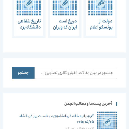
دولت از
دریغ است
تاریخ شفاهی
یونسكو اعلام
ایران که ویران
دانشگاه یزد
نظر قطعی را
شود، احتمال
فنون تاریخ
درباره‌ی
موافقت جهت
شفاهی
آب‌گیری سد
آبگیری سد
سیوند
سیوند تا چند
بخواهد
روز آینده
جستجو
جستجو
آخرین پست‌ها و مطالب انجمن
🖋️«بیانیه خانه کرمانشاه»«به مناسبت روز کرمانشاه
۰۵/۰۵/۰۵»
14 مرداد 1405
/
۰ دیدگاه