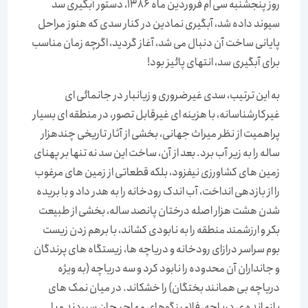
روز پنجشنبه سی ام فروردین ماه 1386، دستور آبگیری سد
سیوند داده شد، آبگیری نمادین در کنار سدی که هنوز مراحل
پایانی ساخت آن دنبال می شد، آغاز گردید، اگرچه زمان مناسب
برای آبگیری سد، انتهای پائیز بود!
به این ترتیب، سدی غیرضروری و زیانبار در جانمائی ای
غیرکارشناسانه، با هزینه ای غیرقابل تصور، در منطقه ای بسیار
پراهمیت از نظر میراث جهانی، بخشی از آثار تاریخی چندهزار
ساله را به زیر آب برد. بعد از آن، ساخت این سد نه تنها بر پهنای
زمین های کشاورزی نیفزود، بلکه قطعاتی از زمین های مرغوب
را از بازدهی انداخت، آب اندک رودخانه را به هدر داد و با بریده
شدن هشت هزار اصله درختان پانصد ساله، بخشی از طبیعت
بکر و ارزشمند منطقه را به نابودی کشاند، با برهم زدن زیست
بوم سراسر درازای رودخانه و دریاچه ها، زیستگاه های پرندگان
و جانداران آن محدوده را نابود کرد و سه دریاچه (به ویژه
دریاچه بی همانند بختگان) را خشکاند. در میان نمک های
بازمانده ی دریاچه، فلامینگوهای مهاجر جان سپردند و با