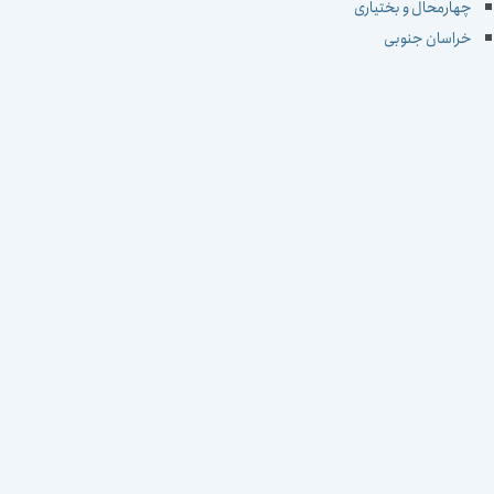
چهارمحال و بختیاری
خراسان جنوبی
خراسان رضوی
خراسان شمالی
خوزستان
زنجان
سمنان
سیستان و بلوچستان
فارس
قزوین
قم
کردستان
کرمان
کرمانشاه
کهکیلویه و بویراحمد
گلستان