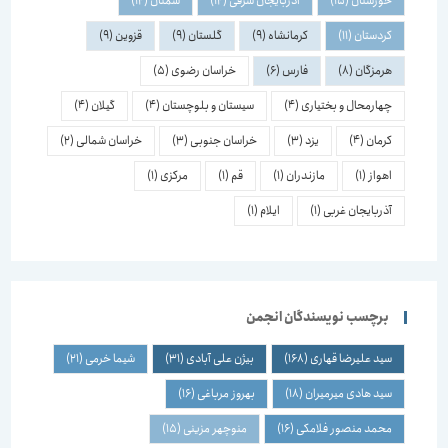
خوزستان
(15)
آذربایجان شرقی
(12)
سمنان
(12)
کردستان
(11)
کرمانشاه
(9)
گلستان
(9)
قزوین
(9)
هرمزگان
(8)
فارس
(6)
خراسان رضوی
(5)
چهارمحال و بختیاری
(4)
سیستان و بلوچستان
(4)
گیلان
(4)
کرمان
(4)
یزد
(3)
خراسان جنوبی
(3)
خراسان شمالی
(2)
اهواز
(1)
مازندران
(1)
قم
(1)
مرکزی
(1)
آذربایجان غربی
(1)
ایلام
(1)
برچسب نویسندگان انجمن
سید علیرضا قهاری
(168)
بیژن علی آبادی
(31)
شیما خرمی
(21)
سید هادی میرمیران
(18)
بهروز مرباغی
(16)
محمد منصور فلامکی
(16)
منوچهر مزینی
(15)