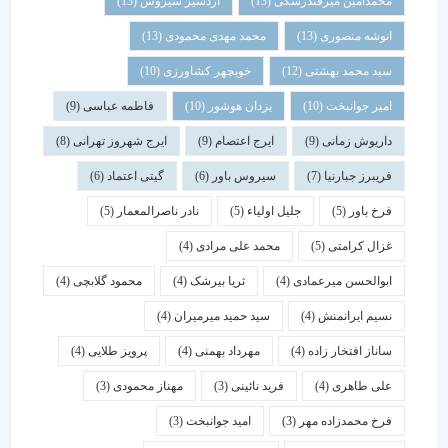
محمدامین میرفندرسکی
(13)
اردشیر سیروس
(13)
انوشه منصوری
(13)
محمد مهدی محمودی
(13)
سید محمد بهشتی
(12)
خوبچهر کشاورزی
(10)
امیر جوانبخت
(10)
یزدان هوشور
(10)
فاطمه عباسی
(9)
داریوش زمانی
(9)
ایرج اعتصام
(9)
ایرج شهروز تهرانی
(8)
فریبرز جبارنیا
(7)
سیروس باور
(6)
گیتی اعتماد
(6)
فرخ باور
(5)
جلیل اولیاء
(5)
نادر ناصرالمعمار
(5)
غزال کرامتی
(5)
محمد علی مرادی
(4)
ابوالحسن میرعمادی
(4)
ثریا بیرشک
(4)
محمود گلابچی
(4)
نسیم ایرانمنش
(4)
سید حمید میرمیران
(4)
ساناز افتخار زاده
(4)
مهرداد بهمنی
(4)
پرویز طلایی
(4)
علی طاهری
(4)
فرید نائینی
(3)
مهناز محمودی
(3)
فرخ محمدزاده مهر
(3)
امید جوانبخت
(3)