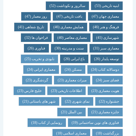
ابنیه تاریخی
(53)
سالروز و نکوداشت
(52)
معماری جهان
(47)
بافت تاریخی
(47)
روز معمار
(47)
فرهنگ و هنر
(46)
همایش معماری
(46)
تاریخ شفاهی
(41)
شهرسازی
(41)
معماری معاصر
(40)
فراخوان ها
(32)
معماری سبز
(31)
سنت و مدرنیته
(30)
فناوری
(26)
توسعه پایدار
(26)
باغ ایرانی
(26)
نابودی و تخریب
(25)
دوسالانه کتاب
(24)
مسکن
(24)
معماری ایرانی
(24)
فضای سبز
(24)
میراث معماری
(23)
گردشگری
(23)
هویت معماری
(23)
اطلاعات تاریخی
(23)
خلیج فارس
(23)
جشنواره
(22)
نمای شهری
(22)
شهر های باستانی
(21)
جایزه معماری
(21)
بین الملل
(21)
فناوری های نوین ساختمانی
(19)
رونمایی از کتاب
(18)
بزرگداشت
(18)
معماری اسلامی
(18)