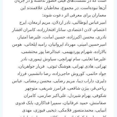
است که در نشست‌های قبلی حضور نداشته و در جریان
آن‌ها نبوده‌است. در مجموع، مخاطبان علاقمندند این
معماران برای معرفی اثر دعوت شوند:
امیرعباس ابوطالبی، نادر اردلان، مریم ارمغان، ایرج
اعتصام، لادن اعتضادی، ساناز افتخارزاده، کامران افشار
نادری، محسن اکبرزاده، حسین امانت، علیرضا امتیاز،
امیرحسین امینی، مهرداد ایروانیان، رامبد ایلخانی، هومن
بالازاده، شهرام پوردیهیمی، عبدالرضا پور محتشمی،
علیرضا تغابنی، سام تهرانچی، سیاوش تیموری، نادر
تهرانی، هادی تهرانی، هوشنگ ثبوتی، فریار جواهریان،
جواد حاتمی، کوروش حاجی‌زاده، رضا دانشمیر، فرزاد
دلیری، داراب دیبا، مریم رضایی، محسن رمضانی، عباس
ریاحی‌فر، بیژن شافعی، فرامرز شریفی، منوچهر
شکوفی، بهرام شیردل، علی‌اکبر صارمی، کامران
صفامنش، حمید عرفانیان، سمیرا فداکاری، بابک فدوی
انبیایی، محمدمنصور فلامکی، ذیحیی فیوزی، مهدی