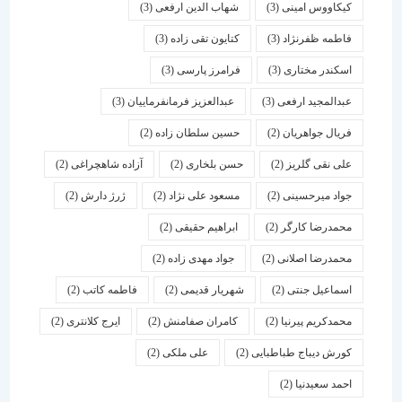
کیکاووس امینی
(3)
شهاب الدین ارفعی
(3)
فاطمه ظفرنژاد
(3)
کتایون تقی زاده
(3)
اسكندر مختاری
(3)
فرامرز پارسی
(3)
عبدالمجید ارفعی
(3)
عبدالعزیز فرمانفرماییان
(3)
فریال جواهریان
(2)
حسین سلطان زاده
(2)
علی نقی گلریز
(2)
حسن بلخاری
(2)
آزاده شاهچراغی
(2)
جواد میرحسینی
(2)
مسعود علی نژاد
(2)
ژرژ دارش
(2)
محمدرضا کارگر
(2)
ابراهیم حقیقی
(2)
محمدرضا اصلانی
(2)
جواد مهدی زاده
(2)
اسماعیل جنتی
(2)
شهریار قدیمی
(2)
فاطمه کاتب
(2)
محمدکریم پیرنیا
(2)
کامران صفامنش
(2)
ایرج کلانتری
(2)
کورش دیباج طباطبایی
(2)
علی ملکی
(2)
احمد سعیدنیا
(2)