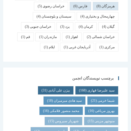
هرمزگان
(8)
فارس
(6)
خراسان رضوی
(5)
چهارمحال و بختیاری
(4)
سیستان و بلوچستان
(4)
گیلان
(4)
کرمان
(4)
یزد
(3)
خراسان جنوبی
(3)
خراسان شمالی
(2)
اهواز
(1)
مازندران
(1)
قم
(1)
مرکزی
(1)
آذربایجان غربی
(1)
ایلام
(1)
برچسب نویسندگان انجمن
سید علیرضا قهاری
(168)
بیژن علی آبادی
(31)
شیما خرمی
(21)
سید هادی میرمیران
(18)
بهروز مرباغی
(16)
محمد منصور فلامکی
(16)
منوچهر مزینی
(15)
شهریار سیروس
(15)