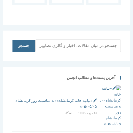
“یکصد
گزارش
گزارش
معمار، یکصد
نشست دوم
نشست پنجم
انتخاب”
جستجو
جستجو
آخرین پست‌ها و مطالب انجمن
🖋️«بیانیه خانه کرمانشاه»«به مناسبت روز کرمانشاه
۰۵/۰۵/۰۵»
14 مرداد 1405
/
۰ دیدگاه