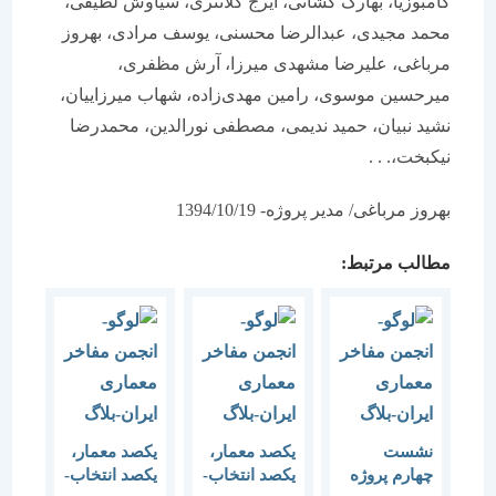
کامبوزیا، بهارک کشانی، ایرج کلانتری، سیاوش لطیفی،
محمد مجیدی، عبدالرضا محسنی، یوسف مرادی، بهروز
مرباغی، علیرضا مشهدی میرزا، آرش مظفری،
میرحسین موسوی، رامین مهدی‌زاده، شهاب میرزاییان،
نشید نبیان، حمید ندیمی، مصطفی نورالدین، محمدرضا
نیکبخت،. . .
بهروز مرباغی/ مدیر پروژه- 1394/10/19
مطالب مرتبط:
نشست
یکصد معمار،
یکصد معمار،
چهارم پروژه
یکصد انتخاب-
یکصد انتخاب-