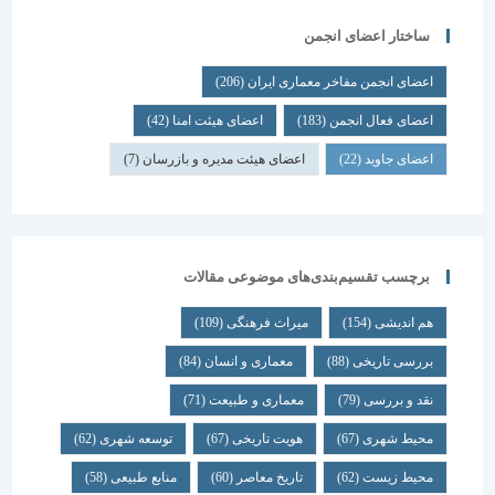
ساختار اعضای انجمن
اعضای انجمن مفاخر معماری ایران
(206)
اعضای فعال انجمن
(183)
اعضای هیئت امنا
(42)
اعضای جاوید
(22)
اعضای هیئت مدیره و بازرسان
(7)
برچسب تقسیم‌بندی‌های موضوعی مقالات
هم اندیشی
(154)
میراث فرهنگی
(109)
بررسی تاریخی
(88)
معماری و انسان
(84)
نقد و بررسی
(79)
معماری و طبیعت
(71)
محیط شهری
(67)
هویت تاریخی
(67)
توسعه شهری
(62)
محیط زیست
(62)
تاریخ معاصر
(60)
منابع طبیعی
(58)