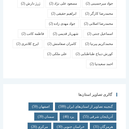
جواد میرحسینی
(2)
مسعود علی نژاد
(2)
ژرژ دارش
(2)
محمدرضا کارگر
(2)
ابراهیم حقیقی
(2)
محمدرضا اصلانی
(2)
جواد مهدی زاده
(2)
اسماعیل جنتی
(2)
شهریار قدیمی
(2)
فاطمه کاتب
(2)
محمدکریم پیرنیا
(2)
کامران صفامنش
(2)
ایرج کلانتری
(2)
کورش دیباج طباطبایی
(2)
علی ملکی
(2)
احمد سعیدنیا
(2)
گالری تصاویر استان‌ها
گنجینه تصاویر از استان‌های ایران
(599)
اصفهان
(59)
آذربایجان شرقی
(55)
یزد
(46)
سمنان
(39)
هرمزگان
(31)
خراسان جنوبی
(30)
مرکزی
(26)