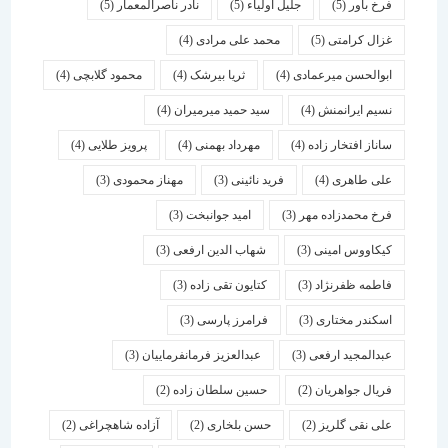
فرخ باور
(5)
جلیل اولیاء
(5)
نادر ناصرالمعمار
(5)
غزال کرامتی
(5)
محمد علی مرادی
(4)
ابوالحسن میرعمادی
(4)
ثریا بیرشک
(4)
محمود گلابچی
(4)
نسیم ایرانمنش
(4)
سید حمید میرمیران
(4)
ساناز افتخار زاده
(4)
مهرداد بهمنی
(4)
پرویز طلایی
(4)
علی طاهری
(4)
فرید نائینی
(3)
مهناز محمودی
(3)
فرخ محمدزاده مهر
(3)
امید جوانبخت
(3)
کیکاووس امینی
(3)
شهاب الدین ارفعی
(3)
فاطمه ظفرنژاد
(3)
کتایون تقی زاده
(3)
اسكندر مختاری
(3)
فرامرز پارسی
(3)
عبدالمجید ارفعی
(3)
عبدالعزیز فرمانفرماییان
(3)
فریال جواهریان
(2)
حسین سلطان زاده
(2)
علی نقی گلریز
(2)
حسن بلخاری
(2)
آزاده شاهچراغی
(2)