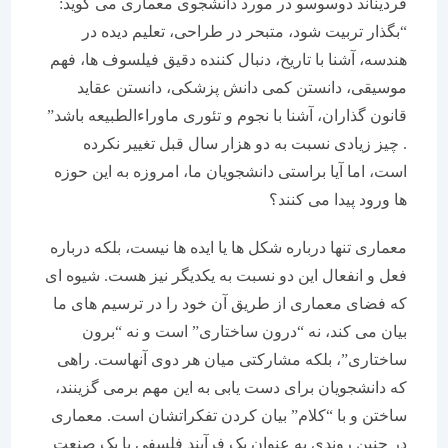
فردیناند دوسوسو در مورد دانشجوی معماری می گوید:
“بگذار تربیت شود، متبحر در طراحی، تعلیم دیده در
هندسه، آشنا با تاریخ، دنبال کننده دقیق فیلسوف ها، فهم
موسیقی، دانستن کمی دانش پزشکی، دانستن عقاید
قانون گذاران، آشنا با نجوم و تئوری ماوراءالطبیعه باشد”
. چیز زیادی نسبت به دو هزار سال قبل تغییر نکرده
است، اما آیا براستی دانشجویان ما، امروزه به این حوزه
ها ورود پیدا می کنند؟
معماری تنها درباره شکل ها یا ایده ها نیست، بلکه درباره
فعل و انفعال این دو نسبت به یکدیگر نیز هست. شیوه ای
که فضای معماری از طریق آن خود را در ترسیم های ما
بیان می کند، نه “درون ساختاری” است و نه “برون
ساختاری”، بلکه مشارکتی میان هر دوی آنهاست. راهی
که دانشجویان برای دست یابی به این مهم برمی گزینند،
ساختن و با “کلام” بیان کردن تفکراتشان است. معماری
در چنین روندی به عنوان یک فرآیند فلسفی یا یک صنعت