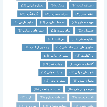
دوسالانه کتاب
(24)
مسکن
(24)
معماری ایرانی
(24)
فضای سبز
(24)
میراث معماری
(23)
گردشگری
(23)
هویت معماری
(23)
اطلاعات تاریخی
(23)
خلیج فارس
(23)
جشنواره
(22)
نمای شهری
(22)
شهر های باستانی
(21)
جایزه معماری
(21)
بین الملل
(21)
فناوری های نوین ساختمانی
(19)
رونمایی از کتاب
(18)
بزرگداشت
(18)
معماری اسلامی
(18)
گفتمان معماری
(17)
جهانی شدن
(17)
شهر های جهانی
(17)
میراث جهانی
(17)
معماری موزه
(16)
منظر تاریخی
(16)
مرمت و بازسازی
(16)
فعالیت‌های انجمن
(16)
بافت فرسوده
(15)
حفاظت معماری
(15)
زلزله
(15)
بیانیه انجمن
(15)
مسابقه معماری
(15)
بهره وری
(15)