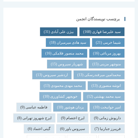
برچسب نویسندگان انجمن
سید علیرضا قهاری
(168)
بیژن علی آبادی
(31)
شیما خرمی
(21)
سید هادی میرمیران
(18)
بهروز مرباغی
(16)
محمد منصور فلامکی
(16)
منوچهر مزینی
(15)
شهریار سیروس
(15)
محمدامین میرفندرسکی
(13)
اردشیر سیروس
(13)
انوشه منصوری
(13)
محمد مهدی محمودی
(13)
سید محمد بهشتی
(12)
خوبچهر کشاورزی
(10)
امیر جوانبخت
(10)
یزدان هوشور
(10)
فاطمه عباسی
(9)
داریوش زمانی
(9)
ایرج اعتصام
(9)
ایرج شهروز تهرانی
(8)
فریبرز جبارنیا
(7)
سیروس باور
(6)
گیتی اعتماد
(6)