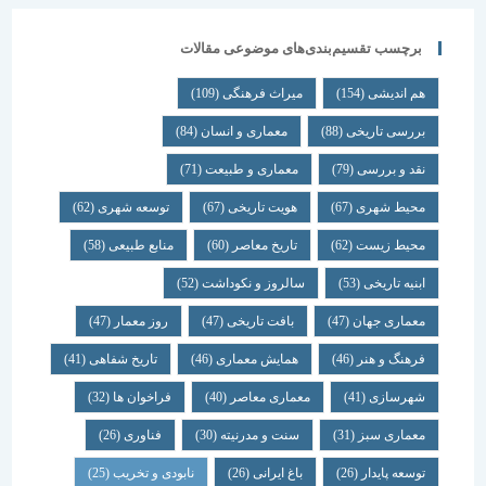
برچسب تقسیم‌بندی‌های موضوعی مقالات
هم اندیشی
(154)
میراث فرهنگی
(109)
بررسی تاریخی
(88)
معماری و انسان
(84)
نقد و بررسی
(79)
معماری و طبیعت
(71)
محیط شهری
(67)
هویت تاریخی
(67)
توسعه شهری
(62)
محیط زیست
(62)
تاریخ معاصر
(60)
منابع طبیعی
(58)
ابنیه تاریخی
(53)
سالروز و نکوداشت
(52)
معماری جهان
(47)
بافت تاریخی
(47)
روز معمار
(47)
فرهنگ و هنر
(46)
همایش معماری
(46)
تاریخ شفاهی
(41)
شهرسازی
(41)
معماری معاصر
(40)
فراخوان ها
(32)
معماری سبز
(31)
سنت و مدرنیته
(30)
فناوری
(26)
توسعه پایدار
(26)
باغ ایرانی
(26)
نابودی و تخریب
(25)