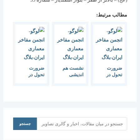
مطالب مرتبط:
ضرورت
نشست هم
ضرورت
تحول در
اندیشی
تحول در
آموزش
“ضرورت
آموزش
معماری
تحول در
معماری
کشور نشست
آموزش
کشور نشست
سوم کیفیت
معماری
چهارم مهارت
آموزش
کشور”
ها و توانمندی
طراحی به
ها
معماران
جستجو
جستجو