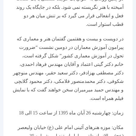
آمیخته با هنر نگریسته نمی شود. بلکه در جایگاه یک روند
فعل و انفعالی قرار می گیرد که بر تنش میان هر دو
قطب استوار است.
در دویست و بیست و هفتمین گفتمان هنر و معماری که
پیرامون آموزش معماران در دومین نشست “ضرورت
تحول در آموزش معماری کشور” شکل گرفته است،
خانم دکتر گیتی اعتماد و آقایان مهندس فرهاد احمدی،
دکتر مصطفی بهزادفر، دکتر سعید حقیر، مهندس منوچهر
شکوفی، دکتر محمدمنصور فلامکی، دکتر محمود گلابچی
و مهندس حمید میرمیران سخن خواهند گفت که با نمایش
فیلم همراه است.
زمان: چهارشنبه 26 آبان ماه 1395 از ساعت 15 الی 18
مکان: موزه هنرهای آئینی امام علی (ع) خیابان ولیعصر
(عج) – بالاتر از ظفر – بلوار اسفندیار – شماره 35