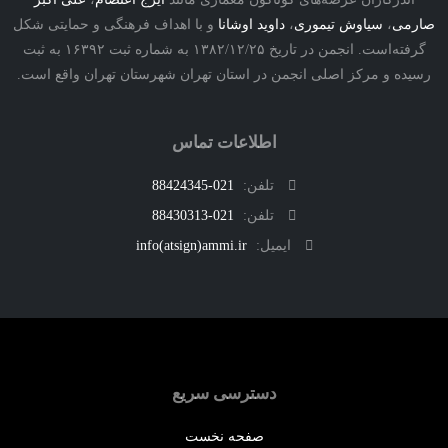
ی
،
سیاوش تیموری
،
داوید اوشانا
و با اهداف فرهنگی و حمایتی شکل
گرفته‌است. انجمن در تاریخ ۱۳۸۲/۱۲/۲۵ به شماره ثبت ۱۶۳۹۲ به ثبت
ه و مرکز اصلی انجمن در استان تهران شهرستان تهران واقع است.
اطلاعات تماس
تلفن:
021-88424345
تلفن:
021-88430313
ایمیل:
info(atsign)ammi.ir
دسترسی سریع
صفحه نخست