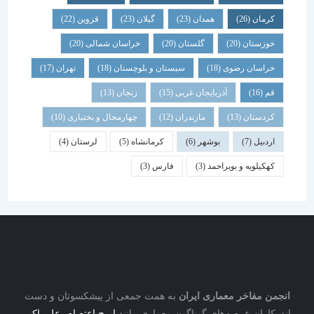
کرمان
(26)
همدان
(23)
گیلان
(23)
قزوین
(22)
خوزستان
(20)
گلستان
(20)
خراسان شمالی
(20)
خراسان رضوی
(18)
سیستان و بلوچستان
(18)
تهران
(17)
قم
(16)
آذربایجان غربی
(15)
زنجان
(13)
کردستان
(13)
مازندران
(12)
چهارمحال و بختیاری
(10)
اردبیل
(7)
بوشهر
(6)
کرمانشاه
(5)
لرستان
(4)
کهکیلویه و بویراحمد
(3)
فارس
(3)
نجمن مفاخر معماری ایران
به همت جمعی از پیشکسوتان و دست
درکاران عرصه‌های گوناگون معماری مانند
ایرج اعتصام
،
علی اکبر