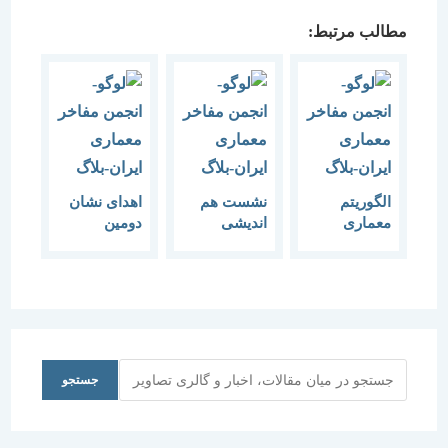
مطالب مرتبط:
الگوریتم
نشست هم
اهدای نشان
معماری
اندیشی
دومین
“الگوریتم
دوسالانه ملی
معماری موج
معماری،
دوم”
شهرسازی و
طراحی‌
داخلی ایران
به
سیدعلیرضا
جستجو
جستجو
قهاری