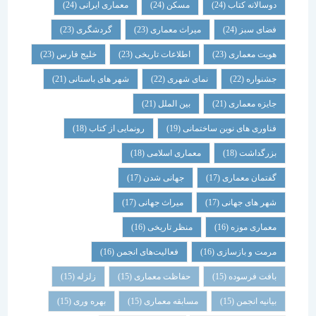
دوسالانه کتاب
(24)
مسکن
(24)
معماری ایرانی
(24)
فضای سبز
(24)
میراث معماری
(23)
گردشگری
(23)
هویت معماری
(23)
اطلاعات تاریخی
(23)
خلیج فارس
(23)
جشنواره
(22)
نمای شهری
(22)
شهر های باستانی
(21)
جایزه معماری
(21)
بین الملل
(21)
فناوری های نوین ساختمانی
(19)
رونمایی از کتاب
(18)
بزرگداشت
(18)
معماری اسلامی
(18)
گفتمان معماری
(17)
جهانی شدن
(17)
شهر های جهانی
(17)
میراث جهانی
(17)
معماری موزه
(16)
منظر تاریخی
(16)
مرمت و بازسازی
(16)
فعالیت‌های انجمن
(16)
بافت فرسوده
(15)
حفاظت معماری
(15)
زلزله
(15)
بیانیه انجمن
(15)
مسابقه معماری
(15)
بهره وری
(15)