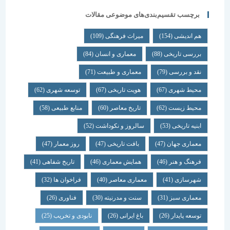
برچسب تقسیم‌بندی‌های موضوعی مقالات
هم اندیشی
(154)
میراث فرهنگی
(109)
بررسی تاریخی
(88)
معماری و انسان
(84)
نقد و بررسی
(79)
معماری و طبیعت
(71)
محیط شهری
(67)
هویت تاریخی
(67)
توسعه شهری
(62)
محیط زیست
(62)
تاریخ معاصر
(60)
منابع طبیعی
(58)
ابنیه تاریخی
(53)
سالروز و نکوداشت
(52)
معماری جهان
(47)
بافت تاریخی
(47)
روز معمار
(47)
فرهنگ و هنر
(46)
همایش معماری
(46)
تاریخ شفاهی
(41)
شهرسازی
(41)
معماری معاصر
(40)
فراخوان ها
(32)
معماری سبز
(31)
سنت و مدرنیته
(30)
فناوری
(26)
توسعه پایدار
(26)
باغ ایرانی
(26)
نابودی و تخریب
(25)