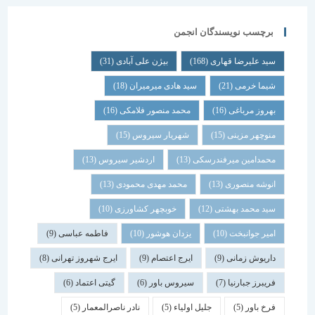
برچسب نویسندگان انجمن
سید علیرضا قهاری
(168)
بیژن علی آبادی
(31)
شیما خرمی
(21)
سید هادی میرمیران
(18)
بهروز مرباغی
(16)
محمد منصور فلامکی
(16)
منوچهر مزینی
(15)
شهریار سیروس
(15)
محمدامین میرفندرسکی
(13)
اردشیر سیروس
(13)
انوشه منصوری
(13)
محمد مهدی محمودی
(13)
سید محمد بهشتی
(12)
خوبچهر کشاورزی
(10)
امیر جوانبخت
(10)
یزدان هوشور
(10)
فاطمه عباسی
(9)
داریوش زمانی
(9)
ایرج اعتصام
(9)
ایرج شهروز تهرانی
(8)
فریبرز جبارنیا
(7)
سیروس باور
(6)
گیتی اعتماد
(6)
فرخ باور
(5)
جلیل اولیاء
(5)
نادر ناصرالمعمار
(5)