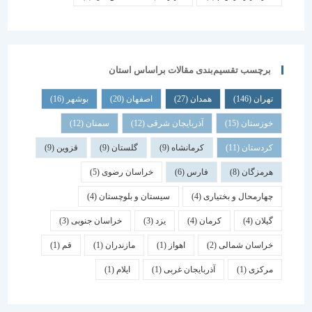
برچسب تقسیم‌بندی مقالات براساس استان
تهران
(146)
همدان
(27)
اصفهان
(20)
بوشهر
(16)
خوزستان
(15)
آذربایجان شرقی
(12)
سمنان
(12)
کردستان
(11)
کرمانشاه
(9)
گلستان
(9)
قزوین
(9)
هرمزگان
(8)
فارس
(6)
خراسان رضوی
(5)
چهارمحال و بختیاری
(4)
سیستان و بلوچستان
(4)
گیلان
(4)
کرمان
(4)
یزد
(3)
خراسان جنوبی
(3)
خراسان شمالی
(2)
اهواز
(1)
مازندران
(1)
قم
(1)
مرکزی
(1)
آذربایجان غربی
(1)
ایلام
(1)