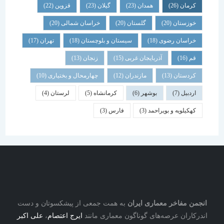
کرمان
(26)
همدان
(23)
گیلان
(23)
قزوین
(22)
خوزستان
(20)
گلستان
(20)
خراسان شمالی
(20)
خراسان رضوی
(18)
سیستان و بلوچستان
(18)
تهران
(17)
قم
(16)
آذربایجان غربی
(15)
زنجان
(13)
کردستان
(13)
مازندران
(12)
چهارمحال و بختیاری
(10)
اردبیل
(7)
بوشهر
(6)
کرمانشاه
(5)
لرستان
(4)
کهکیلویه و بویراحمد
(3)
فارس
(3)
نجمن مفاخر معماری ایران
به همت جمعی از پیشکسوتان و دست
درکاران عرصه‌های گوناگون معماری مانند
ایرج اعتصام
،
علی اکبر