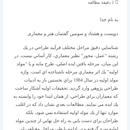
زمان
2 دقیقه مطالعه
مطالعه:
به نام خدا
دویست و هشتاد و سومین گفتمان هنر و معماری
شناسايي دقيق مراحل مختلف فرآيند طراحي در يك
رشته “عمل- محور” نظير معماري، كار آساني نيست. در
اين ميان، مرحله يافتن ايده اصلي، طرح مايه و يا “مولد
اوليه” يك اثر معماري مرحله ناشناخته اي است. واژه
مولد اوليه در سال 1984 براي نخستين بار به ادبيات
طراحي پژوهي وارد گرديد. تحقيقات اوليه آشكار ساخت
كه معماران براي طراحي، از همان ابتدا خود را وابسته به
يك ايده مي نمايند. مطالعات بعدي نشان داد كه در اغلب
موارد تنها از يك مولد اوليه استفاده نمي شود، بلكه
طراحان براي دست يابي به راه حل نهايي از چندين مولد
اوليه بهره گرفته و در ادامه با طي مراحل مختلفي اين