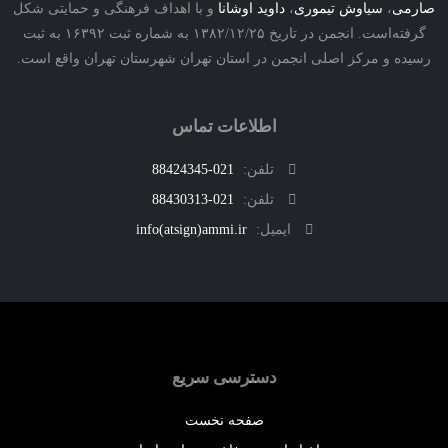
ی
،
سیاوش تیموری
،
داوید اوشانا
و با اهداف فرهنگی و حمایتی شکل
گرفته‌است. انجمن در تاریخ ۱۳۸۲/۱۲/۲۵ به شماره ثبت ۱۶۳۹۲ به ثبت
ه و مرکز اصلی انجمن در استان تهران شهرستان تهران واقع است.
اطلاعات تماس
تلفن:
021-88424345
تلفن:
021-88430313
ایمیل:
info(atsign)ammi.ir
دسترسی سریع
صفحه نخست