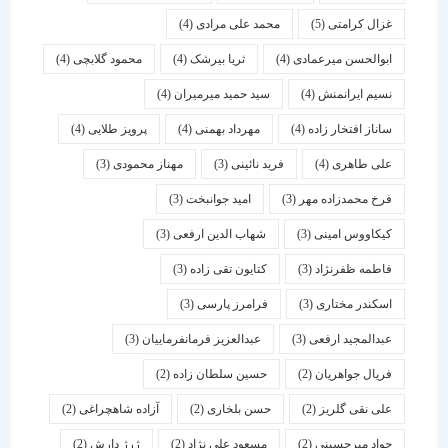
غزال کرامتی
(5)
محمد علی مرادی
(4)
ابوالحسن میرعمادی
(4)
ثریا بیرشک
(4)
محمود گلابچی
(4)
نسیم ایرانمنش
(4)
سید حمید میرمیران
(4)
ساناز افتخار زاده
(4)
مهرداد بهمنی
(4)
پرویز طلایی
(4)
علی طاهری
(4)
فرید نائینی
(3)
مهناز محمودی
(3)
فرخ محمدزاده مهر
(3)
امید جوانبخت
(3)
کیکاووس امینی
(3)
شهاب الدین ارفعی
(3)
فاطمه ظفرنژاد
(3)
کتایون تقی زاده
(3)
اسكندر مختاری
(3)
فرامرز پارسی
(3)
عبدالمجید ارفعی
(3)
عبدالعزیز فرمانفرماییان
(3)
فریال جواهریان
(2)
حسین سلطان زاده
(2)
علی نقی گلریز
(2)
حسن بلخاری
(2)
آزاده شاهچراغی
(2)
جواد میرحسینی
(2)
مسعود علی نژاد
(2)
ژرژ دارش
(2)