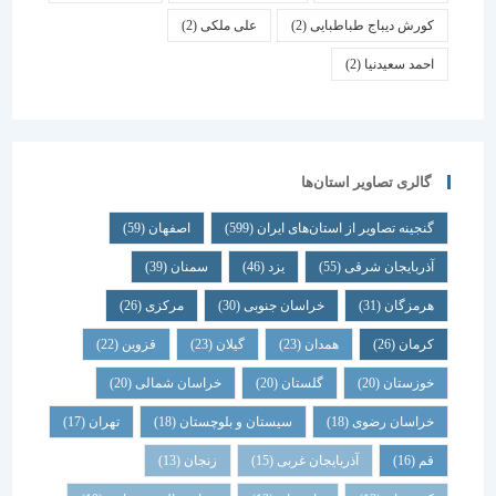
کورش دیباج طباطبایی
(2)
علی ملکی
(2)
احمد سعیدنیا
(2)
گالری تصاویر استان‌ها
گنجینه تصاویر از استان‌های ایران
(599)
اصفهان
(59)
آذربایجان شرقی
(55)
یزد
(46)
سمنان
(39)
هرمزگان
(31)
خراسان جنوبی
(30)
مرکزی
(26)
کرمان
(26)
همدان
(23)
گیلان
(23)
قزوین
(22)
خوزستان
(20)
گلستان
(20)
خراسان شمالی
(20)
خراسان رضوی
(18)
سیستان و بلوچستان
(18)
تهران
(17)
قم
(16)
آذربایجان غربی
(15)
زنجان
(13)