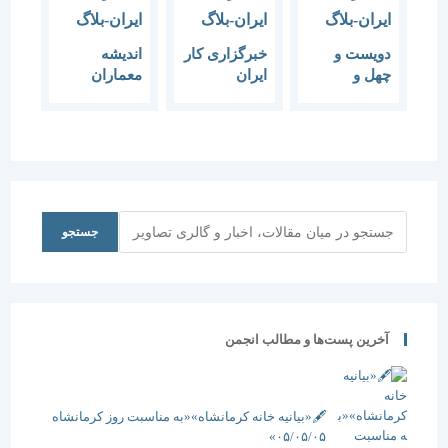
دویست و
خبرگزاری کار
اندیشه
چهل و
ایران
معماران
چهارمین
بزرگداشت
معاصر ایران-
گفتمان هنر و
روز معمار و
رونمایی جلد
معماری آیین
هفته معماری
سوم
رونمایی و
عضو انجمن
امضاء کتاب
مفاخر
اندیشه
معماری
معماران
ایران:
جستجو
جستجو
معاصر ایران
معماران، از
جلد چهارم
ارائه طرح
های تکراری
غربی
خودداری کنند
آخرین پست‌ها و مطالب انجمن
معماری ایران
وضعیت
مطلوبی ندارد
🖋️«بیانیه خانه کرمانشاه»«به مناسبت روز کرمانشاه
۰۵/۰۵/۰۵»