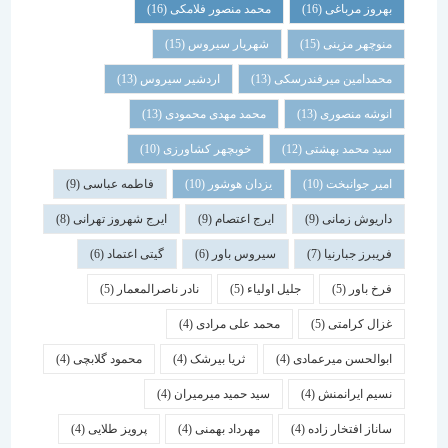
بهروز مرباغی
(16)
محمد منصور فلامکی
(16)
منوچهر مزینی
(15)
شهریار سیروس
(15)
محمدامین میرفندرسکی
(13)
اردشیر سیروس
(13)
انوشه منصوری
(13)
محمد مهدی محمودی
(13)
سید محمد بهشتی
(12)
خوبچهر کشاورزی
(10)
امیر جوانبخت
(10)
یزدان هوشور
(10)
فاطمه عباسی
(9)
داریوش زمانی
(9)
ایرج اعتصام
(9)
ایرج شهروز تهرانی
(8)
فریبرز جبارنیا
(7)
سیروس باور
(6)
گیتی اعتماد
(6)
فرخ باور
(5)
جلیل اولیاء
(5)
نادر ناصرالمعمار
(5)
غزال کرامتی
(5)
محمد علی مرادی
(4)
ابوالحسن میرعمادی
(4)
ثریا بیرشک
(4)
محمود گلابچی
(4)
نسیم ایرانمنش
(4)
سید حمید میرمیران
(4)
ساناز افتخار زاده
(4)
مهرداد بهمنی
(4)
پرویز طلایی
(4)