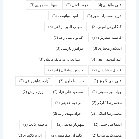
علی طاهری
(4)
فرید نائینی
(3)
مهناز محمودی
(3)
فرخ محمدزاده مهر
(3)
امید جوانبخت
(3)
کیکاووس امینی
(3)
شهاب الدین ارفعی
(3)
فاطمه ظفرنژاد
(3)
کتایون تقی زاده
(3)
اسكندر مختاری
(3)
فرامرز پارسی
(3)
عبدالمجید ارفعی
(3)
عبدالعزیز فرمانفرماییان
(3)
فریال جواهریان
(2)
حسین سلطان زاده
(2)
علی نقی گلریز
(2)
حسن بلخاری
(2)
آزاده شاهچراغی
(2)
جواد میرحسینی
(2)
مسعود علی نژاد
(2)
ژرژ دارش
(2)
محمدرضا کارگر
(2)
ابراهیم حقیقی
(2)
محمدرضا اصلانی
(2)
جواد مهدی زاده
(2)
اسماعیل جنتی
(2)
شهریار قدیمی
(2)
فاطمه کاتب
(2)
محمدکریم پیرنیا
(2)
کامران صفامنش
(2)
ایرج کلانتری
(2)