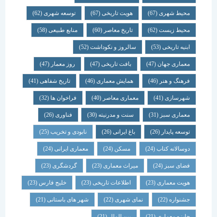
محیط شهری
(67)
هویت تاریخی
(67)
توسعه شهری
(62)
محیط زیست
(62)
تاریخ معاصر
(60)
منابع طبیعی
(58)
ابنیه تاریخی
(53)
سالروز و نکوداشت
(52)
معماری جهان
(47)
بافت تاریخی
(47)
روز معمار
(47)
فرهنگ و هنر
(46)
همایش معماری
(46)
تاریخ شفاهی
(41)
شهرسازی
(41)
معماری معاصر
(40)
فراخوان ها
(32)
معماری سبز
(31)
سنت و مدرنیته
(30)
فناوری
(26)
توسعه پایدار
(26)
باغ ایرانی
(26)
نابودی و تخریب
(25)
دوسالانه کتاب
(24)
مسکن
(24)
معماری ایرانی
(24)
فضای سبز
(24)
میراث معماری
(23)
گردشگری
(23)
هویت معماری
(23)
اطلاعات تاریخی
(23)
خلیج فارس
(23)
جشنواره
(22)
نمای شهری
(22)
شهر های باستانی
(21)
جایزه معماری
(21)
بین الملل
(21)