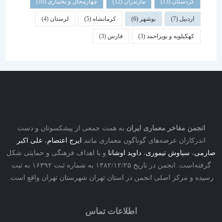
کردستان
(13)
مازندران
(12)
چهارمحال و بختیاری
(10)
اردبیل
(7)
بوشهر
(6)
کرمانشاه
(5)
لرستان
(4)
کهکیلویه و بویراحمد
(3)
فارس
(3)
نجمن مفاخر معماری ایران
به همت جمعی از پیشکسوتان و دست
درکاران عرصه‌های گوناگون معماری مانند
ایرج اعتصام
،
علی اکبر
ی
،
سیاوش تیموری
،
داوید اوشانا
و با اهداف فرهنگی و حمایتی شکل
گرفته‌است. انجمن در تاریخ ۱۳۸۲/۱۲/۲۵ به شماره ثبت ۱۶۳۹۲ به ثبت
ه و مرکز اصلی انجمن در استان تهران شهرستان تهران واقع است.
اطلاعات تماس