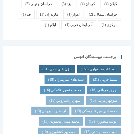
گیلان
(4)
کرمان
(4)
یزد
(3)
خراسان جنوبی
(3)
خراسان شمالی
(2)
اهواز
(1)
مازندران
(1)
قم
(1)
مرکزی
(1)
آذربایجان غربی
(1)
ایلام
(1)
برچسب نویسندگان انجمن
سید علیرضا قهاری
(168)
بیژن علی آبادی
(31)
شیما خرمی
(21)
سید هادی میرمیران
(18)
بهروز مرباغی
(16)
محمد منصور فلامکی
(16)
منوچهر مزینی
(15)
شهریار سیروس
(15)
محمدامین میرفندرسکی
(13)
اردشیر سیروس
(13)
انوشه منصوری
(13)
محمد مهدی محمودی
(13)
سید محمد بهشتی
(12)
خوبچهر کشاورزی
(10)