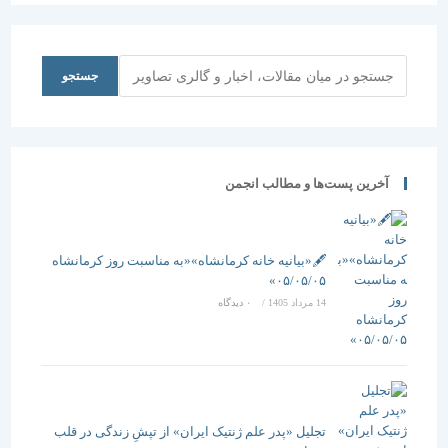
برای قزوین
مزینی )
استان سال
اطلاعیه
97)
شماره 2
جستجو
جستجو
آخرین پست‌ها و مطالب انجمن
🖋️«بیانیه خانه کرمانشاه»«به مناسبت روز کرمانشاه
۰۵/۰۵/۰۵»
14 مرداد 1405
/
۰ دیدگاه
تجلیل «پدر علم ژنتیک ایران» از تپشِ زندگی در قلب