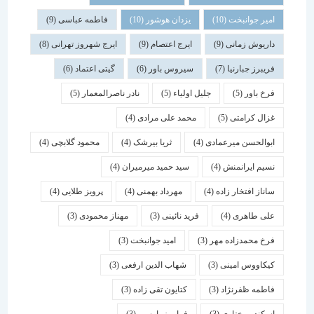
امیر جوانبخت
(10)
یزدان هوشور
(10)
فاطمه عباسی
(9)
داریوش زمانی
(9)
ایرج اعتصام
(9)
ایرج شهروز تهرانی
(8)
فریبرز جبارنیا
(7)
سیروس باور
(6)
گیتی اعتماد
(6)
فرخ باور
(5)
جلیل اولیاء
(5)
نادر ناصرالمعمار
(5)
غزال کرامتی
(5)
محمد علی مرادی
(4)
ابوالحسن میرعمادی
(4)
ثریا بیرشک
(4)
محمود گلابچی
(4)
نسیم ایرانمنش
(4)
سید حمید میرمیران
(4)
ساناز افتخار زاده
(4)
مهرداد بهمنی
(4)
پرویز طلایی
(4)
علی طاهری
(4)
فرید نائینی
(3)
مهناز محمودی
(3)
فرخ محمدزاده مهر
(3)
امید جوانبخت
(3)
کیکاووس امینی
(3)
شهاب الدین ارفعی
(3)
فاطمه ظفرنژاد
(3)
کتایون تقی زاده
(3)