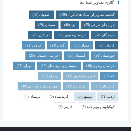
گالری تصاویر استان‌ها
گنجینه تصاویر از استان‌های ایران
(599)
اصفهان
(59)
آذربایجان شرقی
(55)
یزد
(46)
سمنان
(39)
هرمزگان
(31)
خراسان جنوبی
(30)
مرکزی
(26)
کرمان
(26)
همدان
(23)
گیلان
(23)
قزوین
(22)
خوزستان
(20)
گلستان
(20)
خراسان شمالی
(20)
خراسان رضوی
(18)
سیستان و بلوچستان
(18)
تهران
(17)
قم
(16)
آذربایجان غربی
(15)
زنجان
(13)
کردستان
(13)
مازندران
(12)
چهارمحال و بختیاری
(10)
اردبیل
(7)
بوشهر
(6)
کرمانشاه
(5)
لرستان
(4)
کهکیلویه و بویراحمد
(3)
فارس
(3)