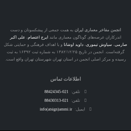
نجمن مفاخر معماری ایران
به همت جمعی از پیشکسوتان و دست
درکاران عرصه‌های گوناگون معماری مانند
ایرج اعتصام
،
علی اکبر
ی
،
سیاوش تیموری
،
داوید اوشانا
و با اهداف فرهنگی و حمایتی شکل
گرفته‌است. انجمن در تاریخ ۱۳۸۲/۱۲/۲۵ به شماره ثبت ۱۶۳۹۲ به ثبت
ه و مرکز اصلی انجمن در استان تهران شهرستان تهران واقع است.
اطلاعات تماس
تلفن:
021-88424345
تلفن:
021-88430313
ایمیل:
info(atsign)ammi.ir