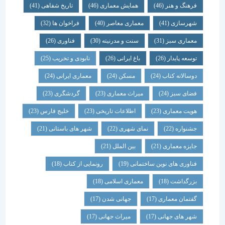
فرهنگ و هنر
(46)
همایش معماری
(46)
تاریخ شفاهی
(41)
شهرسازی
(41)
معماری معاصر
(40)
فراخوان ها
(32)
معماری سبز
(31)
سنت و مدرنیته
(30)
فناوری
(26)
توسعه پایدار
(26)
باغ ایرانی
(26)
نابودی و تخریب
(25)
دوسالانه کتاب
(24)
مسکن
(24)
معماری ایرانی
(24)
فضای سبز
(24)
میراث معماری
(23)
گردشگری
(23)
هویت معماری
(23)
اطلاعات تاریخی
(23)
خلیج فارس
(23)
جشنواره
(22)
نمای شهری
(22)
شهر های باستانی
(21)
جایزه معماری
(21)
بین الملل
(21)
فناوری های نوین ساختمانی
(19)
رونمایی از کتاب
(18)
بزرگداشت
(18)
معماری اسلامی
(18)
گفتمان معماری
(17)
جهانی شدن
(17)
شهر های جهانی
(17)
میراث جهانی
(17)