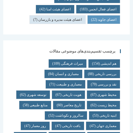
اعضای فعال انجمن
(183)
اعضای هیئت امنا
(42)
اعضای جاوید
(22)
اعضای هیئت مدیره و بازرسان
(7)
برچسب تقسیم‌بندی‌های موضوعی مقالات
هم اندیشی
(154)
میراث فرهنگی
(109)
بررسی تاریخی
(88)
معماری و انسان
(84)
نقد و بررسی
(79)
معماری و طبیعت
(71)
محیط شهری
(67)
هویت تاریخی
(67)
توسعه شهری
(62)
محیط زیست
(62)
تاریخ معاصر
(60)
منابع طبیعی
(58)
ابنیه تاریخی
(53)
سالروز و نکوداشت
(52)
معماری جهان
(47)
بافت تاریخی
(47)
روز معمار
(47)