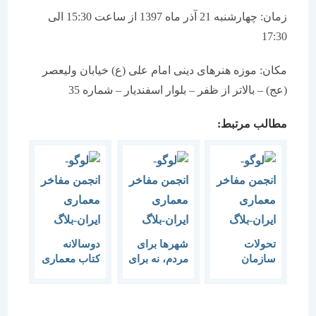
زمان: چهارشنبه 21 آذر ماه 1397 از ساعت 15:30 الی
17:30
مکان: موزه هنرهای دینی امام علی (ع) خیابان ولیعصر
(عج) – بالاتر از ظفر – بلوار اسفندیار – شماره 35
مطالب مرتبط:
تحولات
شهرها برای
دوسالانه
سازمان
مردم، نه برای
کتاب معماری
فضایی شهر
سوداگری
و شهر سازی
قزوین
(جایزه دکتر
(نشست دوم
منوچهر