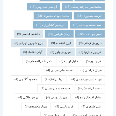
محمدامین میرفندرسکی
(13)
اردشیر سیروس
(13)
انوشه منصوری
(13)
محمد مهدی محمودی
(13)
سید محمد بهشتی
(12)
خوبچهر کشاورزی
(10)
امیر جوانبخت
(10)
یزدان هوشور
(10)
فاطمه عباسی
(9)
داریوش زمانی
(9)
ایرج اعتصام
(9)
ایرج شهروز تهرانی
(8)
فریبرز جبارنیا
(7)
سیروس باور
(6)
گیتی اعتماد
(6)
فرخ باور
(5)
جلیل اولیاء
(5)
نادر ناصرالمعمار
(5)
غزال کرامتی
(5)
محمد علی مرادی
(4)
ابوالحسن میرعمادی
(4)
ثریا بیرشک
(4)
محمود گلابچی
(4)
نسیم ایرانمنش
(4)
سید حمید میرمیران
(4)
ساناز افتخار زاده
(4)
مهرداد بهمنی
(4)
پرویز طلایی
(4)
علی طاهری
(4)
فرید نائینی
(3)
مهناز محمودی
(3)
فرخ محمدزاده مهر
(3)
امید جوانبخت
(3)