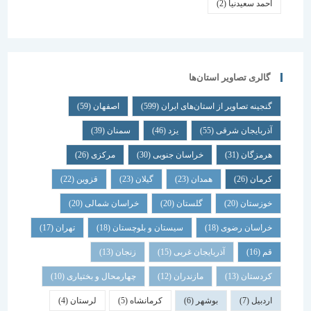
احمد سعیدنیا
(2)
گالری تصاویر استان‌ها
گنجینه تصاویر از استان‌های ایران
(599)
اصفهان
(59)
آذربایجان شرقی
(55)
یزد
(46)
سمنان
(39)
هرمزگان
(31)
خراسان جنوبی
(30)
مرکزی
(26)
کرمان
(26)
همدان
(23)
گیلان
(23)
قزوین
(22)
خوزستان
(20)
گلستان
(20)
خراسان شمالی
(20)
خراسان رضوی
(18)
سیستان و بلوچستان
(18)
تهران
(17)
قم
(16)
آذربایجان غربی
(15)
زنجان
(13)
کردستان
(13)
مازندران
(12)
چهارمحال و بختیاری
(10)
اردبیل
(7)
بوشهر
(6)
کرمانشاه
(5)
لرستان
(4)