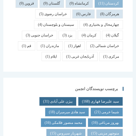
کردستان
(11)
کرمانشاه
(9)
گلستان
(9)
قزوین
(9)
هرمزگان
(8)
فارس
(6)
خراسان رضوی
(5)
چهارمحال و بختیاری
(4)
سیستان و بلوچستان
(4)
گیلان
(4)
کرمان
(4)
یزد
(3)
خراسان جنوبی
(3)
خراسان شمالی
(2)
اهواز
(1)
مازندران
(1)
قم
(1)
مرکزی
(1)
آذربایجان غربی
(1)
ایلام
(1)
برچسب نویسندگان انجمن
سید علیرضا قهاری
(168)
بیژن علی آبادی
(31)
شیما خرمی
(21)
سید هادی میرمیران
(18)
بهروز مرباغی
(16)
محمد منصور فلامکی
(16)
منوچهر مزینی
(15)
شهریار سیروس
(15)