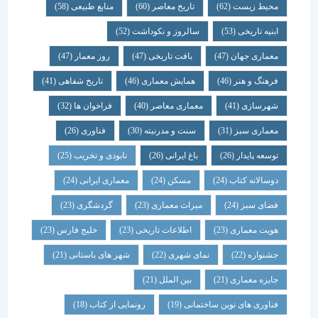
محیط زیست
(62)
تاریخ معاصر
(60)
منابع طبیعی
(58)
ابنیه تاریخی
(53)
سالروز و نکوداشت
(52)
معماری جهان
(47)
بافت تاریخی
(47)
روز معمار
(47)
فرهنگ و هنر
(46)
همایش معماری
(46)
تاریخ شفاهی
(41)
شهرسازی
(41)
معماری معاصر
(40)
فراخوان ها
(32)
معماری سبز
(31)
سنت و مدرنیته
(30)
فناوری
(26)
توسعه پایدار
(26)
باغ ایرانی
(26)
نابودی و تخریب
(25)
دوسالانه کتاب
(24)
مسکن
(24)
معماری ایرانی
(24)
فضای سبز
(24)
میراث معماری
(23)
گردشگری
(23)
هویت معماری
(23)
اطلاعات تاریخی
(23)
خلیج فارس
(23)
جشنواره
(22)
نمای شهری
(22)
شهر های باستانی
(21)
جایزه معماری
(21)
بین الملل
(21)
فناوری های نوین ساختمانی
(19)
رونمایی از کتاب
(18)