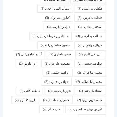
کیکاووس امینی
(3)
شهاب الدین ارفعی
(3)
فاطمه ظفرنژاد
(3)
کتایون تقی زاده
(3)
اسكندر مختاری
(3)
فرامرز پارسی
(3)
عبدالمجید ارفعی
(3)
عبدالعزیز فرمانفرماییان
(3)
فریال جواهریان
(2)
حسین سلطان زاده
(2)
علی نقی گلریز
(2)
حسن بلخاری
(2)
آزاده شاهچراغی
(2)
جواد میرحسینی
(2)
مسعود علی نژاد
(2)
ژرژ دارش
(2)
محمدرضا کارگر
(2)
ابراهیم حقیقی
(2)
محمدرضا اصلانی
(2)
جواد مهدی زاده
(2)
اسماعیل جنتی
(2)
شهریار قدیمی
(2)
فاطمه کاتب
(2)
محمدکریم پیرنیا
(2)
کامران صفامنش
(2)
ایرج کلانتری
(2)
کورش دیباج طباطبایی
(2)
علی ملکی
(2)