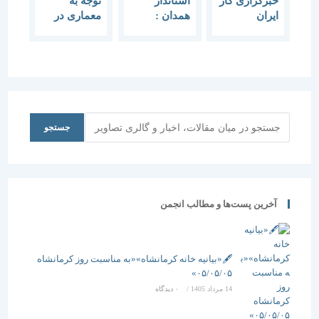
خبرگزاری کار
استاندار
توجه به
ایران
همدان :
معماری در
بزرگداشت
فعالیت بیشتر
ساخت بنای
روز معمار و
در تمامی
مساجد
هفته معماری
زمینه ها
ضروری
عضو انجمن
رویكرد سال
است.
مفاخر
90 است
معماری
ایران:
جستجو
جستجو
معماران، از
ارائه طرح
های تکراری
غربی
خودداری کنند
آخرین پست‌ها و مطالب انجمن
معماری ایران
وضعیت
مطلوبی ندارد
🖋️«بیانیه خانه کرمانشاه»«به مناسبت روز کرمانشاه
۰۵/۰۵/۰۵»
14 مرداد 1405
/
۰ دیدگاه