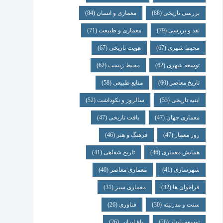
بررسی تاریخی
(88)
معماری و انسان
(84)
نقد و بررسی
(79)
معماری و طبیعت
(71)
محیط شهری
(67)
هویت تاریخی
(67)
توسعه شهری
(62)
محیط زیست
(62)
تاریخ معاصر
(60)
منابع طبیعی
(58)
ابنیه تاریخی
(53)
سالروز و نکوداشت
(52)
معماری جهان
(47)
بافت تاریخی
(47)
روز معمار
(47)
فرهنگ و هنر
(46)
همایش معماری
(46)
تاریخ شفاهی
(41)
شهرسازی
(41)
معماری معاصر
(40)
فراخوان ها
(32)
معماری سبز
(31)
سنت و مدرنیته
(30)
فناوری
(26)
توسعه پایدار
(26)
باغ ایرانی
(26)