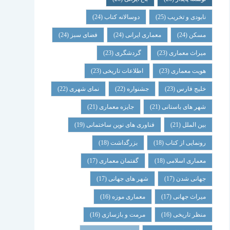
نابودی و تخریب
(25)
دوسالانه کتاب
(24)
مسکن
(24)
معماری ایرانی
(24)
فضای سبز
(24)
میراث معماری
(23)
گردشگری
(23)
هویت معماری
(23)
اطلاعات تاریخی
(23)
خلیج فارس
(23)
جشنواره
(22)
نمای شهری
(22)
شهر های باستانی
(21)
جایزه معماری
(21)
بین الملل
(21)
فناوری های نوین ساختمانی
(19)
رونمایی از کتاب
(18)
بزرگداشت
(18)
معماری اسلامی
(18)
گفتمان معماری
(17)
جهانی شدن
(17)
شهر های جهانی
(17)
میراث جهانی
(17)
معماری موزه
(16)
منظر تاریخی
(16)
مرمت و بازسازی
(16)