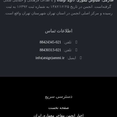
ی
،
سیاوش تیموری
،
داوید اوشانا
و با اهداف فرهنگی و حمایتی شکل
گرفته‌است. انجمن در تاریخ ۱۳۸۲/۱۲/۲۵ به شماره ثبت ۱۶۳۹۲ به ثبت
ه و مرکز اصلی انجمن در استان تهران شهرستان تهران واقع است.
اطلاعات تماس
تلفن:
021-88424345
تلفن:
021-88430313
ایمیل:
info(atsign)ammi.ir
دسترسی سریع
صفحه نخست
اخبار انجمن مفاخر معماری ایران