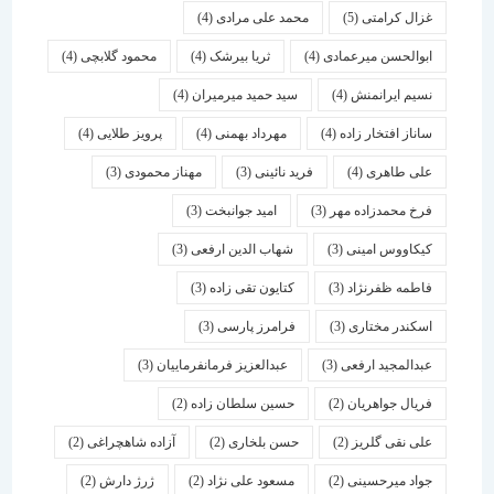
غزال کرامتی
(5)
محمد علی مرادی
(4)
ابوالحسن میرعمادی
(4)
ثریا بیرشک
(4)
محمود گلابچی
(4)
نسیم ایرانمنش
(4)
سید حمید میرمیران
(4)
ساناز افتخار زاده
(4)
مهرداد بهمنی
(4)
پرویز طلایی
(4)
علی طاهری
(4)
فرید نائینی
(3)
مهناز محمودی
(3)
فرخ محمدزاده مهر
(3)
امید جوانبخت
(3)
کیکاووس امینی
(3)
شهاب الدین ارفعی
(3)
فاطمه ظفرنژاد
(3)
کتایون تقی زاده
(3)
اسكندر مختاری
(3)
فرامرز پارسی
(3)
عبدالمجید ارفعی
(3)
عبدالعزیز فرمانفرماییان
(3)
فریال جواهریان
(2)
حسین سلطان زاده
(2)
علی نقی گلریز
(2)
حسن بلخاری
(2)
آزاده شاهچراغی
(2)
جواد میرحسینی
(2)
مسعود علی نژاد
(2)
ژرژ دارش
(2)