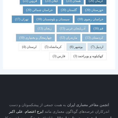
کرمان
(26)
همدان
(23)
گیلان
(23)
قزوین
(22)
خوزستان
(20)
گلستان
(20)
خراسان شمالی
(20)
خراسان رضوی
(18)
سیستان و بلوچستان
(18)
تهران
(17)
قم
(16)
آذربایجان غربی
(15)
زنجان
(13)
کردستان
(13)
مازندران
(12)
چهارمحال و بختیاری
(10)
اردبیل
(7)
بوشهر
(6)
کرمانشاه
(5)
لرستان
(4)
کهکیلویه و بویراحمد
(3)
فارس
(3)
نجمن مفاخر معماری ایران
به همت جمعی از پیشکسوتان و دست
درکاران عرصه‌های گوناگون معماری مانند
ایرج اعتصام
،
علی اکبر