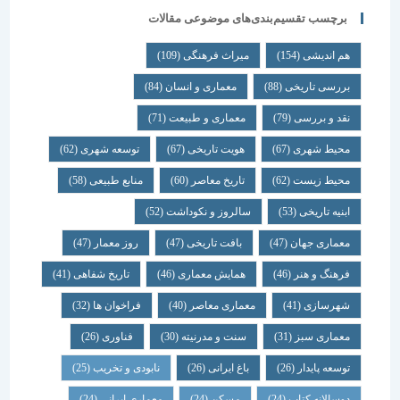
برچسب تقسیم‌بندی‌های موضوعی مقالات
هم اندیشی
(154)
میراث فرهنگی
(109)
بررسی تاریخی
(88)
معماری و انسان
(84)
نقد و بررسی
(79)
معماری و طبیعت
(71)
محیط شهری
(67)
هویت تاریخی
(67)
توسعه شهری
(62)
محیط زیست
(62)
تاریخ معاصر
(60)
منابع طبیعی
(58)
ابنیه تاریخی
(53)
سالروز و نکوداشت
(52)
معماری جهان
(47)
بافت تاریخی
(47)
روز معمار
(47)
فرهنگ و هنر
(46)
همایش معماری
(46)
تاریخ شفاهی
(41)
شهرسازی
(41)
معماری معاصر
(40)
فراخوان ها
(32)
معماری سبز
(31)
سنت و مدرنیته
(30)
فناوری
(26)
توسعه پایدار
(26)
باغ ایرانی
(26)
نابودی و تخریب
(25)
دوسالانه کتاب
(24)
مسکن
(24)
معماری ایرانی
(24)