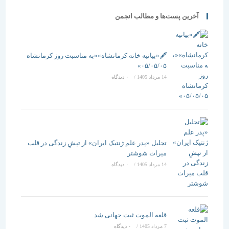
تندیسی از این
خودداری کنند
برگزار می
آخرین پست‌ها و مطالب انجمن
هنرمند
معماری ایران
شود
فرهیخته تهیه
وضعیت
می‌كنیم
مطلوبی ندارد
🖋️«بیانیه خانه کرمانشاه»«به مناسبت روز کرمانشاه
۰۵/۰۵/۰۵»
14 مرداد 1405
/
۰ دیدگاه
تجلیل «پدر علم ژنتیک ایران» از تپشِ زندگی در قلب
میراث شوشتر
14 مرداد 1405
/
۰ دیدگاه
قلعه الموت ثبت جهانی شد
7 مرداد 1405
/
۰ دیدگاه