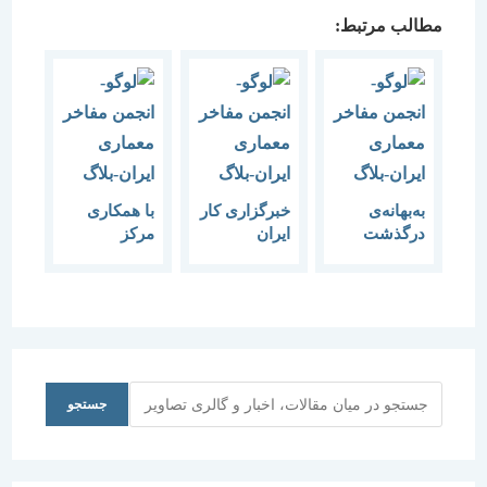
مطالب مرتبط:
به‌بهانه‌ی
خبرگزاری کار
با همکاری
درگذشت
ایران
مرکز
هادی
بزرگداشت
مطالعات و
میرمیران/
روز معمار و
تحقیقات
رییس هیات
هفته معماری
شهرسازی –
مدیره‌ انجمن
عضو انجمن
معماری ایران
مفاخر
مفاخر
و انجمن
معماری:
معماری
مفاخر
علاوه بر
ایران:
معماری
جستجو
جستجو
اهدای
معماران، از
سلسله
نخستین نشان
ارائه طرح
نشست های
معماری
های تکراری
پژوهش
ایران،
غربی
معماری