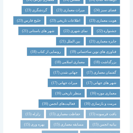
فضای سبز
(24)
میراث معماری
(23)
گردشگری
(23)
هویت معماری
(23)
اطلاعات تاریخی
(23)
خلیج فارس
(23)
جشنواره
(22)
نمای شهری
(22)
شهر های باستانی
(21)
جایزه معماری
(21)
بین الملل
(21)
فناوری های نوین ساختمانی
(19)
رونمایی از کتاب
(18)
بزرگداشت
(18)
معماری اسلامی
(18)
گفتمان معماری
(17)
جهانی شدن
(17)
شهر های جهانی
(17)
میراث جهانی
(17)
معماری موزه
(16)
منظر تاریخی
(16)
مرمت و بازسازی
(16)
فعالیت‌های انجمن
(16)
بافت فرسوده
(15)
حفاظت معماری
(15)
زلزله
(15)
بیانیه انجمن
(15)
مسابقه معماری
(15)
بهره وری
(15)