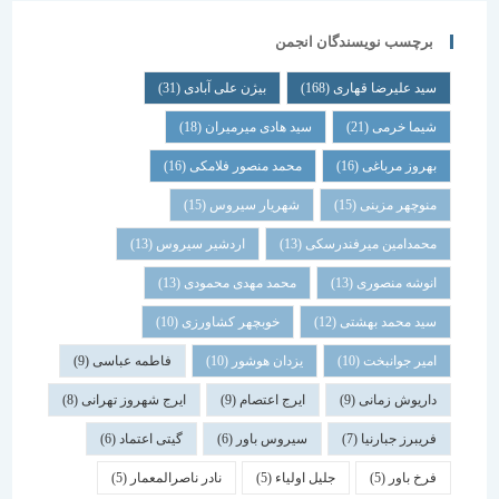
برچسب نویسندگان انجمن
سید علیرضا قهاری
(168)
بیژن علی آبادی
(31)
شیما خرمی
(21)
سید هادی میرمیران
(18)
بهروز مرباغی
(16)
محمد منصور فلامکی
(16)
منوچهر مزینی
(15)
شهریار سیروس
(15)
محمدامین میرفندرسکی
(13)
اردشیر سیروس
(13)
انوشه منصوری
(13)
محمد مهدی محمودی
(13)
سید محمد بهشتی
(12)
خوبچهر کشاورزی
(10)
امیر جوانبخت
(10)
یزدان هوشور
(10)
فاطمه عباسی
(9)
داریوش زمانی
(9)
ایرج اعتصام
(9)
ایرج شهروز تهرانی
(8)
فریبرز جبارنیا
(7)
سیروس باور
(6)
گیتی اعتماد
(6)
فرخ باور
(5)
جلیل اولیاء
(5)
نادر ناصرالمعمار
(5)