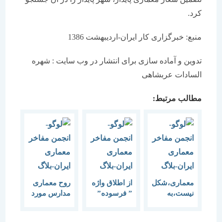
کرد.
منبع: خبرگزاری کار ایران-اردیبهشت 1386
تدوین و آماده سازی برای انتشار در وب سایت : شهره
السادات عربشاهی
مطالب مرتبط:
معماری،شکل
از اطلاق واژه
روح معماری
نیست،به
” فرسوده”
مدارس مورد
سادگیِ کالبد
به بافتهای
غفلت قرار
هم نیست
تاریخی پرهیز
گرفته است