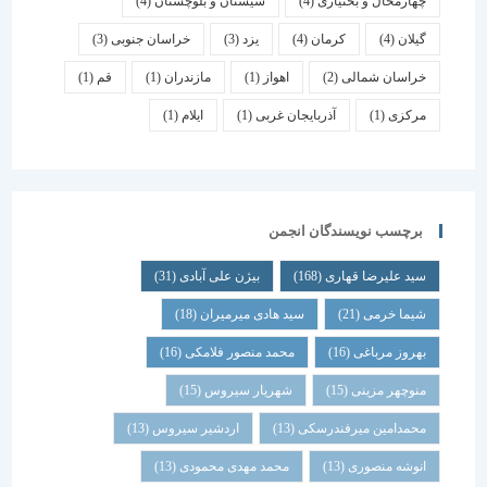
چهارمحال و بختیاری
(4)
سیستان و بلوچستان
(4)
گیلان
(4)
کرمان
(4)
یزد
(3)
خراسان جنوبی
(3)
خراسان شمالی
(2)
اهواز
(1)
مازندران
(1)
قم
(1)
مرکزی
(1)
آذربایجان غربی
(1)
ایلام
(1)
برچسب نویسندگان انجمن
سید علیرضا قهاری
(168)
بیژن علی آبادی
(31)
شیما خرمی
(21)
سید هادی میرمیران
(18)
بهروز مرباغی
(16)
محمد منصور فلامکی
(16)
منوچهر مزینی
(15)
شهریار سیروس
(15)
محمدامین میرفندرسکی
(13)
اردشیر سیروس
(13)
انوشه منصوری
(13)
محمد مهدی محمودی
(13)