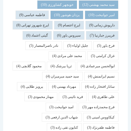
سید محمد بهشتی
(12)
خوبچهر کشاورزی
(10)
امیر جوانبخت
(10)
یزدان هوشور
(10)
فاطمه عباسی
(9)
داریوش زمانی
(9)
ایرج اعتصام
(9)
ایرج شهروز تهرانی
(8)
فریبرز جبارنیا
(7)
سیروس باور
(6)
گیتی اعتماد
(6)
فرخ باور
(5)
جلیل اولیاء
(5)
نادر ناصرالمعمار
(5)
غزال کرامتی
(5)
محمد علی مرادی
(4)
ابوالحسن میرعمادی
(4)
ثریا بیرشک
(4)
محمود گلابچی
(4)
نسیم ایرانمنش
(4)
سید حمید میرمیران
(4)
ساناز افتخار زاده
(4)
مهرداد بهمنی
(4)
پرویز طلایی
(4)
علی طاهری
(4)
فرید نائینی
(3)
مهناز محمودی
(3)
فرخ محمدزاده مهر
(3)
امید جوانبخت
(3)
کیکاووس امینی
(3)
شهاب الدین ارفعی
(3)
فاطمه ظفرنژاد
(3)
کتایون تقی زاده
(3)