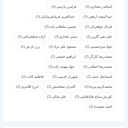
اسكندر مختاری
(3)
فرامرز پارسی
(3)
عبدالمجید ارفعی
(3)
عبدالعزیز فرمانفرماییان
(3)
فریال جواهریان
(2)
حسین سلطان زاده
(2)
علی نقی گلریز
(2)
حسن بلخاری
(2)
آزاده شاهچراغی
(2)
جواد میرحسینی
(2)
مسعود علی نژاد
(2)
ژرژ دارش
(2)
محمدرضا کارگر
(2)
ابراهیم حقیقی
(2)
محمدرضا اصلانی
(2)
جواد مهدی زاده
(2)
اسماعیل جنتی
(2)
شهریار قدیمی
(2)
فاطمه کاتب
(2)
محمدکریم پیرنیا
(2)
کامران صفامنش
(2)
ایرج کلانتری
(2)
کورش دیباج طباطبایی
(2)
علی ملکی
(2)
احمد سعیدنیا
(2)