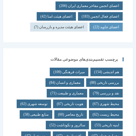
اعضای انجمن مفاخر معماری ایران
(206)
اعضای فعال انجمن
(183)
اعضای هیئت امنا
(42)
اعضای جاوید
(22)
اعضای هیئت مدیره و بازرسان
(7)
برچسب تقسیم‌بندی‌های موضوعی مقالات
هم اندیشی
(154)
میراث فرهنگی
(109)
بررسی تاریخی
(88)
معماری و انسان
(84)
نقد و بررسی
(79)
معماری و طبیعت
(71)
محیط شهری
(67)
هویت تاریخی
(67)
توسعه شهری
(62)
محیط زیست
(62)
تاریخ معاصر
(60)
منابع طبیعی
(58)
ابنیه تاریخی
(53)
سالروز و نکوداشت
(52)
معماری جهان
(47)
بافت تاریخی
(47)
روز معمار
(47)