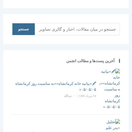
کنیم
در تمدن
اسلامی ما
هیچ مسجدی
و عبادتگاهی
نیست كه از
جستجو
جستجو
آموزش و
پرورش جدا
باشد
آخرین پست‌ها و مطالب انجمن
🖋️«بیانیه خانه کرمانشاه»«به مناسبت روز کرمانشاه
۰۵/۰۵/۰۵»
14 مرداد 1405
/
۰ دیدگاه