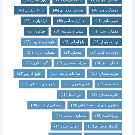
فرهنگ و هنر
(46)
همایش معماری
(46)
تاریخ شفاهی
(41)
شهرسازی
(41)
معماری معاصر
(40)
فراخوان ها
(32)
معماری سبز
(31)
سنت و مدرنیته
(30)
فناوری
(26)
توسعه پایدار
(26)
باغ ایرانی
(26)
نابودی و تخریب
(25)
دوسالانه کتاب
(24)
مسکن
(24)
معماری ایرانی
(24)
فضای سبز
(24)
میراث معماری
(23)
گردشگری
(23)
هویت معماری
(23)
اطلاعات تاریخی
(23)
خلیج فارس
(23)
جشنواره
(22)
نمای شهری
(22)
شهر های باستانی
(21)
جایزه معماری
(21)
بین الملل
(21)
فناوری های نوین ساختمانی
(19)
رونمایی از کتاب
(18)
بزرگداشت
(18)
معماری اسلامی
(18)
گفتمان معماری
(17)
جهانی شدن
(17)