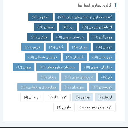
گالری تصاویر استان‌ها
گنجینه تصاویر از استان‌های ایران
(599)
اصفهان
(59)
آذربایجان شرقی
(55)
یزد
(46)
سمنان
(39)
هرمزگان
(31)
خراسان جنوبی
(30)
مرکزی
(26)
کرمان
(26)
همدان
(23)
گیلان
(23)
قزوین
(22)
خوزستان
(20)
گلستان
(20)
خراسان شمالی
(20)
خراسان رضوی
(18)
سیستان و بلوچستان
(18)
تهران
(17)
قم
(16)
آذربایجان غربی
(15)
زنجان
(13)
کردستان
(13)
مازندران
(12)
چهارمحال و بختیاری
(10)
اردبیل
(7)
بوشهر
(6)
کرمانشاه
(5)
لرستان
(4)
کهکیلویه و بویراحمد
(3)
فارس
(3)