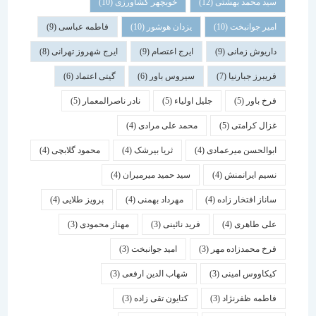
سید محمد بهشتی
(12)
خوبچهر کشاورزی
(10)
امیر جوانبخت
(10)
یزدان هوشور
(10)
فاطمه عباسی
(9)
داریوش زمانی
(9)
ایرج اعتصام
(9)
ایرج شهروز تهرانی
(8)
فریبرز جبارنیا
(7)
سیروس باور
(6)
گیتی اعتماد
(6)
فرخ باور
(5)
جلیل اولیاء
(5)
نادر ناصرالمعمار
(5)
غزال کرامتی
(5)
محمد علی مرادی
(4)
ابوالحسن میرعمادی
(4)
ثریا بیرشک
(4)
محمود گلابچی
(4)
نسیم ایرانمنش
(4)
سید حمید میرمیران
(4)
ساناز افتخار زاده
(4)
مهرداد بهمنی
(4)
پرویز طلایی
(4)
علی طاهری
(4)
فرید نائینی
(3)
مهناز محمودی
(3)
فرخ محمدزاده مهر
(3)
امید جوانبخت
(3)
کیکاووس امینی
(3)
شهاب الدین ارفعی
(3)
فاطمه ظفرنژاد
(3)
کتایون تقی زاده
(3)