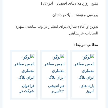
منبع: روزنامه دنیای اقتصاد – آذر1387
بررسی و نوشته: لیلا درخشان
تدوین و آماده سازی برای انتشار در وب سایت : شهره
السادات عربشاهی
مطالب مرتبط:
پارك های
هم اندیشی
فراخوان
امروز
“تدابیر و
شرکت در
جایگزین باغ
برنامه های
نمایشگاه با
های ایرانی
مسکن سازی
موضوع مرز
شده است-
و احیای بافت
بین واقعیت و