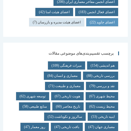
اعضای انجمن مفاخر معماری ایران
(206)
اعضای فعال انجمن
(183)
اعضای هیئت امنا
(42)
اعضای جاوید
(22)
اعضای هیئت مدیره و بازرسان
(7)
برچسب تقسیم‌بندی‌های موضوعی مقالات
هم اندیشی
(154)
میراث فرهنگی
(109)
بررسی تاریخی
(88)
معماری و انسان
(84)
نقد و بررسی
(79)
معماری و طبیعت
(71)
محیط شهری
(67)
هویت تاریخی
(67)
توسعه شهری
(62)
محیط زیست
(62)
تاریخ معاصر
(60)
منابع طبیعی
(58)
ابنیه تاریخی
(53)
سالروز و نکوداشت
(52)
معماری جهان
(47)
بافت تاریخی
(47)
روز معمار
(47)