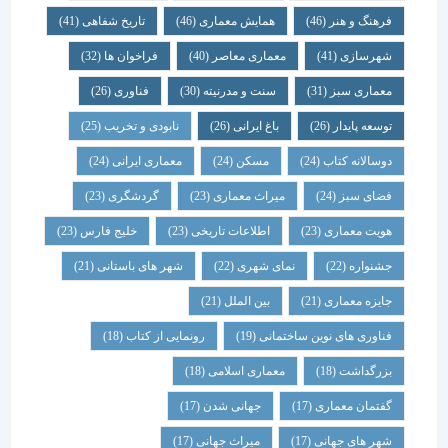
فرهنگ و هنر
(46)
همایش معماری
(46)
تاریخ شفاهی
(41)
شهرسازی
(41)
معماری معاصر
(40)
فراخوان ها
(32)
معماری سبز
(31)
سنت و مدرنیته
(30)
فناوری
(26)
توسعه پایدار
(26)
باغ ایرانی
(26)
نابودی و تخریب
(25)
دوسالانه کتاب
(24)
مسکن
(24)
معماری ایرانی
(24)
فضای سبز
(24)
میراث معماری
(23)
گردشگری
(23)
هویت معماری
(23)
اطلاعات تاریخی
(23)
خلیج فارس
(23)
جشنواره
(22)
نمای شهری
(22)
شهر های باستانی
(21)
جایزه معماری
(21)
بین الملل
(21)
فناوری های نوین ساختمانی
(19)
رونمایی از کتاب
(18)
بزرگداشت
(18)
معماری اسلامی
(18)
گفتمان معماری
(17)
جهانی شدن
(17)
شهر های جهانی
(17)
میراث جهانی
(17)