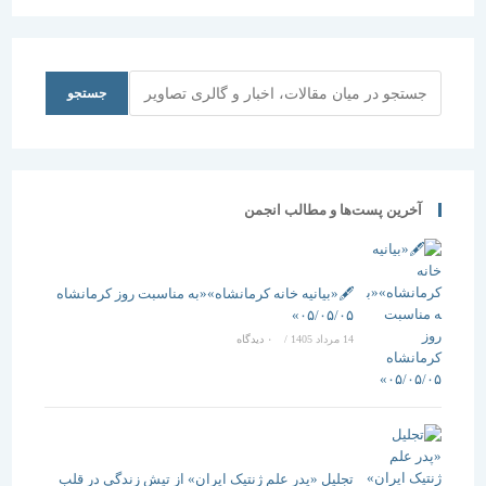
جشنواره باغ
فرسوده”
خیال
ایرانی
جستجو
جستجو
آخرین پست‌ها و مطالب انجمن
🖋️«بیانیه خانه کرمانشاه»«به مناسبت روز کرمانشاه
۰۵/۰۵/۰۵»
14 مرداد 1405
/
۰ دیدگاه
تجلیل «پدر علم ژنتیک ایران» از تپشِ زندگی در قلب