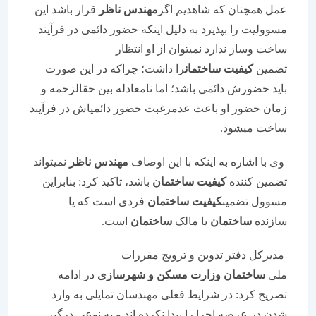
عمل همچنان که شاهدیم اگر
مهندس ناظر
قرار باشد این
مسوولیت را بپذیرد به دلیل اینکه حضور دائمی در فرآیند
ساخت وساز ندارد نمیتوان از او انتظار
تضمین
کیفیت
ساختمان
را داشت؛ چراکه در این صورت
باید حضورش دائمی باشد؛ اما نامعادله بین حقالزحمه و
زمان حضور او باعث عدمرغبت حضور دائمیاش در فرآیند
ساخت میشود.
وی با اشاره به اینکه با این اوصاف
مهندس ناظر
نمیتواند
تضمین کننده
کیفیت
ساختمان
باشد، تاکید کرد: بنابراین
مسوول تضمین
کیفیت
ساختمان
فردی است که یا
سازنده
ساختمان
یا مالک
ساختمان
است.
مدیرکل دفتر تدوین و ترویج مقررات
ملی
ساختمان
وزارت مسکن و شهرسازی
در ادامه
تصریح کرد: در شرایط فعلی مهندسان تمایلی به وارد
شدن در عرصه اجرا را پیدا نکرده اند و به نوعی درگیر