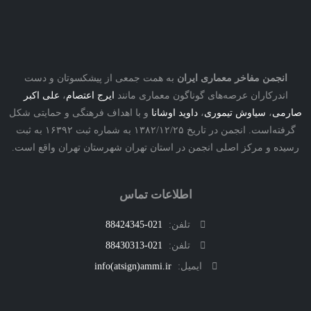
نجمن مفاخر معماری ایران
به همت جمعی از پیشکسوتان و دست
درکاران عرصه‌های گوناگون معماری مانند
ایرج اعتصام
،
علی اکبر
ی
،
سیاوش تیموری
،
داوید اوشانا
و با اهداف فرهنگی و حمایتی شکل
گرفته‌است. انجمن در تاریخ ۱۳۸۲/۱۲/۲۵ به شماره ثبت ۱۶۳۹۲ به ثبت
ه و مرکز اصلی انجمن در استان تهران شهرستان تهران واقع است.
اطلاعات تماس
تلفن:
021-88424345
تلفن:
021-88430313
ایمیل:
info(atsign)ammi.ir