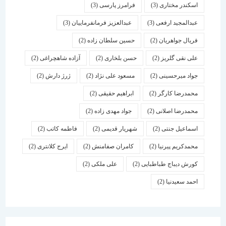
اسكندر مختاری
(3)
فرامرز پارسی
(3)
عبدالمجید ارفعی
(3)
عبدالعزیز فرمانفرماییان
(3)
فریال جواهریان
(2)
حسین سلطان زاده
(2)
علی نقی گلریز
(2)
حسن بلخاری
(2)
آزاده شاهچراغی
(2)
جواد میرحسینی
(2)
مسعود علی نژاد
(2)
ژرژ دارش
(2)
محمدرضا کارگر
(2)
ابراهیم حقیقی
(2)
محمدرضا اصلانی
(2)
جواد مهدی زاده
(2)
اسماعیل جنتی
(2)
شهریار قدیمی
(2)
فاطمه کاتب
(2)
محمدکریم پیرنیا
(2)
کامران صفامنش
(2)
ایرج کلانتری
(2)
کورش دیباج طباطبایی
(2)
علی ملکی
(2)
احمد سعیدنیا
(2)