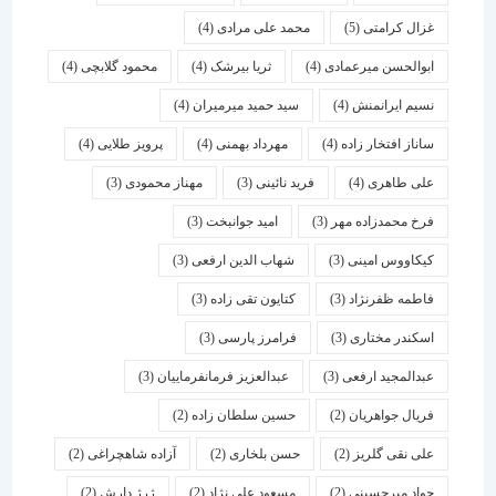
غزال کرامتی
(5)
محمد علی مرادی
(4)
ابوالحسن میرعمادی
(4)
ثریا بیرشک
(4)
محمود گلابچی
(4)
نسیم ایرانمنش
(4)
سید حمید میرمیران
(4)
ساناز افتخار زاده
(4)
مهرداد بهمنی
(4)
پرویز طلایی
(4)
علی طاهری
(4)
فرید نائینی
(3)
مهناز محمودی
(3)
فرخ محمدزاده مهر
(3)
امید جوانبخت
(3)
کیکاووس امینی
(3)
شهاب الدین ارفعی
(3)
فاطمه ظفرنژاد
(3)
کتایون تقی زاده
(3)
اسكندر مختاری
(3)
فرامرز پارسی
(3)
عبدالمجید ارفعی
(3)
عبدالعزیز فرمانفرماییان
(3)
فریال جواهریان
(2)
حسین سلطان زاده
(2)
علی نقی گلریز
(2)
حسن بلخاری
(2)
آزاده شاهچراغی
(2)
جواد میرحسینی
(2)
مسعود علی نژاد
(2)
ژرژ دارش
(2)