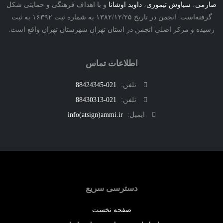
ی
،
سیاوش تیموری
،
داوید اوشانا
و با اهداف فرهنگی و حمایتی شکل
گرفته‌است. انجمن در تاریخ ۱۳۸۲/۱۲/۲۵ به شماره ثبت ۱۶۳۹۲ به ثبت
ه و مرکز اصلی انجمن در استان تهران شهرستان تهران واقع است.
اطلاعات تماس
تلفن:
021-88424345
تلفن:
021-88430313
ایمیل:
info(atsign)ammi.ir
دسترسی سریع
صفحه نخست