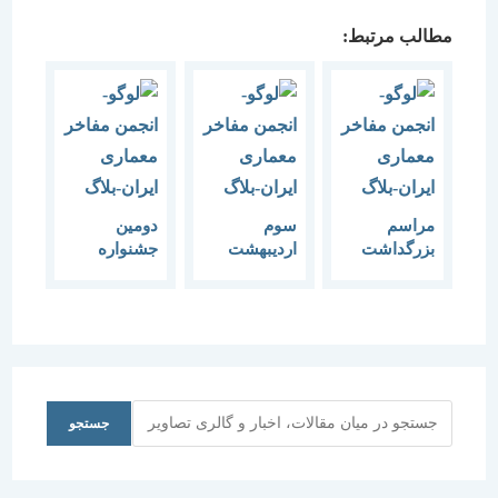
مطالب مرتبط:
مراسم
سوم
دومین
بزرگداشت
اردیبهشت
جشنواره
شیخ بهایی و
روز ولادت
روز” معمار”
روز معمار در
شیخ بهایی
با هدف
دانشگاه
نیست اشتباه
بزرگداشت
مازندران
شورای شهر
“شیخ بهایی”
برگزار شد
اصفهان در
تقویم رسمی
ایرانیان!
جستجو
جستجو