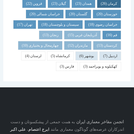
کرمان
(26)
همدان
(23)
گیلان
(23)
قزوین
(22)
خوزستان
(20)
گلستان
(20)
خراسان شمالی
(20)
خراسان رضوی
(18)
سیستان و بلوچستان
(18)
تهران
(17)
قم
(16)
آذربایجان غربی
(15)
زنجان
(13)
کردستان
(13)
مازندران
(12)
چهارمحال و بختیاری
(10)
اردبیل
(7)
بوشهر
(6)
کرمانشاه
(5)
لرستان
(4)
کهکیلویه و بویراحمد
(3)
فارس
(3)
نجمن مفاخر معماری ایران
به همت جمعی از پیشکسوتان و دست
درکاران عرصه‌های گوناگون معماری مانند
ایرج اعتصام
،
علی اکبر