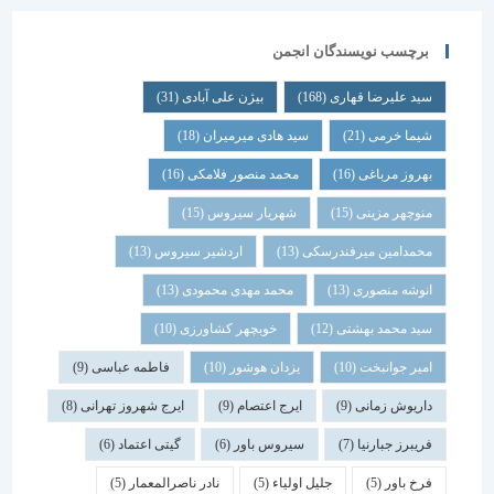
برچسب نویسندگان انجمن
سید علیرضا قهاری
(168)
بیژن علی آبادی
(31)
شیما خرمی
(21)
سید هادی میرمیران
(18)
بهروز مرباغی
(16)
محمد منصور فلامکی
(16)
منوچهر مزینی
(15)
شهریار سیروس
(15)
محمدامین میرفندرسکی
(13)
اردشیر سیروس
(13)
انوشه منصوری
(13)
محمد مهدی محمودی
(13)
سید محمد بهشتی
(12)
خوبچهر کشاورزی
(10)
امیر جوانبخت
(10)
یزدان هوشور
(10)
فاطمه عباسی
(9)
داریوش زمانی
(9)
ایرج اعتصام
(9)
ایرج شهروز تهرانی
(8)
فریبرز جبارنیا
(7)
سیروس باور
(6)
گیتی اعتماد
(6)
فرخ باور
(5)
جلیل اولیاء
(5)
نادر ناصرالمعمار
(5)