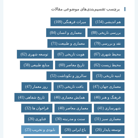
برچسب تقسیم‌بندی‌های موضوعی مقالات
هم اندیشی
(154)
میراث فرهنگی
(109)
بررسی تاریخی
(88)
معماری و انسان
(84)
نقد و بررسی
(79)
معماری و طبیعت
(71)
محیط شهری
(67)
هویت تاریخی
(67)
توسعه شهری
(62)
محیط زیست
(62)
تاریخ معاصر
(60)
منابع طبیعی
(58)
ابنیه تاریخی
(53)
سالروز و نکوداشت
(52)
معماری جهان
(47)
بافت تاریخی
(47)
روز معمار
(47)
فرهنگ و هنر
(46)
همایش معماری
(46)
تاریخ شفاهی
(41)
شهرسازی
(41)
معماری معاصر
(40)
فراخوان ها
(32)
معماری سبز
(31)
سنت و مدرنیته
(30)
فناوری
(26)
توسعه پایدار
(26)
باغ ایرانی
(26)
نابودی و تخریب
(25)