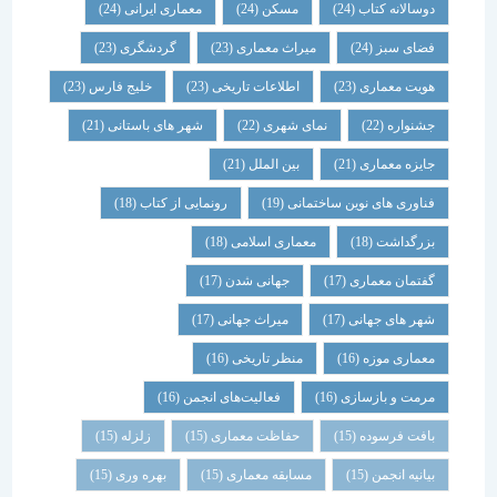
دوسالانه کتاب
(24)
مسکن
(24)
معماری ایرانی
(24)
فضای سبز
(24)
میراث معماری
(23)
گردشگری
(23)
هویت معماری
(23)
اطلاعات تاریخی
(23)
خلیج فارس
(23)
جشنواره
(22)
نمای شهری
(22)
شهر های باستانی
(21)
جایزه معماری
(21)
بین الملل
(21)
فناوری های نوین ساختمانی
(19)
رونمایی از کتاب
(18)
بزرگداشت
(18)
معماری اسلامی
(18)
گفتمان معماری
(17)
جهانی شدن
(17)
شهر های جهانی
(17)
میراث جهانی
(17)
معماری موزه
(16)
منظر تاریخی
(16)
مرمت و بازسازی
(16)
فعالیت‌های انجمن
(16)
بافت فرسوده
(15)
حفاظت معماری
(15)
زلزله
(15)
بیانیه انجمن
(15)
مسابقه معماری
(15)
بهره وری
(15)