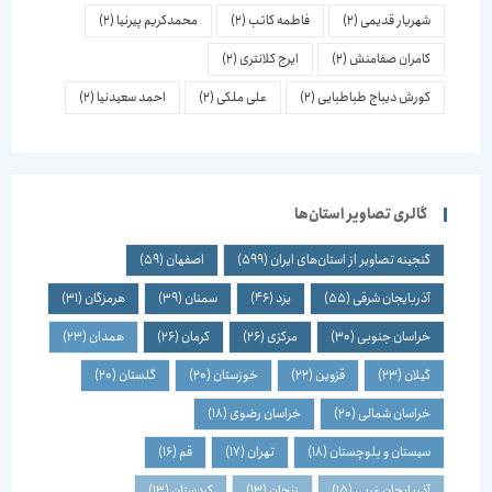
شهریار قدیمی
(2)
فاطمه کاتب
(2)
محمدکریم پیرنیا
(2)
کامران صفامنش
(2)
ایرج کلانتری
(2)
کورش دیباج طباطبایی
(2)
علی ملکی
(2)
احمد سعیدنیا
(2)
گالری تصاویر استان‌ها
گنجینه تصاویر از استان‌های ایران
(599)
اصفهان
(59)
آذربایجان شرقی
(55)
یزد
(46)
سمنان
(39)
هرمزگان
(31)
خراسان جنوبی
(30)
مرکزی
(26)
کرمان
(26)
همدان
(23)
گیلان
(23)
قزوین
(22)
خوزستان
(20)
گلستان
(20)
خراسان شمالی
(20)
خراسان رضوی
(18)
سیستان و بلوچستان
(18)
تهران
(17)
قم
(16)
آذربایجان غربی
(15)
زنجان
(13)
کردستان
(13)