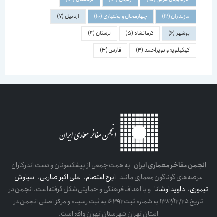
مازندران
(12)
چهارمحال و بختیاری
(10)
اردبیل
(7)
بوشهر
(6)
کرمانشاه
(5)
لرستان
(4)
کهکیلویه و بویراحمد
(3)
فارس
(3)
انجمن مفاخر معماری ایران
به همت جمعی از پیشکسوتان و دست اندرکاران
عرصه‌های گوناگون معماری مانند
ایرج اعتصام
،
علی اکبر صارمی
،
سیاوش
تیموری
،
داوید اوشانا
و با اهداف فرهنگی و حمایتی شکل گرفته‌است. انجمن در
تاریخ ۱۳۸۲/۱۲/۲۵ به شماره ثبت ۱۶۳۹۲ به ثبت رسیده و مرکز اصلی انجمن در
استان تهران شهرستان تهران واقع است.