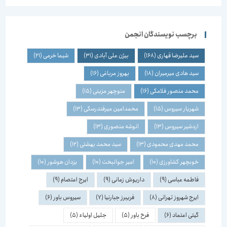
برچسب نویسندگان انجمن
سید علیرضا قهاری
(168)
بیژن علی آبادی
(31)
شیما خرمی
(21)
سید هادی میرمیران
(18)
بهروز مرباغی
(16)
محمد منصور فلامکی
(16)
منوچهر مزینی
(15)
شهریار سیروس
(15)
محمدامین میرفندرسکی
(13)
اردشیر سیروس
(13)
انوشه منصوری
(13)
محمد مهدی محمودی
(13)
سید محمد بهشتی
(12)
خوبچهر کشاورزی
(10)
امیر جوانبخت
(10)
یزدان هوشور
(10)
فاطمه عباسی
(9)
داریوش زمانی
(9)
ایرج اعتصام
(9)
ایرج شهروز تهرانی
(8)
فریبرز جبارنیا
(7)
سیروس باور
(6)
گیتی اعتماد
(6)
فرخ باور
(5)
جلیل اولیاء
(5)