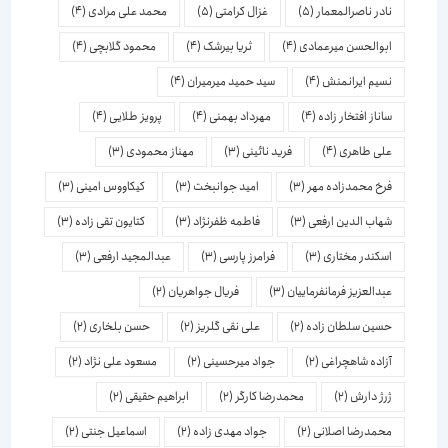
نادر ناصرالمعمار
(5)
غزال کرامتی
(5)
محمد علی مرادی
(4)
ابوالحسن میرعمادی
(4)
ثریا بیرشک
(4)
محمود گلابچی
(4)
نسیم ایرانمنش
(4)
سید حمید میرمیران
(4)
ساناز افتخار زاده
(4)
مهرداد بهمنی
(4)
پرویز طلایی
(4)
علی طاهری
(4)
فرید نائینی
(3)
مهناز محمودی
(3)
فرخ محمدزاده مهر
(3)
امید جوانبخت
(3)
کیکاووس امینی
(3)
شهاب الدین ارفعی
(3)
فاطمه ظفرنژاد
(3)
کتایون تقی زاده
(3)
اسكندر مختاری
(3)
فرامرز پارسی
(3)
عبدالمجید ارفعی
(3)
عبدالعزیز فرمانفرماییان
(3)
فریال جواهریان
(2)
حسین سلطان زاده
(2)
علی نقی گلریز
(2)
حسن بلخاری
(2)
آزاده شاهچراغی
(2)
جواد میرحسینی
(2)
مسعود علی نژاد
(2)
ژرژ دارش
(2)
محمدرضا کارگر
(2)
ابراهیم حقیقی
(2)
محمدرضا اصلانی
(2)
جواد مهدی زاده
(2)
اسماعیل جنتی
(2)