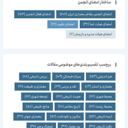
ساختار اعضای انجمن
اعضای انجمن مفاخر معماری ایران
(206)
اعضای فعال انجمن
(183)
اعضای هیئت امنا
(42)
اعضای جاوید
(22)
اعضای هیئت مدیره و بازرسان
(7)
برچسب تقسیم‌بندی‌های موضوعی مقالات
هم اندیشی
(154)
میراث فرهنگی
(109)
بررسی تاریخی
(88)
معماری و انسان
(84)
نقد و بررسی
(79)
معماری و طبیعت
(71)
محیط شهری
(67)
هویت تاریخی
(67)
توسعه شهری
(62)
محیط زیست
(62)
تاریخ معاصر
(60)
منابع طبیعی
(58)
ابنیه تاریخی
(53)
سالروز و نکوداشت
(52)
معماری جهان
(47)
بافت تاریخی
(47)
روز معمار
(47)
فرهنگ و هنر
(46)