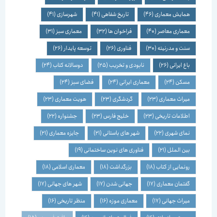
همایش معماری
(46)
تاریخ شفاهی
(41)
شهرسازی
(41)
معماری معاصر
(40)
فراخوان ها
(32)
معماری سبز
(31)
سنت و مدرنیته
(30)
فناوری
(26)
توسعه پایدار
(26)
باغ ایرانی
(26)
نابودی و تخریب
(25)
دوسالانه کتاب
(24)
مسکن
(24)
معماری ایرانی
(24)
فضای سبز
(24)
میراث معماری
(23)
گردشگری
(23)
هویت معماری
(23)
اطلاعات تاریخی
(23)
خلیج فارس
(23)
جشنواره
(22)
نمای شهری
(22)
شهر های باستانی
(21)
جایزه معماری
(21)
بین الملل
(21)
فناوری های نوین ساختمانی
(19)
رونمایی از کتاب
(18)
بزرگداشت
(18)
معماری اسلامی
(18)
گفتمان معماری
(17)
جهانی شدن
(17)
شهر های جهانی
(17)
میراث جهانی
(17)
معماری موزه
(16)
منظر تاریخی
(16)