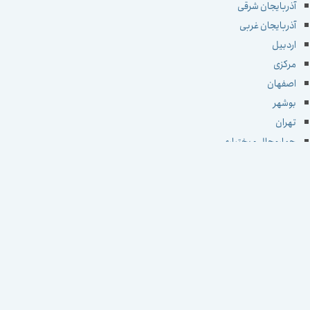
آذربایجان شرقی
آذربایجان غربی
اردبیل
مرکزی
اصفهان
بوشهر
تهران
چهارمحال و بختیاری
خراسان جنوبی
خراسان رضوی
خراسان شمالی
خوزستان
زنجان
سمنان
سیستان و بلوچستان
فارس