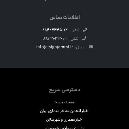
اطلاعات تماس
تلفن:
021-88424345
تلفن:
021-88430313
ایمیل:
info(atsign)ammi.ir
دسترسی سریع
صفحه نخست
اخبار انجمن مفاخر معماری ایران
اخبار معماری و شهرسازی
مقالات معماری و شهرسازی