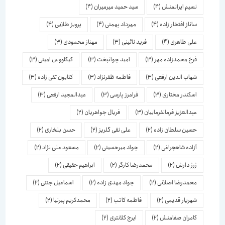
نسیم ایرانمنش
(4)
سید حمید میرمیران
(4)
ساناز افتخار زاده
(4)
مهرداد بهمنی
(4)
پرویز طلایی
(4)
علی طاهری
(4)
فرید نائینی
(3)
مهناز محمودی
(3)
فرخ محمدزاده مهر
(3)
امید جوانبخت
(3)
کیکاووس امینی
(3)
شهاب الدین ارفعی
(3)
فاطمه ظفرنژاد
(3)
کتایون تقی زاده
(3)
اسكندر مختاری
(3)
فرامرز پارسی
(3)
عبدالمجید ارفعی
(3)
عبدالعزیز فرمانفرماییان
(3)
فریال جواهریان
(2)
حسین سلطان زاده
(2)
علی نقی گلریز
(2)
حسن بلخاری
(2)
آزاده شاهچراغی
(2)
جواد میرحسینی
(2)
مسعود علی نژاد
(2)
ژرژ دارش
(2)
محمدرضا کارگر
(2)
ابراهیم حقیقی
(2)
محمدرضا اصلانی
(2)
جواد مهدی زاده
(2)
اسماعیل جنتی
(2)
شهریار قدیمی
(2)
فاطمه کاتب
(2)
محمدکریم پیرنیا
(2)
کامران صفامنش
(2)
ایرج کلانتری
(2)