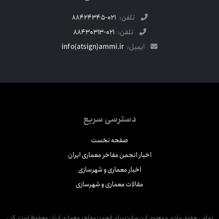
تلفن:
021-88424345
تلفن:
021-88430313
ایمیل:
info(atsign)ammi.ir
دسترسی سریع
صفحه نخست
اخبار انجمن مفاخر معماری ایران
اخبار معماری و شهرسازی
مقالات معماری و شهرسازی
مامی حقوق مادی و معنوی این سایت برای انجمن مفاخر معماری ایران محفوظ است. کپی