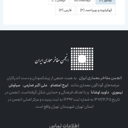
بوشهر
(6)
کرمانشاه
(5)
لرستان
(4)
کهکیلویه و بویراحمد
(3)
فارس
(3)
انجمن مفاخر معماری ایران
به همت جمعی از پیشکسوتان و دست اندرکاران
عرصه‌های گوناگون معماری مانند
ایرج اعتصام
،
علی اکبر صارمی
،
سیاوش
تیموری
،
داوید اوشانا
و با اهداف فرهنگی و حمایتی شکل گرفته‌است. انجمن در
تاریخ ۱۳۸۲/۱۲/۲۵ به شماره ثبت ۱۶۳۹۲ به ثبت رسیده و مرکز اصلی انجمن در
استان تهران شهرستان تهران واقع است.
اطلاعات تماس