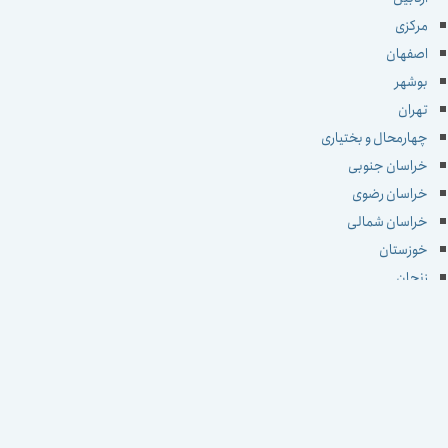
مرکزی
اصفهان
بوشهر
تهران
چهارمحال و بختیاری
خراسان جنوبی
خراسان رضوی
خراسان شمالی
خوزستان
زنجان
سمنان
سیستان و بلوچستان
فارس
قزوین
قم
کردستان