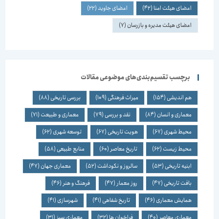
اعضای هیئت امنا
(42)
اعضای جاوید
(22)
اعضای هیئت مدیره و بازرسان
(7)
برچسب تقسیم‌بندی‌های موضوعی مقالات
هم اندیشی
(154)
میراث فرهنگی
(109)
بررسی تاریخی
(88)
معماری و انسان
(84)
نقد و بررسی
(79)
معماری و طبیعت
(71)
محیط شهری
(67)
هویت تاریخی
(67)
توسعه شهری
(62)
محیط زیست
(62)
تاریخ معاصر
(60)
منابع طبیعی
(58)
ابنیه تاریخی
(53)
سالروز و نکوداشت
(52)
معماری جهان
(47)
بافت تاریخی
(47)
روز معمار
(47)
فرهنگ و هنر
(46)
همایش معماری
(46)
تاریخ شفاهی
(41)
شهرسازی
(41)
معماری معاصر
(40)
فراخوان ها
(32)
معماری سبز
(31)