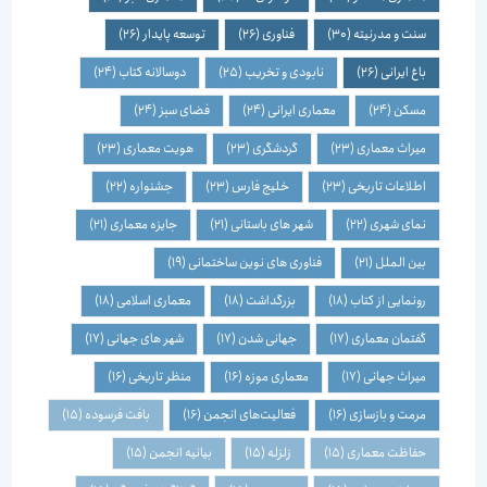
سنت و مدرنیته
(30)
فناوری
(26)
توسعه پایدار
(26)
باغ ایرانی
(26)
نابودی و تخریب
(25)
دوسالانه کتاب
(24)
مسکن
(24)
معماری ایرانی
(24)
فضای سبز
(24)
میراث معماری
(23)
گردشگری
(23)
هویت معماری
(23)
اطلاعات تاریخی
(23)
خلیج فارس
(23)
جشنواره
(22)
نمای شهری
(22)
شهر های باستانی
(21)
جایزه معماری
(21)
بین الملل
(21)
فناوری های نوین ساختمانی
(19)
رونمایی از کتاب
(18)
بزرگداشت
(18)
معماری اسلامی
(18)
گفتمان معماری
(17)
جهانی شدن
(17)
شهر های جهانی
(17)
میراث جهانی
(17)
معماری موزه
(16)
منظر تاریخی
(16)
مرمت و بازسازی
(16)
فعالیت‌های انجمن
(16)
بافت فرسوده
(15)
حفاظت معماری
(15)
زلزله
(15)
بیانیه انجمن
(15)