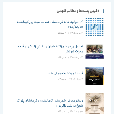
معماری برگزار
کنند معماری
می شود
ایران وضعیت
آخرین پست‌ها و مطالب انجمن
مطلوبی ندارد
🖋️«بیانیه خانه کرمانشاه»«به مناسبت روز کرمانشاه
۰۵/۰۵/۰۵»
14 مرداد 1405
/
۰ دیدگاه
تجلیل «پدر علم ژنتیک ایران» از تپشِ زندگی در قلب
میراث شوشتر
14 مرداد 1405
/
۰ دیدگاه
قلعه الموت ثبت جهانی شد
7 مرداد 1405
/
۰ دیدگاه
وبینار معرفی شهرستان کرمانشاه : «کرمانشاه، پژواک
تاریخ در قلب زاگرس»
5 مرداد 1405
/
۰ دیدگاه