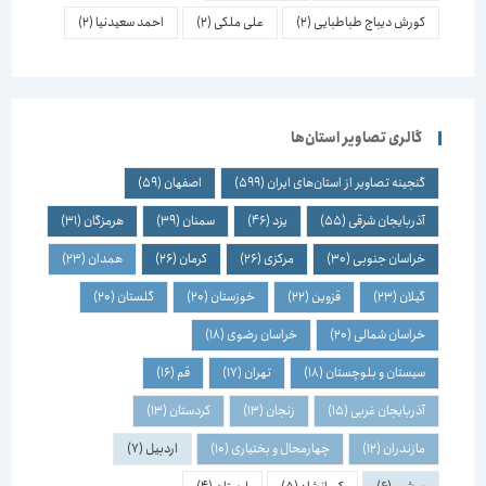
کورش دیباج طباطبایی
(2)
علی ملکی
(2)
احمد سعیدنیا
(2)
گالری تصاویر استان‌ها
گنجینه تصاویر از استان‌های ایران
(599)
اصفهان
(59)
آذربایجان شرقی
(55)
یزد
(46)
سمنان
(39)
هرمزگان
(31)
خراسان جنوبی
(30)
مرکزی
(26)
کرمان
(26)
همدان
(23)
گیلان
(23)
قزوین
(22)
خوزستان
(20)
گلستان
(20)
خراسان شمالی
(20)
خراسان رضوی
(18)
سیستان و بلوچستان
(18)
تهران
(17)
قم
(16)
آذربایجان غربی
(15)
زنجان
(13)
کردستان
(13)
مازندران
(12)
چهارمحال و بختیاری
(10)
اردبیل
(7)