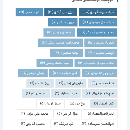
برچسب نویسندگان انجمن
سید علیرضا قهاری
(168)
بیژن علی آبادی
(31)
شیما خرمی
(21)
سید هادی میرمیران
(18)
بهروز مرباغی
(16)
محمد منصور فلامکی
(16)
منوچهر مزینی
(15)
شهریار سیروس
(15)
محمدامین میرفندرسکی
(13)
اردشیر سیروس
(13)
انوشه منصوری
(13)
محمد مهدی محمودی
(13)
سید محمد بهشتی
(12)
خوبچهر کشاورزی
(10)
امیر جوانبخت
(10)
یزدان هوشور
(10)
فاطمه عباسی
(9)
داریوش زمانی
(9)
ایرج اعتصام
(9)
ایرج شهروز تهرانی
(8)
فریبرز جبارنیا
(7)
سیروس باور
(6)
گیتی اعتماد
(6)
فرخ باور
(5)
جلیل اولیاء
(5)
نادر ناصرالمعمار
(5)
غزال کرامتی
(5)
محمد علی مرادی
(4)
ابوالحسن میرعمادی
(4)
ثریا بیرشک
(4)
محمود گلابچی
(4)