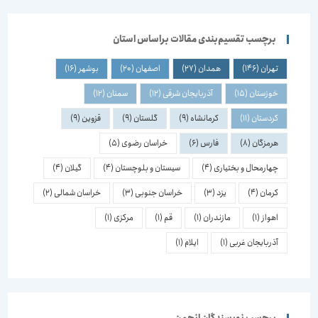
برچسب تقسیم‌بندی مقالات براساس استان
تهران
(146)
همدان
(27)
اصفهان
(20)
بوشهر
(16)
خوزستان
(15)
آذربایجان شرقی
(12)
سمنان
(12)
کردستان
(11)
کرمانشاه
(9)
گلستان
(9)
قزوین
(9)
هرمزگان
(8)
فارس
(6)
خراسان رضوی
(5)
چهارمحال و بختیاری
(4)
سیستان و بلوچستان
(4)
گیلان
(4)
کرمان
(4)
یزد
(3)
خراسان جنوبی
(3)
خراسان شمالی
(2)
اهواز
(1)
مازندران
(1)
قم
(1)
مرکزی
(1)
آذربایجان غربی
(1)
ایلام
(1)