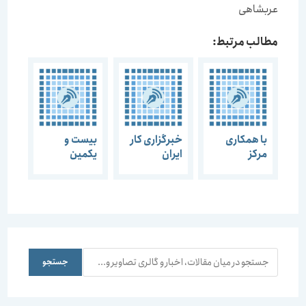
عربشاهی
مطالب مرتبط:
با همکاری
خبرگزاری کار
بیست و
مرکز
ایران
یکمین
مطالعات و
بزرگداشت روز
گفتمان هنر و
تحقیقات
معمار و هفته
معماری “نقد
شهرسازی –
معماری عضو
و بررسی هنر و
معماری ایران
انجمن مفاخر
معماری
و انجمن
معماری
معاصر”
مفاخر
ایران:
معماری
معماران، از
جستجو
جستجو
سلسله
ارائه طرح های
نشست های
تکراری غربی
پژوهش
خودداری