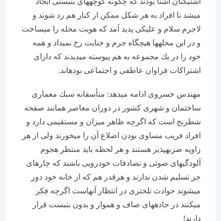
آشتی‏كنان آشنا بودند كه چگونه كوچه‏های بن‏بستی ایجاد
می‏شد تا افراد به هر شكل ممكن از كنار هم رد شوند و
لاجرم سلام و علیكی پدید آمد كه هویت محله را می‏ساخت
و در این محله‏ها هیچگاه جرم و جنایت رخ نمی‏داد و همه
خود را در یك مجموعه به هم پیوسته می‏دیدند كه دارای
اشتراكات فراوان عاطفی و اجتماعی بوده‏اند.
مهندس خسروی ادامه می‏دهد: متأسفانه سبك معماری
ساختمان و شهری كشور در دوران معاصر همانند صفحه
شطرنج است كه اگرچه ظاهر میزان و مستقیمی دارد و
افراد فریب مساوی بودن اضلاع آن را می‏خورند ولی از هر
زاویه ضربه‏پذیر هستند و هر لحظه باید منتظر هجوم
آلودگی‏های صوتی و تصادفات خودرویی باشند كه چاره‏ای
جز تسلیم شدن ندارند و هرقدر هم كه از خانه خود دور
می‏شوند حوادث تلختری در انتظار آنهاست اگرچه فكر
می‏كنند در جاده‏های صاف و هموار و بدون بن‏بست قرار
دارند!