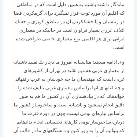
ماندگار داشته باشیم به همین دلیل است كه در مناطقی
كه اقلیم آن مورد توجه قرار نمی‏گیرد برای گرم‏كردن فضا
در زمستان و یا خشك‏كردن آن در مناطق كویری و خشك
اتلاف انرژی بسیار فراوان است در حالیكه در معماری
ایرانی برای هر اقلیمی نوع معماری خاصی طراحی شده
است.
وی ادامه می‏دهد: متاسفانه امروز ما دچار یك تقلید ناشیانه
از معماری غربی هستیم تقلید در تهران از كشورهای
غربی است كه مهندسان ما چه خودشان به غرب رفته‏اند
و چه كتابهای آنها براساس معماری غربی تالیف شده را
خوانده‏اند كه در پیاده‏سازی آن در كشور ما هم به طور
دقیق انجام نمی‏شود و ناشیانه است و ساخت‏وساز كشور ما
براساس نیازهای بومی نیست چون در دوره فترت ما
درباره ساخت‏وساز بومی كارهای تحقیقاتی انجام نداده‏ایم
كه بتوانیم آن را به روز كنیم و دانشگاههای ما در قالب آن