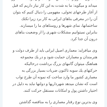
می‏داند و می‏گوید: ما به شدت به این كار نیاز داریم كه قبل
از آغاز طرح‏های تحولی، مفهومی را دنبال كنیم كه بتوان
آن را در معرفی بناهای ایرانی به كار برد زیرا تك‏تك
ساختمان‏ها، نمای شهرها و روستاهای ما را می‏سازند.
بنابراین نمی‏توانیم مشكلات شهری را از وضعیت بناهای
درون آن جدا كرد.
وی می‏افزاید: معماری اصیل ایرانی باید از طرف دولت و
هنرمندان و معماران حمایت شود و در یك مجموعه
هماهنگ می‏توان گامهای بزرگ برداشت درحالیكه
حركت‏های یك سویه تاكنون ضربات بسیار بزرگی به
معماری كشور ما وارد ساخت كه نمونه آن طرح نواب
است كه نشان می‏دهد شهرداریها و دولت‏ها نباید به دلیل در
اختیار داشتن پول و امكانات مستقل حركت كنند.
وی بدترین نوع رفتار معماری را به مناقصه گذاشتن