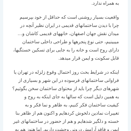
به همراه ندارد.
واقعیت بسیار روشنی است كه حداقل از خود بپرسیم
چرا با دیدن ساختمان‏های قدیمی در ایران نظیر آنچه در
میدان نقش جهان اصفهان، خانه‏های قدیمی كاشان و…
می‏بینیم، حتی نوع پنجره‏ها و طراحی داخلی ساختمان
دارای روح است و خانه را به جایی برای تسكین خستگی‏ها،
قابل سكونت و ایمن قرار می‏دهد.
اینكه در شرایط بحث روز احتمال وقوع زلزله در تهران یا
فراوانی ساختمان‏های فرسوده در این شهر و بسیاری از
شهرهای دیگر چرا باید از محتوای ساختمان سخن بگوئیم؟
به همین دلیل است كه سالها به جای اینكه به روح و
كیفیت ساختمان فكر كنیم، به ظاهر و نما فكر و به
تغییرات نمادین دلخوش كرده‏ایم و اكنون هم از ظاهر بنا
خسته و دلگیر شده‏ایم و هم از حضور در ساختمان‏های غیر
ایمن و فاقد آرامش درونی وحشت داریم. اما هنوز هم به