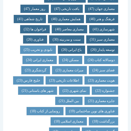
معماری جهان
(47)
بافت تاریخی
(47)
روز معمار
(47)
فرهنگ و هنر
(46)
همایش معماری
(46)
تاریخ شفاهی
(41)
شهرسازی
(41)
معماری معاصر
(40)
فراخوان ها
(32)
معماری سبز
(31)
سنت و مدرنیته
(30)
فناوری
(26)
توسعه پایدار
(26)
باغ ایرانی
(26)
نابودی و تخریب
(25)
دوسالانه کتاب
(24)
مسکن
(24)
معماری ایرانی
(24)
فضای سبز
(24)
میراث معماری
(23)
گردشگری
(23)
هویت معماری
(23)
اطلاعات تاریخی
(23)
خلیج فارس
(23)
جشنواره
(22)
نمای شهری
(22)
شهر های باستانی
(21)
جایزه معماری
(21)
بین الملل
(21)
فناوری های نوین ساختمانی
(19)
رونمایی از کتاب
(18)
بزرگداشت
(18)
معماری اسلامی
(18)