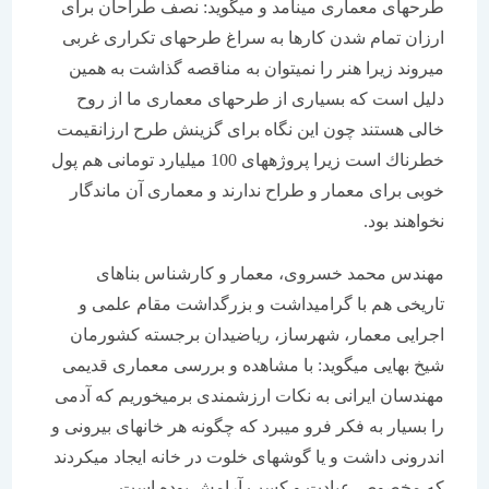
طرح‏های معماری می‏نامد و می‏گوید: نصف طراحان برای
ارزان تمام شدن كارها به سراغ طرح‏های تكراری غربی
می‏روند زیرا هنر را نمی‏توان به مناقصه گذاشت به همین
دلیل است كه بسیاری از طرح‏های معماری ما از روح
خالی هستند چون این نگاه برای گزینش طرح ارزانقیمت
خطرناك است زیرا پروژه‏های 100 میلیارد تومانی هم پول
خوبی برای معمار و طراح ندارند و معماری آن ماندگار
نخواهند بود.
مهندس محمد خسروی، معمار و كارشناس بناهای
تاریخی هم با گرامیداشت و بزرگداشت مقام علمی و
اجرایی معمار، شهرساز، ریاضی‏دان برجسته كشورمان
شیخ بهایی می‏گوید: با مشاهده و بررسی معماری قدیمی
مهندسان ایرانی به نكات ارزشمندی برمی‏خوریم كه آدمی
را بسیار به فكر فرو می‏برد كه چگونه هر خانه‏ای بیرونی و
اندرونی داشت و یا گوشه‏ای خلوت در خانه ایجاد می‏كردند
كه مخصوص عبادت و كسب آرامش بوده است.