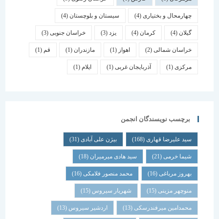
چهارمحال و بختیاری
(4)
سیستان و بلوچستان
(4)
گیلان
(4)
کرمان
(4)
یزد
(3)
خراسان جنوبی
(3)
خراسان شمالی
(2)
اهواز
(1)
مازندران
(1)
قم
(1)
مرکزی
(1)
آذربایجان غربی
(1)
ایلام
(1)
برچسب نویسندگان انجمن
سید علیرضا قهاری
(168)
بیژن علی آبادی
(31)
شیما خرمی
(21)
سید هادی میرمیران
(18)
بهروز مرباغی
(16)
محمد منصور فلامکی
(16)
منوچهر مزینی
(15)
شهریار سیروس
(15)
محمدامین میرفندرسکی
(13)
اردشیر سیروس
(13)