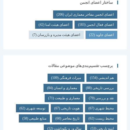
ساختار اعضای انجمن
اعضای انجمن مفاخر معماری ایران
(206)
اعضای فعال انجمن
(183)
اعضای هیئت امنا
(42)
اعضای جاوید
(22)
اعضای هیئت مدیره و بازرسان
(7)
برچسب تقسیم‌بندی‌های موضوعی مقالات
هم اندیشی
(154)
میراث فرهنگی
(109)
بررسی تاریخی
(88)
معماری و انسان
(84)
نقد و بررسی
(79)
معماری و طبیعت
(71)
محیط شهری
(67)
هویت تاریخی
(67)
توسعه شهری
(62)
محیط زیست
(62)
تاریخ معاصر
(60)
منابع طبیعی
(58)
ابنیه تاریخی
(53)
سالروز و نکوداشت
(52)