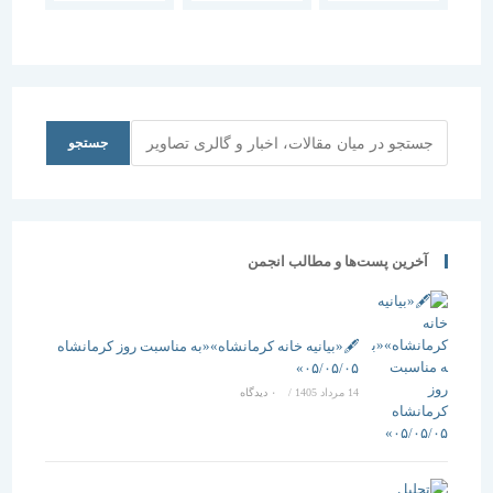
مهندسی
متمركز
شورای
ساختمان
مجموعه‌
راهبردی
احمدی نژاد
عوامل دخيل
همایش با
مهندسان
در صنعت،
قطب فناوری
ساختمان پای
ساختمان و
معماری
صندوق رای
اقتصاد
دانشگاه
جستجو
جستجو
می رود
بستگي دارد
تهران و
شورای
فناوری های
نوین
ساختمان
آخرین پست‌ها و مطالب انجمن
🖋️«بیانیه خانه کرمانشاه»«به مناسبت روز کرمانشاه
۰۵/۰۵/۰۵»
14 مرداد 1405
/
۰ دیدگاه