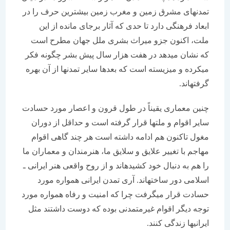
تمدن‏های مشرق زمین و مغرب زمین بیشترین حرف را در
ابعاد فرهنگی دارد تا حدی كه آثار برجای مانده از این
ملت، اكنون جزو میراث بشری ملل جهان مطرح است
كه نشان می‏دهد در هفت هزار سال پیش بشر چگونه فكر
می‏كرده و می‏زیسته است كه بعدها سایر تمدن‏ها از آن بهره
گرفته‏اند.
چنین معماری یقیناً در طول قرون و اعصار مورد حسادت
سایر اقوام و ملت‏ها قرار گرفته است و حداقل از دوران
مغول تاكنون هم ادامه داشته است هر چند گاهی اقوام
مهاجم با تغییر علایق و سلایق ما، هنرمندان و معماران ما
را هم به دنبال خود كشیده‏اند و از روح واقعی هنر ایرانی ـ
اسلامی دور ساخته‏اند. آری تمدن ایرانی همواره مورد
حسادت قرار می‏گرفت چرا كه امنیت و رفاه همواره مورد
توجه دیگر اقوام غیرمتمدنی بوده كه دوست داشتند مثل
ایرانی‏ها زندگی كنند.