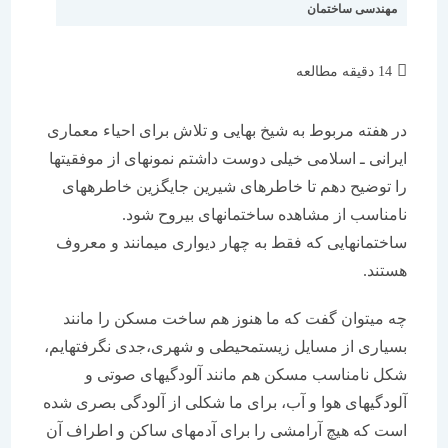
مهندسی ساختمان
زمان
14 دقیقه مطالعه
مطالعه:
در هفته مربوط به شیخ بهایی و تلاش برای احیاء معماری
ایرانی ـ اسلامی خیلی دوست داشتم نمونه‏ای از موفقیت‏ها
را توضیح دهم تا خاطره‏ای شیرین جایگزین خاطره‏های
نامناسب از مشاهده ساختمان‏های بی‏روح شود.
ساختمان‏هایی كه فقط به چهار دیواری می‏مانند و معروف
هستند.
چه می‏توان گفت كه ما هنوز هم ساخت مسكن را مانند
بسیاری از مسایل زیست‏محیطی و شهری،جدی نگرفته‏ایم،
شكل نامناسب مسكن هم مانند آلودگی‏های صوتی و
آلودگی‏های هوا و آب، برای ما شكلی از آلودگی بصری شده
است كه هیچ آرامشی را برای آدمهای ساكن و اطراف آن