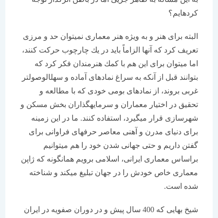
كرده‏ایم؟
البته برای هنر و به ویژه هنر معماری نمی‏توان حد و مرزی
تعریف كرد كه آنها الزاماً باید در یك چارچوب حركت كنند،
اما می‏توان برای این هم با كمك هنرمندان فكر كرد كه
بتوانند قبل از آنكه به سراغ نمادهای آماده و سهل‏الوصول‏تر
غربی بروند، از نمادهای بومی خودی كه با مطالعه و
تحقیق در اختیار معماران و سرمایه‏گذاران بخش مسكن و
شهرسازی قرار می‏گیرد، استفاده كنند. ما در این زمینه
برای دنیای مدرن و آهنی معاصر حرف‏های فراوانی برای
گفتن داریم و حتی جهانی شدن خود را هم می‏توانیم
براساس معماری ایرانی، اسلامی برویم همانگونه كه ژاپن
معماری خاص خودش را در جهان تبلیغ می‏كند و شناخته
شده است.
شیخ بهایی كه 400 سال پیش و در دوران صفویه در ایران