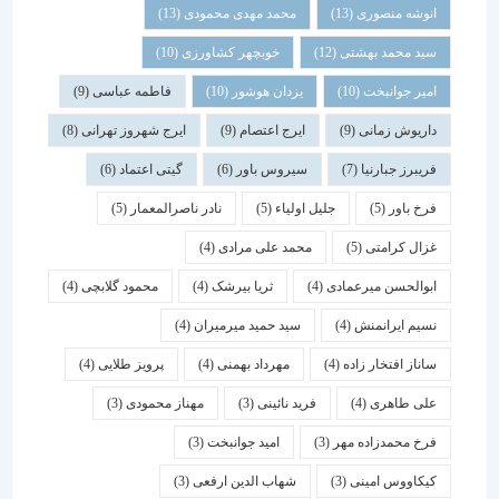
انوشه منصوری
(13)
محمد مهدی محمودی
(13)
سید محمد بهشتی
(12)
خوبچهر کشاورزی
(10)
امیر جوانبخت
(10)
یزدان هوشور
(10)
فاطمه عباسی
(9)
داریوش زمانی
(9)
ایرج اعتصام
(9)
ایرج شهروز تهرانی
(8)
فریبرز جبارنیا
(7)
سیروس باور
(6)
گیتی اعتماد
(6)
فرخ باور
(5)
جلیل اولیاء
(5)
نادر ناصرالمعمار
(5)
غزال کرامتی
(5)
محمد علی مرادی
(4)
ابوالحسن میرعمادی
(4)
ثریا بیرشک
(4)
محمود گلابچی
(4)
نسیم ایرانمنش
(4)
سید حمید میرمیران
(4)
ساناز افتخار زاده
(4)
مهرداد بهمنی
(4)
پرویز طلایی
(4)
علی طاهری
(4)
فرید نائینی
(3)
مهناز محمودی
(3)
فرخ محمدزاده مهر
(3)
امید جوانبخت
(3)
کیکاووس امینی
(3)
شهاب الدین ارفعی
(3)