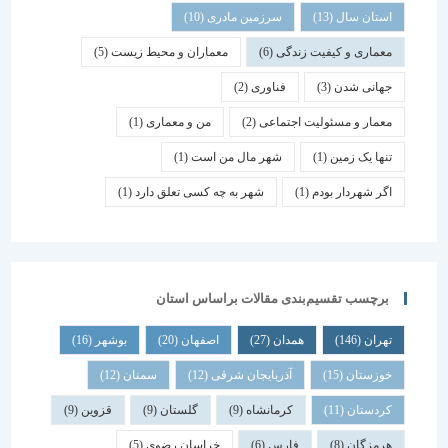
استان سال
(13)
سرزمین مادری
(10)
معماری و کیفیت زندگی
(6)
معماران و محیط زیست
(5)
جهانی شدن
(3)
فناوری
(2)
معمار و مسئولیت اجتماعی
(2)
من و معماری
(1)
تنها یک زمین
(1)
شهر مال من است
(1)
اگر شهردار بودم
(1)
شهر به چه کسی تعلق دارد
(1)
برچسب تقسیم‌بندی مقالات براساس استان
تهران
(146)
همدان
(27)
اصفهان
(20)
بوشهر
(16)
خوزستان
(15)
آذربایجان شرقی
(12)
سمنان
(12)
کردستان
(11)
کرمانشاه
(9)
گلستان
(9)
قزوین
(9)
هرمزگان
(8)
فارس
(6)
خراسان رضوی
(5)