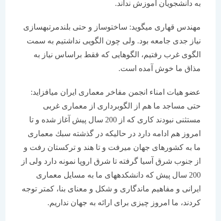
به دانشجویان آموزش نداند.
مهندس قهاری می‏گوید: ساخت‏وساز و حتی بلندمرتبه‏سازی
نیاز جدی جامعه بود. ولی چون الگویی نداشتیم به سمت
الگوی غرب رفتیم، الگوهایی كه فقط براساس نیاز به
مذاق ما خوش آمده است.
عضو هیات امناء انجمن مفاخر معماری ایران می‏افزاید:
حتی مساجد ما هم از الگوبرداری از معماری غربی
مستثنی نبودند كاری كه از 200 سال پیش آغاز شده و تا
امروز هم ادامه دارد در حالیكه در گذشته سبك معماری
ما به كشورهای جهان می‏رفت و تا هند و تركستان رفت و
از جنوب شرق آسیا گرفته تا شرق اروپا نمونه دارد ولی از
200 سال پیش كه دانشكده‏های ما به مسایل معماری
ایرانی و مفاهیم ماندگاری و شكل و معنای بنا، كمتر توجه
كردند، ما امروز چیزی برای ارائه به جهان نداریم.