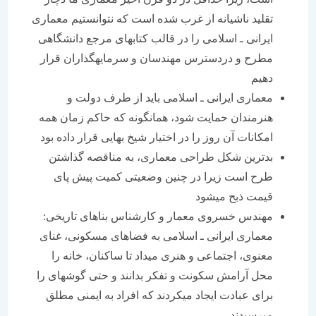
تقلید ناشیانه از غرب شده است كه نتوانستیم معماری
ایرانی ـ اسلامی را در قالب كتاب‏های مرجع دانشگاهی
مطرح و دردسترس مهندسان و سرمایه‏گذاران قرار
دهیم
معماری ایرانی ـ اسلامی باید از طرف دولت و
هنرمندان حمایت شود، همانگونه كه حاكم زمان همه
امكانات آن روز را در اختیار شیخ بهایی قرار داده بود
بدترین شكل طراحی معماری، به مناقصه گذاشتن
طرح است زیرا در چنین وضعیتی كمیت پیش پای
قیمت ذبح می‏شود
مهندس خسروی معمار و كارشناس بناهای تاریخی:
معماری ایرانی ـ اسلامی به فضاهای مسكونی، غنای
معنوی، اجتماعی و هنری می‏داد تا ساكنان، خانه را
محل آرامش سكونت و تفكر بدانند و حتی گوشه‏ای را
برای عبادت ایجاد می‏كردند كه افراد به ایمنی مطلق
می‏رسیدند