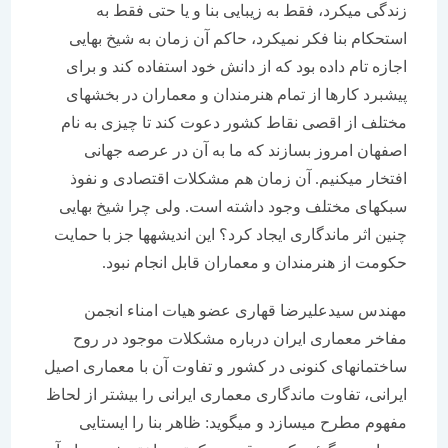
زندگی می‏كرد، فقط به زیبایی بنا و یا حتی فقط به
استحكام بنا فكر نمی‏كرد، حاكم آن زمان به شیخ بهایی
اجازه تام داده بود كه از دانش خود استفاده كند و برای
پیشبرد كارها از تمام هنرمندان و معماران در بخش‏های
مختلف از اقصی نقاط كشور دعوت كند تا چیزی به نام
اصفهان امروز بسازند كه ما به آن در عرصه جهانی
افتخار می‏كنیم. آن زمان هم مشكلات اقتصادی و نفوذ
سبك‏های مختلف وجود داشته است. ولی چرا شیخ بهایی
چنین اثر ماندگاری ایجاد كرد؟ این اندیشه‏ها جز با حمایت
حكومت از هنرمندان و معماران قابل انجام نبود.
مهندس سیدعلیرضا قهاری عضو هیات امناء انجمن
مفاخر معماری ایران درباره مشكلات موجود در روح
ساختمان‏های كنونی در كشور و تفاوت آن با معماری اصیل
ایرانی، تفاوت ماندگاری معماری ایرانی را بیشتر از لحاظ
مفهوم مطرح می‏سازد و می‏گوید: ظاهر بنا را ایستایی