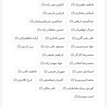
فاطمه ظفرنژاد
(3)
کتایون تقی زاده
(3)
اسكندر مختاری
(3)
فرامرز پارسی
(3)
عبدالمجید ارفعی
(3)
عبدالعزیز فرمانفرماییان
(3)
فریال جواهریان
(2)
حسین سلطان زاده
(2)
علی نقی گلریز
(2)
حسن بلخاری
(2)
آزاده شاهچراغی
(2)
جواد میرحسینی
(2)
مسعود علی نژاد
(2)
ژرژ دارش
(2)
محمدرضا کارگر
(2)
ابراهیم حقیقی
(2)
محمدرضا اصلانی
(2)
جواد مهدی زاده
(2)
اسماعیل جنتی
(2)
شهریار قدیمی
(2)
فاطمه کاتب
(2)
محمدکریم پیرنیا
(2)
کامران صفامنش
(2)
ایرج کلانتری
(2)
کورش دیباج طباطبایی
(2)
علی ملکی
(2)
احمد سعیدنیا
(2)