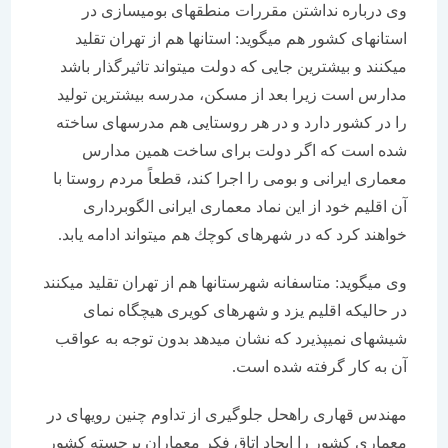
وی درباره نداشتن مقررات منطقه‏ای بومی‏سازی در
استان‏های كشور هم می‏گوید: استان‏ها هم از تهران تقلید
می‏كنند و بیشترین جایی كه دولت می‏تواند تاثیرگذار باشد
مدارس است زیرا بعد از مسكن، مدرسه بیشترین تولید
را در كشور دارد و در هر روستایی هم مدرسه‏ای ساخته
شده است كه اگر دولت برای ساخت همین مدارس
معماری ایرانی و بومی را اجرا كند، قطعاً مردم روستا با
آن اقلیم خود از این نماد معماری ایرانی الگوبرداری
خواهند كرد كه در شهرهای كوچك هم می‏تواند ادامه یابد.
وی می‏گوید: متاسفانه شهرستان‏ها هم از تهران تقلید می‏كنند
در حالیكه اقلیم یزد و شهرهای كویری هیچگاه نمای
شیشه‏ای نمی‏پذیرد كه نشان می‏دهد بدون توجه به عواقب
آن به كار گرفته شده است.
مهندس قهاری راه‏حل جلوگیری از تداوم چنین رویه‏ای در
معماری كشور را ایجاد اتاق فكر معماران برجسته كشور