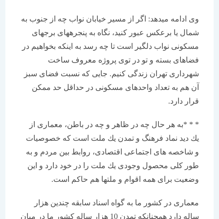
وی ادامه می‏دهد: اگر از مسیر خیابان نواب چه از جنوب به
شمال یا برعكس عبور كنید، نگاه به پنجره‏های برج‏های
مسكونی نواب دلگیر است تا چه رسد به اینكه بخواهیم در
فضاهای بسته و تو در توی پروژه معروف ساخت
شهرداری تهران زندگی كنیم. جایی كه نسبت فضای سبز
آن هم به تعداد واحدهای مسكونی در حداقل حد ممكن
قرار دارد.
* * *به هر حال چه در ظاهر و چه در باطن، معماری از
یك دید نماد فرهنگ و تمدن یك ملت است كه خصوصیات
و شاخصه ‏های اجتماعی اقتصادی، روابط بین مردم و به
طور كلی محصول وجودی یك ملت را در خود دارد و این
وضعیت برای همه اقوام و ملت‏ها هم حاكم است.
معماری در كشور ما به گواه اسناد سابقه چندین هزار
ساله دارد همچنانكه تمدن 10 هزار ساله كشور ما در میان