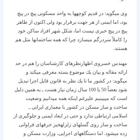
وی می‏گوید: در قدیم كوچه‏ها به واحد مسكونی پیچ در پیچ
بود، اما ایمنی از هر جهت برقرار بود ولی اكنون از ظاهر
پیچ در پیچ خبری نیست اما، شكل شهر افراد ساكن خود
را كاملاً سردرگم می‏سازد چرا كه همه ساختمان‏ها مثل هم
هستند.
مهندس خسروی اظهارنظرهای كارشناسان را هم در حد
ارائه مقاله و بیان یك موضوع بسته معرفی می‏كند و
می‏گوید: در كشور ما تا یك نظر به قانون قابل اجرا تبدیل
شود بعضاً 50 یا 100 سال زمان نیاز هست ـ به همین دلیل
است كه می‏بینیم علیرغم اینكه همه می‏دانیم وضعیت
ساخت و ساز مسكن در كشور با معماری ایرانی ـ
اسلامی ارتباطی ندارد و حتی در ابعاد ایمنی و جلوگیری از
ساخت و ساز روی گسل‏های زلزله‏خیز حرف‏های فراوانی
زده می‏شود. اما دستگاههای اجرایی، وزارت مسكن و