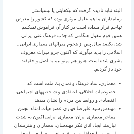
البته نباید نادیده گرفت كه بی‏كفایتی یا بی‏سیاستی
زمامداران ما هم عامل موثری بوده كه كشور را معرض
تهاجم قرار می‏داده است در كنار آن فراموش نمی‏كنیم
همین قوم مغول هنگامی كه جذب فرهنگ غنی ایرانی
شد، یكصد سال پس از هجوم میراث‏های معماری ایرانی ـ
اسلامی را پدید می‏آورند كه اكنون جزو میراث معروف
بشری شده است. هنوز هم می‏توانیم به اصل و حقیقت
خود باز گردیم.
معماری، نماد فرهنگ و تمدن یك ملت است كه
خصوصیات اخلاقی، اعتقادی و شاخصه‏های اجتماعی،
اقتصادی و روابط بین مردم را نشان می‏دهد
مهندس سید علیرضا قهاری عضو هیأت امناء انجمن
مفاخر معماری ایران: معماری ایرانی اكنون به شدت
نیازمند ایجاد اتاق فكر مهندسان، معماران و هنرمندان
است، زیرا حداقل در دو قرن اخیر معماری ما دچار