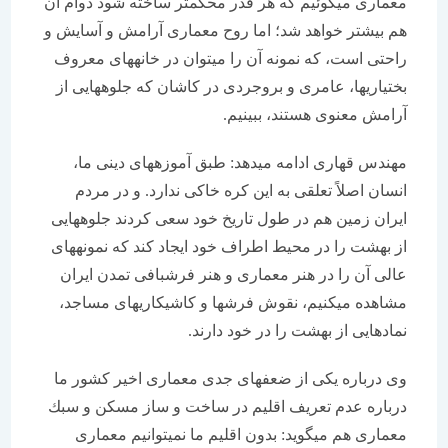
معماری می‏گوئیم كه هر قدر محكمتر ساخته شود دوام آن
هم بیشتر خواهد شد؛ اما روح معماری آرامش و آسایش و
راحتی است، كه نمونه آن را می‏توان در خانه‏های معروف
بختیاری‏ها، عامری و بروجردی در كاشان كه جلوه‏هایی از
آرامش معنوی هستند، ببینیم.
مهندس قهاری ادامه می‏دهد: طبق آموزه‏های دینی ما،
انسان اصلاً تعلقی به این كره خاكی ندارد. و در مردم
ایران زمین هم در طول تاریخ خود سعی كردند جلوه‏هایی
از بهشت را در محیط اطراف خود ایجاد كند كه نمونه‏های
عالی آن را در هنر معماری و هنر فرشبافی تمدن ایران
مشاهده می‏كنیم، نقوش فرش‏ها و كاشی‏كاریهای مساجد،
نمادهایی از بهشت را در خود دارند.
وی درباره یكی از ضعف‏های جدی معماری اخیر كشور ما
درباره عدم تعریف اقلیم در ساخت و ساز مسكن و سبك
معماری هم می‏گوید: بدون اقلیم ما نمی‏توانیم معماری