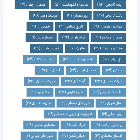
ابنیه تاریخی
(53)
سالروز و نکوداشت
(52)
معماری جهان
(47)
بافت تاریخی
(47)
روز معمار
(47)
فرهنگ و هنر
(46)
همایش معماری
(46)
تاریخ شفاهی
(41)
شهرسازی
(41)
معماری معاصر
(40)
فراخوان ها
(32)
معماری سبز
(31)
سنت و مدرنیته
(30)
فناوری
(26)
توسعه پایدار
(26)
باغ ایرانی
(26)
نابودی و تخریب
(25)
دوسالانه کتاب
(24)
مسکن
(24)
معماری ایرانی
(24)
فضای سبز
(24)
میراث معماری
(23)
گردشگری
(23)
هویت معماری
(23)
اطلاعات تاریخی
(23)
خلیج فارس
(23)
جشنواره
(22)
نمای شهری
(22)
شهر های باستانی
(21)
جایزه معماری
(21)
بین الملل
(21)
فناوری های نوین ساختمانی
(19)
رونمایی از کتاب
(18)
بزرگداشت
(18)
معماری اسلامی
(18)
گفتمان معماری
(17)
جهانی شدن
(17)
شهر های جهانی
(17)