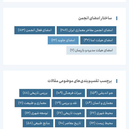
ساختار اعضای انجمن
اعضای انجمن مفاخر معماری ایران
(206)
اعضای فعال انجمن
(183)
اعضای هیئت امنا
(42)
اعضای جاوید
(22)
اعضای هیئت مدیره و بازرسان
(7)
برچسب تقسیم‌بندی‌های موضوعی مقالات
هم اندیشی
(154)
میراث فرهنگی
(109)
بررسی تاریخی
(88)
معماری و انسان
(84)
نقد و بررسی
(79)
معماری و طبیعت
(71)
محیط شهری
(67)
هویت تاریخی
(67)
توسعه شهری
(62)
محیط زیست
(62)
تاریخ معاصر
(60)
منابع طبیعی
(58)