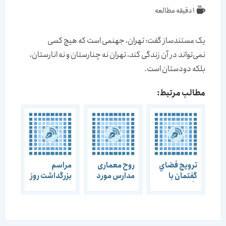
زمان
1 دقیقه مطالعه
مطالعه:
یک مستندساز گفت: تهران، جهنمی است که هیچ کسی
نمی‌تواند در آن زندگی کند، تهران نه چنارستان و نه انارستان،
بلکه دودستان است.
مطالب مرتبط:
ترويج فضاي
روح معماری
مراسم
گفتمان با
مدارس مورد
بزرگداشت روز
تأسيس
غفلت قرار
معمار و هفته
خانه‌هاي
گرفته است در
معماری برگزار
حرفه‌اي-
تمدن اسلامی
شد تشکیل
تخصصي/
ما هیچ
یک نظام