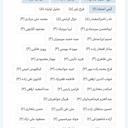
گیتی اعتماد
(6)
فرخ باور
(5)
جلیل اولیاء
(5)
نادر ناصرالمعمار
(5)
غزال کرامتی
(5)
محمد علی مرادی
(4)
ابوالحسن میرعمادی
(4)
ثریا بیرشک
(4)
محمود گلابچی
(4)
نسیم ایرانمنش
(4)
سید حمید میرمیران
(4)
ساناز افتخار زاده
(4)
مهرداد بهمنی
(4)
پرویز طلایی
(4)
علی طاهری
(4)
فرید نائینی
(3)
مهناز محمودی
(3)
فرخ محمدزاده مهر
(3)
امید جوانبخت
(3)
کیکاووس امینی
(3)
شهاب الدین ارفعی
(3)
فاطمه ظفرنژاد
(3)
کتایون تقی زاده
(3)
اسكندر مختاری
(3)
فرامرز پارسی
(3)
عبدالمجید ارفعی
(3)
عبدالعزیز فرمانفرماییان
(3)
فریال جواهریان
(2)
حسین سلطان زاده
(2)
علی نقی گلریز
(2)
حسن بلخاری
(2)
آزاده شاهچراغی
(2)
جواد میرحسینی
(2)
مسعود علی نژاد
(2)