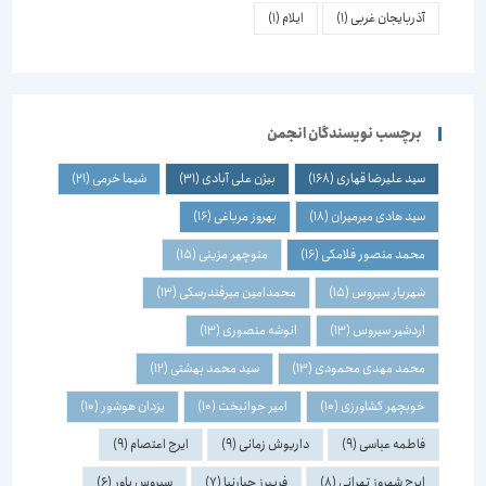
آذربایجان غربی
(1)
ایلام
(1)
برچسب نویسندگان انجمن
سید علیرضا قهاری
(168)
بیژن علی آبادی
(31)
شیما خرمی
(21)
سید هادی میرمیران
(18)
بهروز مرباغی
(16)
محمد منصور فلامکی
(16)
منوچهر مزینی
(15)
شهریار سیروس
(15)
محمدامین میرفندرسکی
(13)
اردشیر سیروس
(13)
انوشه منصوری
(13)
محمد مهدی محمودی
(13)
سید محمد بهشتی
(12)
خوبچهر کشاورزی
(10)
امیر جوانبخت
(10)
یزدان هوشور
(10)
فاطمه عباسی
(9)
داریوش زمانی
(9)
ایرج اعتصام
(9)
ایرج شهروز تهرانی
(8)
فریبرز جبارنیا
(7)
سیروس باور
(6)