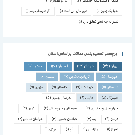
معمار و مسئولیت اجتماعی
(2)
من و معماری
(1)
تنها یک زمین
(1)
شهر مال من است
(1)
اگر شهردار بودم
(1)
شهر به چه کسی تعلق دارد
(1)
برچسب تقسیم‌بندی مقالات براساس استان
تهران
(146)
همدان
(27)
اصفهان
(20)
بوشهر
(16)
خوزستان
(15)
آذربایجان شرقی
(12)
سمنان
(12)
کردستان
(11)
کرمانشاه
(9)
گلستان
(9)
قزوین
(9)
هرمزگان
(8)
فارس
(6)
خراسان رضوی
(5)
چهارمحال و بختیاری
(4)
سیستان و بلوچستان
(4)
گیلان
(4)
کرمان
(4)
یزد
(3)
خراسان جنوبی
(3)
خراسان شمالی
(2)
اهواز
(1)
مازندران
(1)
قم
(1)
مرکزی
(1)