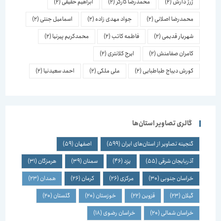
ژرژ دارش
(2)
محمدرضا کارگر
(2)
ابراهیم حقیقی
(2)
محمدرضا اصلانی
(2)
جواد مهدی زاده
(2)
اسماعیل جنتی
(2)
شهریار قدیمی
(2)
فاطمه کاتب
(2)
محمدکریم پیرنیا
(2)
کامران صفامنش
(2)
ایرج کلانتری
(2)
کورش دیباج طباطبایی
(2)
علی ملکی
(2)
احمد سعیدنیا
(2)
گالری تصاویر استان‌ها
گنجینه تصاویر از استان‌های ایران
(599)
اصفهان
(59)
آذربایجان شرقی
(55)
یزد
(46)
سمنان
(39)
هرمزگان
(31)
خراسان جنوبی
(30)
مرکزی
(26)
کرمان
(26)
همدان
(23)
گیلان
(23)
قزوین
(22)
خوزستان
(20)
گلستان
(20)
خراسان شمالی
(20)
خراسان رضوی
(18)