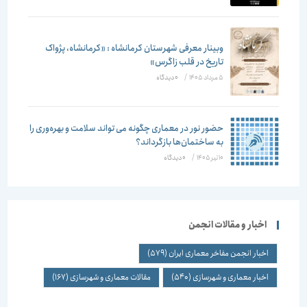
وبینار معرفی شهرستان کرمانشاه : «کرمانشاه، پژواک
تاریخ در قلب زاگرس»
5 مرداد 1405
/
۰ دیدگاه
حضور نور در معماری چگونه می تواند سلامت و بهره‌وری را
به ساختمان‌ها بازگرداند؟
10 تیر 1405
/
۰ دیدگاه
اخبار و مقالات انجمن
اخبار انجمن مفاخر معماری ایران
(579)
اخبار معماری و شهرسازی
(540)
مقالات معماری و شهرسازی
(167)