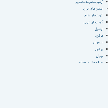
آرشیو مجموعه تصاویر
استان‌های ایران
آذربایجان شرقی
آذربایجان غربی
اردبیل
مرکزی
اصفهان
بوشهر
تهران
چهارمحال و بختیاری
خراسان جنوبی
خراسان رضوی
خراسان شمالی
خوزستان
زنجان
سمنان