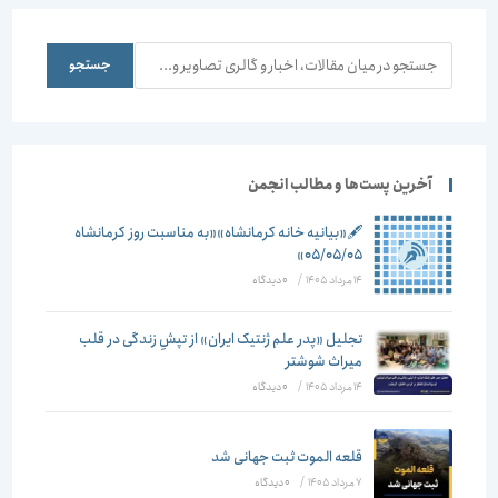
گفت و گو تيغ
مسجدی و
معماری
برخورد
عبادتگاهی
منسجم در
راديکال را کند
نیست كه از
کشور الزامی
جستجو
جستجو
مي‌کند.
آموزش و
است تا وقتی
پرورش جدا
جامعه پایدار
باشد
وجود نداشته
باشد نمی
توان به
آخرین پست‌ها و مطالب انجمن
توسعه پایدار
امیدوار بود
🖋️«بیانیه خانه کرمانشاه»«به مناسبت روز کرمانشاه
۰۵/۰۵/۰۵»
14 مرداد 1405
/
۰ دیدگاه
تجلیل «پدر علم ژنتیک ایران» از تپشِ زندگی در قلب
میراث شوشتر
14 مرداد 1405
/
۰ دیدگاه
قلعه الموت ثبت جهانی شد
7 مرداد 1405
/
۰ دیدگاه