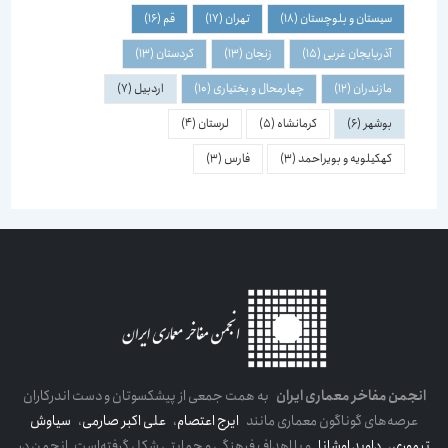
سیستان و بلوچستان
(18)
تهران
(17)
قم
(16)
آذربایجان غربی
(15)
زنجان
(13)
کردستان
(13)
مازندران
(12)
چهارمحال و بختیاری
(10)
اردبیل
(7)
بوشهر
(6)
کرمانشاه
(5)
لرستان
(4)
کهکیلویه و بویراحمد
(3)
فارس
(3)
انجمن مفاخر معماری ایران
به همت جمعی از پیشکسوتان و دست اندرکاران
عرصه‌های گوناگون معماری مانند
ایرج اعتصام
،
علی اکبر صارمی
،
سیاوش
تیموری
،
داوید اوشانا
و با اهداف فرهنگی و حمایتی شکل گرفته‌است. انجمن در