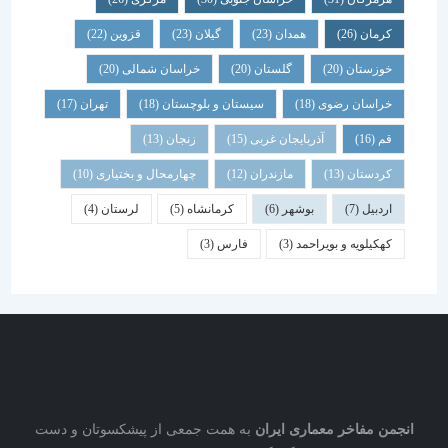
کرمان
(26)
همدان
(23)
گیلان
(23)
قزوین
(22)
خوزستان
(20)
گلستان
(20)
خراسان شمالی
(20)
خراسان رضوی
(18)
سیستان و بلوچستان
(18)
تهران
(17)
قم
(16)
آذربایجان غربی
(15)
زنجان
(13)
کردستان
(13)
مازندران
(12)
چهارمحال و بختیاری
(10)
اردبیل
(7)
بوشهر
(6)
کرمانشاه
(5)
لرستان
(4)
کهکیلویه و بویراحمد
(3)
فارس
(3)
نجمن مفاخر معماری ایران
به همت جمعی از پیشکسوتان و دست