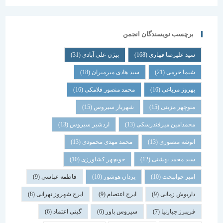
برچسب نویسندگان انجمن
سید علیرضا قهاری
(168)
بیژن علی آبادی
(31)
شیما خرمی
(21)
سید هادی میرمیران
(18)
بهروز مرباغی
(16)
محمد منصور فلامکی
(16)
منوچهر مزینی
(15)
شهریار سیروس
(15)
محمدامین میرفندرسکی
(13)
اردشیر سیروس
(13)
انوشه منصوری
(13)
محمد مهدی محمودی
(13)
سید محمد بهشتی
(12)
خوبچهر کشاورزی
(10)
امیر جوانبخت
(10)
یزدان هوشور
(10)
فاطمه عباسی
(9)
داریوش زمانی
(9)
ایرج اعتصام
(9)
ایرج شهروز تهرانی
(8)
فریبرز جبارنیا
(7)
سیروس باور
(6)
گیتی اعتماد
(6)