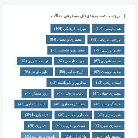
برچسب تقسیم‌بندی‌های موضوعی مقالات
هم اندیشی
(154)
میراث فرهنگی
(109)
بررسی تاریخی
(88)
معماری و انسان
(84)
نقد و بررسی
(79)
معماری و طبیعت
(71)
محیط شهری
(67)
هویت تاریخی
(67)
توسعه شهری
(62)
محیط زیست
(62)
تاریخ معاصر
(60)
منابع طبیعی
(58)
ابنیه تاریخی
(53)
سالروز و نکوداشت
(52)
معماری جهان
(47)
بافت تاریخی
(47)
روز معمار
(47)
فرهنگ و هنر
(46)
همایش معماری
(46)
تاریخ شفاهی
(41)
شهرسازی
(41)
معماری معاصر
(40)
فراخوان ها
(32)
معماری سبز
(31)
سنت و مدرنیته
(30)
فناوری
(26)
توسعه پایدار
(26)
باغ ایرانی
(26)
نابودی و تخریب
(25)