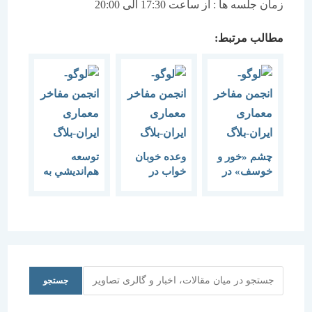
زمان جلسه ها : از ساعت 17:30 الی 20:00
مطالب مرتبط:
چشم «خور و
وعده خوبان
توسعه
خوسف» در
خواب در
هم‌انديشي به
انتظار ثبت
چشم ترم می
تحول علوم
ملی خشک
شکند…
انساني
می‌شود
مي‌انجامد
جستجو
جستجو