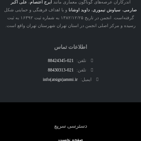
درکاران عرصه‌های گوناگون معماری مانند
ایرج اعتصام
،
علی اکبر
ی
،
سیاوش تیموری
،
داوید اوشانا
و با اهداف فرهنگی و حمایتی شکل
گرفته‌است. انجمن در تاریخ ۱۳۸۲/۱۲/۲۵ به شماره ثبت ۱۶۳۹۲ به ثبت
ه و مرکز اصلی انجمن در استان تهران شهرستان تهران واقع است.
اطلاعات تماس
تلفن:
021-88424345
تلفن:
021-88430313
ایمیل:
info(atsign)ammi.ir
دسترسی سریع
صفحه نخست