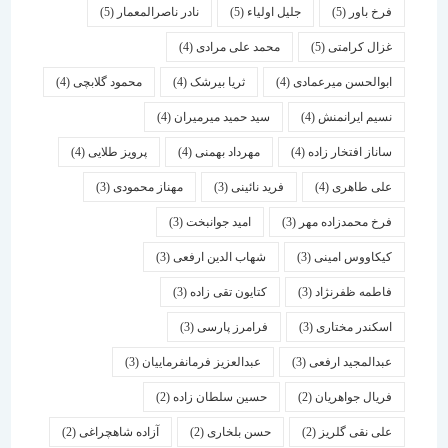
فرخ باور
(5)
جلیل اولیاء
(5)
نادر ناصرالمعمار
(5)
غزال کرامتی
(5)
محمد علی مرادی
(4)
ابوالحسن میرعمادی
(4)
ثریا بیرشک
(4)
محمود گلابچی
(4)
نسیم ایرانمنش
(4)
سید حمید میرمیران
(4)
ساناز افتخار زاده
(4)
مهرداد بهمنی
(4)
پرویز طلایی
(4)
علی طاهری
(4)
فرید نائینی
(3)
مهناز محمودی
(3)
فرخ محمدزاده مهر
(3)
امید جوانبخت
(3)
کیکاووس امینی
(3)
شهاب الدین ارفعی
(3)
فاطمه ظفرنژاد
(3)
کتایون تقی زاده
(3)
اسكندر مختاری
(3)
فرامرز پارسی
(3)
عبدالمجید ارفعی
(3)
عبدالعزیز فرمانفرماییان
(3)
فریال جواهریان
(2)
حسین سلطان زاده
(2)
علی نقی گلریز
(2)
حسن بلخاری
(2)
آزاده شاهچراغی
(2)