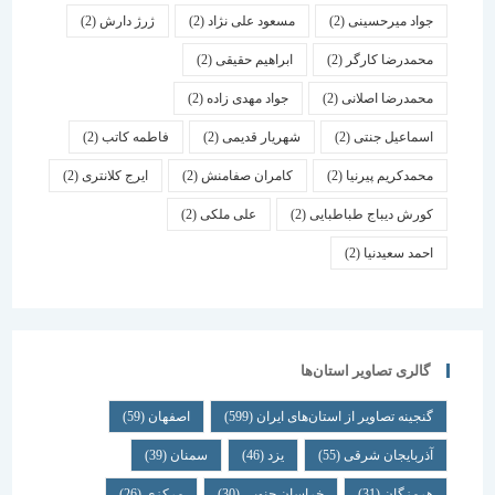
جواد میرحسینی
(2)
مسعود علی نژاد
(2)
ژرژ دارش
(2)
محمدرضا کارگر
(2)
ابراهیم حقیقی
(2)
محمدرضا اصلانی
(2)
جواد مهدی زاده
(2)
اسماعیل جنتی
(2)
شهریار قدیمی
(2)
فاطمه کاتب
(2)
محمدکریم پیرنیا
(2)
کامران صفامنش
(2)
ایرج کلانتری
(2)
کورش دیباج طباطبایی
(2)
علی ملکی
(2)
احمد سعیدنیا
(2)
گالری تصاویر استان‌ها
گنجینه تصاویر از استان‌های ایران
(599)
اصفهان
(59)
آذربایجان شرقی
(55)
یزد
(46)
سمنان
(39)
هرمزگان
(31)
خراسان جنوبی
(30)
مرکزی
(26)