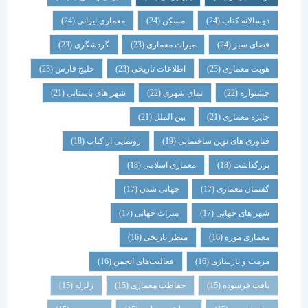
دوسالانه کتاب
(24)
مسکن
(24)
معماری ایرانی
(24)
فضای سبز
(24)
میراث معماری
(23)
گردشگری
(23)
هویت معماری
(23)
اطلاعات تاریخی
(23)
خلیج فارس
(23)
جشنواره
(22)
نمای شهری
(22)
شهر های باستانی
(21)
جایزه معماری
(21)
بین الملل
(21)
فناوری های نوین ساختمانی
(19)
رونمایی از کتاب
(18)
بزرگداشت
(18)
معماری اسلامی
(18)
گفتمان معماری
(17)
جهانی شدن
(17)
شهر های جهانی
(17)
میراث جهانی
(17)
معماری موزه
(16)
منظر تاریخی
(16)
مرمت و بازسازی
(16)
فعالیت‌های انجمن
(16)
بافت فرسوده
(15)
حفاظت معماری
(15)
زلزله
(15)