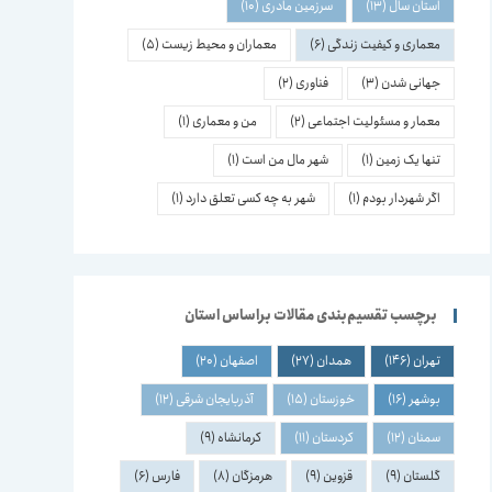
استان سال
(13)
سرزمین مادری
(10)
معماری و کیفیت زندگی
(6)
معماران و محیط زیست
(5)
جهانی شدن
(3)
فناوری
(2)
معمار و مسئولیت اجتماعی
(2)
من و معماری
(1)
تنها یک زمین
(1)
شهر مال من است
(1)
اگر شهردار بودم
(1)
شهر به چه کسی تعلق دارد
(1)
برچسب تقسیم‌بندی مقالات براساس استان
تهران
(146)
همدان
(27)
اصفهان
(20)
بوشهر
(16)
خوزستان
(15)
آذربایجان شرقی
(12)
سمنان
(12)
کردستان
(11)
کرمانشاه
(9)
گلستان
(9)
قزوین
(9)
هرمزگان
(8)
فارس
(6)