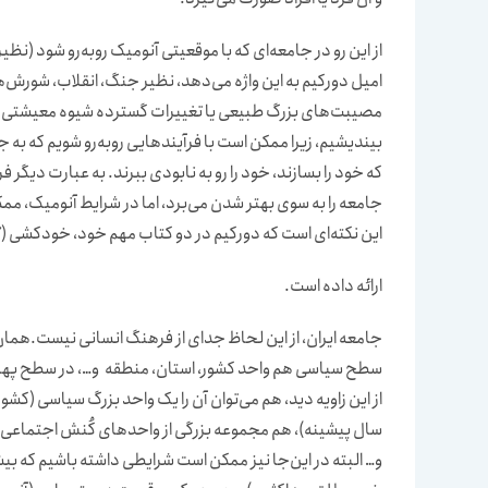
از این رو در جامعه‌ای که با موقعیتی آنومیک روبه‌رو شود (نظ
امیل دورکیم به این واژه می‌دهد، نظیر جنگ، انقلاب، شورش‌ه
مصیبت‌های بزرگ طبیعی یا تغییرات گسترده شیوه معیشتی و 
بیندیشیم، زیرا ممکن است با فرآیندهایی روبه‌رو شویم که به ج
که خود را بسازند، خود را رو به نابودی ببرند. به عبارت دیگر
جامعه را به سوی بهتر شدن می‌برد، اما در شرایط آنومیک، 
این نکته‌ای است که دورکیم در دو کتاب مهم خود، خودکشی (۱۸۹۷) و صور ابتدایی حیات دینی (۱۹۱۲) در کنار سایر آثارش
ارائه داده است.
جامعه ایران، از این لحاظ جدای از فرهنگ انسانی نیست.همان
سطح سیاسی هم واحد کشور، استان، منطقه و…، در سطح پهنه ف
از این زاویه دید، هم می‌توان آن را یک واحد بزرگ سیاسی (کشو
سال پیشینه)، هم مجموعه بزرگی از واحدهای کُنش اجتماعی در
و… البته در این‌جا نیز ممکن است شرایطی داشته باشیم که بی