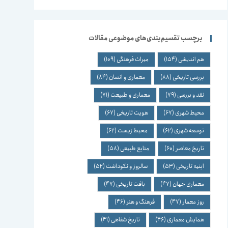
برچسب تقسیم‌بندی‌های موضوعی مقالات
هم اندیشی
(154)
میراث فرهنگی
(109)
بررسی تاریخی
(88)
معماری و انسان
(84)
نقد و بررسی
(79)
معماری و طبیعت
(71)
محیط شهری
(67)
هویت تاریخی
(67)
توسعه شهری
(62)
محیط زیست
(62)
تاریخ معاصر
(60)
منابع طبیعی
(58)
ابنیه تاریخی
(53)
سالروز و نکوداشت
(52)
معماری جهان
(47)
بافت تاریخی
(47)
روز معمار
(47)
فرهنگ و هنر
(46)
همایش معماری
(46)
تاریخ شفاهی
(41)