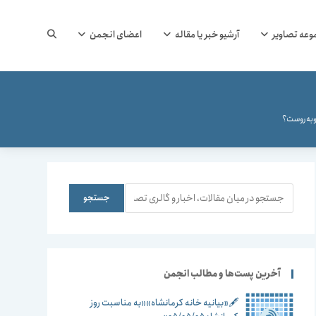
جستجوی
وعه تصاویر
آرشیو خبر یا مقاله
اعضای انجمن
وب
روبه‌روست؟
سایت
جستجو
جستجو
را
آخرین پست‌ها و مطالب انجمن
🖋️«بیانیه خانه کرمانشاه»«به مناسبت روز