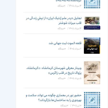
تغییر
کرمانشاه ۰۵/۰۵/۰۵»
14 مرداد 1405
/
۰ دیدگاه
تجلیل «پدر علم ژنتیک ایران» از تپشِ زندگی در
قلب میراث شوشتر
دهید
14 مرداد 1405
/
۰ دیدگاه
قلعه الموت ثبت جهانی شد
7 مرداد 1405
/
۰ دیدگاه
وبینار معرفی شهرستان کرمانشاه : «کرمانشاه،
پژواک تاریخ در قلب زاگرس»
5 مرداد 1405
/
۰ دیدگاه
حضور نور در معماری چگونه می تواند سلامت و
بهره‌وری را به ساختمان‌ها بازگرداند؟
10 تیر 1405
/
۰ دیدگاه