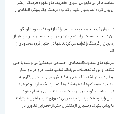
شمند استاد گرامی داریوش آشوری، «تعریف‌ها و مفهوم فرهنگ»(نشر
ار آن بیان کرده‌اند، بسیار ملهم از کتاب «فرهنگ: یک رویکرد انتقادی از
، تلاش کردند تا مجموعه تعاریفی را که از فرهنگ وجود دارد گرد
هفتاد سال بعد این کار‌، بسیار سخت‌تر است، چون در طول پنجاه سال اخیر، تا پیش از
ره بردن از فرهنگ را فراهم می‌کردند تنها در اختیار گروه محدودی از
ند.
ب «تمایز» خود را درباره سرمایه‌های متفاوت(اقتصادی، اجتماعی، فرهنگی) می‌نوشت یا حتی
ال ۱۹۶۴ درباره تحصیلات دانشگاهی واین که تحصیلات می‌تواند نه‌تنها عاملی برای برابری میان
ن و فرودستان باشد، شاید حتی به ذهنش نمی‌رسید در روزگاری نه
، برای همه آدم‌ها به همه شکل‌ها (دیداری، شنیداری) و در همه
رس باشد. چگونه او می‌توانست تصور کند انقلابی به نام «هوش
ان را به وحشت بیندازد؛ به صورتی که روزی شاید ماشین‌ها بتوانند
ا پیشی بگیرند و بسیاری از متفکران حتی از خطر این فناوری در