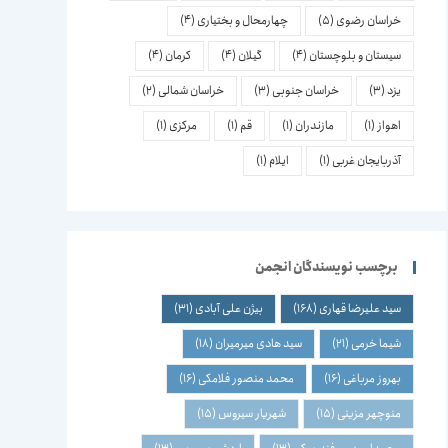
خراسان رضوی
(5)
چهارمحال و بختیاری
(4)
سیستان و بلوچستان
(4)
گیلان
(4)
کرمان
(4)
یزد
(3)
خراسان جنوبی
(3)
خراسان شمالی
(2)
اهواز
(1)
مازندران
(1)
قم
(1)
مرکزی
(1)
آذربایجان غربی
(1)
ایلام
(1)
برچسب نویسندگان انجمن
سید علیرضا قهاری
(168)
بیژن علی آبادی
(31)
شیما خرمی
(21)
سید هادی میرمیران
(18)
بهروز مرباغی
(16)
محمد منصور فلامکی
(16)
منوچهر مزینی
(15)
شهریار سیروس
(15)