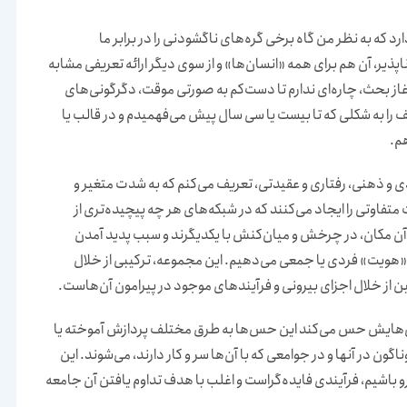
 که به نظر من گاه برخی گره‌های ناگشودنی را در برابر ما
یر، آن هم برای همه «انسان‌ها» و از سوی دیگر ارائه تعریفی مشابه
آغاز بحث، چاره‌ای ندارم تا دست‌کم به صورتی موقت، دگرگونی‌های
ف را به شکلی که تا بیست یا سی سال پیش می‌فهمیدم و در قالب یا
م.
ی و ذهنی، رفتاری و عقیدتی، تعریف می‌کنم که به شدت متغیر و
متفاوتی را ایجاد می‌کنند که در شبکه‌های هر چه پیچیده‌تری از
ا آن مکان، در چرخش و میان‌کنش با یکدیگرند و سبب پدید آمدن
م «هویت» فردی یا جمعی می‌دهیم. این مجموعه، ترکیبی از خلال
ین از خلال اجزای بیرونی و فرآیند‌های موجود در پیرامون آن‌هاست.
گی‌هایش حس می‌کند این حس‌ها به طرق مختلف پردازش آموخته یا
جذب شده و سبب پدید آمدن موقعیت‌های ذهنی و رفتاری گوناگون در آن‎ها و در جوامعی که با آن‌ها سر و کار دارند، می‌شوند. این
و باشیم، فرآیندی فایده‌گراست و اغلب با هدف تداوم یافتن آن جامعه