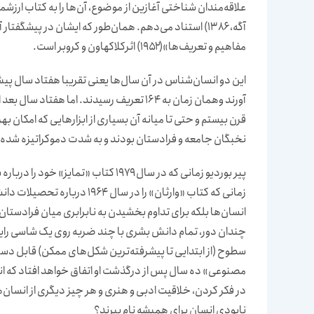
علاقه‌مندان شناختی آغازین از موضوع، آن‌ها را به کتاب ارز
آگه، ۱۳۸۶) استناد می‌دهم. همان‌طور که ایشان در پیشگفت
مفاهیم و تعریف‌ها»(۱۹۵۲) اثرکلاکهاون و کروبر است.
این دو انسان‌شناس در آن سال‌ها یعنی تقریبا هفتاد سال پیش
آورند وهمان زمان به ۱۶۴ تعریف رسیدند. اما 
قرن بیستم و حتی تا میانه آن بسیاری از ابزارهایی که امکان به
نخبگان جامعه و فرادستان بودند و به شدت دموکراتیزه شده‌ا
پیر بوردیو زمانی که در سال ۱۹۷۹ کتا
زمانی که کتاب «وارثان» را در س
انسان‌ها بلکه برای تداوم بخشیدن به نابرابری میان فرادستا
چندان دور، تمام دانش بشری با چند ضربه روی یک شاسی رایانه
سطوح (از ابتدایی تا پیشرفته‌ترین شکل‌های ممکن) قابل دست
مصنوعی» ده سال پس از درگذشت او اتفاق خواهد افتاد که انس
در فکر کردن، خلاقیت ادبی و هنری و هر چیز دیگری از انسان‌ه
نابودی انسان برای همیشه نام ببرند؟