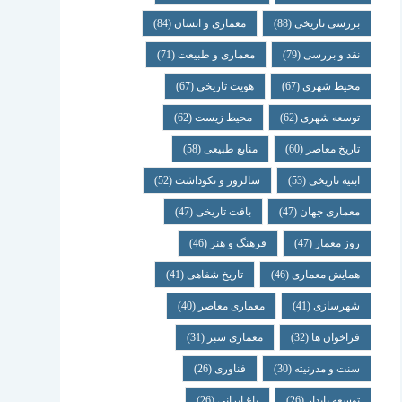
بررسی تاریخی
(88)
معماری و انسان
(84)
نقد و بررسی
(79)
معماری و طبیعت
(71)
محیط شهری
(67)
هویت تاریخی
(67)
توسعه شهری
(62)
محیط زیست
(62)
تاریخ معاصر
(60)
منابع طبیعی
(58)
ابنیه تاریخی
(53)
سالروز و نکوداشت
(52)
معماری جهان
(47)
بافت تاریخی
(47)
روز معمار
(47)
فرهنگ و هنر
(46)
همایش معماری
(46)
تاریخ شفاهی
(41)
شهرسازی
(41)
معماری معاصر
(40)
فراخوان ها
(32)
معماری سبز
(31)
سنت و مدرنیته
(30)
فناوری
(26)
توسعه پایدار
(26)
باغ ایرانی
(26)