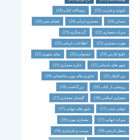
نابودی و تخریب
(25)
دوسالانه کتاب
(24)
مسکن
(24)
معماری ایرانی
(24)
فضای سبز
(24)
میراث معماری
(23)
گردشگری
(23)
هویت معماری
(23)
اطلاعات تاریخی
(23)
خلیج فارس
(23)
جشنواره
(22)
نمای شهری
(22)
شهر های باستانی
(21)
جایزه معماری
(21)
بین الملل
(21)
فناوری های نوین ساختمانی
(19)
رونمایی از کتاب
(18)
بزرگداشت
(18)
معماری اسلامی
(18)
گفتمان معماری
(17)
جهانی شدن
(17)
شهر های جهانی
(17)
میراث جهانی
(17)
معماری موزه
(16)
منظر تاریخی
(16)
مرمت و بازسازی
(16)