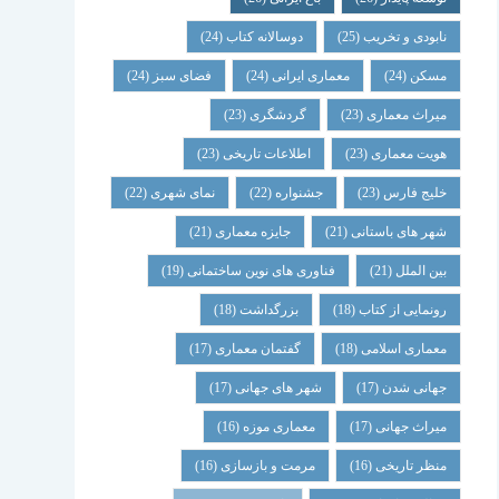
نابودی و تخریب
(25)
دوسالانه کتاب
(24)
مسکن
(24)
معماری ایرانی
(24)
فضای سبز
(24)
میراث معماری
(23)
گردشگری
(23)
هویت معماری
(23)
اطلاعات تاریخی
(23)
خلیج فارس
(23)
جشنواره
(22)
نمای شهری
(22)
شهر های باستانی
(21)
جایزه معماری
(21)
بین الملل
(21)
فناوری های نوین ساختمانی
(19)
رونمایی از کتاب
(18)
بزرگداشت
(18)
معماری اسلامی
(18)
گفتمان معماری
(17)
جهانی شدن
(17)
شهر های جهانی
(17)
میراث جهانی
(17)
معماری موزه
(16)
منظر تاریخی
(16)
مرمت و بازسازی
(16)