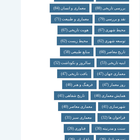
بررسی تاریخی
(88)
معماری و انسان
(84)
نقد و بررسی
(79)
معماری و طبیعت
(71)
محیط شهری
(67)
هویت تاریخی
(67)
توسعه شهری
(62)
محیط زیست
(62)
تاریخ معاصر
(60)
منابع طبیعی
(58)
ابنیه تاریخی
(53)
سالروز و نکوداشت
(52)
معماری جهان
(47)
بافت تاریخی
(47)
روز معمار
(47)
فرهنگ و هنر
(46)
همایش معماری
(46)
تاریخ شفاهی
(41)
شهرسازی
(41)
معماری معاصر
(40)
فراخوان ها
(32)
معماری سبز
(31)
سنت و مدرنیته
(30)
فناوری
(26)
توسعه پایدار
(26)
باغ ایرانی
(26)