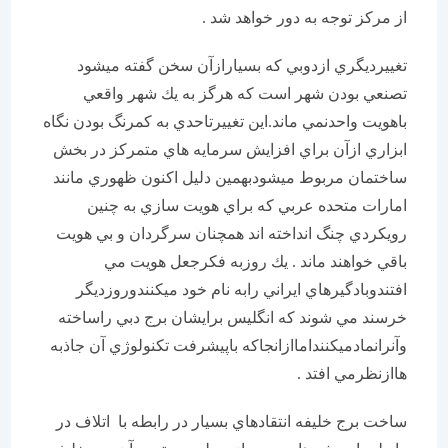
از مركز توجه به دور خواهد شد .
تغيیرديگري ازدوبي كه بسيارازآن سخن گفته ميشود
تصنعي بودن شهر است كه هرگز به يك شهر واقعي
باهويت واحدنمي ماند.اين تغیيرتاحدي به كمرنگ بودن نگاه
ابزاري ازآن براي افزايش سرمايه هاي متمركز در بخش
ساختمان مربوط ميشودبهمين دليل اكنون ظهوري مانند
امارات متحده عربي كه براي هويت سازي به چنين
رويكردي چنگ انداخته اند همچنان سرگردان و بي هويت
باقي خواهند ماند . يك روزبه فكرجعل هويت مي
افتندوبادگيرهاي ايراني رابه نام خود ميكنندوروزديگر
خرسند مي شوند كه انگليس برايشان برج دبي راساخته
وآنرانمادميكننداماازانجاكه باپيشرفت تكنولوژي آن جاذبه
هاازنظرمي افتد .
ساخت برج خليفه انتقادهاي بسيار در رابطه با اتلاف در