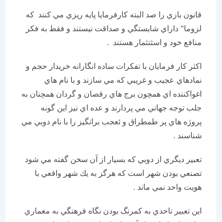
قانون بازي را صد البته كارفرمايا پايه ريزي مي كنند كه
لزوما” داراي شايستگي و صداقت نيستند و فقط به فكر
منافع خود و اسثتثمار هستند .
اكثر كار فرمايان با تفكرات ساده انگارانه خريدار حجم و
نمادهاي عجيب و غريبي كه مي سازند و با نام هاي
اغواكننده اي همچون برج هاي رقصان و گردان همچنان به
جلب توجه جهاني مي پردارند و عده اي نيز اين گونه
پروژه هاي پر طمطراق و ئعجب برانگيز را با نام دوبي مي
شناسند .
تعبير ديگري از دوبي كه بسيار از آن سخن گفته مي شود
تصنعي بودن شهر است كه هرگز به يك شهر واقعي با
هويت واحد نمي ماند .
اين تعبير تاحدي به كمرنگ بودن نگاه فرهنگي به معماري