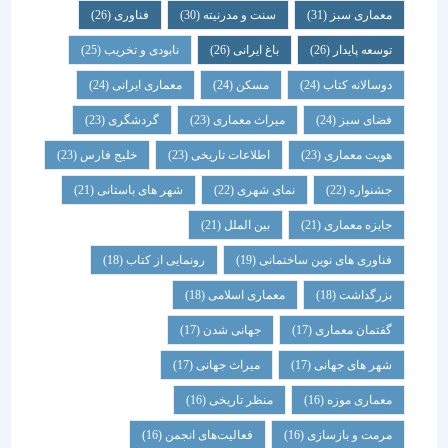
معماری سبز
(31)
سنت و مدرنیته
(30)
فناوری
(26)
توسعه پایدار
(26)
باغ ایرانی
(26)
نابودی و تخریب
(25)
دوسالانه کتاب
(24)
مسکن
(24)
معماری ایرانی
(24)
فضای سبز
(24)
میراث معماری
(23)
گردشگری
(23)
هویت معماری
(23)
اطلاعات تاریخی
(23)
خلیج فارس
(23)
جشنواره
(22)
نمای شهری
(22)
شهر های باستانی
(21)
جایزه معماری
(21)
بین الملل
(21)
فناوری های نوین ساختمانی
(19)
رونمایی از کتاب
(18)
بزرگداشت
(18)
معماری اسلامی
(18)
گفتمان معماری
(17)
جهانی شدن
(17)
شهر های جهانی
(17)
میراث جهانی
(17)
معماری موزه
(16)
منظر تاریخی
(16)
مرمت و بازسازی
(16)
فعالیت‌های انجمن
(16)