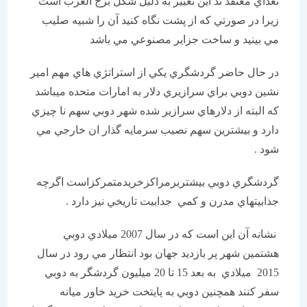
تعداي معتقد ند اين تغیير به دليل شكل برج العرب است
زيرا در صورتي كه از پشت نگاه كنيد آن را شبيه صليب
مي بينيد و ساخت جزاير مصنوعي مي باشد
در حال حاضر گردشگري يكي از استراتژي هاي مهم امير
نشين دوبي براي سرازيري دلار به امارات متحده ميباشد
كه البته از دلارهاي سرازير شده شهر دوبي سهم نا چيزي
دارد و بيشترين سهم نصيب سرمايه گذار ان خارجي مي
شود .
گردشگري دوبي بيشتربرمراكزخريدمتمركزاست اگرچه
جذابيتهاي مدرن و كمي جدابيت تاريخي نيز دارد .
نشانه آن اين است كه در سال 2007 ميلادي دوبي
هشتمين شهر پر بازديد جهان بود انتظار مي رود در سال
2015 ميلادي به بعد 15 تا 20 ميليون گردشگر به دوبي
سفر كنند همچنين دوبي به پايتخت خريد خاور ميانه