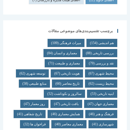
اعضای جاوید
(22)
اعضای هیئت مدیره و بازرسان
(7)
برچسب تقسیم‌بندی‌های موضوعی مقالات
هم اندیشی
(154)
میراث فرهنگی
(109)
بررسی تاریخی
(88)
معماری و انسان
(84)
نقد و بررسی
(79)
معماری و طبیعت
(71)
محیط شهری
(67)
هویت تاریخی
(67)
توسعه شهری
(62)
محیط زیست
(62)
تاریخ معاصر
(60)
منابع طبیعی
(58)
ابنیه تاریخی
(53)
سالروز و نکوداشت
(52)
معماری جهان
(47)
بافت تاریخی
(47)
روز معمار
(47)
فرهنگ و هنر
(46)
همایش معماری
(46)
تاریخ شفاهی
(41)
شهرسازی
(41)
معماری معاصر
(40)
فراخوان ها
(32)