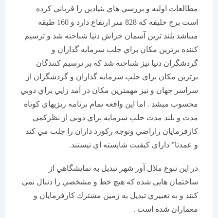
مطالعات اوليه و بررسي هاي بنيادين را قرباني كرده
است برج خليفه كه 828 متر ارتفاع دارد و 160 طبقه
ميباشد بلند ترين آسمان خراش دنيا شناخته شد و ترسيم
كننده برترين مكان براي جلب سرمايه گذاران و
گردشگران دنيا نيز شناخته شد كه بر ترسيم كنندگان
برترين مكان براي جلب سرمايه گذاران و گردشگران از
سراسر جهان و نيز مهمترين مكان در آمد زايي براي دوبي
محسوب ميشد . اما اين واقعه تمام برنامه ريزيهاي كوتاه
مدت و بلند مدت جلب سرمايه براي دوبي از نظركمي
كارفرمايان راراضي وتوجه ركورد داران را جلب مي كند
و عمدتا” داراي كيفيت شايسته اي نیستند.
در اين تنوع ملال آور شهر تبديل به نمايشگاهي از
ساختمان هايي شده كه هيچ خط و مشخصي را دنبال نمي
كنند و به تعبيري تبديل به زمين مشترك كارفرمايان و
معماران شده است .