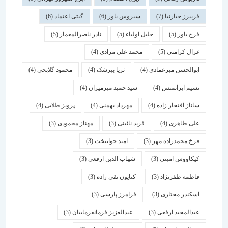
فریبرز جبارنیا
(7)
سیروس باور
(6)
گیتی اعتماد
(6)
فرخ باور
(5)
جلیل اولیاء
(5)
نادر ناصرالمعمار
(5)
غزال کرامتی
(5)
محمد علی مرادی
(4)
ابوالحسن میرعمادی
(4)
ثریا بیرشک
(4)
محمود گلابچی
(4)
نسیم ایرانمنش
(4)
سید حمید میرمیران
(4)
ساناز افتخار زاده
(4)
مهرداد بهمنی
(4)
پرویز طلایی
(4)
علی طاهری
(4)
فرید نائینی
(3)
مهناز محمودی
(3)
فرخ محمدزاده مهر
(3)
امید جوانبخت
(3)
کیکاووس امینی
(3)
شهاب الدین ارفعی
(3)
فاطمه ظفرنژاد
(3)
کتایون تقی زاده
(3)
اسكندر مختاری
(3)
فرامرز پارسی
(3)
عبدالمجید ارفعی
(3)
عبدالعزیز فرمانفرماییان
(3)