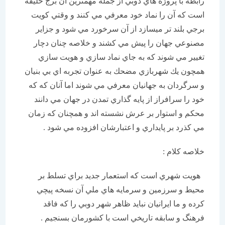
رابطه با پروژه هاي دوبي از جمله مهمترين آن برج خليفه
است كه آن را نماد خود معرفي مي كنند و وقتي كويت
برجي بلند تر ميسازد از آن سرخورد مي شود و جزاير
مصنوعي جهان را پيش مي كشند و خلاصه چنان دچار
تغیير مي شوند كه به جاي نماد سازي و هويت سازي
همچون يك شهربازي مضحك به عنوان تجربه اي بي بنيان
و سرگردان به جهانيان معرفي مي شوند اما آنان كه كه
خود را سرافراز از پايه گذاري تمدن در جهان مي دانند
محكم و استوار بر عرش نشسته اند و همچنان كه زمان
مي كذرد بر پايداري و اعتبارشان افزوده مي شود .
خلاصه كلام :
هويت شهري است كه استعمار جديد براي تسلط بر
محيط و سرزمين و سرمايه هاي ملي آن نسخه پيچي
كرده و ما ايرانيان نبايد ظاهر شهر دوبي را كه فاقد
فرهنگ و سابقه تاريخي است با كشورمان بسنجيم .