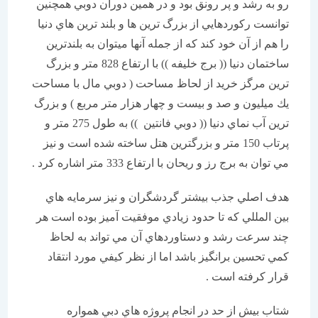
رو به رشد و پر رونق بود و در همين دوران دوبي همچنين
توانست ركوردهايي از بزرگ ترين ها و بلند ترين هاي دنيا
را هم از آن خود كند كه از جمله آنها ميتوان به بلندترين
ساختمان دنيا (( برج خليفه )) با ارتفاع 828 متر و بزرگ
ترين مرگز خريد از لحاظ مساحت ( دوبي مال با مساحت
يك ميليون و صد و بيست و چهار هزار متر مربع ) و بزرگ
ترين آب نماي دنيا (( دوبي فانتين )) به طول 275 متر و
پرتاب 150 متر و بزرگترين هتل ساخته شده است و نيز
مي توان به برج رز و ريحان با ارتفاع 333 متر اشاره كرد .
هدف اصلي جذب بيشتر گردشگران و نيز سرمايه هاي
بين المللي كه تا حدود زيادي موفقيت آميز بوده است هر
چند سرعت رشد و دستاوردهاي آن مي تواند به لحاظ
كمي تحسين برانگيز باشد اما از نظر كيفي مورد انتقاد
قرار كرفته است .
شتاب بيش از حد در انجام پروژه هاي دبي همواره