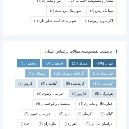
معمار و مسئولیت اجتماعی
(2)
من و معماری
(1)
تنها یک زمین
(1)
شهر مال من است
(1)
اگر شهردار بودم
(1)
شهر به چه کسی تعلق دارد
(1)
برچسب تقسیم‌بندی مقالات براساس استان
تهران
(146)
همدان
(27)
اصفهان
(20)
بوشهر
(16)
خوزستان
(15)
آذربایجان شرقی
(12)
سمنان
(12)
کردستان
(11)
کرمانشاه
(9)
گلستان
(9)
قزوین
(9)
هرمزگان
(8)
فارس
(6)
خراسان رضوی
(5)
چهارمحال و بختیاری
(4)
سیستان و بلوچستان
(4)
گیلان
(4)
کرمان
(4)
یزد
(3)
خراسان جنوبی
(3)
خراسان شمالی
(2)
اهواز
(1)
مازندران
(1)
قم
(1)