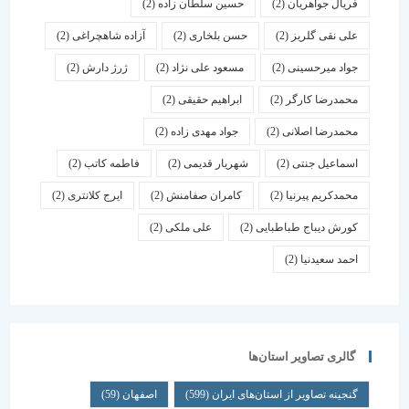
فریال جواهریان
(2)
حسین سلطان زاده
(2)
علی نقی گلریز
(2)
حسن بلخاری
(2)
آزاده شاهچراغی
(2)
جواد میرحسینی
(2)
مسعود علی نژاد
(2)
ژرژ دارش
(2)
محمدرضا کارگر
(2)
ابراهیم حقیقی
(2)
محمدرضا اصلانی
(2)
جواد مهدی زاده
(2)
اسماعیل جنتی
(2)
شهریار قدیمی
(2)
فاطمه کاتب
(2)
محمدکریم پیرنیا
(2)
کامران صفامنش
(2)
ایرج کلانتری
(2)
کورش دیباج طباطبایی
(2)
علی ملکی
(2)
احمد سعیدنیا
(2)
گالری تصاویر استان‌ها
گنجینه تصاویر از استان‌های ایران
(599)
اصفهان
(59)