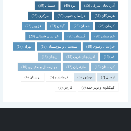
آذربایجان شرقی
(55)
یزد
(46)
سمنان
(39)
هرمزگان
(31)
خراسان جنوبی
(30)
مرکزی
(26)
کرمان
(26)
همدان
(23)
گیلان
(23)
قزوین
(22)
خوزستان
(20)
گلستان
(20)
خراسان شمالی
(20)
خراسان رضوی
(18)
سیستان و بلوچستان
(18)
تهران
(17)
قم
(16)
آذربایجان غربی
(15)
زنجان
(13)
کردستان
(13)
مازندران
(12)
چهارمحال و بختیاری
(10)
اردبیل
(7)
بوشهر
(6)
کرمانشاه
(5)
لرستان
(4)
کهکیلویه و بویراحمد
(3)
فارس
(3)