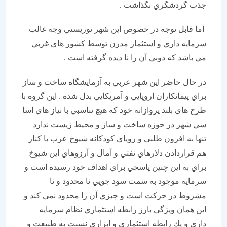
جذب گردشگري نگذاشت .
اما قابل توجه در خصوص اين شهر توريستي وجه غالب
سرمايه داري و استثمار مدرن توسط كشور هاي غربي
مي باشد كه دوبي آن را نا ديده گرفته است .
در حال حاضر اين شهر عربي به آزمايشگاه ساخت و ساز
براي پيمانكاران اروپايي و آمريكايي بدل شده . اين گروه با
طرح هاي بلند پروازانه خود كه هيچ تناسبي با نياز هاي اسا
سي شهر در حوزه ساخت و ساز و محيط زيست ندارد
تنها به افزون طلبي و روياي كودكانه شيوخ عرب با كنار
هم قراردادن دلارهاي نفتي و آمال و آرزوهاي اين شيوخ
براي به اين چنين پاسخي براي اهداف خود رسيده است و
سرمايه موجود به سمت سود جويي نا محدود و نا
مشروط در حركت است و چبزي آن را محدود نمي كند و
اين همان ويژگي بارز رابطه استثماري نظام سرمايه
داري و يك رابطه استثماري و ابزاري نسبت به طبيعت و