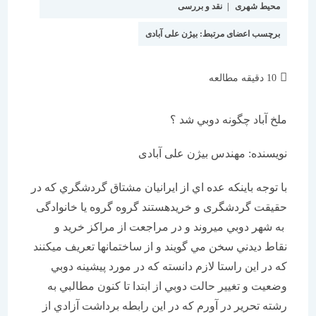
محیط شهری
|
نقد و بررسی
برچسب اعضای مرتبط:
بیژن علی آبادی
زمان
10 دقیقه مطالعه
مطالعه:
ملخ آباد چگونه دوبي شد ؟
نویسنده: مهندس بیژن علی آبادی
با توجه باينكه عده اي از ايرانيان مشتاق گردشگري كه در
حقيقت گردشگری و خريدهستند گروه گروه یا خانوادگی
به شهر دوبي ميروند و در مراجعت از مراكز خريد و
نقاط ديدني سخن مي گويند و از ساختمانها تعريف ميكنند
كه در اين راستا لازم دانسته كه در مورد پيشينه دوبي
وضعيت و تغیير حالت دوبي از ابتدا تا كنون مطالبي به
رشته تحرير در آورم كه در اين رابطه برداشت آزادي از