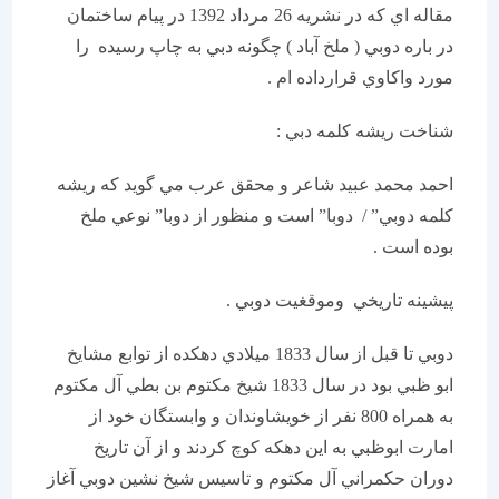
مقاله اي كه در نشريه 26 مرداد 1392 در پيام ساختمان
در باره دوبي ( ملخ آباد ) چگونه دبي به چاپ رسيده را
مورد واكاوي قرارداده ام .
شناخت ريشه كلمه دبي :
احمد محمد عبيد شاعر و محقق عرب مي گويد كه ريشه
كلمه دوبي” / دوبا” است و منظور از دوبا” نوعي ملخ
بوده است .
پيشينه تاريخي وموقغيت دوبي .
دوبي تا قبل از سال 1833 ميلادي دهكده از توابع مشايخ
ابو ظبي بود در سال 1833 شيخ مكتوم بن بطي آل مكتوم
به همراه 800 نفر از خويشاوندان و وابستگان خود از
امارت ابوظبي به اين دهكه كوچ كردند و از آن تاريخ
دوران حكمراني آل مكتوم و تاسيس شيخ نشين دوبي آغاز