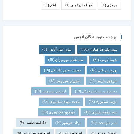
مرکزی
(1)
آذربایجان غربی
(1)
ایلام
(1)
برچسب نویسندگان انجمن
سید علیرضا قهاری
(168)
بیژن علی آبادی
(31)
شیما خرمی
(21)
سید هادی میرمیران
(18)
بهروز مرباغی
(16)
محمد منصور فلامکی
(16)
منوچهر مزینی
(15)
شهریار سیروس
(15)
محمدامین میرفندرسکی
(13)
اردشیر سیروس
(13)
انوشه منصوری
(13)
محمد مهدی محمودی
(13)
سید محمد بهشتی
(12)
خوبچهر کشاورزی
(10)
امیر جوانبخت
(10)
یزدان هوشور
(10)
فاطمه عباسی
(9)
داریوش زمانی
(9)
ایرج اعتصام
(9)
ایرج شهروز تهرانی
(8)