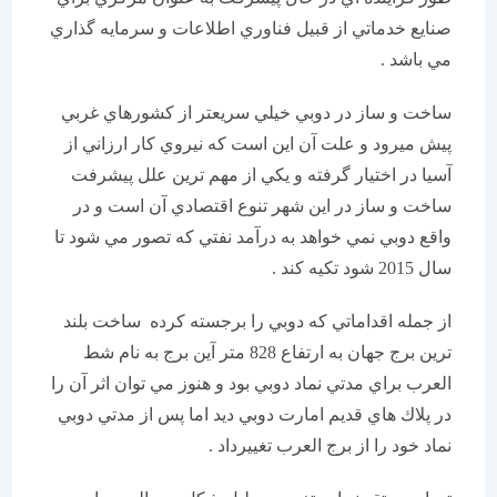
صنايع خدماتي از قبيل فناوري اطلاعات و سرمايه گذاري
مي باشد .
ساخت و ساز در دوبي خيلي سريعتر از كشورهاي غربي
پيش ميرود و علت آن اين است كه نيروي كار ارزاني از
آسيا در اختيار گرفته و يكي از مهم ترين علل پيشرفت
ساخت و ساز در اين شهر تنوع اقتصادي آن است و در
واقع دوبي نمي خواهد به درآمد نفتي كه تصور مي شود تا
سال 2015 شود تكيه كند .
از جمله اقداماتي كه دوبي را برجسته كرده ساخت بلند
ترين برج جهان به ارتفاع 828 متر آين برج به نام شط
العرب براي مدتي نماد دوبي بود و هنوز مي توان اثر آن را
در پلاك هاي قديم امارت دوبي ديد اما پس از مدتي دوبي
نماد خود را از برج العرب تغیيرداد .