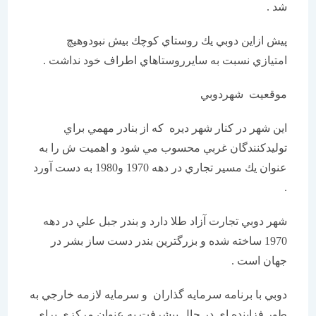
شد .
پيش ازاين دوبي يك روستاي كوچك بيش نبودوهيچ
امتيازي نسبت به سايرروستاهاي اطراف خود نداشت .
موقعيت شهردوبي
اين شهر در كنار شهر ديره كه از بنادر مهمي براي
توليدكنندگان غربي محسوب مي شود و اهميت ش را به
عنوان يك مسير تجاري در دهه 1970 و1980 به دست آورد
.
شهر دوبي تجارت آزاد طلا دارد و بندر جبل علي در دهه
1970 ساخته شده و بزرگترين بندر دست ساز بشر در
جهان است .
دوبي با برنامه سرمايه گذاران و سرمايه لازمه خارجي به
طور فزاينده اي در حال پيشرفت به عنوان مركزي براي