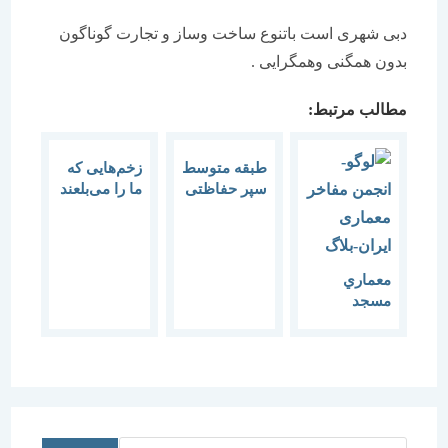
دبی شهری است باتنوع ساخت وساز و تجارت گوناگون
بدون همگنی وهمگرایی .
مطالب مرتبط:
طبقه متوسط
زخم‌هایی که
سپر حفاظتی
ما را می‌بلعند
حاکمیت
معماري
مسجد
پيامبررا بهتر
بشناسيم