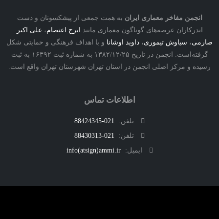
نجمن مفاخر معماری ایران
به همت جمعی از پیشکسوتان و دست
درکاران عرصه‌های گوناگون معماری مانند
ایرج اعتصام
،
علی اکبر
ی
،
سیاوش تیموری
،
داوید اوشانا
و با اهداف فرهنگی و حمایتی شکل
گرفته‌است. انجمن در تاریخ ۱۳۸۲/۱۲/۲۵ به شماره ثبت ۱۶۳۹۲ به ثبت
ه و مرکز اصلی انجمن در استان تهران شهرستان تهران واقع است.
اطلاعات تماس
تلفن:
021-88424345
تلفن:
021-88430313
ایمیل:
info(atsign)ammi.ir