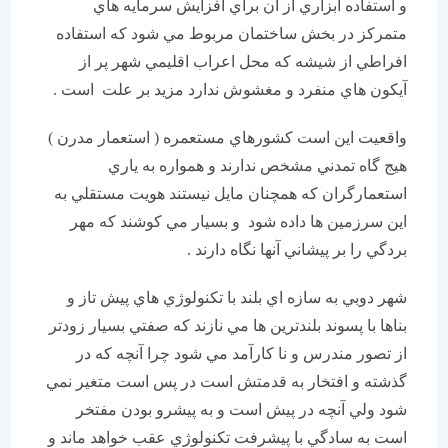
و استفاده ابزاري از آن براي افزايش سرمايه هاي
متمركز در بخش ساختمان مربوط مي شود كه استفاده
افراطي از شيشه كه محل اعراب اقليمي شهر پر از
آيكون هاي منفرد و مغشوش ندارد مزيد بر علت است .
واقعيت اين است كشورهاي مستعمره ( استعمار مدرن )
هيج گاه تمدني مشخص ندارند و همواره به ياري
استعمارگران كه همچنان مايل نيستند هويت مستقلي به
اين سرزمين ها داده شود و بسيار مي كوشند كه مهر
بردگي را بر پيشاني آنها نگاه دارند .
شهر دوبي به سازه اي بلند با تكنولوژي هاي پيش تاز و
بناها با پسوند بلندترين ها مي نازند كه صفتي بسيار زودتر
از تصور مندرس و نا كارآمد مي شود چرا آنچه كه در
گذشته و افتخار به قدمتش است در پس است متغير نمي
شود ولي آنچه در پيش است و به پيشرو بودن مفتخر
است به سادگي با پيشرفت تكنولوژي عقب خواهد ماند و