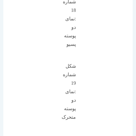
شماره
18
:نمای
دو
پوسته
پسیو
شکل
شماره
19
:نمای
دو
پوسته
متحرک