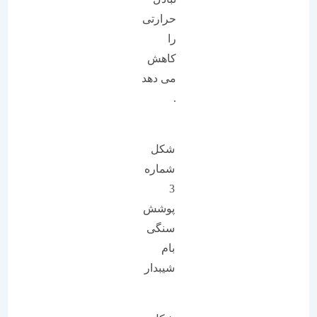
حرارتی
را
کاهش
می دهد
.
شکل
شماره
3
پوشش
سنگی
بام
شیبدار