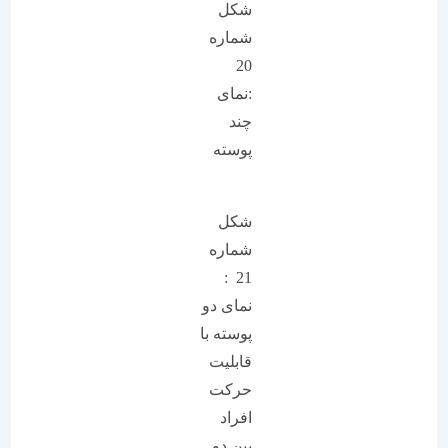
شکل
شماره
20
:نمای
چند
پوسته
شکل
شماره
21 :
نمای دو
پوسته با
قابلیت
حرکت
افراد
بین دو