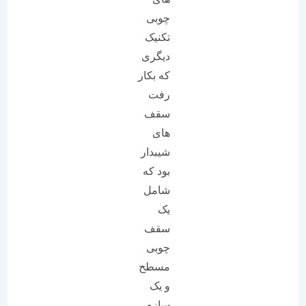
چوبی
تکنیک
دیگری
که بکار
رفت
سقف
های
شیبدار
بود که
شامل
یک
سقف
چوبی
مسطح
و یک
سازه