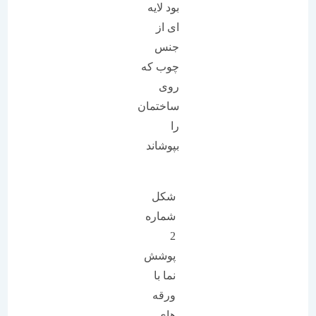
بود لایه
ای از
جنس
چوب که
روی
ساختمان
را
بپوشاند
شکل
شماره
2
پوشش
نما با
ورقه
های