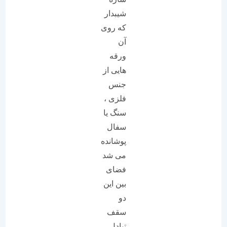
شیبدار
که روی
آن
ورقه
هایی از
جنس
فلزی ،
سنگ یا
سفال
پوشانده
می شد
فضای
بین این
دو
سقف
تبادل