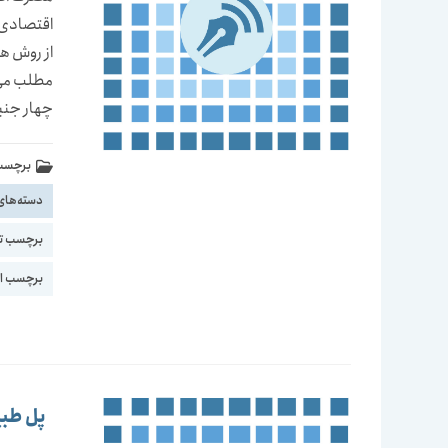
اقتصادی 
از روش ه
مطلب می خ
چهار جنبه
برچسب 
دسته‌های
برچسب ت
برچسب اع
پل طبیع