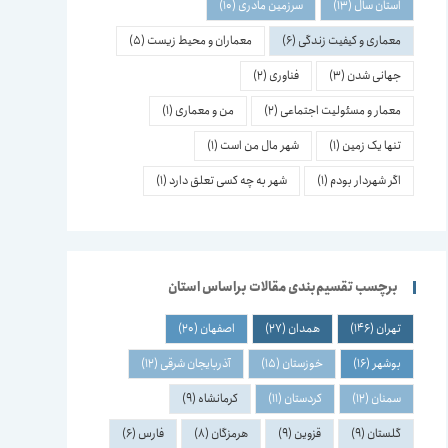
استان سال
(13)
سرزمین مادری
(10)
معماری و کیفیت زندگی
(6)
معماران و محیط زیست
(5)
جهانی شدن
(3)
فناوری
(2)
معمار و مسئولیت اجتماعی
(2)
من و معماری
(1)
تنها یک زمین
(1)
شهر مال من است
(1)
اگر شهردار بودم
(1)
شهر به چه کسی تعلق دارد
(1)
برچسب تقسیم‌بندی مقالات براساس استان
تهران
(146)
همدان
(27)
اصفهان
(20)
بوشهر
(16)
خوزستان
(15)
آذربایجان شرقی
(12)
سمنان
(12)
کردستان
(11)
کرمانشاه
(9)
گلستان
(9)
قزوین
(9)
هرمزگان
(8)
فارس
(6)