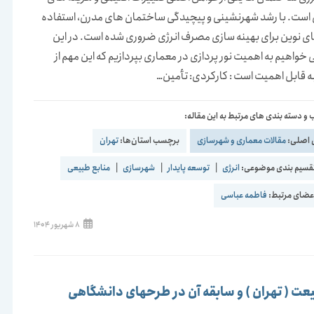
است. با رشد شهرنشینی و پیچیدگی ساختمان های مدرن، استفاده
ای نوین برای بهینه سازی مصرف انرژی ضروری شده است. در این
واهیم به اهمیت نور پردازی در معماری بپردازیم که این مهم از
 قابل اهمیت است : کارکردی: تأمین…
و دسته بندی های مرتبط به این مقاله:
 اصلی:
مقالات معماری و شهرسازی
برچسب استان‌ها:
تهران
قسیم بندی موضوعی:
انرژی
|
توسعه پایدار
|
شهرسازی
|
منابع طبیعی
ضای مرتبط:
فاطمه عباسی
نوشته
8 شهریور 1404
منتشر
شده
است:
ت ( تهران ) و سابقه آن در طرحهای دانشگاهی