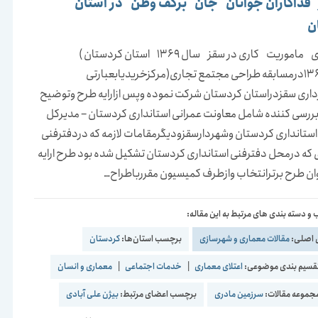
 فداکاران جوانان جان برکف وطن در استان
ن
(خاطره ای ماموریت کاری در سقز سال 1369 استان کردستان )
درسال1369درمسابقه طراحی مجتمع تجاری(مرکزخریدیابعبارتی
رداری سقزدراستان کردستان شرکت نموده وپس ازارایه طرح وتوضیح
بررسی کننده شامل معاونت عمرانی استانداری کردستان – مدیرکل
استانداری کردستان وشهردارسقزودیگرمقامات لازمه که دردفترفنی
 که درمحل دفترفنی استانداری کردستان تشکیل شده بود طرح ارایه
ان طرح برترانتخاب وازطرف کمیسیون مقررباطراح…
و دسته بندی های مرتبط به این مقاله:
 اصلی:
مقالات معماری و شهرسازی
برچسب استان‌ها:
کردستان
قسیم بندی موضوعی:
اعتلای معماری
|
خدمات اجتماعی
|
معماری و انسان
موعه مقالات:
سرزمین مادری
برچسب اعضای مرتبط:
بیژن علی آبادی