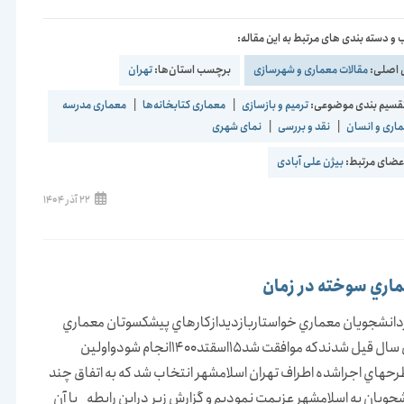
و دسته بندی های مرتبط به این مقاله:
 اصلی:
مقالات معماری و شهرسازی
برچسب استان‌ها:
تهران
قسیم بندی موضوعی:
ترمیم و بازسازی
|
معماری کتابخانه‌ها
|
معماری مدرسه
اری و انسان
|
نقد و بررسی
|
نمای شهری
ضای مرتبط:
بیژن علی آبادی
نوشته
22 آذر 1404
منتشر
شده
است:
اري سوخته در زمان
دانشجويان معماري خواستاربازديدازكارهاي پيشكسوتان معماري
درچندين سال قيل شدندكه موافقت شد15اسقتد1400انجام شودواولين
رحهاي اجراشده اطراف تهران اسلامشهر انتخاب شد كه به اتفاق چند
شجويان به اسلامشهر عزيمت نموديم و گزارش زير دراين رابطه با آن