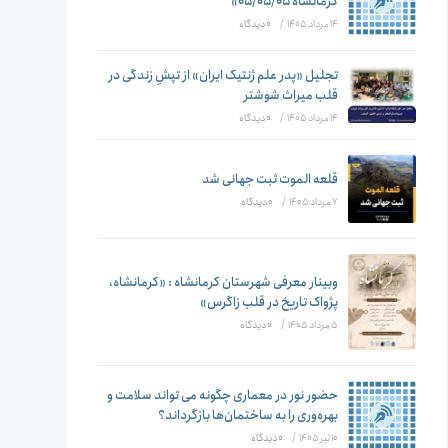
تغییر
کرمانشاه ۰۵/۰۵/۰۵»
14 مرداد 1405
/
۰ دیدگاه
تجلیل «پدر علم ژنتیک ایران» از تپشِ زندگی در
قلب میراث شوشتر
دهید
14 مرداد 1405
/
۰ دیدگاه
قلعه الموت ثبت جهانی شد
7 مرداد 1405
/
۰ دیدگاه
وبینار معرفی شهرستان کرمانشاه : «کرمانشاه،
پژواک تاریخ در قلب زاگرس»
5 مرداد 1405
/
۰ دیدگاه
حضور نور در معماری چگونه می تواند سلامت و
بهره‌وری را به ساختمان‌ها بازگرداند؟
10 تیر 1405
/
۰ دیدگاه