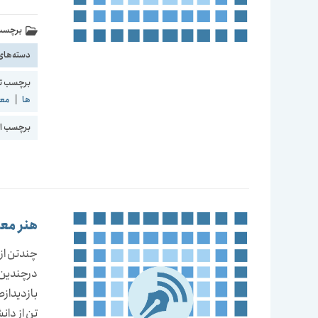
برچسب 
دسته‌های
برچسب ت
ها
|
معم
برچسب اع
هنر معم
چندتن از
بازديدازط
تن از دان