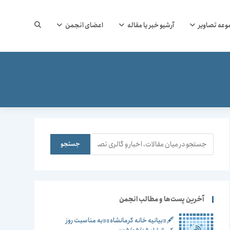
جستجوی
وعه تصاویر
آرشیو خبر یا مقاله
اعضای انجمن
وب
سایت
جستجو
جستجو
را
آخرین پست‌ها و مطالب انجمن
🖋️«بیانیه خانه کرمانشاه»«به مناسبت روز