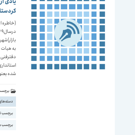
یادی از
کردستا
بازار)شه
به هیات 
دفترفنی 
استانداری
شده بعنو
برچسب 
دسته‌های
برچسب ت
برچسب مج