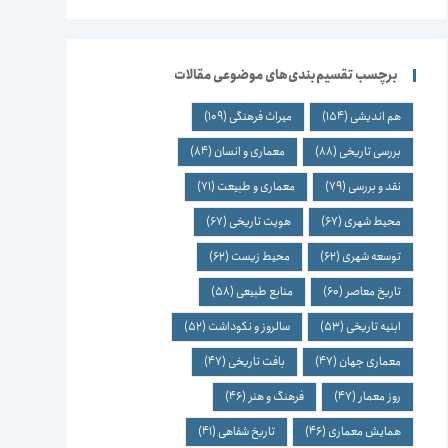
برچسب تقسیم‌بندی‌های موضوعی مقالات
هم اندیشی
(154)
میراث فرهنگی
(109)
بررسی تاریخی
(88)
معماری و انسان
(84)
نقد و بررسی
(79)
معماری و طبیعت
(71)
محیط شهری
(67)
هویت تاریخی
(67)
توسعه شهری
(62)
محیط زیست
(62)
تاریخ معاصر
(60)
منابع طبیعی
(58)
ابنیه تاریخی
(53)
سالروز و نکوداشت
(52)
معماری جهان
(47)
بافت تاریخی
(47)
روز معمار
(47)
فرهنگ و هنر
(46)
همایش معماری
(46)
تاریخ شفاهی
(41)