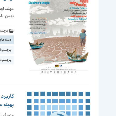
بهمن ماه 404
برچسب 
دسته‌های
برچسب اس
برچسب ت
کاربرد
بهینه س
مصرف انرژ