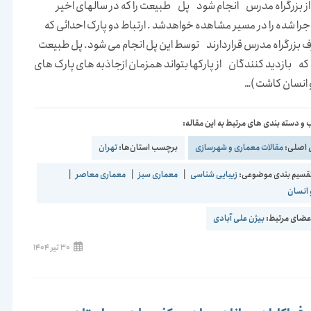
از بزرگراه مدرس انجام شود پل طبیعت را که در سالهای اخیر
را شده را در مسیر مشاهده خواهدشد . ارتباط دو پارک احداثی که
ف بزرگراه مدرس قراردارند توسط این پل انجام می شود. پل طبیعت
ه بازدید کنندگان از پارکها بتواند همزمان ازجاذبه های پارک های
 انسان کاشت )…
و دسته بندی های مرتبط به این مقاله:
 اصلی:
مقالات معماری و شهرسازی
برچسب استان‌ها:
تهران
قسیم بندی موضوعی:
زیبایی شناسی
|
معماری سبز
|
معماری معاصر
|
 انسان
ضای مرتبط:
بیژن علی آبادی
نوشته
30 تیر 1404
منتشر
شده
است: