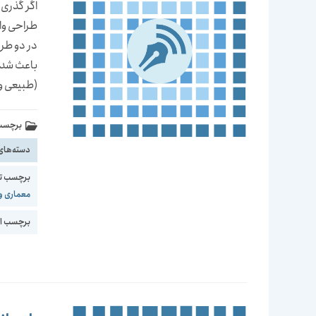
اگر گذری 
طراحی واج
در دو طر
باعث شد ک
(طبیعی و
برچسب 
دسته‌های
برچسب ت
معماری و
برچسب اع