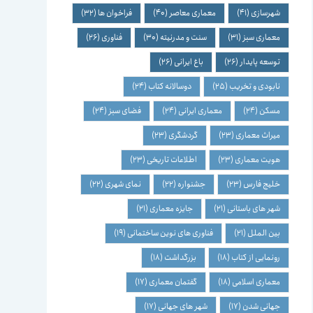
شهرسازی
(41)
معماری معاصر
(40)
فراخوان ها
(32)
معماری سبز
(31)
سنت و مدرنیته
(30)
فناوری
(26)
توسعه پایدار
(26)
باغ ایرانی
(26)
نابودی و تخریب
(25)
دوسالانه کتاب
(24)
مسکن
(24)
معماری ایرانی
(24)
فضای سبز
(24)
میراث معماری
(23)
گردشگری
(23)
هویت معماری
(23)
اطلاعات تاریخی
(23)
خلیج فارس
(23)
جشنواره
(22)
نمای شهری
(22)
شهر های باستانی
(21)
جایزه معماری
(21)
بین الملل
(21)
فناوری های نوین ساختمانی
(19)
رونمایی از کتاب
(18)
بزرگداشت
(18)
معماری اسلامی
(18)
گفتمان معماری
(17)
جهانی شدن
(17)
شهر های جهانی
(17)