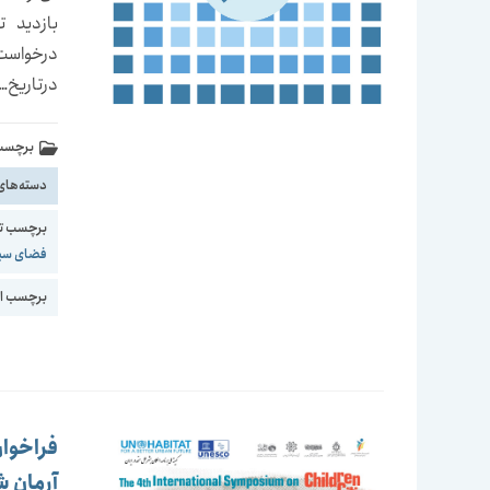
درخواست 
درتاريخ…
برچسب 
دسته‌های
برچسب ت
فضای سب
برچسب اع
فراخوان
آرمان ش