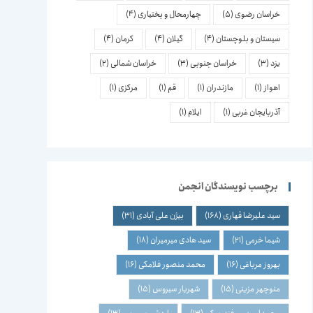
خراسان رضوی
(5)
چهارمحال و بختیاری
(4)
سیستان و بلوچستان
(4)
گیلان
(4)
کرمان
(4)
یزد
(3)
خراسان جنوبی
(3)
خراسان شمالی
(2)
اهواز
(1)
مازندران
(1)
قم
(1)
مرکزی
(1)
آذربایجان غربی
(1)
ایلام
(1)
برچسب نویسندگان انجمن
سید علیرضا قهاری
(168)
بیژن علی آبادی
(31)
شیما خرمی
(21)
سید هادی میرمیران
(18)
بهروز مرباغی
(16)
محمد منصور فلامکی
(16)
منوچهر مزینی
(15)
شهریار سیروس
(15)