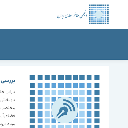
رش
ه
حتوا
بررسی 
دراین خلا
دوبخش فض
فضای آموز
مورد بررس