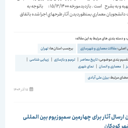
بازديد تهيه و به بشرح است . بازديدمورخه 15/12/1400 : باتوجه به
دانشجويان معماري بمنظورديدن آثار طرحهاي اجرا شده باتفاق
و دسته بندی های مرتبط به این مقاله:
 اصلی:
مقالات معماری و شهرسازی
برچسب استان‌ها:
تهران
قسیم بندی موضوعی:
تاریخ معاصر
|
ترمیم و بازسازی
|
زیبایی شناسی
|
ز
|
معماری و انسان
|
نمای شهری
ضای مرتبط:
بیژن علی آبادی
نوشته
15 آذر 1404
منتشر
شده
است:
 ارسال آثار برای چهارمین سمپوزیوم بین المللی
هر کودکان